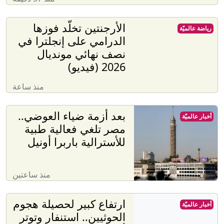
الأرجنتين تخلّد فوزها
رياضة عالميّة
الدرامي على إنجلترا في
نصف نهائي مونديال
2026 (فيديو)
منذ ساعة
بعد أزمة ضياء العوضي..
أخبار عالميّة
مصر تلغي فعالية طبية
للأسترالية باربرا أونيل
منذ ساعتين
ارتفاع كبير لحصيلة هجوم
أخبار عالميّة
الحوثيين.. استنفار وتوتر