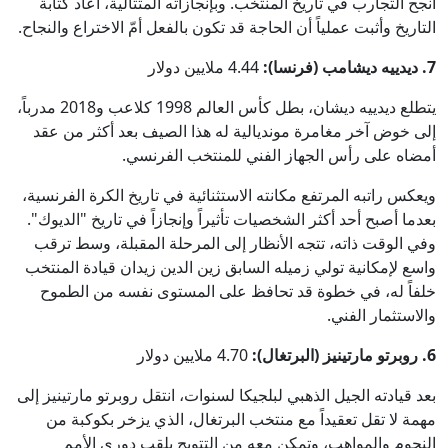
أنجح التجارب في تاريخ المنتخب. وبإنجازاته المتتالية، أعاد كتابة
التاريخ وأثبت عملياً أن الحاجة قد تكون بالفعل أمّ الاختراع والنجاح.
7. ديدييه ديشامب (فرنسا):
4.44 ملايين دولار
يتطلع ديدييه ديشان، بطل كأس العالم 1998 كلاعب و2018 مدرباً،
إلى خوض آخر مغامرة مونديالية له هذا الصيف بعد أكثر من عقد
أمضاه على رأس الجهاز الفني للمنتخب الفرنسي.
ويعكس راتبه المرتفع مكانته الاستثنائية في تاريخ الكرة الفرنسية،
بعدما أصبح أحد أكثر الشخصيات تأثيراً وإنجازاً في تاريخ "الديوك".
وفي الوقت ذاته، تتجه الأنظار إلى المرحلة المقبلة، وسط ترقب
واسع لإمكانية تولي زميله السابق زين الدين زيدان قيادة المنتخب
خلفاً له، في خطوة قد تحافظ على المستوى نفسه من الطموح
والاستثمار الفني.
6. روبرتو مارتينيز (البرتغال):
4.70 ملايين دولار
بعد قيادته الجيل الذهبي لبلجيكا لسنوات، انتقل روبرتو مارتينيز إلى
مهمة لا تقل تعقيداً مع منتخب البرتغال، الذي يزخر بكوكبة من
النجوم والمواهب، وتمكن معه من التتويج بلقب دوري الأمم