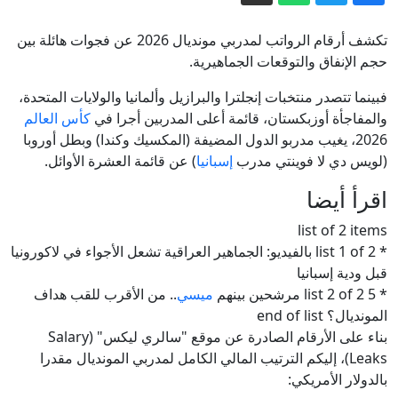
دمشق
كاميرا CNN تجوب شوارع دمشق.. وترصد
تكشف أرقام الرواتب لمدربي مونديال 2026 عن فجوات هائلة بين
واقع الحياة اليومية فيها
حجم الإنفاق والتوقعات الجماهيرية.
قائد الفرقة 76 يقدم لبوتين تقريرا مفصلا
فبينما تتصدر منتخبات إنجلترا والبرازيل وألمانيا والولايات المتحدة،
حول الوضع في قطاع دوبروبولسكي في
والمفاجأة أوزبكستان، قائمة أعلى المدربين أجرا في
كأس العالم
دونيتسك
الدفاع الروسية: تدمير 281 مسيرة جوية
2026، يغيب مدربو الدول المضيفة (المكسيك وكندا) وبطل أوروبا
معادية خلال 12 ساعة
(لويس دي لا فوينتي مدرب
إسبانيا
) عن قائمة العشرة الأوائل.
بيروت تتحدث عن جمود وواشنطن تصف
اقرأ أيضا
الأجواء بـ"الإيجابية".. إلى أين وصلت
list of 2 items
مفاوضات روما؟
إيران.. انفجارات بجزيرة قشم ولا تفاهمات
* list 1 of 2 بالفيديو: الجماهير العراقية تشعل الأجواء في لاكورونيا
بمفاوضات روما بين لبنان وإسرائيل
قبل ودية إسبانيا
* list 2 of 2 5 مرشحين بينهم
ميسي
.. من الأقرب للقب هداف
المونديال؟ end of list
بناء على الأرقام الصادرة عن موقع "سالري ليكس" (Salary
Leaks)، إليكم الترتيب المالي الكامل لمدربي المونديال مقدرا
بالدولار الأمريكي: