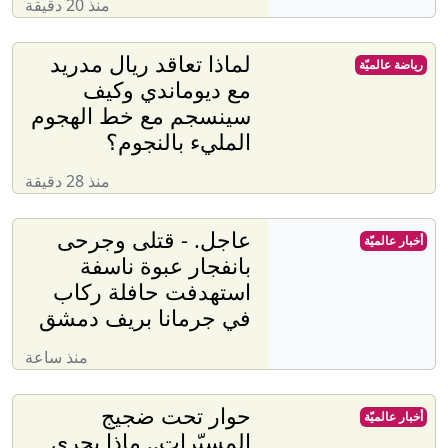
منذ 20 دقيقة
لماذا تعاقد ريال مدريد
رياضة عالميّة
مع ديوماندي وكيف
سينسجم مع خط الهجوم
المليء بالنجوم؟
منذ 28 دقيقة
عاجل. - قتلى وجرحى
أخبار عالميّة
بانفجار عبوة ناسفة
استهدفت حافلة ركاب
في جرمانا بريف دمشق
منذ ساعة
حوار تحت ضجيج
أخبار عالميّة
المسيّرات.. ماذا يجري