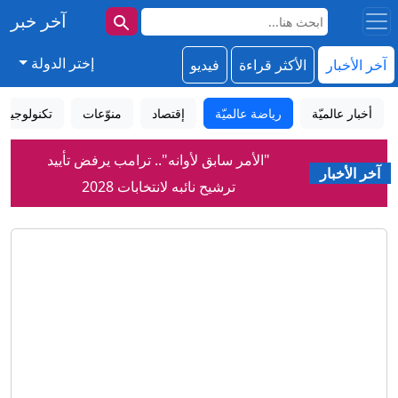
آخر خبر
إختر الدولة
آخر الأخبار
الأكثر قراءة
فيديو
أخبار عالميّة
رياضة عالميّة
إقتصاد
منوّعات
تكنولوجيا
"الأمر سابق لأوانه".. ترامب يرفض تأييد
ترشيح نائبه لانتخابات 2028
آخر الأخبار
إيران.. ترقب لاتفاق بشأن هرمز وانتهاء
جولة مفاوضات روما بين لبنان وإسرائيل
بعيداً عن المفاوضات مع عُمان.. مشرعون
إيرانيون يُعِدّون مشروع قانون يخص
الملاحة في مضيق هرمز
الأرجنتين تخلّد فوزها الدرامي على إنجلترا
في نصف نهائي مونديال 2026 (فيديو)
بعد أزمة ضياء العوضي.. مصر تلغي فعالية
طبية للأسترالية باربرا أونيل
حرب اليمن.. إلى أين يتجه التصعيد بين