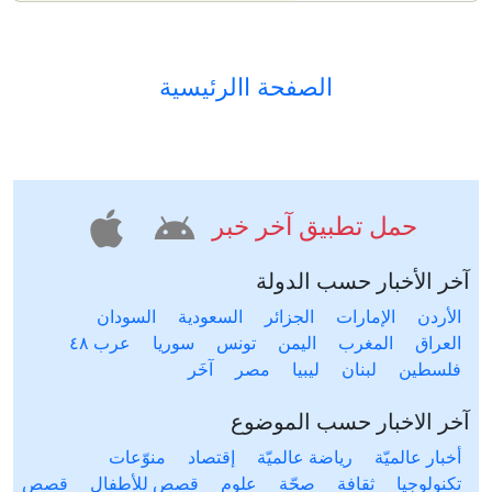
الصفحة االرئيسية
حمل تطبيق آخر خبر
آخر الأخبار حسب الدولة
الأردن
الإمارات
الجزائر
السعودية
السودان
العراق
المغرب
اليمن
تونس
سوريا
عرب ٤٨
فلسطين
لبنان
ليبيا
مصر
آخَر
آخر الاخبار حسب الموضوع
أخبار عالميّة
رياضة عالميّة
إقتصاد
منوّعات
تكنولوجيا
ثقافة
صحّة
علوم
قصص للأطفال
قصص