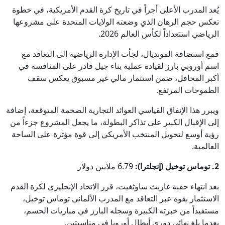
يُعد المدرب الأعلى أجراً في تاريخ كرة القدم الأمريكية، في خطوة
تعكس حجم الرهان الذي وضعته الولايات المتحدة على مشروعها
الرياضي استعداداً لكأس العالم 2026.
فمع استضافة المونديال، لجأت الإدارة الرياضية إلى التعاقد مع
اسم أوروبي بارز لقيادة عملية بناء جيل قادر على المنافسة في
أكبر المحافل، ضمن استثمار مالي غير مسبوق يعكس سقف
الطموحات المرتفع.
ويبرر هذا الإنفاق القياسي العوائد التجارية الضخمة المتوقعة، إضافة
إلى الإقبال الكبير على تذاكر البطولة، ما يجعل المشروع جزءاً من
رؤية أوسع لتحويل المنتخب الأمريكي إلى قوة مؤثرة على الساحة
العالمية.
2. توماس توخيل (إنجلترا):
6.79 ملايين دولار
بعد انتهاء حقبة غاريث ساوثغيت، قرر الاتحاد الإنجليزي لكرة القدم
الاستثمار بقوة عبر التعاقد مع المدرب الألماني توماس توخيل،
مستفيداً من خبرته الكبيرة وسجله البارز في مباريات الحسم،
بعدما بلغ نهائي دوري أبطال أوروبا في مناسبتين.