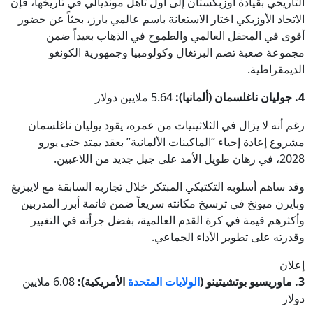
التاريخي بقيادة أوزبكستان إلى أول تأهل مونديالي في تاريخها، فإن
الاتحاد الأوزبكي اختار الاستعانة باسم عالمي بارز، بحثاً عن حضور
أقوى في المحفل العالمي والطموح في الذهاب بعيداً ضمن
مجموعة صعبة تضم البرتغال وكولومبيا وجمهورية الكونغو
الديمقراطية.
4. جوليان ناغلسمان (ألمانيا):
5.64 ملايين دولار
رغم أنه لا يزال في الثلاثينيات من عمره، يقود يوليان ناغلسمان
مشروع إعادة إحياء “الماكينات الألمانية” بعقد يمتد حتى يورو
2028، في رهان طويل الأمد على جيل جديد من اللاعبين.
وقد ساهم أسلوبه التكتيكي المبتكر خلال تجاربه السابقة مع لايبزيغ
وبايرن ميونخ في ترسيخ مكانته سريعاً ضمن قائمة أبرز المدربين
وأكثرهم قيمة في كرة القدم العالمية، بفضل جرأته في التغيير
وقدرته على تطوير الأداء الجماعي.
إعلان
3. ماوريسيو بوتشيتينو (
الولايات المتحدة
الأمريكية):
6.08 ملايين
دولار