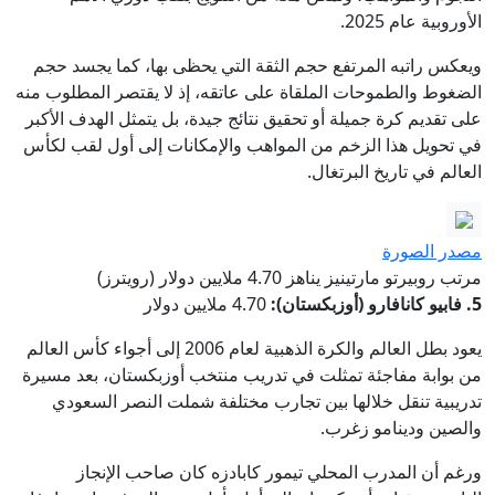
الأوروبية عام 2025.
ويعكس راتبه المرتفع حجم الثقة التي يحظى بها، كما يجسد حجم
الضغوط والطموحات الملقاة على عاتقه، إذ لا يقتصر المطلوب منه
على تقديم كرة جميلة أو تحقيق نتائج جيدة، بل يتمثل الهدف الأكبر
في تحويل هذا الزخم من المواهب والإمكانات إلى أول لقب لكأس
العالم في تاريخ البرتغال.
مصدر الصورة
مرتب روبيرتو مارتينيز يناهز 4.70 ملايين دولار (رويترز)
5. فابيو كانافارو (أوزبكستان):
4.70 ملايين دولار
يعود بطل العالم والكرة الذهبية لعام 2006 إلى أجواء كأس العالم
من بوابة مفاجئة تمثلت في تدريب منتخب أوزبكستان، بعد مسيرة
تدريبية تنقل خلالها بين تجارب مختلفة شملت النصر السعودي
والصين ودينامو زغرب.
ورغم أن المدرب المحلي تيمور كابادزه كان صاحب الإنجاز