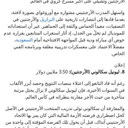
الأرجنتين وتشيلي على أكبر مسرح كروي في العالم.
واستهل المدرب الأرجنتيني مشواره مع أوروغواي بصورة لافتة،
بعدما قادها إلى انتصارات تاريخية على
البرازيل
والأرجنتين في
التصفيات، معيداً الحماس والثقة إلى الجماهير. غير أن استعداداته
للمونديال لم تخلُ من الجدل، إذ أثار استغراب المتابعين بقراره عدم
خوض أي مباراة ودية قبل المواجهة الافتتاحية أمام
السعودية
،
مفضلاً الاعتماد على معسكرات تدريبية مغلقة وبرنامجه الفني
الخاص.
إعلان
8. ليونيل سكالوني (الأرجنتين):
3.50 ملايين دولار
رغم أنه قاد التانغو إلى اعتلاء منصات التتويج وحصد أبرز الألقاب
في السنوات الأخيرة، فإن ليونيل سكالوني لا يزال يحتل مرتبة
متأخرة من حيث الأجر مقارنة بنظرائه في كأس العالم.
والمفارقة أن سكالوني تولى تدريب المنتخب الأرجنتيني في الأصل
كحل اضطراري فرضته الأزمة المالية التي كان يمر بها الاتحاد
الأرجنتيني آنذاك، قبل أن يحول تلك الفرصة المؤقتة إلى واحدة من