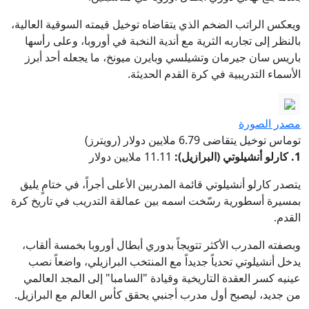
ويعكس الراتب الضخم الذي يتقاضاه توخيل قيمته السوقية العالية،
بالنظر إلى تجاربه الثرية مع أندية النخبة في أوروبا، وعلى رأسها
باريس سان جيرمان وتشيلسي وبايرن ميونخ، ما يجعله أحد أبرز
الأسماء التدريبية في كرة القدم الحديثة.
مصدر الصورة
توماس توخيل يتقاضى 6.79 ملايين دولار (رويترز)
1. كارلو أنشيلوتي (البرازيل):
11.11 ملايين دولار
يتصدر كارلو أنشيلوتي قائمة المدربين الأعلى أجراً، في ختامٍ يليق
بمسيرة أسطورية رسّخت اسمه بين عمالقة التدريب في تاريخ كرة
القدم.
وبصفته المدرب الأكثر تتويجاً بدوري أبطال أوروبا بخمسة ألقاب،
يدخل أنشيلوتي تحدياً جديداً مع المنتخب البرازيلي، واضعاً نصب
عينيه كسر العقدة التاريخية وقيادة "السامبا" إلى المجد العالمي
من جديد، ليصبح أول مدرب أجنبي يحقق كأس العالم مع البرازيل.