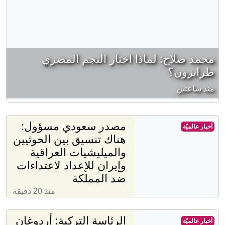
محمد صلاح: لماذا اختار النجم المصري
طرابزون؟
منذ ساعتين
مصدر سعودي مسؤول:
أخبار عالميّة
هناك تنسيق بين الحوثيين
والميليشيات العراقية
وإيران للإعداد لاعتداءات
ضد المملكة
منذ 20 دقيقة
الرئاسة التركية: أردوغان
أخبار عالميّة