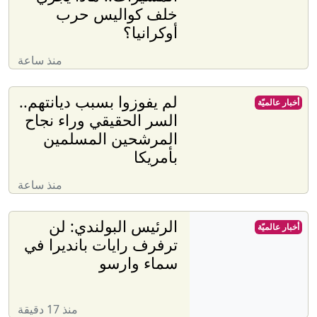
خلف كواليس حرب
أوكرانيا؟
منذ ساعة
لم يفوزوا بسبب ديانتهم..
أخبار عالميّة
السر الحقيقي وراء نجاح
المرشحين المسلمين
بأمريكا
منذ ساعة
الرئيس البولندي: لن
أخبار عالميّة
ترفرف رايات بانديرا في
سماء وارسو
منذ 17 دقيقة