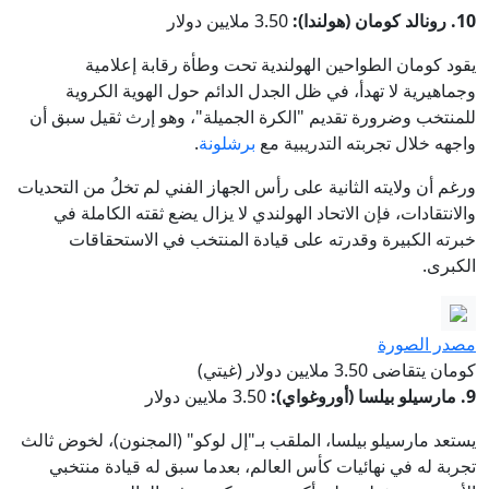
10. رونالد كومان (هولندا):
3.50 ملايين دولار
يقود كومان الطواحين الهولندية تحت وطأة رقابة إعلامية
وجماهيرية لا تهدأ، في ظل الجدل الدائم حول الهوية الكروية
للمنتخب وضرورة تقديم "الكرة الجميلة"، وهو إرث ثقيل سبق أن
واجهه خلال تجربته التدريبية مع
برشلونة
.
ورغم أن ولايته الثانية على رأس الجهاز الفني لم تخلُ من التحديات
والانتقادات، فإن الاتحاد الهولندي لا يزال يضع ثقته الكاملة في
خبرته الكبيرة وقدرته على قيادة المنتخب في الاستحقاقات
الكبرى.
مصدر الصورة
كومان يتقاضى 3.50 ملايين دولار (غيتي)
9. مارسيلو بيلسا (أوروغواي):
3.50 ملايين دولار
يستعد مارسيلو بيلسا، الملقب بـ"إل لوكو" (المجنون)، لخوض ثالث
تجربة له في نهائيات كأس العالم، بعدما سبق له قيادة منتخبي