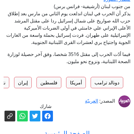
من جنوب لبنان (أرشيفية- فرانس برس)
يذكر أن الحرب في لبنان اندلعت يوم الثاني من مارس بعد إطلاق
حزب الله صواريخ على شمال إسرائيل ردا على مقتل المرشد
الأعلى الإيراني علي خامنئي في أولى الضربات الأميركية
الإسرائيلية على طهران. فردت إسرائيل بحملة واسعة من الغارات
الجوية واجتياح بري لعشرات القرى اللبنانية الجنوبية.
فيما أدّت الحرب إلى مقتل 3516 شخصا، وفق آخر حصيلة لوزارة
الصحة اللبنانية، ونزوح نحو مليون.
دونالد ترامب
أمريكا
فلسطين
إيران
نتني
المصدر:
العربيّة
شارك
الصفحة الرئيسية