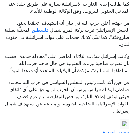
كما طالت إحدى الغارات الاسرائيلية سيارة على طريق خلدة عند
المدخل الجنوبي لبيروت، وفق الوكالة الوطنية للأنباء.
من جهته، أعلن حزب الله في بيان أنه استهدف "تجمّعا لجنود
الجيش الإسرائيليّ قرب بركة المرج شمال
فلسطين
المحتلّة بصلية
صاروخيّة". كما تبنّى كذلك هجمات على قوات اسرائيلية في جنوب
لبنان.
وكانت إسرائيل شدّدت الثلاثاء الماضي على "معادلة جديدة" قضت
بأن تضرب ضاحية بيروت الجنوبية في حال هاجم حزب الله
"مناطقها الشمالية"، مؤكدة أن الولايات المتحدة أيّدت هذا المبدأ.
في حين أكد نائب رئيس المجلس السياسي في حزب الله محمود
قماطي لوكالة فرانس برس أن الحزب لن يوافق على أي "اتفاق
جزئي لوقف إطلاق النار"، ويرفض المقايضة بين عدم قصف
القوات الإسرائيلية الضاحية الجنوبية، وامتناعه عن استهداف شمال
إسرائيل.
مصدر الصورة