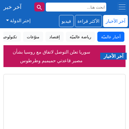
آخر خبر
إختر الدولة
آخر الأخبار
الأكثر قراءة
فيديو
أخبار عالميّة
رياضة عالميّة
إقتصاد
منوّعات
تكنولوجيا
سوريا تعلن التوصل لاتفاق مع روسيا بشأن
مصير قاعدتي حميميم وطرطوس
آخر الأخبار
دمشق تعلن التوصل إلى اتفاق مع موسكو
بشأن مصير قاعدتيها بسوريا
اتساع رقعة المواجهة.. 7 قتلى وعشرات
المصابين بقصف حوثي لميناء المخا باليمن
رغم فقدانه البصر.. رجل يتحدى واقعه
ويصنع خبز التورتيلا عن طريق اللمس
ما هي قدرات ألمانيا للتصدي لخطر
المسيّرات؟