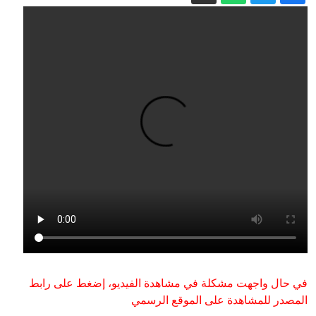
يحسم الصراع في مضيق هرمز؟
5 أسئلة حول اتفاقية مكة.. هل تمثل نواة
لـ"ناتو إسلامي"؟
الدفاع الروسية: تحرير بلدتين في دونيتسك
كشك تصوير في نيويورك.. هل تقود هذه
الصور غرباء إلى الحب؟
سوريا تعلن التوصل إلى مذكرة تفاهم مع
روسيا بشأن المواقع العسكرية في حميميم
وطرطوس
إعلام إيراني: نشر صور للمرشد الأعلى
مجتبى خامنئي في أماكن عامة قريبًا
في حال واجهت مشكلة في مشاهدة الفيديو، إضغط على رابط
المصدر للمشاهدة على الموقع الرسمي