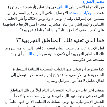
مصدر الصورة
من الاجتماع الإسرائيلي
اللبناني
في واشنطن (أرشيفية - رويترز)
عقدت
الولايات المتحدة
الاجتماع الثلاثي الرابع رفيع المستوى بين
ممثلين عن إسرائيل ولبنان يومي 2 و3 يونيو 2026. وأعلن الجانبان
اللبناني والإسرائيلي في بيان مشترك، مساء أمس الأربعاء، اتفاقهما
على "تنفيذ وقف لإطلاق النار" وإنشاء "مناطق تجريبية".
فما الذي تعنيه تلك "المناطق التجريبية"؟
لعل الإجابة أتت من صلب البيان نفسه، إذ أشار إلى أنه من شروط
تلك المناطق التجريبية أن تكون خالية من
حزب الله
أو أي جهة
مسلحة غير حكومية.
كما يشترط أن تتولى فيها القوات المسلحة اللبنانية السيطرة
الحصرية على الأراضي، ما قد يتيح إحراز تقدم نحو التوصل إلى
اتفاق شامل لاحقاً بين إسرائيل ولبنان.
بمعنى آخر على حزب الله الانسحاب التام أولاً من تلك المناطق
التي تقع في جنوب نهر الليطاني، على أن ينسحب منها لاحقاً
الجيش الإسرائيلي، مع تولي السلطات اللبنانية الأمن فيها، علماً أن