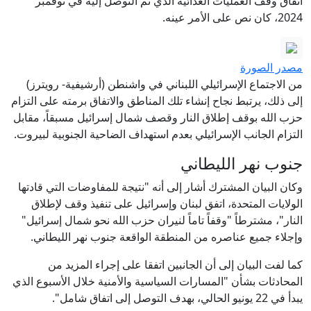
اتفاق وقف العمليات العدائية الذي تم التوصل إليه في نوفمبر
2024، كان نص على الأمر عينه.
مصدر الصورة
من الاجتماع الإسرائيلي اللبناني في واشنطن (أرشيفية- رويترز)
إلى ذلك، يرتبط نجاح إنشاء تلك المناطق والاتفاق برمته على التزام
حزب الله بوقف إطلاق النار وقصف شمال إسرائيل مسبقاً، مقابل
التزام الجانب الإسرائيلي بعدم استهداف الضاحية الجنوبية لبيروت.
جنوب نهر الليطاني
وكان البيان المشترك أشار إلى أنه "نتيجة للمفاوضات التي قادتها
الولايات المتحدة، اتفق لبنان وإسرائيل على تنفيذ وقف لإطلاق
النار"، مشترطاً "وقفاً تاماً لنيران حزب الله نحو شمال إسرائيل"
وإجلاء جميع عناصره من المنطقة الواقعة جنوب نهر الليطاني.
كما لفت البيان إلى أن الجانبين اتفقا على إجراء المزيد من
المحادثات بشأن "المسارات السياسية والأمنية خلال الأسبوع الذي
يبدأ في 22 يونيو الحالي، بهدف التوصل إلى اتفاق شامل".