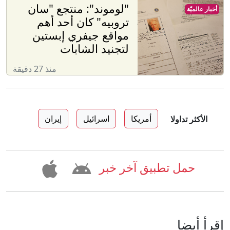
"لوموند": منتجع "سان
أخبار عالميّة
تروبيه" كان أحد أهم
مواقع جيفري إبستين
لتجنيد الشابات
منذ 27 دقيقة
أمريكا
اسرائيل
إيران
الأكثر تداولا
حمل تطبيق آخر خبر
إقرأ أيضا