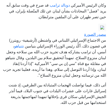
وكان الرئيس الأميركي
دونالد ترامب
قد صرح في وقت سابق أنه
يريد "فصل" المحادثات بشأن لبنان عن تلك المتّصلة بإيران، في
حين تصر طهران على أن الملفين مترابطان.
مصدر الصورة
من الاجتماع الإسرائيلي اللبناني في واشنطن (أرشيفية- رويترز)
في غضون ذلك، أكّد رئيس الوزراء الإسرائيلي بنيامين
نتنياهو
،
أمس، أن ترامب يشاركه هدف تجريد حزب الله من سلاحه وجعل
لبنان منزوع السلاح، تمهيداً لتحقيق سلام بين البلدين. وقال نتنياهو
في مقابلة مع قناة "سي إن بي سي" الأميركية "إذا أردنا إنقاذ
لبنان، وإذا أردنا التوصل إلى سلام، وهذا ما أريده، فعلينا تجريد حزب
الله من ترسانته وجعل لبنان منزوع السلاح".
أتى ذلك، فيما تواصلت الهجمات المتبادلة بين الطرفين، إذ شنت
إسرائيل غارات على عشرات البلدات في جنوب البلاد، فيما أنذر
الجيش الإسرائيلي سكان قرى بإخلائها تمهيدا لمهاجمتها بذريعة
استخدامها من قبل حزب الله.