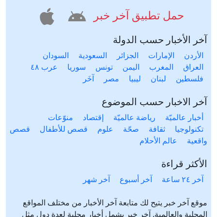
حمل تطبيق آخر خبر
آخر الأخبار حسب الدولة
الأردن
الإمارات
الجزائر
السعودية
السودان
العراق
المغرب
اليمن
تونس
سوريا
عرب ٤٨
فلسطين
لبنان
ليبيا
مصر
آخَر
آخر الاخبار حسب الموضوع
أخبار عالميّة
رياضة عالميّة
إقتصاد
منوّعات
تكنولوجيا
ثقافة
صحّة
علوم
قصص للأطفال
قصص
واقعية
عالم الأحلام
الأكثر قراءة
آخر ٢٤ ساعة
آخر أسبوع
آخر شهر
موقع آخر خبر يتيح لك متابعة آخر الأخبار من مختلف المواقع
المحلية والعالمية. آخر خبر يشمل أخبار محلية لعدة دول مثل