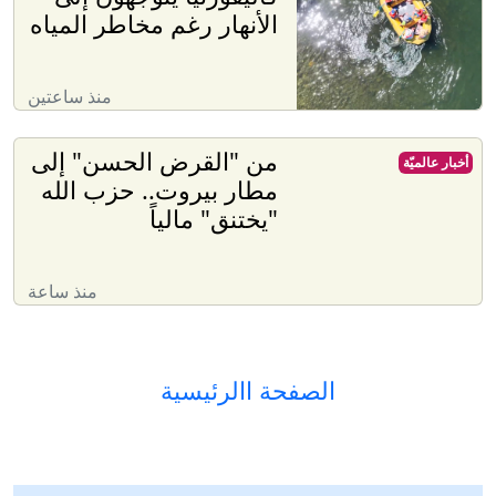
الأنهار رغم مخاطر المياه
منذ ساعتين
من "القرض الحسن" إلى
أخبار عالميّة
مطار بيروت.. حزب الله
"يختنق" مالياً
منذ ساعة
الصفحة االرئيسية