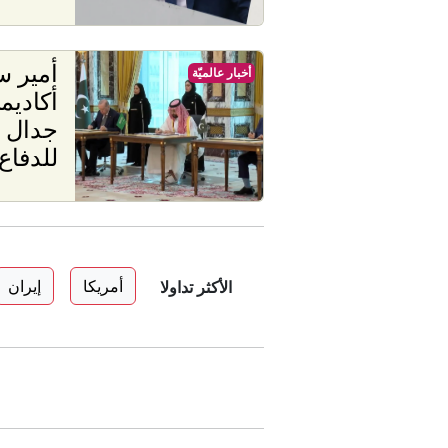
أمير س
أخبار عالميّة
أكاديم
جدال ح
للدفاع
أمريكا
إيران
الأكثر تداولا