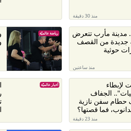
منذ 30 دقيقة
. مدينة مأرب تتعرض
و
رياضة عالميّة
 جديدة من القصف
و
ات حوثية
منذ ساعتين
ت لإبطاء
ا
أخبار عالميّة
ات".. الجفاف
ر
حطام سفن نازية
ت
لدانوب، فما قصتها؟
ا
منذ 23 دقيقة