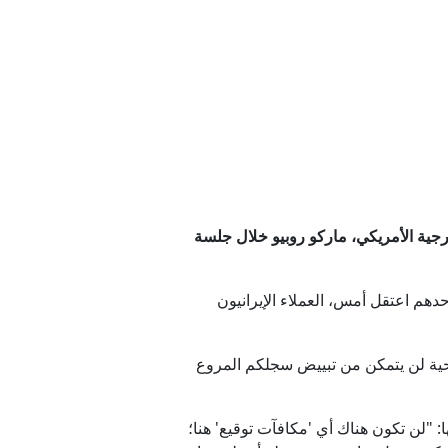
ة عمان
 بقبول واشنطن شروط إيران
رجية الأمريكي، ماركو روبيو خلال جلسة
ج الصين؟
حدهم اعتقل أمس، العملاء الإيرانيون
وات برية إلى طهران
لضحية لن يتمكن من تبييض سجلكم المروع
ها: "لن تكون هناك أي 'مكافآت توقيع' هنا؛