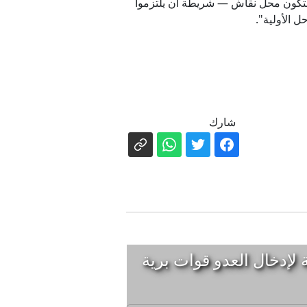
 ستكون محل نقاش — شريطة أن يلتزموا
 الأولية".
شارك
لإدخال العدو قوات برية