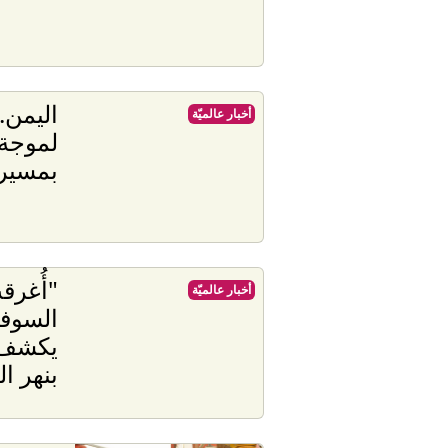
اليمن.
أخبار عالميّة
لموجة
بمسير
"أُغرق
أخبار عالميّة
السوفي
يكشف 
بنهر ا