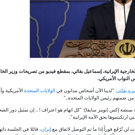
لماذا فضل محمد صلاح الدوري التركي على السعودي؟
هيئة بحرية بريطانية: سفينة تتعرض لمقذوف مجهول قبالة سلطن
مدفيديف: الغرب استخدم جورجيا كأداة ضد روسيا
تقدم مفاوضات عُمان.. الحرس الثوري يحسم مصير هرمز: لن يُفتح إلا
رجية الإيرانية، إسماعيل بقائي، بمقطع فيديو من تصريحات وزير الخا
المكوّن الخفي في روبوتات الدردشة.. لماذا تقلق واشنطن من نماذ
 النواب الأمريكي.
ره بقائي:
"لدينا الآن أشخاص مدانون في
الولايات المتحدة
الأمريكية وأ
باشر.. الحرس الثوري يشترط لفتح هرمز والكشف عن مخطط لإدخال ق
من ضمنهم رئيس الولايات المتحدة.."
 بمنصة إكس (تويتر سابقا): "كل اتهام هو اعتراف ! .. إن تمثيل دور ا
 ارتكبتموها بحق الأمة الإيرانية".
لن تُرْفَع فوراً إذا ما تم التوصل لاتفاق مع
إيران
، قائلا في الجلسة ذات