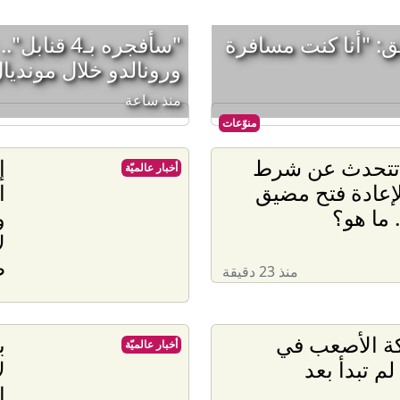
ق: "أنا كنت مسافرة
"سأفجره بـ4
ورونالدو خلال مونديال عا
منذ ساعة
منوّعات
 تتحدث عن شرط
إ
أخبار عالميّة
إعادة فتح مضيق
ا
 ما هو؟
و
ل
ط
منذ 23 دقيقة
كة الأصعب في
ب
أخبار عالميّة
لم تبدأ بعد
ل
إ