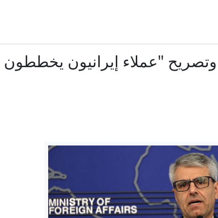
في تركيا: ماذا يتضمن "القانون الإطاري"؟ وهل يمكن أن ينهي الصراع 
كيف غيّر حكم أمل مستقبل أطفال الناجيات من الاغتصاب في
 وتصريح "عملاء إيرانيون يخططون ل
هانتر بايدن: السرطان انتشر في جسد والدي وهو يتألم بشد
غولدمان ساكس: سعر النفط قد يقفز إلى 120 دولارا في هذه الحالة
مصدر لـRT: عمان تعلن اتفاقا حول مضيق هرمز خلال ساعات
اليمن.. مدينة مأرب تتعرض لموجة جديدة من القصف بمسيرات 
مدفيديف يتوقع لأرمينيا مصير جورجيا في عام 2008