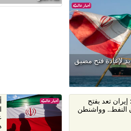
أخبار عالميّة
 لإعادة فتح مضيق
إيران تعد بفتح
أ
أخبار عالميّة
النفط.. وواشنطن
ا
ع
ه