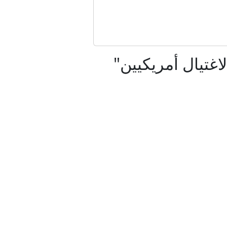
مع حزب العمال الكردستاني؟
 مصر؟
اغتيال أمريكيين"
ة
حوثية