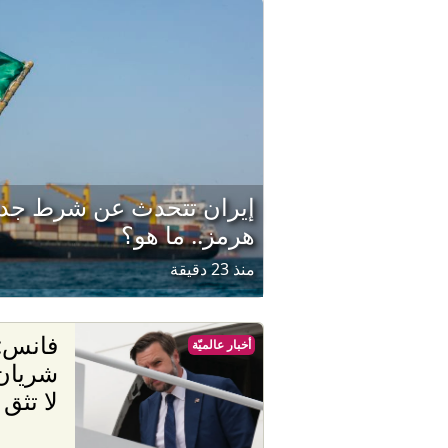
إيران تتحدث عن شرط جديد
هرمز.. ما هو؟
منذ 23 دقيقة
فانس: 
أخبار عالميّة
شريان 
لا تثق