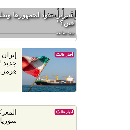
إقرأ أيضا
شيرين تعود لجمهورها وتعل
فين؟"
منذ ساعة
إيران
أخبار عالميّة
جديد ل
هرمز..
المعر
أخبار عالميّة
سوريا 