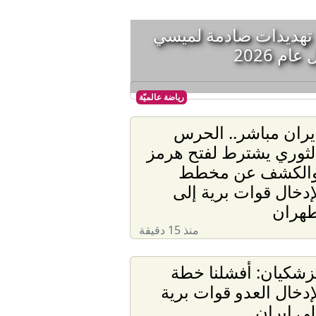
 قنابل".. تهديدات صادمة لميسي
م 2026
رياضة عالميّة
يران مباشر.. الحرس
لثوري يشترط لفتح هرمز
الكشف عن مخطط
إدخال قوات برية إلى
هران
منذ 15 دقيقة
زشكيان: أفشلنا خطة
إدخال العدو قوات برية
لى إيران