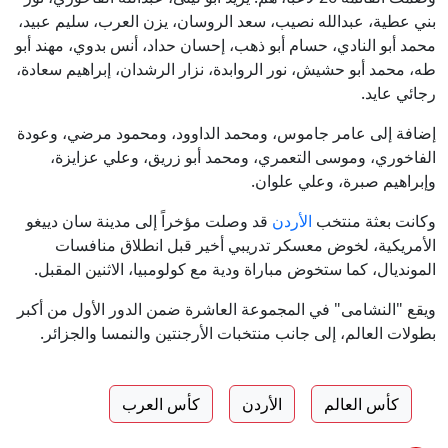
بني عطية، عبدالله نصيب، سعد الروسان، يزن العرب، سليم عبيد،
محمد أبو النادي، حسام أبو ذهب، إحسان حداد، أنس بدوي، مهند أبو
طه، محمد أبو حشيش، نور الروابدة، نزار الرشدان، إبراهيم سعادة،
رجائي عايد.
إضافة إلى عامر جاموس، ومحمد الداوود، ومحمود مرضي، وعودة
الفاخوري، وموسى التعمري، ومحمد أبو زريق، وعلي عزايزة،
وإبراهيم صبرة، وعلي علوان.
وكانت بعثة منتخب
الأردن
قد وصلت مؤخراً إلى مدينة سان دييغو
الأمريكية، لخوض معسكر تدريبي أخير قبل انطلاق منافسات
المونديال، كما ستخوض مباراة ودية مع كولومبيا، الاثنين المقبل.
ويقع "النشامى" في المجموعة العاشرة ضمن الدور الأول من أكبر
بطولات العالم، إلى جانب منتخبات الأرجنتين والنمسا والجزائر.
كأس العالم
الأردن
كأس العرب