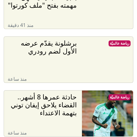
مهمته بفتح "ملف كورتوا"
منذ 41 دقيقة
برشلونة يقدّم عرضه
رياضة عالميّة
الأول لضم رودري
منذ ساعة
حادثة عمرها 8 أشهر..
رياضة عالميّة
القضاء يلاحق إيفان توني
بتهمة الاعتداء
منذ ساعة