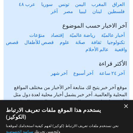
العراق
المغرب
اليمن
تونس
سوريا
عرب ٤٨
فلسطين
لبنان
ليبيا
مصر
آخَر
آخر الاخبار حسب الموضوع
أخبار عالميّة
رياضة عالميّة
إقتصاد
منوّعات
تكنولوجيا
ثقافة
صحّة
علوم
قصص للأطفال
قصص
واقعية
عالم الأحلام
الأكثر قراءة
آخر ٢٤ ساعة
آخر أسبوع
آخر شهر
موقع آخر خبر يتيح لك متابعة آخر الأخبار من مختلف المواقع
المحلية والعالمية. آخر خبر يشمل أخبار محلية لعدة دول مثل
الأردن، فلسطين، مصر، السعودية، تونس، المغرب، الجزائر،
×
عرب ٤٨، لبنان، العراق، اليمن وغيرها آخر خبر يتيح متابعة أخبار
يستخدم هذا الموقع ملفات تعريف الارتباط
من شتى المواضيع مثل: أخبار محلية، أخبار عالمية، رياضة،
(الكوكيز)
إقتصاد، ثقافة، منوعات وغيرها تابع الأخبار المحلية والعالمية من
نحن نستخدم ملفات تعريف الارتباط (كوكيز) لفهم كيفية استخدامك لموقعنا
مختلف المواقع الإخبارية: الجزيرة، العربية، بي بي سي، سي ان
ولتحسين تجربتك
سياسة الخصوصية