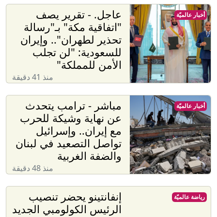
عاجل. - تقرير يصف
أخبار عالميّة
"اتفاقية مكة" بـ"رسالة
تحذير لطهران".. وإيران
للسعودية: "لن تجلب
الأمن للمملكة"
منذ 41 دقيقة
مباشر - ترامب يتحدث
أخبار عالميّة
عن نهاية وشيكة للحرب
مع إيران.. وإسرائيل
تواصل التصعيد في لبنان
والضفة الغربية
منذ 48 دقيقة
إنفانتينو يحضر تنصيب
رياضة عالميّة
الرئيس الكولومبي الجديد