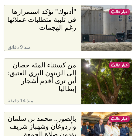
"أدنوك" تؤكد استمرارها
أخبار عالميّة
في تلبية متطلبات عملائها
رغم الهجمات
منذ 9 دقائق
من كستناء المئة حصان
أخبار عالميّة
إلى الزيتون البري العتيق:
أين ترى أقدم أشجار
إيطاليا
منذ 14 دقيقة
بالصور.. محمد بن سلمان
أخبار عالميّة
وأردوغان وشهباز شريف
يؤدون صلاة الجمعة