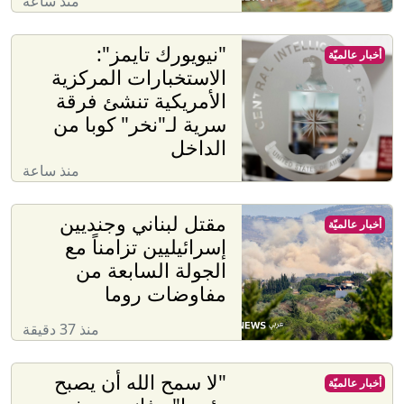
منذ ساعة
"نيويورك تايمز":
أخبار عالميّة
الاستخبارات المركزية
الأمريكية تنشئ فرقة
سرية لـ"نخر" كوبا من
الداخل
منذ ساعة
مقتل لبناني وجنديين
أخبار عالميّة
إسرائيليين تزامناً مع
الجولة السابعة من
مفاوضات روما
منذ 37 دقيقة
"لا سمح الله أن يصبح
أخبار عالميّة