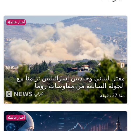
أخبار عالميّة
مقتل لبناني وجنديين إسرائيليين تزامناً مع
الجولة السابعة من مفاوضات روما
منذ 37 دقيقة
أخبار عالميّة