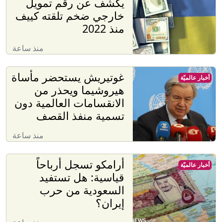
يكشف عن رقم تمويل
خارجي ضخم تلقته كييف
منذ 2022
منذ ساعة
غوتيريش يستحضر مأساة
أخبار عالميّة
هيروشيما ويحذر من
الانقسامات العالمية دون
تسمية منفذ القصف
منذ ساعة
أرامكو تسجل أرباحاً
أخبار عالميّة
قياسية: هل تستفيد
السعودية من حرب
إيران؟