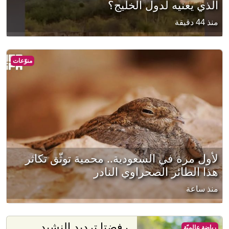
الذي يعنيه لدول الخليج؟
منذ 44 دقيقة
منوّعات
لأول مرة في السعودية.. محمية توثّق تكاثر
هذا الطائر الصحراوي النادر
منذ ساعة
رفضتا ترديد النشيد..
رياضة عالميّة