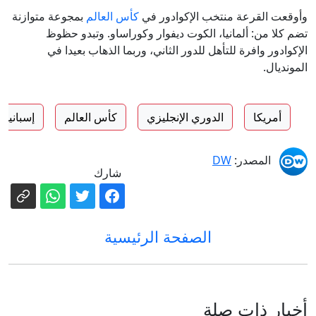
وأوقعت القرعة منتخب الإكوادور في
كأس العالم
بمجوعة متوازنة
تضم كلا من: ألمانيا، الكوت ديفوار وكوراساو. وتبدو حظوظ
الإكوادور وافرة للتأهل للدور الثاني، وربما الذهاب بعيدا في
المونديال.
أمريكا
الدوري الإنجليزي
كأس العالم
إسبانيا
المصدر:
DW
شارك
الصفحة الرئيسية
أخبار ذات صلة