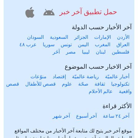
حمل تطبيق آخر خبر
آخر الأخبار حسب الدولة
الأردن
الإمارات
الجزائر
السعودية
السودان
العراق
المغرب
اليمن
تونس
سوريا
عرب ٤٨
فلسطين
لبنان
ليبيا
مصر
آخَر
آخر الاخبار حسب الموضوع
أخبار عالميّة
رياضة عالميّة
إقتصاد
منوّعات
تكنولوجيا
ثقافة
صحّة
علوم
قصص للأطفال
قصص
واقعية
عالم الأحلام
الأكثر قراءة
آخر ٢٤ ساعة
آخر أسبوع
آخر شهر
موقع آخر خبر يتيح لك متابعة آخر الأخبار من مختلف المواقع
المحلية والعالمية. آخر خبر يشمل أخبار محلية لعدة دول مثل