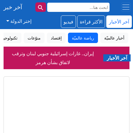
آخر خبر
إختر الدولة
آخر الأخبار
الأكثر قراءة
فيديو
أخبار عالميّة
رياضة عالميّة
إقتصاد
منوّعات
تكنولوجيا
إيران.. غارات إسرائيلية جنوبي لبنان وترقب
لاتفاق بشأن هرمز
آخر الأخبار
انخفاض مخزون أنظمة الدفاع الأمريكية..
ما الذي يعنيه لدول الخليج؟
هجمات روسية تقتل 6 في أوكرانيا والدفاع
الجوي الروسي يسقط مئات المسيرات
رفضتا ترديد النشيد.. الجنسية الأسترالية
للاعبتين إيرانيتين
لأول مرة في السعودية.. محمية توثّق تكاثر
هذا الطائر الصحراوي النادر