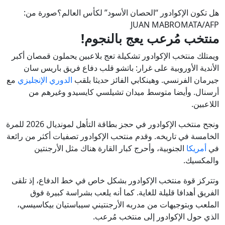
هل تكون الإكوادور “الحصان الأسود” لكأس العالم؟صورة من:
JUAN MABROMATA/AFP
منتخب مُرعب يعج بالنجوم!
ويمتلك منتخب الإكوادور تشكيلة تعج بلاعبين يحملون قمصان أكبر
الأندية الأوروبية على غرار: باتشو قلب دفاع فريق باريس سان
جيرمان الفرنسي. وهينكابي الفائز حديثا بلقب
الدوري الإنجليزي
مع
أرسنال. وأيضا متوسط ميدان تشيلسي كايسيدو وغيرهم من
اللاعبين.
ونجح منتخب الإكوادور في حجز بطاقة التأهل لمونديال 2026 للمرة
الخامسة في تاريخه. وقدم منتحب الإكوادور تصفيات أكثر من رائعة
في
أمريكا
الجنوبية، وأحرج كبار القارة هناك مثل الأرجنتين
والمكسيك.
وتتركز قوة منتخب الإكوادور بشكل خاص في خط الدفاع، إذ تلقى
الفريق أهدافا قليلة للغاية. كما أنه يلعب بشراسة كبيرة فوق
الملعب وبتوجيهات من مدربه الأرجنتيني سيباستيان بيكاسيسي،
الذي حول الإكوادور إلى منتخب مُرعب.