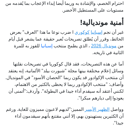
احترام الخصم، والإشادة به وربما أيضا إبداء الإعجاب بما يُقدمه من
مستويات على المستطيل الأخضر.
أمنية مونديالية!
غير أن نجم
إسبانيا
كوكوري
ا ضرب نوعا ما هذا "العرف" بعرض
الحائط، وقرر أن يُطلق تصريحات تُعبر حقيقة عما يشعر قبل أيام
من
مونديال 2026
، الذي يطمح منتخب
إسبانيا
للفوز به للمرة
الثانية في تاريخه.
أما عن هذه التصريحات، فقد قال كوكوريا في تصريحات نقلتها
وسائل إعلام مختلفة بينها مجلة "شبورت بيلد" الألمانية، إنه يعتقد
أن منتخب الإكوادور قد يكون ربما "الحصان الأسود" في المونديال.
وأضاف: "منتخب الإكوادور ربما لا يحظى بالكثير من الاهتمام،
لكنني أعتقد أنه سيقدم أداء جيدا في البطولة". وأردف:"أتمنى أن
يعودوا إلى ديارهم مبكرا".
وواصل
الظهير الأيسر
المميز:"لديهم لاعبون مميزون للغاية. ورغم
أن الكثيرين يستهينون بهم، إلا أنني مقتنع بأنهم سيقدمون أداء
جيدا".