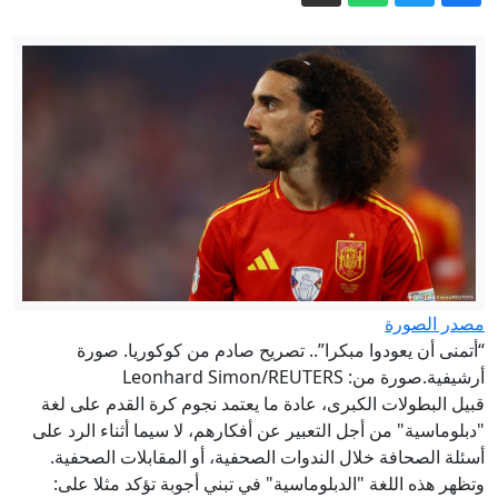
غارات إسرائيلية على جنوب لبنان
فوضى باسم الأمن.. البصمة البيومترية
تشل مطارات أوروبا
"نيويورك تايمز": الاستخبارات المركزية
الأمريكية تنشئ فرقة سرية لـ"نخر" كوبا
من الداخل
مقتل جنديين إسرائيليين وإصابة 4 في
جنوب لبنان
البنك المركزي الأوكراني يكشف عن رقم
تمويل خارجي ضخم تلقته كييف منذ 2022
فيديو ردة فعل ترامب لطفل ركض على
مصدر الصورة
المنصة وما قاله عن بايدن يلقى رواجا
“أتمنى أن يعودوا مبكرا”.. تصريح صادم من كوكوريا. صورة
أرشيفية.صورة من: Leonhard Simon/REUTERS
قبيل البطولات الكبرى، عادة ما يعتمد نجوم كرة القدم على لغة
"دبلوماسية" من أجل التعبير عن أفكارهم، لا سيما أثناء الرد على
أسئلة الصحافة خلال الندوات الصحفية، أو المقابلات الصحفية.
وتظهر هذه اللغة "الدبلوماسية" في تبني أجوبة تؤكد مثلا على: