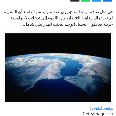
نعرف عنه؟
هؤلاء ينكدون على ترمب.. رباعي التغيير
في ظل تفاقم أزمة المناخ، يرى عدد متزايد من العلماء أن البشرية
في الحزب الديمقراطي
لم تعد تملك رفاهية الانتظار، وأن اللجوء إلى تدخلات تكنولوجية
مجلس السلام يمنح أول عقد بناء في غزة
جريئة قد يكون السبيل الوحيد لتجنب انهيار بيئي شامل.
لقاعدة عسكرية للقوات المغربية
عاجل. - "الحوثيون" يعلنون تنفيذ عملية
عسكرية واسعة استهدفت "تحشيدات
سعودية": نحذر الرياض من أي حماقة
سيكورسكي يعارض نقل مبنى السفارة
الروسية في وارسو ويلمح إلى قطع
العلاقات
إيران.. غارات إسرائيلية جنوبي لبنان وترقب
لاتفاق بشأن هرمز
مصدر الصورة
Gettyimages.ru