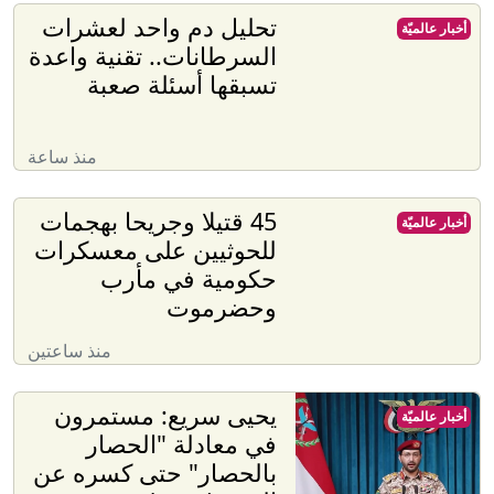
تحليل دم واحد لعشرات
أخبار عالميّة
السرطانات.. تقنية واعدة
تسبقها أسئلة صعبة
منذ ساعة
45 قتيلا وجريحا بهجمات
أخبار عالميّة
للحوثيين على معسكرات
حكومية في مأرب
وحضرموت
منذ ساعتين
يحيى سريع: مستمرون
أخبار عالميّة
في معادلة "الحصار
بالحصار" حتى كسره عن