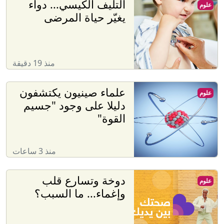
التليف الكيسي... دواء
علوم
يغيّر حياة المرضى
منذ 19 دقيقة
علماء صينيون يكتشفون
علوم
دليلا على وجود "جسيم
القوة"
منذ 3 ساعات
دوخة وتسارع قلب
علوم
وإغماء... ما السبب؟