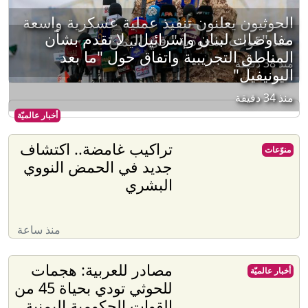
الحوثيون يعلنون تنفيذ عملية عسكرية واسعة
مفاوضات لبنان وإسرائيل.. لا تقدم بشأن
ضد "قوات سعودية" في اليمن
المناطق التجريبية واتفاق حول "ما بعد
منذ 38 دقيقة
اليونيفيل"
منذ 34 دقيقة
أخبار عالميّة
تراكيب غامضة.. اكتشاف
منوّعات
جديد في الحمض النووي
البشري
منذ ساعة
مصادر للعربية: هجمات
أخبار عالميّة
للحوثي تودي بحياة 45 من
القوات الحكومية اليمنية