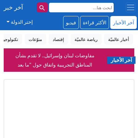
آخر خبر
إختر الدولة
آخر الأخبار
الأكثر قراءة
فيديو
أخبار عالميّة
رياضة عالميّة
إقتصاد
منوّعات
تكنولوجيا
مفاوضات لبنان وإسرائيل.. لا تقدم بشأن
المناطق التجريبية واتفاق حول "ما بعد
آخر الأخبار
اليونيفيل"
الحوثيون يعلنون تنفيذ عملية عسكرية
واسعة ضد "قوات سعودية" في اليمن
مصادر للعربية: هجمات للحوثي تودي بحياة
45 من القوات الحكومية اليمنية
الأمير علي بن الحسين: وصلتنا مستحقات
متأخرة من فيفا ولن ندعم إنفانتينو
تراكيب غامضة.. اكتشاف جديد في الحمض
النووي البشري
استنفار أمني في العراق.. تعزيزات إلى