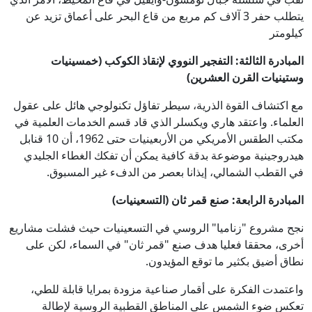
يتطلب حفر 3 آلاف كم مربع من قاع البحر على أعماق تزيد عن
كيلومتر
المبادرة الثالثة: التفجير النووي لإنقاذ الكوكب (خمسينيات
وستينيات القرن العشرين)
مع اكتشاف القوة الذرية، سيطر تفاؤل تكنولوجي هائل على عقول
العلماء. واعتقد هاري ويكسلر الذي قاد قسم الخدمات العلمية في
مكتب الطقس الأمريكي من الأربعينيات حتى 1962، أن 10 قنابل
هيدروجينية موضوعة بدقة كافية يمكن أن تفكك الغطاء الجليدي
في القطب الشمالي، إيذانا بعصر من الدفء غير المسبوق.
المبادرة الرابعة: صنع قمر ثان (التسعينيات)
نجح مشروع "زناميا" الروسي في التسعينيات حيث فشلت مشاريع
أخرى، محققا فعليا هدف صنع "قمر ثان" في السماء، لكن على
نطاق أضيق بكثير ما توقع المؤيدون.
واعتمدت الفكرة على أقمار صناعية مزودة بمرايا قابلة للطي،
تعكس ضوء الشمس على المناطق القطبية الروسية لإطالة