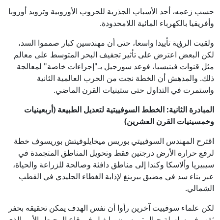
حسب زعمه، أحد الأسباب الجذرية للحروب الأوروبية وتزويد أوروبا
وأفريقيا بالكهرباء المائية اللامحدودة.
ولقيت الرؤية تأييدا واسعا، حتى أن مهندسين كبار صمموا السد،
لكن البعض اعترض على تأثير تجفيف البحر المتوسط على معالم
مثل قنوات فينيسيا، فوعد سورجيل بـ"إجراءات خاصة" لمعالجة
ذلك. والمدهش أن الخطة نجت من الحرب العالمية الثانية
واستمرت في التداول حتى ستينيات القرن الماضي.
المبادرة الثانية: الخطط السوفييتية لتعديل الطبيعة (أربعينيات
وخمسينيات القرن العشرين)
اقترح المهندس السوفييتي بوريس ميخايلوفيتش بوريسوف خطة
لرفع حرارة الأرض درجتين فقط وتحويل المناطق المتجمدة في
سيبيريا وألاسكا وكندا إلى مناطق دافئة وصالحة للزراعة والحياة،
عبر بناء سد في مضيق بيرينغ لإذابة الغطاء الجليدي في القطب
الشمالي.
لكن علماء سوفييت آخرين رأوا أن نفس الهدف يمكن تحقيقه بحفر
ثقب في سلسلة جبال تومسون-وايفيل في قاع المحيط، الأمر الذي