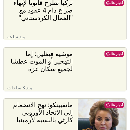
تركيا تطرح قانوناً لإنهاء
أخبار عالميّة
صراع دام 4 عقود مع
"العمال الكردستاني"
منذ ساعة
موشيه فيغلين: إما
أخبار عالميّة
التهجير أو الموت عطشا
لجميع سكان غزة
منذ 3 ساعات
ماتفيينكو: نهج الانضمام
أخبار عالميّة
إلى الاتحاد الأوروبي
كارثي بالنسبة لأرمينيا