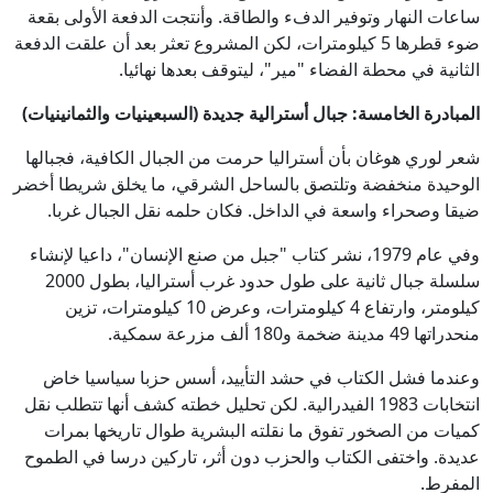
ساعات النهار وتوفير الدفء والطاقة. وأنتجت الدفعة الأولى بقعة
ضوء قطرها 5 كيلومترات، لكن المشروع تعثر بعد أن علقت الدفعة
الثانية في محطة الفضاء "مير"، ليتوقف بعدها نهائيا.
المبادرة الخامسة: جبال أسترالية جديدة (السبعينيات والثمانينيات)
شعر لوري هوغان بأن أستراليا حرمت من الجبال الكافية، فجبالها
الوحيدة منخفضة وتلتصق بالساحل الشرقي، ما يخلق شريطا أخضر
ضيقا وصحراء واسعة في الداخل. فكان حلمه نقل الجبال غربا.
وفي عام 1979، نشر كتاب "جبل من صنع الإنسان"، داعيا لإنشاء
سلسلة جبال ثانية على طول حدود غرب أستراليا، بطول 2000
كيلومتر، وارتفاع 4 كيلومترات، وعرض 10 كيلومترات، تزين
منحدراتها 49 مدينة ضخمة و180 ألف مزرعة سمكية.
وعندما فشل الكتاب في حشد التأييد، أسس حزبا سياسيا خاض
انتخابات 1983 الفيدرالية. لكن تحليل خطته كشف أنها تتطلب نقل
كميات من الصخور تفوق ما نقلته البشرية طوال تاريخها بمرات
عديدة. واختفى الكتاب والحزب دون أثر، تاركين درسا في الطموح
المفرط.