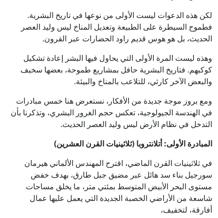
لكن هذه الدعوات ليست الأولى من نوعها في تاريخ البشرية.
فطموح السيطرة على الطبيعة وتعديل المناخ ليس وليد العصر
الحديث، بل هو هوس قديم راود الحضارات عبر القرون.
وهذه ليست المرة الأولى التي يحاول فيها البشر إعادة تشكيل
كوكبهم. فتاريخ البشرية حافل بمشاريع طموحة، بعضها سخيف
والبعض الآخر كارثي، للتلاعب بالمناخ والبيئة.
ومع بروز موجة جديدة من الأفكار، نستعرض هنا خمس مبادرات
في الهندسة الجيولوجية، تعكس حجم الغرور البشري، وتذكرنا بأن
التدخل في نظام الأرض ليس وليد العصر الحديث.
المبادرة الأولى: أتلانتروبا (ثلاثينيات القرن العشرين)
في ثلاثينيات القرن الماضي، اقترح المهندس الألماني هيرمان
سورجيل بناء سد هائل عبر مضيق جبل طارق، بهدف خفض
مستوى البحر الأبيض المتوسط بمئتي متر، ما يخلق مساحات
شاسعة من الأراضي الخصبة الجديدة التي يعمل عليها عمال
أفارقة، لتخفيف،