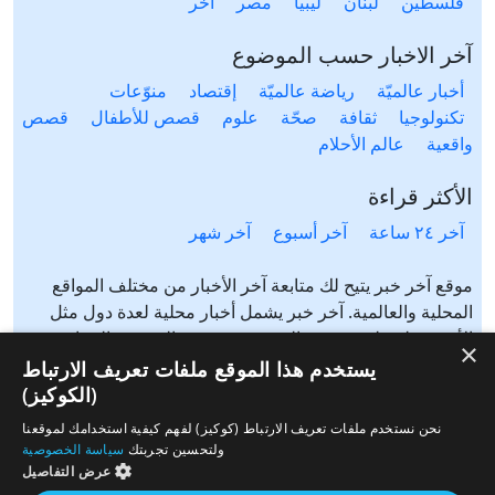
فلسطين
لبنان
ليبيا
مصر
آخَر
آخر الاخبار حسب الموضوع
أخبار عالميّة
رياضة عالميّة
إقتصاد
منوّعات
تكنولوجيا
ثقافة
صحّة
علوم
قصص للأطفال
قصص
واقعية
عالم الأحلام
الأكثر قراءة
آخر ٢٤ ساعة
آخر أسبوع
آخر شهر
موقع آخر خبر يتيح لك متابعة آخر الأخبار من مختلف المواقع
المحلية والعالمية. آخر خبر يشمل أخبار محلية لعدة دول مثل
الأردن، فلسطين، مصر، السعودية، تونس، المغرب، الجزائر،
×
عرب ٤٨، لبنان، العراق، اليمن وغيرها آخر خبر يتيح متابعة أخبار
يستخدم هذا الموقع ملفات تعريف الارتباط
من شتى المواضيع مثل: أخبار محلية، أخبار عالمية، رياضة،
(الكوكيز)
إقتصاد، ثقافة، منوعات وغيرها تابع الأخبار المحلية والعالمية من
نحن نستخدم ملفات تعريف الارتباط (كوكيز) لفهم كيفية استخدامك لموقعنا
مختلف المواقع الإخبارية: الجزيرة، العربية، بي بي سي، سي ان
ولتحسين تجربتك
سياسة الخصوصية
ان، الحرة، روسيا اليوم، سكاي نيوز وغيرها
عرض التفاصيل