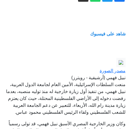
معركة المواطنة بالولادة.. من المستهدف
بقرار ترمب الجديد؟
فيدان: مصر قد تنضم لاتفاقية مكة للدفاع
المشترك بمجرد تسوية مسائل فنية
شاهد على فيسبوك
المونيتور: نتنياهو يجهز خططا لزعزعة
استقرار النظام الإيراني
الانفتاح والهوية والديمغرافيا.. أضلاع المثلث
الصعب للاقتصاد الياباني
بكين وموسكو تراقبان جدل "نقص
مصدر الصورة
نبيل فهمي (أرشيفية - رويترز)
الأسلحة" في أميركا
منعت السلطات الإسرائيلية، الأمين العام لجامعة الدول العربية،
إيران مباشر.. الحرس الثوري يشترط لفتح
نبيل فهمي، من تنفيذ أول زيارة خارجية له منذ توليه منصبه، بعدما
هرمز والكشف عن مخطط لإدخال قوات
رفضت دخوله إلى الأراضي الفلسطينية المحتلة، حيث كان يعتزم
برية إلى طهران
زيارة مدينة رام الله، الأربعاء، للتعبير عن دعم الجامعة العربية
للشعب الفلسطيني ولقاء الرئيس الفلسطيني محمود عباس.
وكان وزير الخارجية المصري الأسبق نبيل فهمي، قد تولى رسمياً