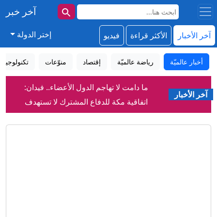
آخر خبر
إختر الدولة
آخر الأخبار
الأكثر قراءة
فيديو
أخبار عالميّة
رياضة عالميّة
إقتصاد
منوّعات
تكنولوجيا
ما دامت لا تهاجم الدول الأعضاء.. فيدان:
آخر الأخبار
اتفاقية مكة للدفاع المشترك لا تستهدف
إيران
روسيا أم "العَلَم الكاذب"؟سيناريوهات
مسيّرة ألمانيا المفخخة
بزشكيان: أفشلنا خطة لإدخال العدو قوات
برية إلى إيران
كيف ألهمت القطط الفلاسفة والعلماء
والروائيين عبر التاريخ؟
مورينيو يفرض ثلاث قواعد صارمة على