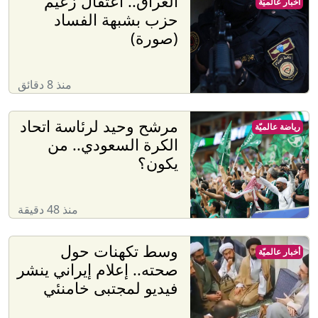
العراق.. اعتقال زعيم
أخبار عالميّة
حزب بشبهة الفساد
(صورة)
منذ 8 دقائق
مرشح وحيد لرئاسة اتحاد
رياضة عالميّة
الكرة السعودي.. من
يكون؟
منذ 48 دقيقة
وسط تكهنات حول
أخبار عالميّة
صحته.. إعلام إيراني ينشر
فيديو لمجتبى خامنئي