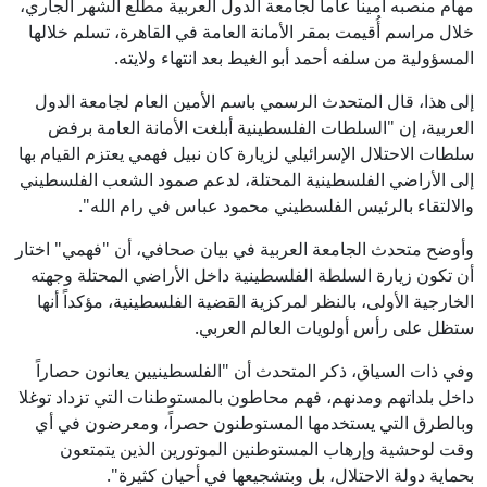
مهام منصبه أميناً عاماً لجامعة الدول العربية مطلع الشهر الجاري،
خلال مراسم أُقيمت بمقر الأمانة العامة في القاهرة، تسلم خلالها
المسؤولية من سلفه أحمد أبو الغيط بعد انتهاء ولايته.
إلى هذا، قال المتحدث الرسمي باسم الأمين العام لجامعة الدول
العربية، إن "السلطات الفلسطينية أبلغت الأمانة العامة برفض
سلطات الاحتلال الإسرائيلي لزيارة كان نبيل فهمي يعتزم القيام بها
إلى الأراضي الفلسطينية المحتلة، لدعم صمود الشعب الفلسطيني
والالتقاء بالرئيس الفلسطيني محمود عباس في رام الله".
وأوضح متحدث الجامعة العربية في بيان صحافي، أن "فهمي" اختار
أن تكون زيارة السلطة الفلسطينية داخل الأراضي المحتلة وجهته
الخارجية الأولى، بالنظر لمركزية القضية الفلسطينية، مؤكداً أنها
ستظل على رأس أولويات العالم العربي.
وفي ذات السياق، ذكر المتحدث أن "الفلسطينيين يعانون حصاراً
داخل بلداتهم ومدنهم، فهم محاطون بالمستوطنات التي تزداد توغلا
وبالطرق التي يستخدمها المستوطنون حصراً، ومعرضون في أي
وقت لوحشية وإرهاب المستوطنين الموتورين الذين يتمتعون
بحماية دولة الاحتلال، بل وبتشجيعها في أحيان كثيرة".