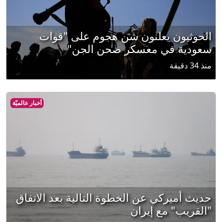
الحوثيون يعلنون شن هجوم على "قوات
سعودية في معسكر صحن الجن"
منذ 34 دقيقة
أخبار عالميّة
حديث أميركي عن الخطوة التالية بعد الاتفاق
"القريب" مع إيران