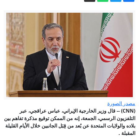
46 ساعة تحت الحصار.. كيف عاش مخيم
قلنديا أطول اقتحاماته؟
المملكة المتحدة: نساء يروين لبي بي سي
قصص اغتصاب وإساءة في كلية عسكرية
للمراهقين
الحصار الأميركي يشلّ شريان النفط
الإيراني.. ماذا كشفت صور الأقمار
الاصطناعية في جزيرة خرج؟
بزشكيان: لا خلاف بين الحكومة والمرشد
الأعلى
بين ملاذ الأنديز وتأشيرة نيوزيلندا.. كيف
يستعد الأثرياء لنهاية العالم؟
إيران.. واشنطن تتوقع اتفاقا وشيكا بشأن
مصدر الصورة
هرمز وبزشكيان ينفي وجود خلافات داخلية
(CNN) --
قال وزير الخارجية الإيراني، عباس عراقجي، عبر
التلفزيون الرسمي، الجمعة، إنه من الممكن توقيع مذكرة تفاهم بين
بلاده والولايات المتحدة عن بُعد من قِبَل الجانبين خلال الأيام القليلة
المقبلة
.