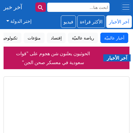
آخر خبر
إختر الدولة
آخر الأخبار
الأكثر قراءة
فيديو
أخبار عالميّة
رياضة عالميّة
إقتصاد
منوّعات
تكنولوجيا
الحوثيون يعلنون شن هجوم على "قوات
آخر الأخبار
سعودية في معسكر صحن الجن"
إيران.. ترمب يؤكد السيطرة على هرمز
وطهران تتحدث عن اتفاق وشيك مع
مسقط
حمد بن جاسم يعلق على اتفاق مكة بين
السعودية وتركيا وباكستان
أغلى 10 صفقات في تاريخ ريال مدريد بعد
ضم يان ديوماندي
جهاد أزعور عن انتعاش اقتصاد سوريا: