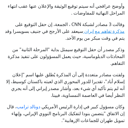
وأوضح عراقجي أنه سيتم توقيع الوثيقة والإعلان عنها عقب انتهاء
المراحل النهائية للمفاوضات .
وقالت 3 مصادر لشبكة CNN ، الجمعة، إن حفل التوقيع على
مذكرة تفاهم مع إيران
سيعقد على الأرجح في جنيف بسويسرا وقد
يتم في وقت مبكر من يوم الأحد.
وذكر مصدر أن حفل التوقيع سيمثل بداية "المرحلة الثانية" من
المحادثات الدبلوماسية، حيث يعمل المسؤولون على تنفيذ مذكرة
التفاهم.
ولفتت مصادر متعددة إلى أن المذكرة يُطلق عليها اسم "إعلان
إسلام أباد"، تقديرا للدور المحوري الذي لعبته باكستان كوسيط، إلا
أنه لم يتم تأكيد أي شيء بعد، وأشار مصدر إيراني إلى أنه يجري
النظر أيضا في العاصمة النمساوية، فيينا.
وكان مسؤول كبير في إدارة الرئيس الأمريكي
دونالد ترامب
، قال
إن الاتفاق "يتضمن بنودا لتفكيك البرنامج النووي الإيراني، وإنهاء
تمويل طهران للجماعات الإرهابية".