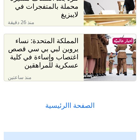
محملة بالمتفجرات في
لايبزيغ
منذ 26 دقيقة
المملكة المتحدة: نساء
أخبار عالميّة
يروين لبي بي سي قصص
اغتصاب وإساءة في كلية
عسكرية للمراهقين
منذ ساعتين
الصفحة االرئيسية