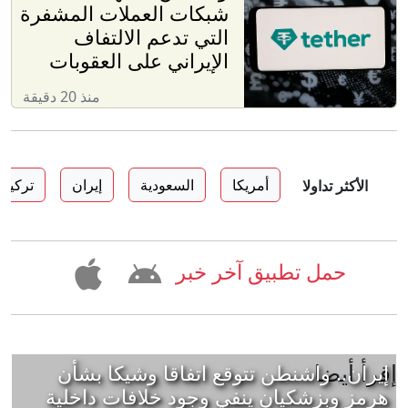
شبكات العملات المشفرة
التي تدعم الالتفاف
الإيراني على العقوبات
منذ 20 دقيقة
أمريكا
السعودية
إيران
تركيا
الأكثر تداولا
حمل تطبيق آخر خبر
إقرأ أيضا
إيران.. واشنطن تتوقع اتفاقا وشيكا بشأن
هرمز وبزشكيان ينفي وجود خلافات داخلية