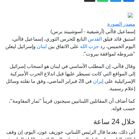
سفير ورحلات مباشرة.. هل تنجح سوريا
وروسيا في تجاوز جراح الماضي؟
تصعيد ميداني يوازي مفاوضات روما:
مصدر الصورة
غارات إسرائيلية على جنوب لبنان ومقتل
إسماعيل قاآني (أرشيفية - أسوشييتد برس)
جنديين إسرائيليين
الدفاع الروسية: استهداف مرافق مرتبطة
استبق قائد فيلق
القدس
التابع للحرس الثوري، إسماعيل قاآني،
اليوم الخميس، رد
حزب الله
على الاتفاق بين
لبنان
وإسرائيل ليعلن
بالجيش الأوكراني وإسقاط 1,1 ألف مسيرة
"شروطه لموافقة بيروت".
معادية خلال يوم
شريف يترأس وفدا باكستانيا إلى السعودية
وقال قاآني، إن المطلب الأساسي في لبنان هو انسحاب إسرائيل
في زيارة "تتجاوز أزمات" المنطقة
إلى المواقع التي كانت تسيطر عليها قبل اندلاع الحرب الأميركية
10 تريليونات دولار.. كيف أصبحت الجريمة
الإسرائيلية على
إيران
في 28 فبراير الماضي، وفق ما نقلته وسائل
الرقمية ثالث أكبر اقتصاد بالعالم؟
إعلام رسمية.
إيران.. غارات إسرائيلية جنوبي لبنان وترقب
كما أضاف أن المقاتلين اللبنانيين سيجنون قريباً "ثمار المقاومة"،
لاتفاق بشأن هرمز
حسب قوله.
خلال 24 ساعة
أتى ذلك، بعدما قال الرئيس اللبناني، جوزيف عون، اليوم، إن وقف