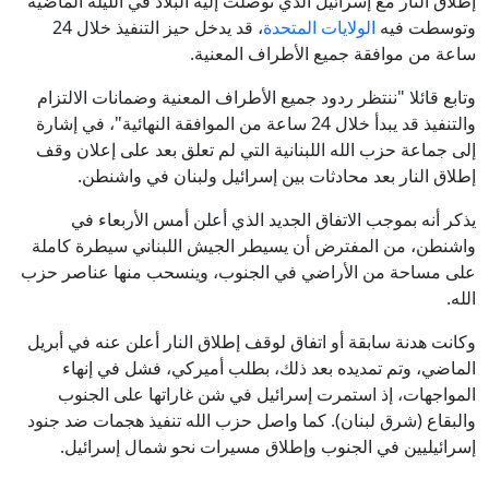
إطلاق النار مع إسرائيل الذي توصلت إليه البلاد في الليلة الماضية
وتوسطت فيه
الولايات المتحدة
، قد يدخل حيز التنفيذ خلال 24
ساعة من موافقة جميع الأطراف المعنية.
وتابع قائلا "ننتظر ردود جميع الأطراف المعنية وضمانات الالتزام
والتنفيذ قد يبدأ خلال 24 ساعة من الموافقة النهائية"، في إشارة
إلى جماعة حزب الله اللبنانية التي لم تعلق بعد على إعلان وقف
إطلاق النار بعد محادثات بين إسرائيل ولبنان في واشنطن.
يذكر أنه بموجب الاتفاق الجديد الذي أعلن أمس الأربعاء في
واشنطن، من المفترض أن يسيطر الجيش اللبناني سيطرة كاملة
على مساحة من الأراضي في الجنوب، وينسحب منها عناصر حزب
الله.
وكانت هدنة سابقة أو اتفاق لوقف إطلاق النار أعلن عنه في أبريل
الماضي، وتم تمديده بعد ذلك، بطلب أميركي، فشل في إنهاء
المواجهات، إذ استمرت إسرائيل في شن غاراتها على الجنوب
والبقاع (شرق لبنان). كما واصل حزب الله تنفيذ هجمات ضد جنود
إسرائيليين في الجنوب وإطلاق مسيرات نحو شمال إسرائيل.