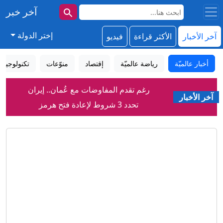
آخر خبر
إختر الدولة
آخر الأخبار
الأكثر قراءة
فيديو
أخبار عالميّة
رياضة عالميّة
إقتصاد
منوّعات
تكنولوجيا
رغم تقدم المفاوضات مع عُمان.. إيران
آخر الأخبار
تحدد 3 شروط لإعادة فتح هرمز
الشيباني يؤكد من أنقرة العمل على إنهاء
السلاح خارج سلطة الدولة
بعد هجومين قرب باب المندب.. هل تتصاعد
تهديدات الملاحة في البحر الأحمر؟
حرب مفتوحة في كرة القدم العالمية بعد
دعم فيفا لإنفانتينو؟
اضطرابات جوية تتسبّب بهبوط مفاجئ