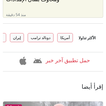
منذ 54 دقيقة
أمريكا
دونالد ترامب
إيران
اس
الأكثر تداولا
حمل تطبيق آخر خبر
إقرأ أيضا