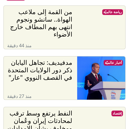
من القمة إلى ملاعب
رياضة عالميّة
الهواة.. سانشو ونجوم
انتهى بهم المطاف خارج
الأضواء
منذ 44 دقيقة
مدفيديف: تجاهل اليابان
أخبار عالميّة
ذكر دور الولايات المتحدة
في القصف النووي "عار"
منذ 27 دقيقة
النفط يرتفع وسط ترقب
إقتصاد
لمحادثات إيران وعُمان
ومخاوف بشأن الإمدادات