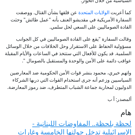
السياسية من خلال الحوار.
كما أعربت
الولايات المتحدة
عن قلقها بشأن القتال. ووصفت
السفارة الأمريكية في مقديشو العنف بأنه "عمل طائش" وحثت
القادة الصوماليين على السعي لحل سلمي.
وقالت السفارة "يقع على القادة الصوماليين في كل الجوانب
مسؤولية الحفاظ على الاستقرار وحل الخلافات من خلال الوسائل
السلمية. قد يكون للأفعال التي ستتخذ في الساعات والأيام المقبلة
عواقب دائمة على الأمن والوحدة والمستقبل بالصومال ".
واتهم خيري، محمود بنشر قوات الأمن الحكومية ضد المعارضين
السياسيين وزعم أنه جرى استخدام القوات التي دربها الشركاء
الدوليون لمحاربة جماعة الشباب المتطرف، ضد رموز المعارضة.
ألمصدر: أ ب
هام
لحظة بلحظة.. المفاوضات اللبنانية -
الإسرائيلية تدخل جولتها الخامسة وغارات