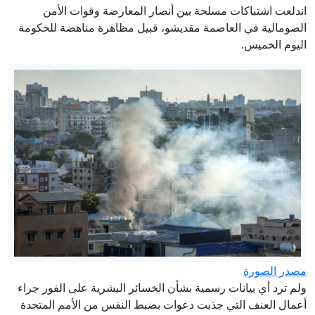
هل يعطل الحرس الثوري حسم اتفاق
اندلعت اشتباكات مسلحة بين أنصار المعارضة وقوات الأمن
الملاحة في هرمز؟
الصومالية في العاصمة مقديشو، قبيل مظاهرة مناهضة للحكومة
اليوم الخميس.
"​​مواليد الاغتصاب" في السودان: أطفال بلا
هوية
حاخام اليهود الأكبر في روسيا: يمكن تسوية
النزاعات في العالم في يوم واحد
توقيع اتفاقية دفاع مشترك بين السعودية
وباكستان وتركيا
الأمن الفيدرالي الروسي يفكك شبكة
"كريبتو" في موسكو تعمل لصالح كييف
إيران.. ترمب يؤكد السيطرة على هرمز
وطهران تتحدث عن اتفاق وشيك مع
مسقط
مصدر الصورة
ولم ترد أي بيانات رسمية بشأن الخسائر البشرية على الفور جراء
أعمال العنف التي جذبت دعوات بضبط النفس من الأمم المتحدة