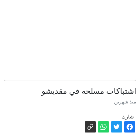
بأدق تفاصيله حتى الآن
ماذا نعلم عن السعودي عبدالله الشهري بعد
تعيينه قائدا للتحالف البحري؟
مزاعم روسية بتورط الناتو في توجيه
ضربات أوكرانية ضد منشآت نفط روسية
لا اختراق في روما.. إسرائيل ترفض انسحابا
جديدا من جنوب لبنان
لبنان.. إصابة جندي باستهداف إسرائيلي
لجرافة للجيش في المنصوري
بوتين يبحث مع محمد بن زايد آل نهيان
اشتباكات مسلحة في مقديشو
هاتفيا الوضع في منطقة الخليج وأوكرانيا
منذ شهرين
كيف يمكن إنهاء حرب السودان الوحشية
والمنسية؟ - في الإيكونوميست
شارك
الصحة السورية تعلن الحصيلة النهائية
لتفجير جرمانا..وجهة مجهولة تتبنّى الهجوم