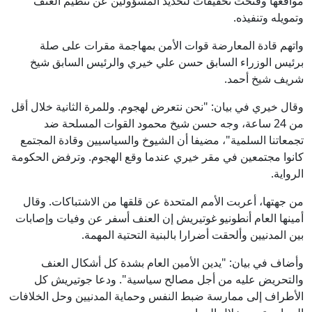
مواقعها وفتحت تحقيقات لتحديد المسؤولين عن تنظيم العنف
وتمويله وتنفيذه.
واتهم قادة المعارضة قوات الأمن بمهاجمة مقرات على صلة
برئيس الوزراء السابق حسن علي خيري والرئيس السابق شيخ
شريف شيخ أحمد.
وقال خيري في بيان: "نحن نتعرض لهجوم. وللمرة الثانية خلال أقل
من 24 ساعة، وجه حسن شيخ محمود القوات المسلحة ضد
تجمعاتنا السلمية"، مضيفا أن الشيوخ والسياسيين وقادة المجتمع
كانوا مجتمعين في مقر خيري عندما وقع الهجوم. وترفض الحكومة
الرواية.
من جهتها، أعربت الأمم المتحدة عن قلقها من الاشتباكات. وقال
أمينها العام أنطونيو غوتيريش إن العنف أسفر عن وفيات وإصابات
بين المدنيين وألحقت أضرارا بالبنية التحتية المهمة.
وأضاف في بيان: "يدين الأمين العام بشدة كل أشكال العنف
والتحريض عليه من أجل مصالح سياسية". ودعا جوتيريش كل
الأطراف إلى ممارسة ضبط النفس وحماية المدنيين وحل الخلافات