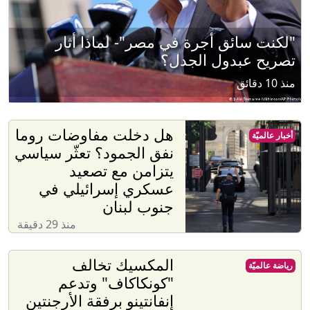
"لكنت سائق أجرة في مصر"- لماذا أثار
تصريح عبدول الجدل؟
منذ 10 دقائق
هل دخلت مفاوضات روما
أخبار عالميّة
نفق الجمود؟ تعثّر سياسي
يتزامن مع تصعيد
عسكري إسرائيلي في
جنوب لبنان
منذ 29 دقيقة
المكسيك تخالف
رياضة عالميّة
"كونكاكاف" وتدعم
إنفانتينو برفقة الأرجنتين