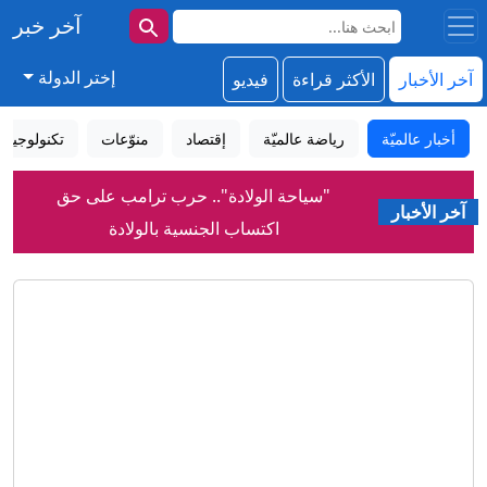
آخر خبر
إختر الدولة
آخر الأخبار
الأكثر قراءة
فيديو
أخبار عالميّة
رياضة عالميّة
إقتصاد
منوّعات
تكنولوجيا
"سياحة الولادة".. حرب ترامب على حق
آخر الأخبار
اكتساب الجنسية بالولادة
قادة باكستان وتركيا يتوجهون إلى
السعودية.. هل يُعلن اتفاق دفاعي ثلاثي؟
انفجارات في مأرب وأنباء عن قتلى وسط
القوات الحكومية
كيف تقفز في نهر النيل من دون أن تبتل؟
لأول مرة.. صورة تكشف سطح الشمس