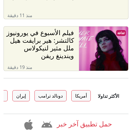
منذ 11 دقيقة
فيلم الأسبوع في يورونيوز
ثقافة
كالتشر: هير برايفت هيل
ملل مثير لنيكولاس
ويندينغ ريفن
منذ 19 دقيقة
أمريكا
دونالد ترامب
إيران
اس
الأكثر تداولا
حمل تطبيق آخر خبر