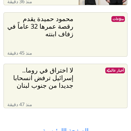
منذ 36 دقيقة
محمود حميدة يقدم
منوّعات
رقصة عمرها 32 عاماً في
زفاف ابنته
منذ 45 دقيقة
لا اختراق في روما..
أخبار عالميّة
إسرائيل ترفض انسحابا
جديدا من جنوب لبنان
منذ 47 دقيقة
الصفحة االرئيسية