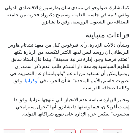
كما تشارك صولوحو في منتدى سان بطرسبورغ الاقتصادي الدولي
وتلقي كلمة في جلسته العامة، وستمنح دكتوراه فخرية من جامعة
الصداقة بين الشعوب الروسية، وفق ذا تشانزو.
قراءات متباينة
وبشأن دلالات الزيارة، رأى فيرغوس كيل من معهد تشاتام هاوس
البريطاني أن روسيا ليس لديها الكثير لتكسبه من الزيارة لكنها
"تغتنم فرصة وجود إدارة تنزانية ضعيفة"، بينما قال أستاذ سابق
للعلوم السياسية بجامعة دار السلام طلب عدم ذكر اسمه، إن
روسيا يمكن أن تستفيد من الدعم "ولو بامتناع عن التصويت في
تصويت حاسم بالأمم المتحدة" بشأن الحرب في
أوكرانيا
، وفق
وكالة الصحافة الفرنسية.
وتختبر الزيارة سياسة عدم الانحياز التي تنتهجها تنزانيا، وفق ذا
إيست أفريكان، فيما وصفها ذا تشانزو بأنها "تحول إستراتيجي
محسوب" يعكس عزم الإدارة على تنويع شراكاتها الدولية.