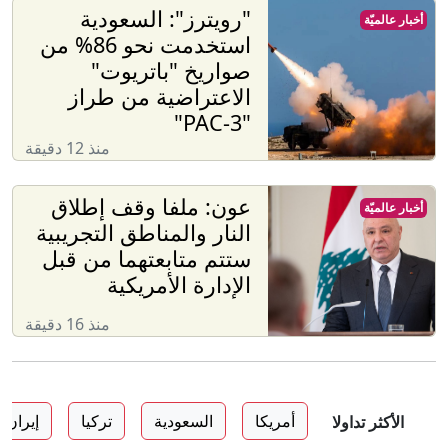
"رويترز": السعودية
أخبار عالميّة
استخدمت نحو 86% من
صواريخ "باتريوت"
الاعتراضية من طراز
"PAC-3"
منذ 12 دقيقة
عون: ملفا وقف إطلاق
أخبار عالميّة
النار والمناطق التجريبية
ستتم متابعتهما من قبل
الإدارة الأمريكية
منذ 16 دقيقة
أمريكا
السعودية
تركيا
إيران
الأكثر تداولا