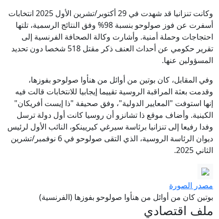
وكانت تنزانيا قد شهدت في 29 أكتوبر/تشرين الأول 2025 انتخابات
أسفرت عن فوز صولوحو بنسبة 98% وفق النتائج الرسمية، تلتها
احتجاجات وحملة أمنية. وأشارت وكالة الصحافة الفرنسية إلى
تقرير حكومي عن أحداث العنف ذكر مقتل 518 شخصا دون تحديد
المسؤولين عنها.
وفي المقابل، كان بوتين من أوائل من هنأوا صولوحو بفوزها،
وقدمت بعثة المراقبة الروسية تقييما إيجابيا للانتخابات قالت فيه
إنها استوفت "المعايير الدولية"، وفق صحيفة "ذا إيست أفريكان"
الكينية. وأضاف موقع ذا تشانزو أن روسيا كانت أول دولة ترسل
وفدا رفيعا إلى تنزانيا برئاسة سيرغي كيريينكو، النائب الأول لرئيس
ديوان الرئاسة الروسية، الذي التقى صولوحو في 6 نوفمبر/تشرين
الثاني 2025.
مصدر الصورة
بوتين كان من أوائل من هنأوا صولوحو بفوزها (الفرنسية)
ملف اقتصادي