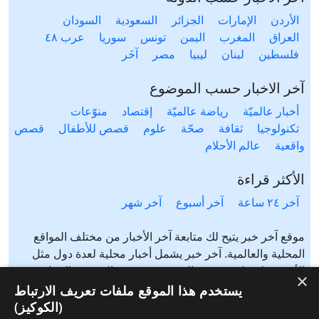
الأردن
الإمارات
الجزائر
السعودية
السودان
العراق
المغرب
اليمن
تونس
سوريا
عرب ٤٨
فلسطين
لبنان
ليبيا
مصر
آخَر
آخر الاخبار حسب الموضوع
أخبار عالميّة
رياضة عالميّة
إقتصاد
منوّعات
تكنولوجيا
ثقافة
صحّة
علوم
قصص للأطفال
قصص
واقعية
عالم الأحلام
الأكثر قراءة
آخر ٢٤ ساعة
آخر أسبوع
آخر شهر
موقع آخر خبر يتيح لك متابعة آخر الأخبار من مختلف المواقع
المحلية والعالمية. آخر خبر يشمل أخبار محلية لعدة دول مثل
الأردن، فلسطين، مصر، السعودية، تونس، المغرب، الجزائر،
×
عرب ٤٨، لبنان، العراق، اليمن وغيرها آخر خبر يتيح متابعة أخبار
يستخدم هذا الموقع ملفات تعريف الارتباط
من شتى المواضيع مثل: أخبار محلية، أخبار عالمية، رياضة،
(الكوكيز)