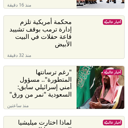
منذ 16 دقيقة
محكمة أمريكية تلزم
أخبار عالميّة
إدارة ترمب بوقف تشييد
قاعة حفلات في البيت
الأبيض
منذ 32 دقيقة
"رغم ترسانتها
أخبار عالميّة
المتطورة".. مسؤول
أمني إسرائيلي سابق:
السعودية "نمر من ورق"
منذ ساعتين
لماذا اختارت ميليشيا
أخبار عالميّة