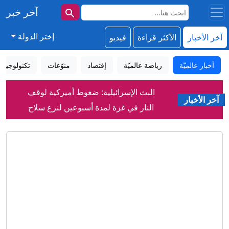
آخر خبر
إختر الدولة
آخر الأخبار
الأكثر قراءة
فيديو
أخبار عالميّة
رياضة عالميّة
إقتصاد
منوّعات
تكنولوجيا
البث الإسرائيلية: ضغوط أميركية لوقف
آخر الأخبار
النار في غزة لمدة أسبوعين لنزع سلاح
حماس
رويترز: اتفاق لبناني إسرائيلي على دول
بوسعها إرسال قوات للتحقق من نزع سلاح
حزب الله
إيران تعلق على اتفاق الدفاع بين السعودية
وتركيا وباكستان
السعودية توضح أهداف اتفاقية الدفاع
المشترك مع تركيا وباكستان
مدريد في ورطة .. أطفال مهاجرون يبيتون