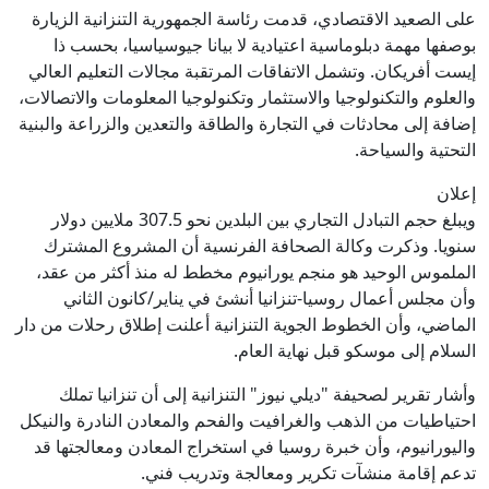
على الصعيد الاقتصادي، قدمت رئاسة الجمهورية التنزانية الزيارة
بوصفها مهمة دبلوماسية اعتيادية لا بيانا جيوسياسيا، بحسب ذا
إيست أفريكان. وتشمل الاتفاقات المرتقبة مجالات التعليم العالي
والعلوم والتكنولوجيا والاستثمار وتكنولوجيا المعلومات والاتصالات،
إضافة إلى محادثات في التجارة والطاقة والتعدين والزراعة والبنية
التحتية والسياحة.
إعلان
ويبلغ حجم التبادل التجاري بين البلدين نحو 307.5 ملايين دولار
سنويا. وذكرت وكالة الصحافة الفرنسية أن المشروع المشترك
الملموس الوحيد هو منجم يورانيوم مخطط له منذ أكثر من عقد،
وأن مجلس أعمال روسيا-تنزانيا أنشئ في يناير/كانون الثاني
الماضي، وأن الخطوط الجوية التنزانية أعلنت إطلاق رحلات من دار
السلام إلى موسكو قبل نهاية العام.
وأشار تقرير لصحيفة "ديلي نيوز" التنزانية إلى أن تنزانيا تملك
احتياطيات من الذهب والغرافيت والفحم والمعادن النادرة والنيكل
واليورانيوم، وأن خبرة روسيا في استخراج المعادن ومعالجتها قد
تدعم إقامة منشآت تكرير ومعالجة وتدريب فني.