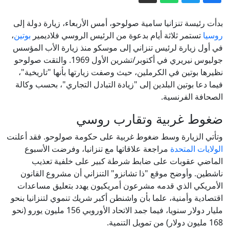
إيكونوميست: آن الأوان لوضع حد للصراع
في السودان
بدأت رئيسة تنزانيا سامية صولوحو، أمس الأربعاء، زيارة دولة إلى
السفارة الروسية لدى برلين: السياسيون
روسيا
تستمر ثلاثة أيام بدعوة من الرئيس الروسي فلاديمير
بوتين
،
في أول زيارة لرئيس تنزاني إلى موسكو منذ زيارة الأب المؤسس
المحرضون على الحرب هم الخطر الحقيقي
جوليوس نيريري في أكتوبر/تشرين الأول 1969. والتقت صولوحو
على ألمانيا وليس روسيا
لماذا اختارت ميليشيا الحوثي هذا التوقيت
نظيرها بوتين في الكرملين، حيث وصفت زيارتها بأنها "تاريخية"،
للتصعيد؟
فيما دعا بوتين البلدين إلى "زيادة التبادل التجاري"، بحسب وكالة
"رغم ترسانتها المتطورة".. مسؤول أمني
الصحافة الفرنسية.
إسرائيلي سابق: السعودية "نمر من ورق"
ضغوط غربية وتقارب روسي
اتفاقية الدفاع المشترك بين السعودية
وتأتي الزيارة وسط ضغوط غربية على حكومة صولوحو. فقد أعلنت
وباكستان وتركيا.. ما الذي نعرفه حتى الآن؟
الولايات المتحدة
مراجعة علاقاتها مع تنزانيا، وفرضت الأسبوع
إيران.. ترمب يؤكد السيطرة على هرمز
الماضي عقوبات على ضابط شرطة كبير على خلفية تعذيب
وطهران تتحدث عن اتفاق وشيك مع
ناشطين. وأوضح موقع "ذا تشانزو" التنزاني أن مشروع القانون
الأمريكي الذي قدمه مشرعون أمريكيون يهدد بتعليق مساعدات
مسقط
اقتصادية وأمنية، علما بأن واشنطن أكبر شريك تنموي لتنزانيا بنحو
مليار دولار سنويا، فيما جمد الاتحاد الأوروبي 156 مليون يورو (نحو
168 مليون دولار) من تمويل التنمية.