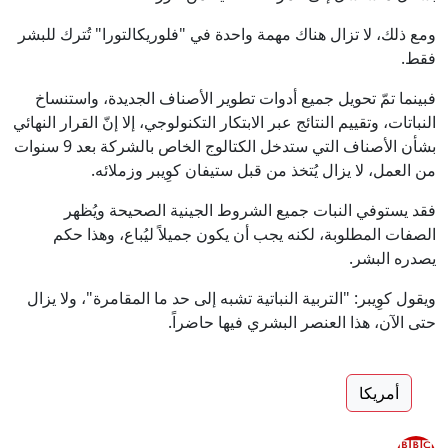
ومع ذلك، لا تزال هناك مهمة واحدة في "فلوريكالتورا" تُترك للبشر
فقط.
فبينما تمّ تحويل جميع أدوات تطوير الأصناف الجديدة، واستنساخ
النباتات، وتقييم النتائج عبر الابتكار التكنولوجي، إلا إنّ القرار النهائي
بشأن الأصناف التي ستدخل الكتالوج الخاص بالشركة بعد 9 سنوات
من العمل، لا يزال يُتخذ من قبل ستيفان كوِيبر وزملائه.
فقد يستوفي النبات جميع الشروط الجينية الصحيحة ويُظهر
الصفات المطلوبة، لكنه يجب أن يكون جميلاً ليُباع، وهذا حكم
يصدره البشر.
ويقول كوِيبر: "التربية النباتية تشبه إلى حد ما المقامرة"، ولا يزال
حتى الآن، هذا العنصر البشري فيها حاضراً.
أمريكا