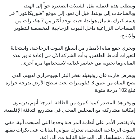
وتتطلب هذه العملية نقل الشتلات الصغيرة جواً إلى الهند،
وبالشاحنات إلى بولندا، قبل أن تعود إلى موقع "فلوريكالتورا" في
هيمسكيرك بشمال هولندا، حيث توجد أكثر من 7 هكتارات من
المساحات الزراعية داخل البيوت الزجاجية المخصصة للتطوير
والإنتاج.
ويجري جمع مياه الأمطار من أسطح البيوت الزجاجية، واستجابةً
لتغيرات أنماط الطقس، بدأت الشركة الآن في إعادة تدوير هذه
المياه وما تحتويه من عناصر غذائية لاستخدامها مرة أخرى.
ويعرض فارت فان زونيفيلد بفخر البئر الجيوحراري لديهم، الذي
يضخ المياه من عمق 3 كيلومترات تحت سطح الأرض بدرجة حرارة
تبلغ 102 درجة مئوية.
ويوفر هذا المصدر كمية كبيرة من الطاقة، لدرجة أنهم يدرسون
إمكانية مشاركته مع المجلس المحلي في مشاريع التدفئة الإقليمية.
ولا يقتصر الأمر على أنظمة المراقبة وحدها التي أصبحت آلية، ففي
البيوت الزجاجية الضخمة، تتحرك صواني النباتات على بكرات تنقلها
بشكل متسلسل إلى المرحلة التالية من الزراعة.