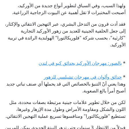
ولهذا السبب، وفي السباق لتطوير أنواع جديدة من الأوركيد،
أصبحت المختبرات لا تقل أهمية عن البيوت الزجاجية الزراعية.
فقد أدت قرون من التدخل البشري، عبر التهجين الانتقائي والإكثار،
إلى جعل الخلفية الجينية للعديد من زهور الأوركيد التجارية
"كارثية"، بحسب شركة "فلوريكالتورا" الهولندية الرائدة في تربية
الأوركيد.
*
بالصور: مهرجان الأوركيد بحدائق كيو في لندن
*
حدائق وألوان في مهرجان تشيلسي للزهور
وهذا يعني أنّ التنبؤ بالخصائص التي قد يحملها أي صنف نباتي جديد
أصبح أمراً بالغ الصعوبة.
لكن من خلال تطوير علامات جينية مرتبطة بصفات محددة، مثل
اللون والشكل ومقاومة الأمراض وطول مدة الإزهار وغيرها،
تستطيع "فلوريكالتورا" ومنافسوها تسريع عملية التهجين الانتقائي.
فبدلاً من الانتظار 3 سنوات حتى تزهر النبتة الجديدة، يمكن للمربين