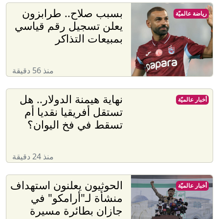
بسبب صلاح.. طرابزون
رياضة عالميّة
يعلن تسجيل رقم قياسي
بمبيعات التذاكر
منذ 56 دقيقة
نهاية هيمنة الدولار.. هل
أخبار عالميّة
تستقل أفريقيا نقديا أم
تسقط في فخ اليوان؟
منذ 24 دقيقة
الحوثيون يعلنون استهداف
أخبار عالميّة
منشأة لـ"أرامكو" في
جازان بطائرة مسيرة