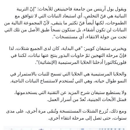
ويقول بول آرينس من جامعة فاخينينغن للأبحاث: "إنّ التربية
النباتية هي فنّ التخلص، أي استبعاد النباتات التي لا تتوافق مع
الطموحات، لكنها أيضاً فنّ تكثير ما يتبقى، لأنّ المجموعة التالية من
النباتات لن تكون أشقاء، بل ستكون نسخاً طبق الأصل من تلك التي
نجت من جولة الانتقاء، أي مستنسخات".
ويخبرني ستيفان كويبر: "في البداية، كان لدى الجميع شتلات، لذا
فإنّ مرحلة التهجين ثمّ حاويات البذور ينتج عنها نباتات، لكننا في
فلوريكالتورا أدخلنا الخلايا المرستيمية (الإنشائية)".
والخلايا المرستيمية هي الخلايا التي تسمح للنبات بالاستمرار في
النمو طوال حياته، وهي التي تُستخدم لاستنساخ النباتات الناجية.
ولا يستطيع ستيفان شرح المزيد عن التقنية التي يستخدمونها،
فمثل الأبحاث الجينية، تُعدّ من أسرار العمل.
ومع ذلك، تُزرع الشتلات المستنسخة وتُنمّى مرة أخرى، على مدى
سنوات، حتى تصل إلى مرحلة انتقاء أخرى.