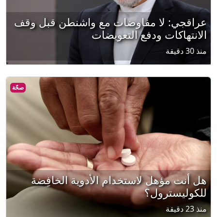
عراقجي: لا مفاوضات مع واشنطن قبل وقف
الانتهاكات ودفع التعويضات
منذ 30 دقيقة
صحّة
هل أنت مؤهل لاستخدام الأدوية الخافِضة
للكوليسترول؟
منذ 23 دقيقة