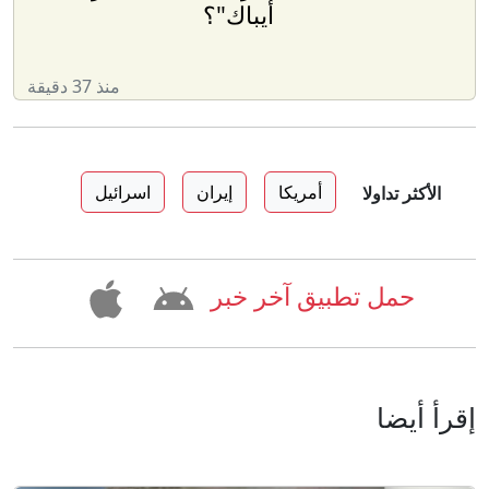
أيباك"؟
منذ 37 دقيقة
أمريكا
إيران
اسرائيل
الأكثر تداولا
حمل تطبيق آخر خبر
إقرأ أيضا