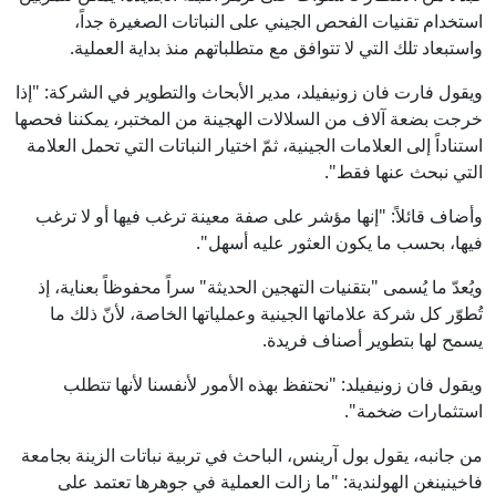
استخدام تقنيات الفحص الجيني على النباتات الصغيرة جداً،
واستبعاد تلك التي لا تتوافق مع متطلباتهم منذ بداية العملية.
ويقول فارت فان زونيفيلد، مدير الأبحاث والتطوير في الشركة: "إذا
خرجت بضعة آلاف من السلالات الهجينة من المختبر، يمكننا فحصها
استناداً إلى العلامات الجينية، ثمّ اختيار النباتات التي تحمل العلامة
التي نبحث عنها فقط".
وأضاف قائلاً: "إنها مؤشر على صفة معينة ترغب فيها أو لا ترغب
فيها، بحسب ما يكون العثور عليه أسهل".
ويُعدّ ما يُسمى "بتقنيات التهجين الحديثة" سراً محفوظاً بعناية، إذ
تُطوّر كل شركة علاماتها الجينية وعملياتها الخاصة، لأنّ ذلك ما
يسمح لها بتطوير أصناف فريدة.
ويقول فان زونيفيلد: "نحتفظ بهذه الأمور لأنفسنا لأنها تتطلب
استثمارات ضخمة".
من جانبه، يقول بول آرينس، الباحث في تربية نباتات الزينة بجامعة
فاخينينغن الهولندية: "ما زالت العملية في جوهرها تعتمد على