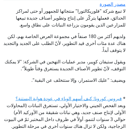
مصدر الصورة
لا تبيع شركة "فلوريكالتورا" منتجاتها للجمهور أو حتى لمراكز
الحدائق، فعملها يتركّز على إنتاج وتطوير أصناف جديدة تبيعها
للمزارعين الذين يقومون بزراعة النباتات على نطاق واسع.
ولديهم أكثر من 180 صنفاً في مجموعة العرض الخاصة بهم، لكن
هناك عدة مئات أخرى قيد التطوير، لأنّ الطلب على الجديد والتجديد
لا يتوقف أبداً.
ويقول ستيفان كوِيبر، مدير عمليات التهجين في الشركة: "لا يمكنك
التوقف، لأنّ تطوير الأصناف الجديدة يستغرق وقتاً طويلاً".
ويضيف: "عليك الاستمرار، وإلا ستتخلف عن البقية".
*
فيروس كورونا: كيف أسهم الوباء في عودة هواية البستنة؟
وبعد الفحص الجيني والاختيار الأولي، تستغرق النباتات (المحاولات
الأولى لإنتاج صنف جديد، وهي نباتات شقيقة من الأوركيد الأم)
حوالي 3 سنوات لتنمو، أولاً في ظروف داخل المختبر ثمّ في البيوت
الزجاجية، ولكن لا تزال هناك سنوات أخرى في مرحلة التطوير.