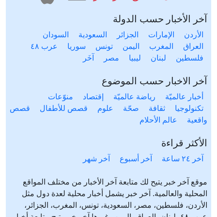
آخر الأخبار حسب الدولة
الأردن
الإمارات
الجزائر
السعودية
السودان
العراق
المغرب
اليمن
تونس
سوريا
عرب ٤٨
فلسطين
لبنان
ليبيا
مصر
آخَر
آخر الاخبار حسب الموضوع
أخبار عالميّة
رياضة عالميّة
إقتصاد
منوّعات
تكنولوجيا
ثقافة
صحّة
علوم
قصص للأطفال
قصص
واقعية
عالم الأحلام
الأكثر قراءة
آخر ٢٤ ساعة
آخر أسبوع
آخر شهر
موقع آخر خبر يتيح لك متابعة آخر الأخبار من مختلف المواقع
المحلية والعالمية. آخر خبر يشمل أخبار محلية لعدة دول مثل
الأردن، فلسطين، مصر، السعودية، تونس، المغرب، الجزائر،
عرب ٤٨، لبنان، العراق، اليمن وغيرها آخر خبر يتيح متابعة أخبار