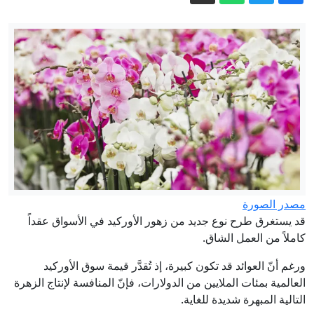
حسام لوقا: وقائع مطاردة "عنكبوت" نظام
الأسد عبر تحقيق لبي بي سي
حرب إيران تستنزف ترسانة واشنطن:
البنتاغون يمهل شركات السلاح 21 يوما
لتسريع الإنتاج
فجر الأحد.. السعودية تعلن إخماد حريق
اندلع بمنشأة لأرامكو في جيزان
"تصلنا فتيات مغتصبات": شهادة طبيبة
تكشف الرعب الذي تعيشه مهاجرات
قاصرات في سبتة
إيران مباشر.. عراقجي يتحدث عن تبادل
رسائل مع واشنطن ويؤكد على شروط
مصدر الصورة
طهران لفتح هرمز
قد يستغرق طرح نوع جديد من زهور الأوركيد في الأسواق عقداً
كاملاً من العمل الشاق.
ورغم أنّ العوائد قد تكون كبيرة، إذ تُقدَّر قيمة سوق الأوركيد
العالمية بمئات الملايين من الدولارات، فإنّ المنافسة لإنتاج الزهرة
التالية المبهرة شديدة للغاية.