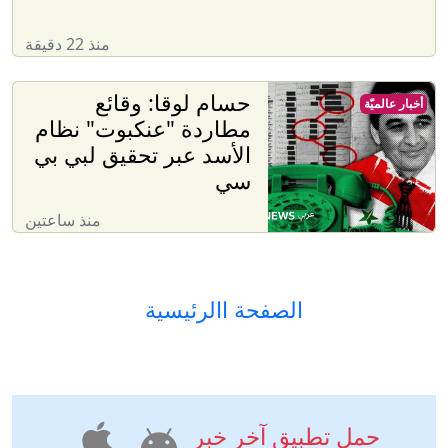
منذ 22 دقيقة
حسام لوقا: وقائع
أخبار عالميّة
مطاردة "عنكبوت" نظام
الأسد عبر تحقيق لبي بي
سي
منذ ساعتين
الصفحة االرئيسية
حمل تطبيق آخر خبر