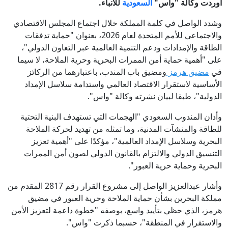
أوردت وكالة "واس"
السعودية
للأنباء.
وشدد الواصل في كلمة المملكة خلال اجتماع المجلس الاقتصادي
والاجتماعي للأمم المتحدة لعام 2026، بعنوان "حماية تدفقات
الطاقة والإمدادات ودعم التنمية العالمية عبر التعاون الدولي"،
على "أهمية حماية أمن الممرات البحرية وحرية الملاحة، لا سيما
في
مضيق هرمز
ومضيق باب المندب، باعتبارهما من الركائز
الأساسية لاستقرار الاقتصاد العالمي واستدامة سلاسل الإمداد
الدولية"، طبقا لبيان نشرته وكالة "واس".
وأدان المندوب السعودي "الهجمات التي تستهدف البنية التحتية
للطاقة والمنشآت المدنية، وما تمثله من تهديد لحركة الملاحة
البحرية وسلاسل الإمداد العالمية"، مؤكدًا على "أهمية تعزيز
التنسيق الدولي والالتزام بالقانون الدولي لصون أمن الممرات
البحرية وحماية حرية العبور".
وأشار عبدالعزيز الواصل إلى مشروع القرار رقم 2817 المقدم من
مملكة البحرين بشأن حماية الملاحة وحرية العبور في مضيق
هرمز، الذي حظي بتأييد واسع، بوصفه "خطوة داعمة لتعزيز الأمن
والاستقرار في المنطقة"، حسبما ذكرت "واس".