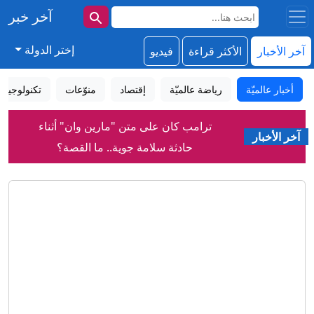
آخر خبر
إختر الدولة
آخر الأخبار
الأكثر قراءة
فيديو
أخبار عالميّة
رياضة عالميّة
إقتصاد
منوّعات
تكنولوجيا
ترامب كان على متن "مارين وان" أثناء
آخر الأخبار
حادثة سلامة جوية.. ما القصة؟
رغم تقدم المفاوضات مع عُمان.. إيران
تحدد 3 شروط لإعادة فتح هرمز
الشيباني يؤكد من أنقرة العمل على إنهاء
السلاح خارج سلطة الدولة
حرب مفتوحة في كرة القدم العالمية بعد
دعم فيفا لإنفانتينو؟
اضطرابات جوية تتسبّب بهبوط مفاجئ