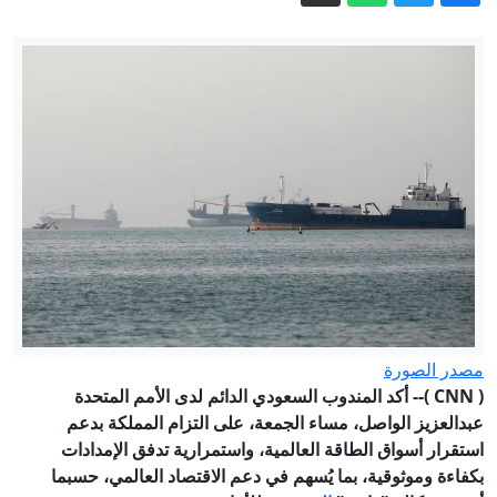
رباعي النكد على ترمب.. تيار يعيد تشكيل
الحزب الديمقراطي
سفير ورحلات مباشرة.. هل تنجح سوريا
وروسيا في تجاوز جراح الماضي؟
تصعيد ميداني يوازي مفاوضات روما:
غارات إسرائيلية على جنوب لبنان ومقتل
جنديين إسرائيليين
الدفاع الروسية: استهداف مرافق مرتبطة
بالجيش الأوكراني وإسقاط 1,1 ألف مسيرة
معادية خلال يوم
شريف يترأس وفدا باكستانيا إلى السعودية
في زيارة "تتجاوز أزمات" المنطقة
إيران.. غارات إسرائيلية جنوبي لبنان وترقب
مصدر الصورة
لاتفاق بشأن هرمز
(
CNN
)-- أكد المندوب السعودي الدائم لدى الأمم المتحدة
عبدالعزيز الواصل، مساء الجمعة، على التزام المملكة بدعم
استقرار أسواق الطاقة العالمية، واستمرارية تدفق الإمدادات
بكفاءة وموثوقية، بما يُسهم في دعم الاقتصاد العالمي، حسبما