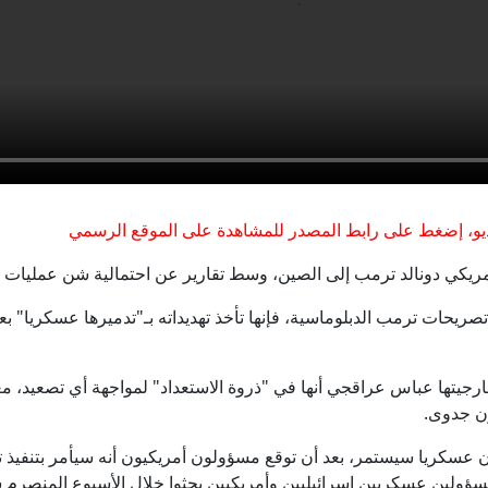
سيا تدفع بـ25 سيارة إطفاء للسيطرة على حريق ضخم شب في جاكرتا (فيديو)
ترامب يهاجم قرار وقف قاعة البيت الأبيض: "عار وطني"
البنتاغون يعفي قائد الفيلق الخامس المسؤول عن تنسيق الدعم لأوكرا
يدين الهجمات الصاروخية الحوثية على السعودية ويستنكر الرحلات الجو
و، إضغط على رابط المصدر للمشاهدة على الموقع الرسمي
جلس الدفاع اليمني يعلن الانعقاد الدائم ويقر تدابير لرفع الجاهزية والر
لأمريكي دونالد ترمب إلى الصين، وسط تقارير عن احتمالية شن عمليات
ريحات ترمب الدبلوماسية، فإنها تأخذ تهديداته بـ"تدميرها عسكريا" بع
إيران.. واشنطن تبحث عن مخرج من الحرب وبزشكيان ينفي وجود خلا
ارجيتها عباس عراقجي أنها في "ذروة الاستعداد" لمواجهة أي تصعيد، م
ون جدوى.
ن عسكريا سيستمر، بعد أن توقع مسؤولون أمريكيون أنه سيأمر بتنف
سؤولين عسكريين إسرائيليين وأمريكيين بحثوا خلال الأسبوع المنصرم س