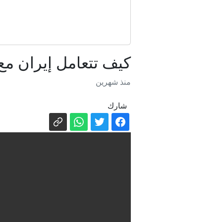
إسب
كيف تتعامل إيران م
لمواجه
منذ شهرين
شارك
شركة أ