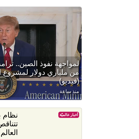
لمواجهة نفوذ الصين.. ترا
من ملياري دولار لمشروع ال
(فيديو)
منذ ساعة
نظام ب
أخبار عالميّة
تتناقص
العالم