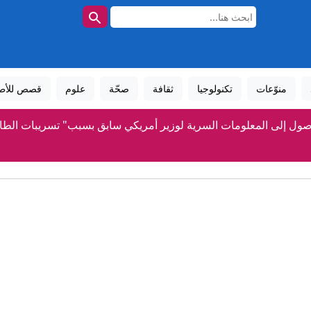
منوّعات
تكنولوجيا
ثقافة
صحّة
علوم
قصص للأط
وصول إلى المعلومات السرية لوزير أمريكي سابق بسبب" تسريبات الطا
مجلس الأمن يدين انتهاكات الطيران في اليمن وهجمات الحوث
انتشار بلا عودة.. عائلات بحارة "لينكولن" تنتفض في وجه البنت
الأمريكي يبحثون عن مخرج من حرب إيران مع محدودية الخيارات".. مصادر تكشف
تجاوز هذه التحديات سيجعل ردع “اتفاق مكة” واقعا