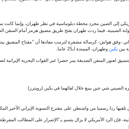
ريكي إلى الصين مجرد محطة دبلوماسية في نظر طهران، وإنما كانت ساحة
بة الصينية، فيما ردت طهران بفتح طريق مضيق هرمز أمام السفن الص
يراني -وفق هواش- كرسالة مشفرة لترمب مفادها أن "مفتاح المضيق بيد
ة بين
بكين
وطهران، الممتدة لـ25 عاما.
سيق لعبور السفن الصديقة يمر حصرا عبر القوات البحرية الإيرانية لضم
ه الصيني شي جين بينغ خلال لقائهما في بكين (رويترز)
 ردا رسميا من واشنطن على مقترح التسوية الإيراني الأخير المكون من 4
نية، فإن الرد الأمريكي لا يزال يتسم بـ"الإصرار على المطالب المفرطة