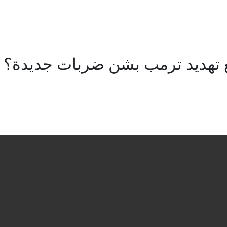
انيا تفرض إجراءات تفتيش على القادمين من إيطاليا وسط تصاعد الخل
دوي انفجارات في كييف بعد تحذير من هجوم باليستي
ع تهديد ترمب بشن ضربات جديدة؟
ة نفوذ الصين.. ترامب يعلن تخصيص أكثر من ملياري دولار لمشروع المعا
لماذا اختارت مليشيا الحوثي هذا التوقيت للتصعيد؟
بأغلبية ساحقة.. الكونغرس يقر عقوبات مشددة على روسي
نظام باتريوت.. لماذا تتناقص إمداداته في العالم؟
رجنتينية تتهم واشنطن بممارسة ضغوط "غير لائقة" لإلغاء مشروع مع 