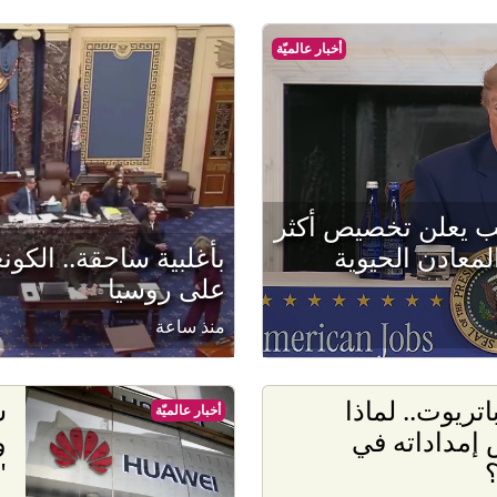
أخبار عالميّة
مب يعلن تخصيص أكثر
معادن الحيوية
بأغلبية ساحقة.. الك
على روسيا
منذ ساعة
اتريوت.. لماذا
ش
أخبار عالميّة
 إمداداته في
و
؟
"