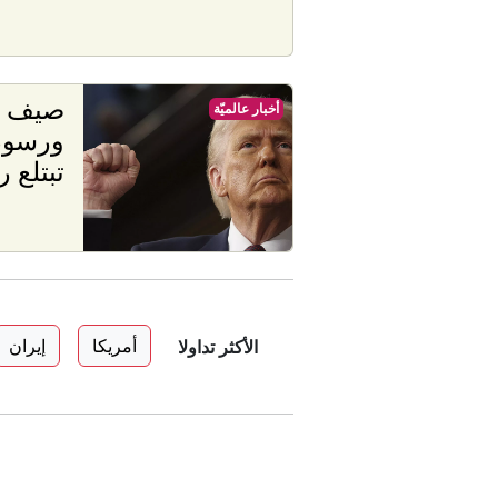
صيف ا
أخبار عالميّة
ورسوم 
تبتلع ر
أمريكا
إيران
الأكثر تداولا