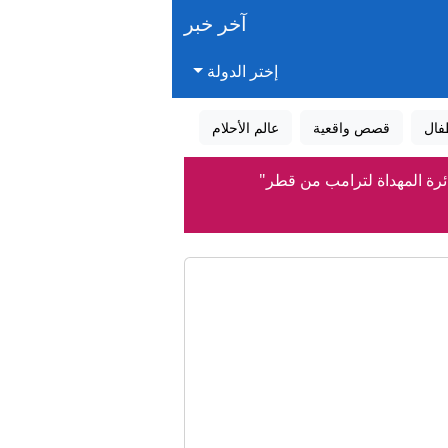
آخر خبر
إختر الدولة
فال
قصص واقعية
عالم الأحلام
ئرة المهداة لترامب من قطر"
يين
اغون
 لـCNN الكواليس