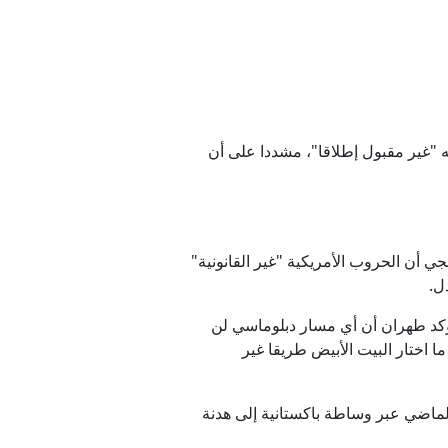
ه "غير مقبول إطلاقا"، مشددا على أن
ي أن الحروب الأمريكية "غير القانونية"
ل.
 تؤكد طهران أن أي مسار دبلوماسي لن
ا اختار البيت الأبيض طريقا غير
لى إيران نحو 40 يوما، ثم توصلت واشنطن وطهران في 7 أبريل/نيسان الماضي عبر وساطة باكستانية إلى هدنة