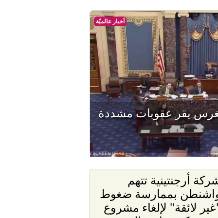
أخبار عالميّة
ونغرس يقر عقوبات مشددة
ركة أرجنتينية تتهم
اشنطن بممارسة ضغوط
غير لائقة" لإلغاء مشروع