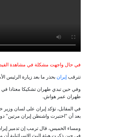
سلطات إندوني
مجلس الأمن 
في حال واجهت مشكلة في مشاهدة الفيدي
م
تترقب
إيران
بحذر ما بعد زيارة الرئيس ا
وفي حين تبدي طهران تشكيكا معتادا في تص
طهران عمر هواش.
في المقابل، تؤكد إيران على لسان وزير خ
بعد أن "اختبرت واشنطن إيران مرتين" د
ومساء الخميس، قال ترمب إن تدمير إيرا
في حين ذكرت هيئة البث الإسرائيلية أن م