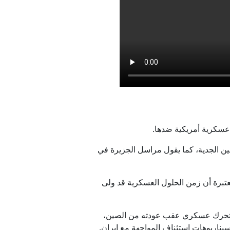
نيا من منصبه
ية غير المصرح بها لليمن
د على الحوثيين
 عسكرية أمريكية ضدها.
ين الجدية، كما يقول مراسل الجزيرة في
فات داخلية
عتبرة أن زمن الحلول العسكرية قد ولى
يذ تحرك عسكري عقب عودته من الصين،
يناريوهات استئناف المواجهة مع إيران.