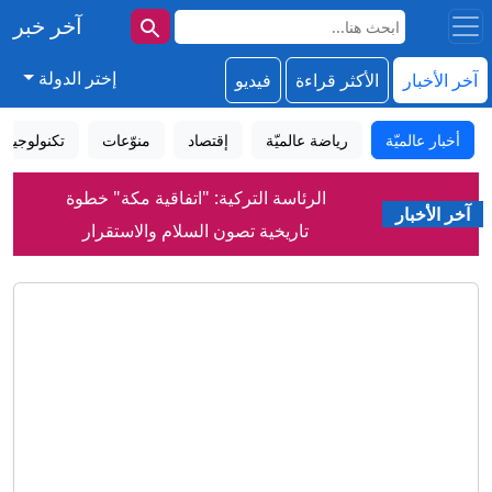
آخر خبر
إختر الدولة
آخر الأخبار
الأكثر قراءة
فيديو
الرئاسة التركية: "اتفاقية مكة" خطوة
أخبار عالميّة
رياضة عالميّة
إقتصاد
منوّعات
تكنولوجيا
تاريخية تصون السلام والاستقرار
إيران تعلق على اتفاق الدفاع بين السعودية
آخر الأخبار
وتركيا وباكستان
رواج إعلان الأمير علي عدم تغير الموقف
من إنفانتينو رغم وصول المستحقات
من بينها الحمص.. ما أبرز مصادر فيتامين
"ب-6" الطبيعية؟
اتفاق دفاع مشترك بين السعودية وتركيا
وباكستان.. "تحالف سني"؟
تحليل: أهداف اتفاقية مكة للدفاع المشترك