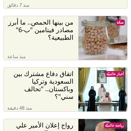
منذ 7 دقائق
من بينها الحمص.. ما أبرز
صحّة
مصادر فيتامين "ب-6"
الطبيعية؟
منذ ساعة
اتفاق دفاع مشترك بين
أخبار عالميّة
السعودية وتركيا
وباكستان.. "تحالف
سني"؟
منذ 48 دقيقة
رواج إعلان الأمير علي
رياضة عالميّة