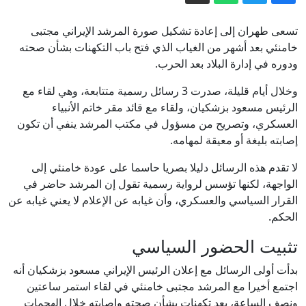
قتلى مدنيون وعسكريون في هجوم
للحوثيين على مأرب
تسعى طهران إلى إعادة تشكيل صورة المرشد الإيراني مجتبى
"سياحة القنص" في سراييفو: تحقيقات
خامنئي بعد أشهر من الغياب الذي فتح باب التكهنات بشأن صحته
ودوره في إدارة البلاد بعد الحرب.
أوروبية تبحث عن أدلة بعد ثلاثة عقود
توقيع اتفاقية دفاع مشترك بين السعودية
وخلال أيام قليلة، صدرت 3 رسائل رسمية متتابعة، وهي لقاء مع
الرئيس مسعود بزشكيان، ولقاء مع قائد مقر خاتم الأنبياء
وباكستان وتركيا
العسكري، وتصريح من مسؤول في مكتب المرشد ينفي أن تكون
مسؤول سابق في الموساد: لا توقفوا
إصابته بليغة أو معيقة لمهامه.
الضربات في لبنان.. وترامب يكرر أخطاء
لا تقدم هذه الرسائل دليلا بصريا حاسما على عودة خامنئي إلى
أفغانستان
إيران.. ترمب يؤكد السيطرة على هرمز
الواجهة، لكنها تؤسس لرواية رسمية تقول إن المرشد حاضر في
وطهران تتحدث عن اتفاق وشيك مع
القرار السياسي والعسكري، وأن غيابه عن الإعلام لا يعني غيابه عن
مسقط
الحكم.
تثبيت الحضور السياسي
بدأت أولى الرسائل مع إعلان الرئيس الإيراني مسعود بزشكيان أنه
اجتمع أخيرا مع المرشد مجتبى خامنئي في لقاء استمر ساعتين
ونصف الساعة، بعد تكهنات بشأن صحته وإصابته خلال الهجمات