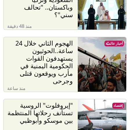
وباكستان.. "تحالف
سني"؟
منذ 48 دقيقة
الهجوم الثاني خلال 24
أخبار عالميّة
ساعة..الحوثيون
يستهدفون القوات
الحكومية اليمنية في
مأرب ويوقعون قتلى
وجرحى
منذ ساعة
"إيروفلوت" الروسية
إقتصاد
تستأنف رحلاتها المنتظمة
بين موسكو وأبوظبي