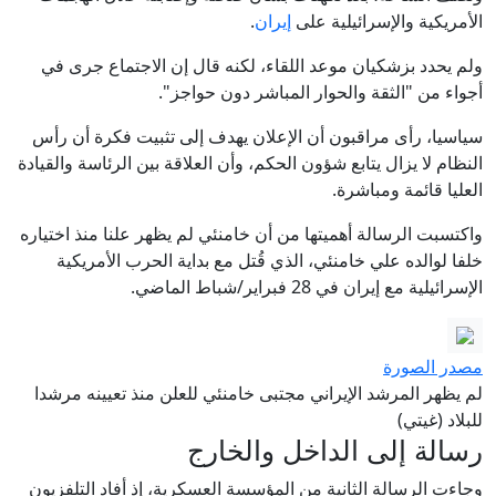
الأمريكية والإسرائيلية على
إيران
.
ولم يحدد بزشكيان موعد اللقاء، لكنه قال إن الاجتماع جرى في
أجواء من "الثقة والحوار المباشر دون حواجز".
سياسيا، رأى مراقبون أن الإعلان يهدف إلى تثبيت فكرة أن رأس
النظام لا يزال يتابع شؤون الحكم، وأن العلاقة بين الرئاسة والقيادة
العليا قائمة ومباشرة.
واكتسبت الرسالة أهميتها من أن خامنئي لم يظهر علنا منذ اختياره
خلفا لوالده علي خامنئي، الذي قُتل مع بداية الحرب الأمريكية
الإسرائيلية مع إيران في 28 فبراير/شباط الماضي.
مصدر الصورة
لم يظهر المرشد الإيراني مجتبى خامنئي للعلن منذ تعيينه مرشدا
للبلاد (غيتي)
رسالة إلى الداخل والخارج
وجاءت الرسالة الثانية من المؤسسة العسكرية، إذ أفاد التلفزيون