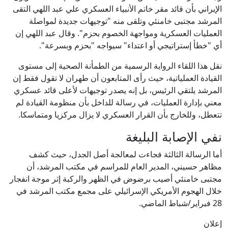
الإيراني بأن قائد مقر خاتم الأنبياء العسكري علي عبد اللهي التقى
المرشد مجتبى خامنئي وتلقى منه "توجيهات جديدة لمواصلة
العمليات العسكرية ومواجهة الخصوم بحزم". وقال عبد اللهي إن
أي "خطأ إستراتيجي أو اعتداء" سيواجه "بحزم وبسرعة".
نقل هذا اللقاء الرواية الرسمية من الطمأنة الصحية إلى مستوى
القيادة العملياتية، حيث رأى المتابعون أن طهران لا تقول فقط إن
المرشد يلتقي الرئيس، بل إنه يصدر توجيهات لأعلى قائد عسكري
معني بإدارة العمليات، في رسالة للداخل بأن منظومة القيادة لم
تتعطل، وللخارج بأن القرار العسكري لا يزال مركزيا ومتماسكا.
نفي الإصابة البليغة
أما الرسالة الثالثة فجاءت لمعالجة أصل الجدل، حيث كشف
مظاهر حسيني، المدير العام للمراسم في مكتب المرشد، أن
مجتبى خامنئي أصيب برضوض في الظهر والركبة إثر موجة انفجار
خلال الهجوم الأمريكي الإسرائيلي على مجمع مكتب المرشد في
28 فبراير/شباط الماضي.
إعلان