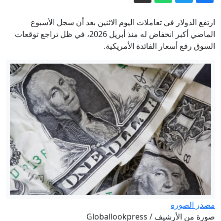
"أمك ثم أمك ثم أمك".. لماذا اختارت هوليود
حديثا نبويا عنوانا لفيلم أكشن؟
ارتفع الدولار في تعاملات اليوم الاثنين بعد أن سجل الأسبوع
اعتقال المئات على خلفية حرائق الغابات
الماضي أكبر انخفاض له منذ أبريل 2026، في ظل تراجع توقعات
السوق رفع أسعار الفائدة الأمريكية.
في فرنسا، لكن من المسؤول؟
مباشر - حرب إيران تستنزف مخزون
واشنطن من الأسلحة.. وبزشكيان يكشف
تفاصيل إحباط "خطة الغزو البري"
بعيدا عن الأنظار.. الاحتلال يوافق على البدء
بمشروع "إعمار رفح"
دراسة تكشف.. جزيئات البلاستيك قد تؤثر
في نمو الجنين أثناء الحمل
إيران مباشر.. اتفاق وشيك بين طهران
ومسقط والحرس الثوري يشترط لفتح
هرمز
مصدر الصورة
صورة من الأرشيف / Globallookpress