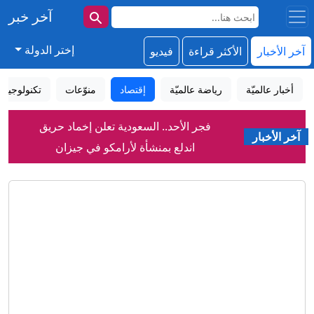
آخر خبر
إختر الدولة
آخر الأخبار
الأكثر قراءة
فيديو
أخبار عالميّة
رياضة عالميّة
إقتصاد
منوّعات
تكنولوجيا
فجر الأحد.. السعودية تعلن إخماد حريق
آخر الأخبار
اندلع بمنشأة لأرامكو في جيزان
بعد عشرة أعوام.. هل نجح قانون الاندماج
في ألمانيا؟
شاهد.. نائب ترشق رئيس وزراء كوسوفو
المؤقت بالبيض
"سيفير ويك إند".. آلاف الأشخاص يحيون
أحد أبرز تقاليد الصيف بسياتل
سرطان الرئة يقتل أكثر من 100 ألف