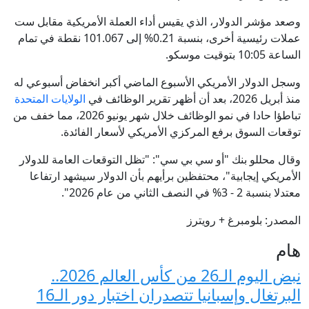
وصعد مؤشر الدولار، الذي يقيس أداء العملة الأمريكية مقابل ست
عملات رئيسية أخرى، بنسبة 0.21% إلى 101.067 نقطة في تمام
الساعة 10:05 بتوقيت موسكو.
وسجل الدولار الأمريكي الأسبوع الماضي ⁠أكبر انخفاض أسبوعي له
منذ أبريل 2026، بعد أن أظهر تقرير الوظائف في
الولايات المتحدة
تباطؤا حادا في نمو الوظائف ⁠خلال شهر يونيو 2026، مما خفف من
توقعات السوق برفع المركزي الأمريكي لأسعار الفائدة.
وقال محللو بنك "⁠أو سي بي سي": "تظل التوقعات العامة للدولار
الأمريكي إيجابية"، محتفظين برأيهم بأن الدولار سيشهد ارتفاعا
معتدلا بنسبة 2 - 3% في النصف الثاني من عام 2026".
المصدر: بلومبرغ + رويترز
هام
نبض اليوم الـ26 من كأس العالم 2026..
البرتغال وإسبانيا تتصدران اختبار دور الـ16