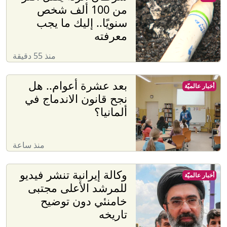
من 100 ألف شخص
سنويًا.. إليك ما يجب
معرفته
منذ 55 دقيقة
بعد عشرة أعوام.. هل
أخبار عالميّة
نجح قانون الاندماج في
ألمانيا؟
منذ ساعة
وكالة إيرانية تنشر فيديو
أخبار عالميّة
للمرشد الأعلى مجتبى
خامنئي دون توضيح
تاريخه