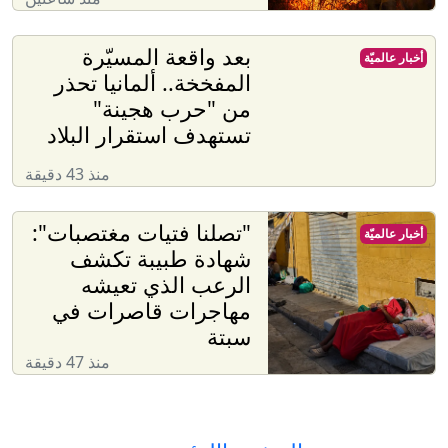
بعد واقعة المسيّرة
أخبار عالميّة
المفخخة.. ألمانيا تحذر
من "حرب هجينة"
تستهدف استقرار البلاد
منذ 43 دقيقة
"تصلنا فتيات مغتصبات":
أخبار عالميّة
شهادة طبيبة تكشف
الرعب الذي تعيشه
مهاجرات قاصرات في
سبتة
منذ 47 دقيقة