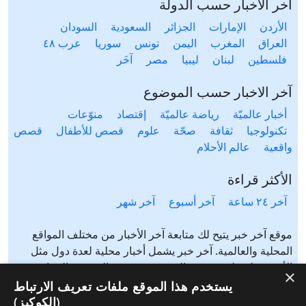
آخر الأخبار حسب الدولة
الأردن
الإمارات
الجزائر
السعودية
السودان
العراق
المغرب
اليمن
تونس
سوريا
عرب ٤٨
فلسطين
لبنان
ليبيا
مصر
آخَر
آخر الاخبار حسب الموضوع
أخبار عالميّة
رياضة عالميّة
إقتصاد
منوّعات
تكنولوجيا
ثقافة
صحّة
علوم
قصص للأطفال
قصص
واقعية
عالم الأحلام
الأكثر قراءة
آخر ٢٤ ساعة
آخر أسبوع
آخر شهر
موقع آخر خبر يتيح لك متابعة آخر الأخبار من مختلف المواقع
المحلية والعالمية. آخر خبر يشمل أخبار محلية لعدة دول مثل
الأردن، فلسطين، مصر، السعودية، تونس، المغرب، الجزائر،
×
عرب ٤٨، لبنان، العراق، اليمن وغيرها آخر خبر يتيح متابعة أخبار
يستخدم هذا الموقع ملفات تعريف الارتباط
من شتى المواضيع مثل: أخبار محلية، أخبار عالمية، رياضة،
(الكوكيز)