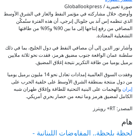
صورة تعبيرية / Globallookpress
وأوضح، خلال مشاركته في مؤتمر النفط والغاز في الشرق الأوسط
الذي تنظمه إس آند بي جلوبال إنرجي، أن هذه الفترة ستُمكّن
المصافي من رفع إنتاجها إلى ما بين 90% و95% من طاقتها
التشغيلية المعتادة.
وأشار نور الدين إلى أن مصافي النفط في دول الخليج، بما في ذلك
سلطنة عمان الواقعة جنوب مضيق هرمز، فقدت نحو ثلاثة ملايين
برميل يوميا من طاقة التكرير نتيجة إغلاق المضيق.
وفقدت السوق العالمية إمدادات تعادل ⁠نحو 14 مليون برميل يوميا
من دول منتجة بمنطقة الشرق الأوسط على خلفية الحرب ⁠على
إيران
والهجمات على البنية التحتية للطاقة وإغلاق طهران شبه
⁠الكامل لمضيق هرمز وما تبعه من حصار بحري أمريكي.
المصدر: RT+ رويترز
هام
لحظة بلحظة.. المفاوضات اللبنانية -