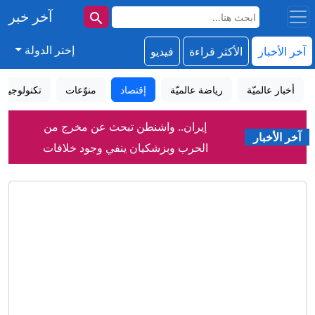
آخر خبر
إختر الدولة
آخر الأخبار
الأكثر قراءة
فيديو
أخبار عالميّة
رياضة عالميّة
إقتصاد
منوّعات
تكنولوجيا
إيران.. واشنطن تبحث عن مخرج من
آخر الأخبار
الحرب وبزشكيان ينفي وجود خلافات
داخلية
"كبار قادة الجيش الأمريكي يبحثون عن
مخرج من حرب إيران مع محدودية
الخيارات".. مصادر تكشف لـCNN
مجلس الأمن يدين انتهاكات الطيران في
الكواليس
اليمن وهجمات الحوثيين
قاليباف ينضم إلى فريق التفاوض الإيراني،
وواشنطن تتوقع "اتفاقاً قريباً" مع طهران
بشأن مضيق هرمز
انتشار بلا عودة.. عائلات بحارة "لينكولن"