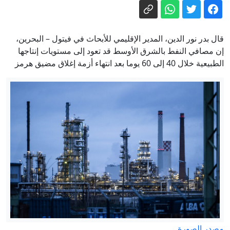
شركة هواوي الصينية
سلطات إندونيسيا تدفع بـ25 سيارة إطفاء
للسيطرة على حريق ضخم شب في جاكرتا
(فيديو)
ترامب يهاجم قرار وقف قاعة البيت
قال بدر نور الدين، المدير الإقليمي للأبحاث في فيتول – البحرين،
الأبيض: "عار وطني"
إن مصافي النفط بالشرق الأوسط قد تعود إلى مستويات إنتاجها
الطبيعية خلال 40 إلى 60 يوما بعد انتهاء أزمة إغلاق مضيق هرمز
البنتاغون يعفي قائد الفيلق الخامس
المسؤول عن تنسيق الدعم لأوكرانيا من
منصبه
مجلس الأمن يدين الهجمات الصاروخية
الحوثية على السعودية ويستنكر الرحلات
الجوية غير المصرح بها لليمن
مجلس الدفاع اليمني يعلن الانعقاد الدائم
ويقر تدابير لرفع الجاهزية والرد على
الحوثيين
إلغاء تصريح الوصول إلى المعلومات
السرية لوزير أمريكي سابق بسبب"
تسريبات الطائرة المهداة لترامب من قطر"
مصدر الصورة