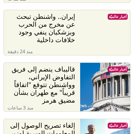
إيران.. واشنطن تبحث
أخبار عالميّة
عن مخرج من الحرب
وبزشكيان ينفي وجود
خلافات داخلية
منذ 24 دقيقة
قاليباف ينضم إلى فريق
أخبار عالميّة
التفاوض الإيراني،
وواشنطن تتوقع "اتفاقاً
قريباً" مع طهران بشأن
مضيق هرمز
منذ 3 ساعات
إلغاء تصريح الوصول إلى
أخبار عالميّة
المعلومات السرية لوزير