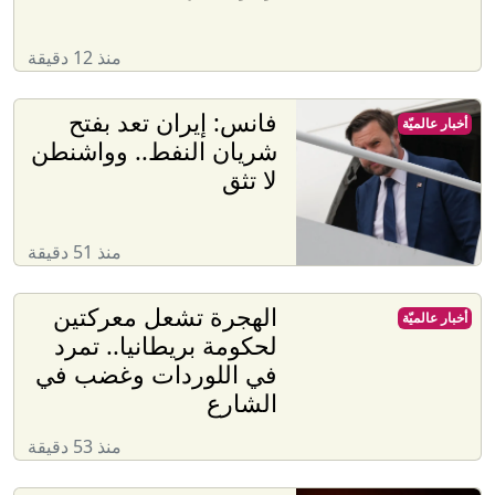
منذ 12 دقيقة
فانس: إيران تعد بفتح
أخبار عالميّة
شريان النفط.. وواشنطن
لا تثق
منذ 51 دقيقة
الهجرة تشعل معركتين
أخبار عالميّة
لحكومة بريطانيا.. تمرد
في اللوردات وغضب في
الشارع
منذ 53 دقيقة