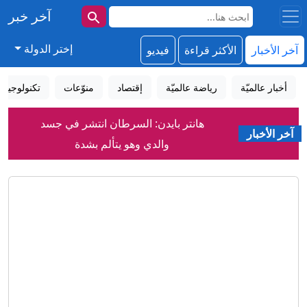
آخر خبر
إختر الدولة
آخر الأخبار
الأكثر قراءة
فيديو
أخبار عالميّة
رياضة عالميّة
إقتصاد
منوّعات
تكنولوجيا
هانتر بايدن: السرطان انتشر في جسد
آخر الأخبار
والدي وهو يتألم بشدة
غولدمان ساكس: سعر النفط قد يقفز إلى
120 دولارا في هذه الحالة
بزشكيان: أفشلنا خطة لإدخال العدو قوات
برية إلى إيران
"سأفجره بـ4 قنابل".. تهديدات صادمة
لميسي ورونالدو خلال مونديال عام 2026
بيان سعودي بعد هجوم إيراني على ناقلة
إماراتية بمضيق هرمز