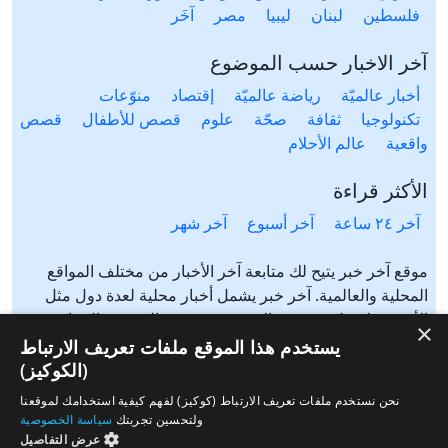
فلسطين
لبنان
ليبيا
مصر
آخَر
آخر الاخبار حسب الموضوع
أخبار عالميّة
رياضة عالميّة
إقتصاد
منوّعات
تكنولوجيا
ثقافة
صحّة
علوم
قصص للأطفال
قصص
واقعية
عالم الأحلام
الأكثر قراءة
آخر ٢٤ ساعة
آخر أسبوع
آخر شهر
موقع آخر خبر يتيح لك متابعة آخر الأخبار من مختلف المواقع
المحلية والعالمية. آخر خبر يشمل أخبار محلية لعدة دول مثل
الأردن، فلسطين، مصر، السعودية، تونس، المغرب، الجزائر،
×
عرب ٤٨، لبنان، العراق، اليمن وغيرها آخر خبر يتيح متابعة أخبار
يستخدم هذا الموقع ملفات تعريف الارتباط
من شتى المواضيع مثل: أخبار محلية، أخبار عالمية، رياضة،
(الكوكيز)
إقتصاد، ثقافة، منوعات وغيرها تابع الأخبار المحلية والعالمية من
نحن نستخدم ملفات تعريف الارتباط (كوكيز) لفهم كيفية استخدامك لموقعنا
مختلف المواقع الإخبارية: الجزيرة، العربية، بي بي سي، سي ان
ولتحسين تجربتك
سياسة الخصوصية
ان، الحرة، روسيا اليوم، سكاي نيوز وغيرها
عرض التفاصيل