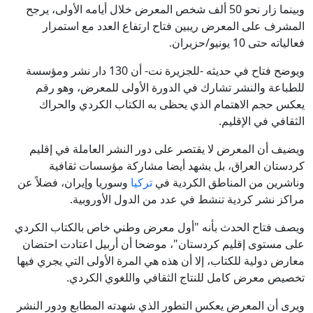
وبينما زار نحو 50 ألف شخص المعرض خلال أيامه الأولى، يرجح
المشرف على المعرض ريبين فتاح ارتفاع العدد مع استمرار
فعالياته حتى 10 يونيو/حزيران.
ويوضح فتاح في حديثه -للجزيرة نت- أن 130 دار نشر ومؤسسة
للطباعة والنشر تشارك في الدورة الأولى للمعرض، وهو رقم
يعكس حجم الاهتمام الذي يحظى به الكتاب الكردي والحراك
الثقافي في الإقليم.
ويضيف أن المعرض لا يقتصر على دور النشر العاملة في إقليم
كردستان العراق، بل يشهد أيضا مشاركة مؤسسات ثقافية
وناشرين من المناطق الكردية في
تركيا
وسوريا وإيران، فضلاً عن
مراكز نشر كردية تنشط في عدد من الدول الأوروبية.
ويصف فتاح الحدث بأنه "أول معرض وطني خاص بالكتاب الكردي
على مستوى إقليم كردستان"، موضحا أن أربيل اعتادت احتضان
معارض دولية للكتاب، إلا أن هذه هي المرة الأولى التي يجري فيها
تخصيص معرض كامل للنتاج الثقافي واللغوي الكردي.
ويرى أن المعرض يعكس التطور الذي شهدته المطابع ودور النشر