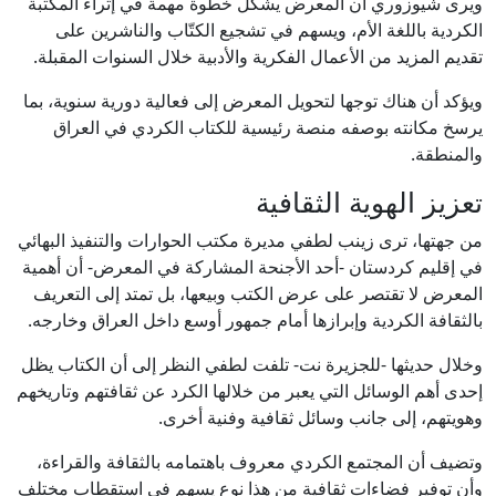
ويرى شيوزوري أن المعرض يشكل خطوة مهمة في إثراء المكتبة
الكردية باللغة الأم، ويسهم في تشجيع الكتّاب والناشرين على
تقديم المزيد من الأعمال الفكرية والأدبية خلال السنوات المقبلة.
ويؤكد أن هناك توجها لتحويل المعرض إلى فعالية دورية سنوية، بما
يرسخ مكانته بوصفه منصة رئيسية للكتاب الكردي في العراق
والمنطقة.
تعزيز الهوية الثقافية
من جهتها، ترى زينب لطفي مديرة مكتب الحوارات والتنفيذ البهائي
في إقليم كردستان -أحد الأجنحة المشاركة في المعرض- أن أهمية
المعرض لا تقتصر على عرض الكتب وبيعها، بل تمتد إلى التعريف
بالثقافة الكردية وإبرازها أمام جمهور أوسع داخل العراق وخارجه.
وخلال حديثها -للجزيرة نت- تلفت لطفي النظر إلى أن الكتاب يظل
إحدى أهم الوسائل التي يعبر من خلالها الكرد عن ثقافتهم وتاريخهم
وهويتهم، إلى جانب وسائل ثقافية وفنية أخرى.
وتضيف أن المجتمع الكردي معروف باهتمامه بالثقافة والقراءة،
وأن توفير فضاءات ثقافية من هذا نوع يسهم في استقطاب مختلف