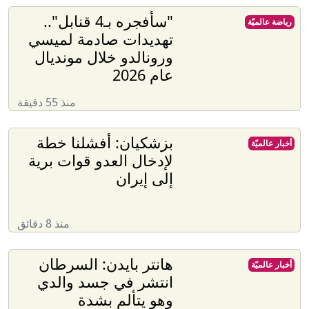
"سأفجره بـ4 قنابل"..
رياضة عالميّة
تهديدات صادمة لميسي
ورونالدو خلال مونديال
عام 2026
منذ 55 دقيقة
بزشكيان: أفشلنا خطة
أخبار عالميّة
لإدخال العدو قوات برية
إلى إيران
منذ 8 دقائق
هانتر بايدن: السرطان
أخبار عالميّة
انتشر في جسد والدي
وهو يتألم بشدة