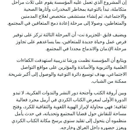
إن المشروع الذي تعمل عليه المؤسسة يقوم على ثلاث مراحل
متكاملة، تبدأ بالتوعية بمخاطر المخدرات وآثارها الصحية
والاجتماعية، ثم إنشاء مستشفى متخصص لعلاج المدمنين
والمتعاطين، وصولا إلى مرحلة إعادة دمج المتعافين في المجتمع.
ويضيف فايق -للجزيرة نت- أن المرحلة الثالثة تركز على توفير
فرص عمل وحياة جديدة للمتعافين، بما يساعدهم على تجاوز
مرحلة الإدمان والاندماج مجددا في المجتمع.
ويتابع أن المؤسسة نظمت ورشا تدريبية استهدفت الكفاءات
العلمية والتربوية والأساتذة والمؤثرين على مواقع التواصل
الاجتماعي، بهدف توسيع دائرة التوعية والوصول إلى أكبر شريحة
ممكنة من الشباب.
وبين أروقة الكتب وأجنحة دور النشر والندوات الفكرية، لا تبدو
الدورة الأولى لمعرض الكتاب الكردي في أربيل مجرد فعالية
ثقافية؛ فهي محاولة لإبراز الهوية اللغوية والثقافية للكرد، وفتح
مساحة للنقاش حول قضايا المجتمع وتحدياته، في حدث يأمل
منظموه أن يتحول إلى تقليد سنوي يرسخ مكانة الكتاب الكردي
ويعزز حضوره داخل العراق وخارجه.