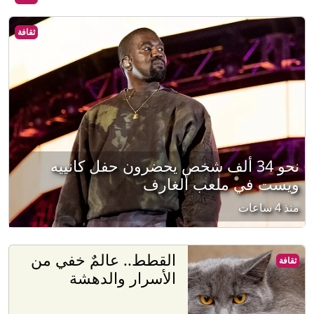
ثقافة
نحو 34 ألف شخص يحضرون حفل كانييه
ويست في ملعب ألغارف
منذ 4 ساعات
القطط.. عالمٌ خفي من
ثقافة
الأسرار والدهشة