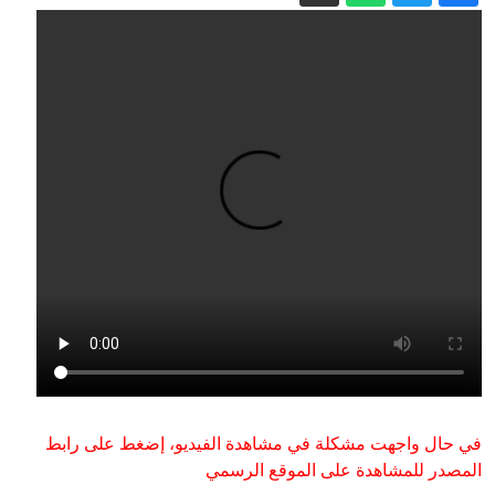
روسيا
بعيد ميلاده الخامس.. باندا عملاقة يحتفل
بكعكة من التفاح والأناناس
المكوّن الخفي في روبوتات الدردشة.. لماذا
تقلق واشنطن من نماذج الصين؟
عاجل. - رغم تقدم مفاوضات عُمان..
الحرس الثوري يحسم مصير هرمز: لن يُفتح
إلا بقبول واشنطن شروط إيران
لغز هرمز.. لماذا يستمر شلل الملاحة رغم
الهدن والمسارات البديلة؟
إيران مباشر.. استهداف سفينة إماراتية
والحرس الثوري يرهن فتح هرمز بشروط
طهران
في حال واجهت مشكلة في مشاهدة الفيديو، إضغط على رابط
المصدر للمشاهدة على الموقع الرسمي