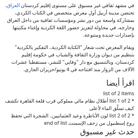
في مشهد ثقافي غير مسبوق على مستوى إقليم كردستان
العراق
،
تحتضن مدينة أربيل أول معرض متخصص في الكتاب الكردي،
بمشاركة واسعة من دور نشر ومؤسسات ثقافية من داخل العراق
وخارجه، في محاولة لتعزيز حضور اللغة الكردية وإغناء مكتبتها
بإصدارات جديدة ومتنوعة.
ويقام المعرض تحت شعار "الكتابة الكردية.. التفكير بالكردية"
بتنظيم من ديوان وزارة الثقافة والشباب في حكومة إقليم
كردستان، وبالتنسيق مع دار "وفايي" للنشر، مستقطبا عشرات
الآلاف من الزوار منذ افتتاحه في 4 يونيو/حزيران الجاري.
اقرأ أيضا
list of 2 items
* list 1 of 2 أطلال نظام مائي مملوكي قرب قلعة القاهرة تكشف
كيف تسلّق الماء لأعلى
* list 2 of 2 لون الأباطرة وعيد العثمانيين.. الشجرة التي تحفظ
روح إسطنبول من زحف الإسمنت end of list
حدث غير مسبوق