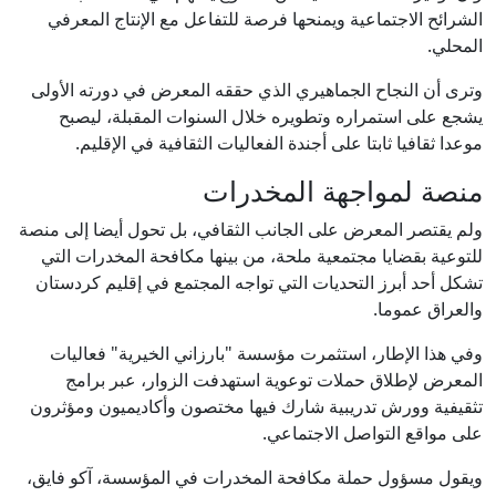
الشرائح الاجتماعية ويمنحها فرصة للتفاعل مع الإنتاج المعرفي
المحلي.
وترى أن النجاح الجماهيري الذي حققه المعرض في دورته الأولى
يشجع على استمراره وتطويره خلال السنوات المقبلة، ليصبح
موعدا ثقافيا ثابتا على أجندة الفعاليات الثقافية في الإقليم.
منصة لمواجهة المخدرات
ولم يقتصر المعرض على الجانب الثقافي، بل تحول أيضا إلى منصة
للتوعية بقضايا مجتمعية ملحة، من بينها مكافحة المخدرات التي
تشكل أحد أبرز التحديات التي تواجه المجتمع في إقليم كردستان
والعراق عموما.
وفي هذا الإطار، استثمرت مؤسسة "بارزاني الخيرية" فعاليات
المعرض لإطلاق حملات توعوية استهدفت الزوار، عبر برامج
تثقيفية وورش تدريبية شارك فيها مختصون وأكاديميون ومؤثرون
على مواقع التواصل الاجتماعي.
ويقول مسؤول حملة مكافحة المخدرات في المؤسسة، آكو فايق،