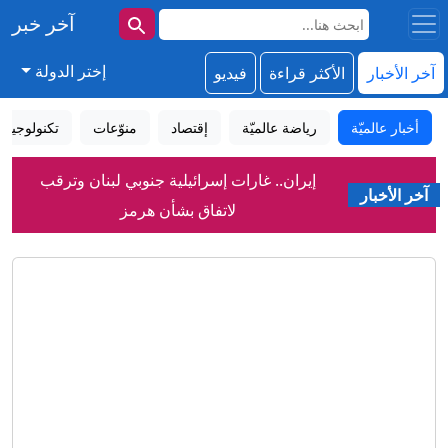
آخر خبر
إختر الدولة
آخر الأخبار
الأكثر قراءة
فيديو
أخبار عالميّة
رياضة عالميّة
إقتصاد
منوّعات
تكنولوجيا
إيران.. غارات إسرائيلية جنوبي لبنان وترقب
آخر الأخبار
لاتفاق بشأن هرمز
ماسك يعود إلى السياسة ويؤجج مع عبدول
معركة انتخابات الكونغرس
"اقتلوا قاتلكم".. لوحات دعائية بشوارع
طهران تدعو للانتقام من أمريكا
قوانين الجنسية الإيطالية الجديدة تحرم
عائلات من لمّ شملها
رسمياً.. ريال مدريد يتعاقد مع ديوماندي