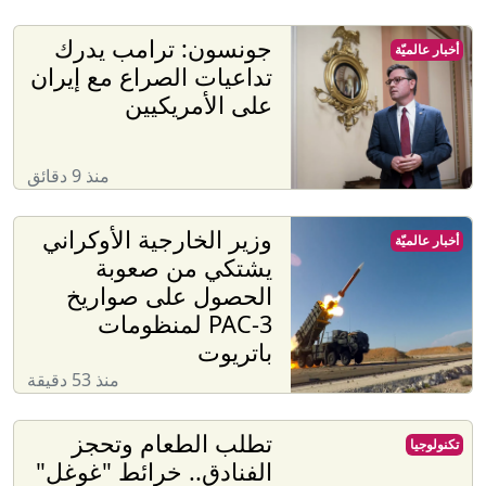
جونسون: ترامب يدرك
أخبار عالميّة
تداعيات الصراع مع إيران
على الأمريكيين
منذ 9 دقائق
وزير الخارجية الأوكراني
أخبار عالميّة
يشتكي من صعوبة
الحصول على صواريخ
PAC-3 لمنظومات
باتريوت
منذ 53 دقيقة
تطلب الطعام وتحجز
تكنولوجيا
الفنادق.. خرائط "غوغل"