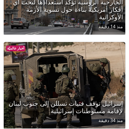
الخارجية الروسية تؤكد استعدادها لبحث أي
أفكار أمريكية بناءة حول تسوية الأزمة
الأوكرانية
منذ 14 دقيقة
أخبار عالميّة
إسرائيل توقف فتيات تسللن إلى جنوب لبنان
لإقامة مستوطنات إسرائيلية
منذ 34 دقيقة