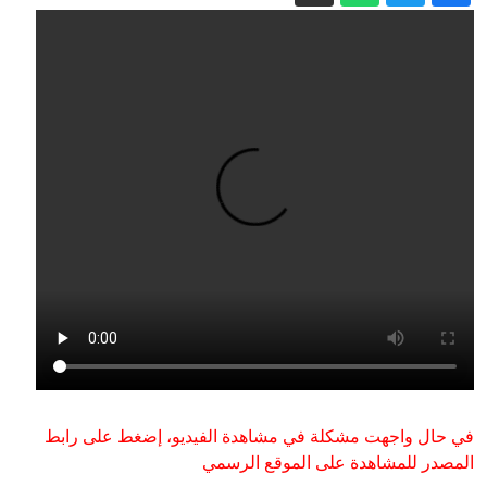
هل تراجع ترامب عن ضرب إيران لنقص
الذخيرة وصواريخ ثاد؟
السعودية تعيّن قائدا للتحالف البحري وتعلن
انضمام دول جديدة
مصادر: مقتل 42 وإصابة أكثر من 50 بهجوم
شنه الحوثيون على معسكرات تابعة
للحكومة في مأرب وحضرموت
"لا نستطيع الوصول إلى بيوتنا أو محالّنا":
سكان قلنديا يصفون واقع المخيم تحت
وطأة العملية العسكرية
علاج السرطان بـ"بيكربونات الصوديوم"..
أطباء يحذرون من وصفات الموت
استنفار أمني في العراق.. تعزيزات إلى
بغداد ومراقبة لتحركات الفصائل المسلحة
في حال واجهت مشكلة في مشاهدة الفيديو، إضغط على رابط
المصدر للمشاهدة على الموقع الرسمي