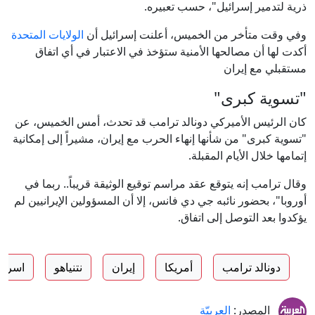
ذرية لتدمير إسرائيل"، حسب تعبيره.
وفي وقت متأخر من الخميس، أعلنت إسرائيل أن
الولايات المتحدة
أكدت لها أن مصالحها الأمنية ستؤخذ في الاعتبار في أي اتفاق
مستقبلي مع إيران
"تسوية كبرى"
كان الرئيس الأميركي دونالد ترامب قد تحدث، أمس الخميس، عن
"تسوية كبرى" من شأنها إنهاء الحرب مع إيران، مشيراً إلى إمكانية
إتمامها خلال الأيام المقبلة.
وقال ترامب إنه يتوقع عقد مراسم توقيع الوثيقة قريباً.. ربما في
أوروبا"، بحضور نائبه جي دي فانس، إلا أن المسؤولين الإيرانيين لم
يؤكدوا بعد التوصل إلى اتفاق.
دونالد ترامب
أمريكا
إيران
نتنياهو
اسرائ
المصدر:
العربيّة