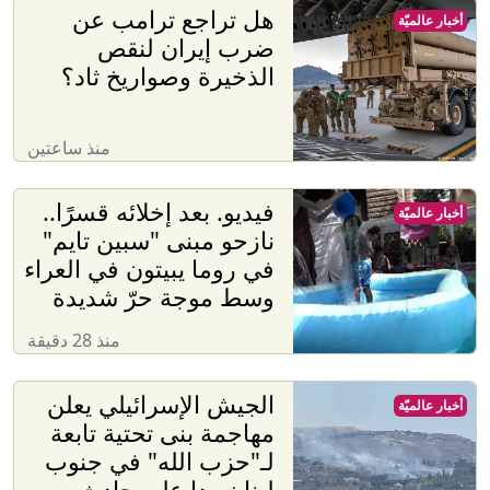
هل تراجع ترامب عن
أخبار عالميّة
ضرب إيران لنقص
الذخيرة وصواريخ ثاد؟
منذ ساعتين
فيديو. بعد إخلائه قسرًا..
أخبار عالميّة
نازحو مبنى "سبين تايم"
في روما يبيتون في العراء
وسط موجة حرّ شديدة
منذ 28 دقيقة
الجيش الإسرائيلي يعلن
أخبار عالميّة
مهاجمة بنى تحتية تابعة
لـ"حزب الله" في جنوب
لبنان ردا على حادث