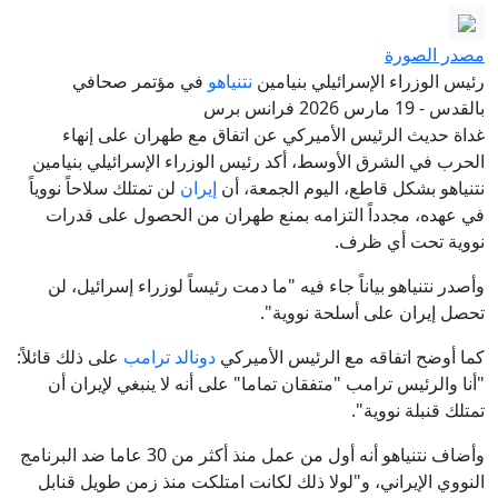
مصدر الصورة
رئيس الوزراء الإسرائيلي بنيامين
نتنياهو
في مؤتمر صحافي
بالقدس - 19 مارس 2026 فرانس برس
غداة حديث الرئيس الأميركي عن اتفاق مع طهران على إنهاء
الحرب في الشرق الأوسط، أكد رئيس الوزراء الإسرائيلي بنيامين
نتنياهو بشكل قاطع، اليوم الجمعة، أن
إيران
لن تمتلك سلاحاً نووياً
في عهده، مجدداً التزامه بمنع طهران من الحصول على قدرات
نووية تحت أي ظرف.
وأصدر نتنياهو بياناً جاء فيه "ما دمت رئيساً لوزراء إسرائيل، لن
تحصل إيران على أسلحة نووية".
كما أوضح اتفاقه مع الرئيس الأميركي
دونالد ترامب
على ذلك قائلاً:
"أنا والرئيس ترامب "متفقان تماما" على أنه لا ينبغي لإيران أن
تمتلك قنبلة نووية".
وأضاف نتنياهو أنه أول من عمل منذ أكثر من 30 عاما ضد البرنامج
النووي الإيراني، و"لولا ذلك لكانت امتلكت منذ زمن طويل قنابل