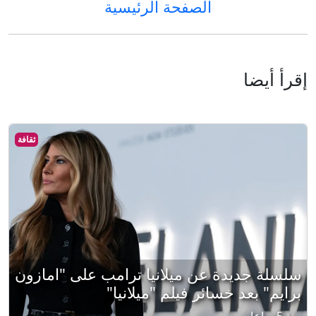
الصفحة الرئيسية
إقرأ أيضا
ثقافة
سلسلة جديدة عن ميلانيا ترامب على "امازون
برايم" بعد خسائر فيلم "ميلانيا"
منذ 5 ساعات