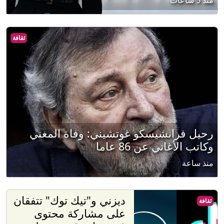
ثقافة
رحيل فرانشيسكو غوتشيني: وفاة المغني
وكاتب الأغاني عن 86 عاما
منذ ساعة
ديزني و"تيك توك" تتفقان
ثقافة
على مشاركة محتوى