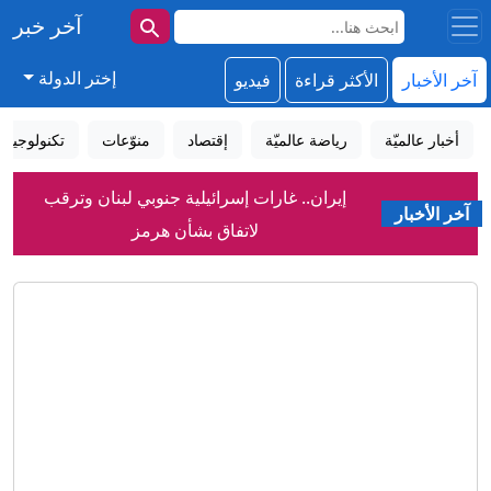
آخر خبر
إختر الدولة
آخر الأخبار
الأكثر قراءة
فيديو
أخبار عالميّة
رياضة عالميّة
إقتصاد
منوّعات
تكنولوجيا
إيران.. غارات إسرائيلية جنوبي لبنان وترقب
لاتفاق بشأن هرمز
آخر الأخبار
رغم تقدم المفاوضات مع عُمان.. إيران
تحدد 3 شروط لإعادة فتح هرمز
الشيباني يؤكد من أنقرة العمل على إنهاء
السلاح خارج سلطة الدولة
حرب مفتوحة في كرة القدم العالمية بعد
دعم فيفا لإنفانتينو؟
اضطرابات جوية تتسبّب بهبوط مفاجئ
لطائرة هندية