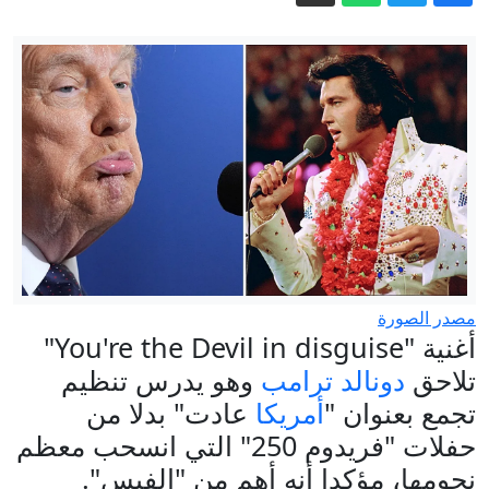
وروسيا في تجاوز جراح الماضي؟
تصعيد ميداني يوازي مفاوضات روما:
غارات إسرائيلية على جنوب لبنان ومقتل
جنديين إسرائيليين
الدفاع الروسية: استهداف مرافق مرتبطة
بالجيش الأوكراني وإسقاط 1,1 ألف مسيرة
معادية خلال يوم
شريف يترأس وفدا باكستانيا إلى السعودية
في زيارة "تتجاوز أزمات" المنطقة
10 تريليونات دولار.. كيف أصبحت الجريمة
الرقمية ثالث أكبر اقتصاد بالعالم؟
ترامب كان على متن "مارين وان" أثناء
مصدر الصورة
حادثة سلامة جوية.. ما القصة؟
أغنية "You're the Devil in disguise"
تلاحق
دونالد ترامب
وهو يدرس تنظيم
تجمع بعنوان "
أمريكا
عادت" بدلا من
حفلات "فريدوم 250" التي انسحب معظم
نجومها، مؤكدا أنه أهم من "إلفيس".