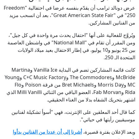
عرض دونالد ترامب أن يقدّم بنفسه عرضا في احتفالية "Freedom
250" في "Great American State Fair"، بعد أن انسحب مزيد
من الفنانين المشاركين.
ويُروَّج للفعالية على أنها "احتفال يحدث مرة واحدة في كل جيل"،
ومن المقرر أن تقام في "National Mall" في واشنطن العاصمة
بين 25 يونيو و10 يوليو، في إطار الاحتفال بعيد ميلاد الولايات
المتحدة الـ 250.
كانت قائمة المشاركين تضم في البداية Vanilla Ice وMartina
McBride وThe Commodores وC+C Music Factory وYoung
MC وMorris Day وBret Michaels من فرقة Poison وFlo
Rida وFab Morvan، العضو الباقي من الثنائي Milli Vanilli الذي
اشتهر بتحريك الشفاه بدلا من الغناء الحقيقي.
كما قال أحد المعلقين على الإنترنت، فهي "أسوأ تشكيلة لفنانين
موسيقيين رأيتها في حياتي".
وبعد الإعلان بفترة قصيرة،
أشرنا إلى أن عددا من الفنانين بدأوا