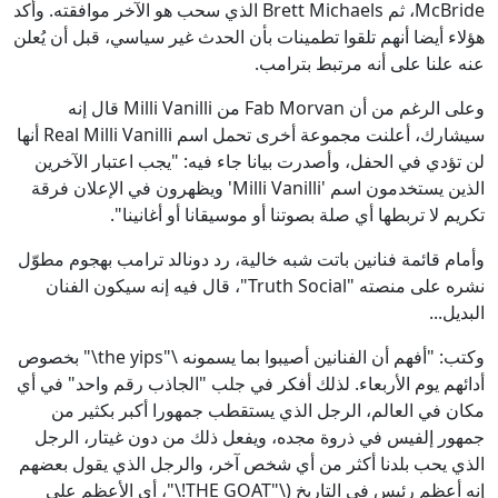
McBride، ثم Brett Michaels الذي سحب هو الآخر موافقته. وأكد
هؤلاء أيضا أنهم تلقوا تطمينات بأن الحدث غير سياسي، قبل أن يُعلن
عنه علنا على أنه مرتبط بترامب.
وعلى الرغم من أن Fab Morvan من Milli Vanilli قال إنه
سيشارك، أعلنت مجموعة أخرى تحمل اسم Real Milli Vanilli أنها
لن تؤدي في الحفل، وأصدرت بيانا جاء فيه: "يجب اعتبار الآخرين
الذين يستخدمون اسم 'Milli Vanilli' ويظهرون في الإعلان فرقة
تكريم لا تربطها أي صلة بصوتنا أو موسيقانا أو أغانينا".
وأمام قائمة فنانين باتت شبه خالية، رد دونالد ترامب بهجوم مطوّل
نشره على منصته "Truth Social"، قال فيه إنه سيكون الفنان
البديل...
وكتب: "أفهم أن الفنانين أصيبوا بما يسمونه \"the yips\" بخصوص
أدائهم يوم الأربعاء. لذلك أفكر في جلب "الجاذب رقم واحد" في أي
مكان في العالم، الرجل الذي يستقطب جمهورا أكبر بكثير من
جمهور إلفيس في ذروة مجده، ويفعل ذلك من دون غيتار، الرجل
الذي يحب بلدنا أكثر من أي شخص آخر، والرجل الذي يقول بعضهم
إنه أعظم رئيس في التاريخ (\"THE GOAT!\"، أي الأعظم على