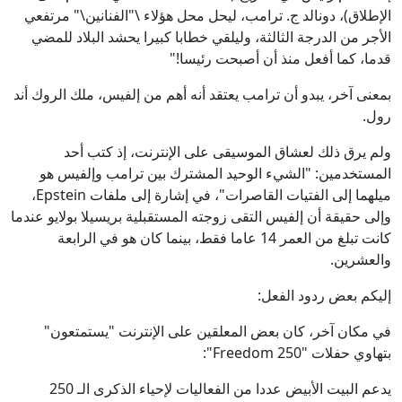
الإطلاق)، دونالد ج. ترامب، ليحل محل هؤلاء \"الفنانين\" مرتفعي
الأجر من الدرجة الثالثة، وليلقي خطابا كبيرا يحشد البلاد للمضي
قدما، كما أفعل منذ أن أصبحت رئيسا!"
بمعنى آخر، يبدو أن ترامب يعتقد أنه أهم من إلفيس، ملك الروك أند
رول.
ولم يرق ذلك لعشاق الموسيقى على الإنترنت، إذ كتب أحد
المستخدمين: "الشيء الوحيد المشترك بين ترامب وإلفيس هو
ميلهما إلى الفتيات القاصرات"، في إشارة إلى ملفات Epstein،
وإلى حقيقة أن إلفيس التقى زوجته المستقبلية بريسيلا بولايو عندما
كانت تبلغ من العمر 14 عاما فقط، بينما كان هو في الرابعة
والعشرين.
إليكم بعض ردود الفعل:
في مكان آخر، كان بعض المعلقين على الإنترنت "يستمتعون"
بتهاوي حفلات "Freedom 250":
يدعم البيت الأبيض عددا من الفعاليات لإحياء الذكرى الـ 250