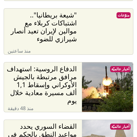
"شيعة بريطانيا"..
منوّعات
اشتباكات كربلاء مع
موالين لإيران تعيد أنصار
شيرازي للضوء
منذ ساعتين
الدفاع الروسية: استهداف
أخبار عالميّة
مرافق مرتبطة بالجيش
الأوكراني وإسقاط 1,1
ألف مسيرة معادية خلال
يوم
منذ 48 دقيقة
القضاء السوري يحدد
أخبار عالميّة
مواعيد النطق بالحكم في