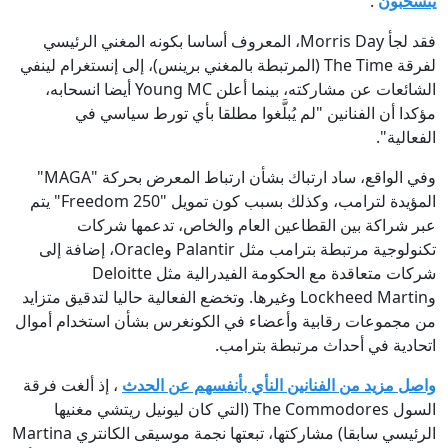
ينسحبون
.
فقد لجأ Morris Day، المعروف أساسا بكونه المغني الرئيسي
لفرقة The Time (المرتبطة بالمغني برينس)، إلى إنستغرام لينفي
الشائعات عن مشاركته، بينما أعلن Young MC أيضا انسحابه،
مؤكدا أن الفنانين "لم يُبلَّغوا مطلقا بأي تورط سياسي في
الفعالية".
وفي الواقع، ساد ارتباك بشأن ارتباط المعرض بحركة "MAGA"
المؤيدة لترامب، وكذلك بسبب كون تمويل "Freedom 250" يتم
عبر شراكة بين القطاعين العام والخاص، تدعمها شركات
تكنولوجية مرتبطة بترامب مثل Palantir وOracle، إضافة إلى
شركات متعاقدة مع الحكومة الفيدرالية مثل Deloitte
وLockheed Martin وغيرها. وتخضع الفعالية حاليا لتدقيق متزايد
من مجموعات رقابية وأعضاء في الكونغرس بشأن استخدام أموال
اتحادية في أحداث مرتبطة بترامب.
واصل مزيد من الفنانين النأي بأنفسهم عن الحدث
، إذ ألغت فرقة
السول The Commodores (التي كان ليونيل ريتشي مغنيها
الرئيسي سابقا) مشاركتها، تبعتها نجمة موسيقى الكانتري Martina