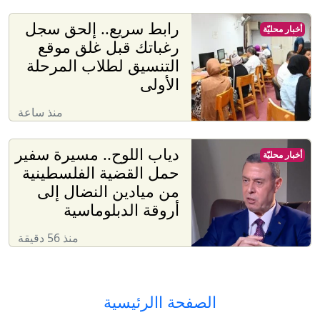
رابط سريع.. إلحق سجل
أخبار محليّة
رغباتك قبل غلق موقع
التنسيق لطلاب المرحلة
الأولى
منذ ساعة
دياب اللوح.. مسيرة سفير
أخبار محليّة
حمل القضية الفلسطينية
من ميادين النضال إلى
أروقة الدبلوماسية
منذ 56 دقيقة
الصفحة االرئيسية