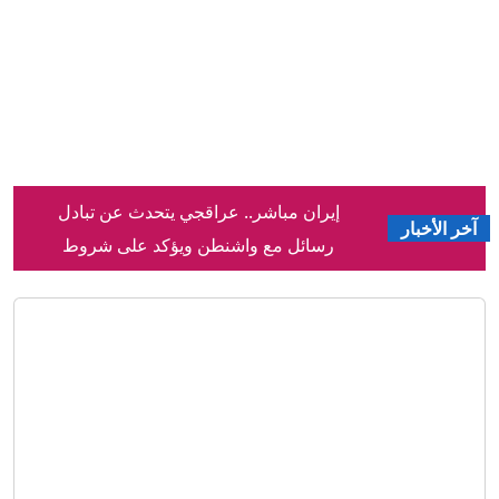
إيران مباشر.. عراقجي يتحدث عن تبادل
آخر الأخبار
رسائل مع واشنطن ويؤكد على شروط
طهران لفتح هرمز
خلال جولته اليوم بمحافظة مطروح..رئيس
الوزراء يتفقد محطة القطار الكهربائى
السريع
دليل الراغبين فى حج القرعة.. الشروط
ومواعيد التسجيل والفئات الممنوعة
إعلان نتائج المرحلة الأولى لتنسيق
الجامعات مساء غدٍ الإثنين
نتيجة تنسيق المرحلة الأولى أدبى.. توقعات