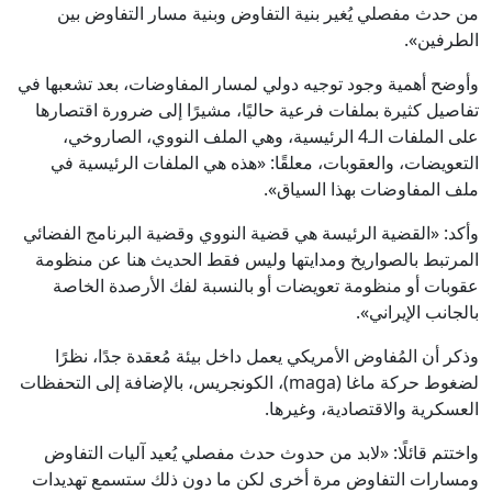
من حدث مفصلي يُغير بنية التفاوض وبنية مسار التفاوض بين
الطرفين».
وأوضح أهمية وجود توجيه دولي لمسار المفاوضات، بعد تشعبها في
تفاصيل كثيرة بملفات فرعية حاليًا، مشيرًا إلى ضرورة اقتصارها
على الملفات الـ4 الرئيسية، وهي الملف النووي، الصاروخي،
التعويضات، والعقوبات، معلقًا: «هذه هي الملفات الرئيسية في
ملف المفاوضات بهذا السياق».
وأكد: «القضية الرئيسة هي قضية النووي وقضية البرنامج الفضائي
المرتبط بالصواريخ ومدايتها وليس فقط الحديث هنا عن منظومة
عقوبات أو منظومة تعويضات أو بالنسبة لفك الأرصدة الخاصة
بالجانب الإيراني».
وذكر أن المُفاوض الأمريكي يعمل داخل بيئة مُعقدة جدًا، نظرًا
لضغوط حركة ماغا (maga)، الكونجريس، بالإضافة إلى التحفظات
العسكرية والاقتصادية، وغيرها.
واختتم قائلًا: «لابد من حدوث حدث مفصلي يُعيد آليات التفاوض
ومسارات التفاوض مرة أخرى لكن ما دون ذلك ستسمع تهديدات