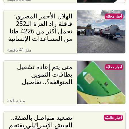
الهلال الأحمر المصري:
أخبار محليّة
قافلة زاد العزة الـ252
تحمل أكثر من 4226 طنا
من المساعدات الإنسانية
منذ 41 دقيقة
متى يتم إعادة تشغيل
أخبار محليّة
بطاقات التموين
المتوقفة؟.. تفاصيل
منذ ساعة
تصعيد متواصل بالضفة..
أخبار عالميّة
الجيش الإسرائيلي يقتحم