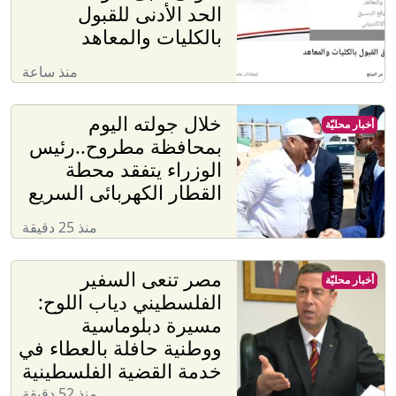
الحد الأدنى للقبول
بالكليات والمعاهد
منذ ساعة
خلال جولته اليوم
أخبار محليّة
بمحافظة مطروح..رئيس
الوزراء يتفقد محطة
القطار الكهربائى السريع
منذ 25 دقيقة
مصر تنعى السفير
أخبار محليّة
الفلسطيني دياب اللوح:
مسيرة دبلوماسية
ووطنية حافلة بالعطاء في
خدمة القضية الفلسطينية
منذ 52 دقيقة