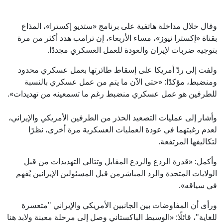
وقال خلال مداخلة هاتفية على برنامج «ستديو إكسترا»، المذاع
بقناة «إكسترا نيوز»، مساء الأربعاء، إن ترامب هدد أكثر من مرة
بتوجيه ضربات لإيران والعودة للعمل العسكري مجددًا.
ولفت إلى ردّ أمريكا على إسقاط طائرتها بعمل عسكري محدود
ومنضبط، مؤكدًا: «حتى الآن ما يتم من عمل عسكري بالنسبة
للطرفين هو عمل عسكري منضبط رغم ما تسمعينه من تهديدات».
وأشار إلى عمليات التصعيد الحذر من الطرفين الأمريكي والإيراني،
لعدم رغبتهما في عودة العمليات العسكرية مرة أخرى، نظرًا
لتكاليفها المرتفعة.
وأكمل: «قدرة الردع والردع المقابل وتتالي التهديدات من قبل
الولايات المتحدة والرد المباشرمن قبل المسئولين الإيرانين يُفهم
في سياقه».
ورأى أن المفاوضات بين الجانبين الأمريكي والإيراني "متعسرة
للغاية"، قائلًا: «الوسيط الباكستاني وصل إلى مرحلة معينة ولابد هنا