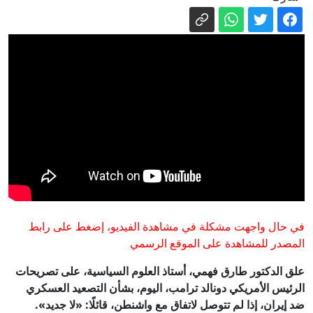
الأرصاد تحذر من أجواء شديدة الحرارة على
أغلب الأنحاء.. والقاهرة 38 درجة
فاضل 183 يوما.. موعد شهر رمضان 2027
وأول أيامه فلكياً
«مركز المعلومات» بمجلس الوزراء
يستعرض أبرز الاستطلاعات العالمية
تنسيق المرحلة الأولى.. التعليم العالى 7
مساءً اليوم الموعد النهائى للتسجيل
أنقذ 6 من الموت وغرق.. حكاية الشاب
بطل شاطئ البيطاش فى الإسكندرية
6 سبتمبر.. استدعاء محمد صلاح لمحكمة
في حال واجهت مشكلة في مشاهدة الفيديو، إضغط على رابط
القاهرة الجديدة بسبب دعوى أتعاب محاماة
المصدر للمشاهدة على الموقع الرسمي
علق الدكتور طارق فهمي، أستاذ العلوم السياسية، على تصريحات
الرئيس الأمريكي دونالد ترامب، اليوم، بشأن التصعيد العسكري
ضد إيران، إذا لم تتوصل لاتفاق مع واشنطن، قائلًا: «لا جديد».