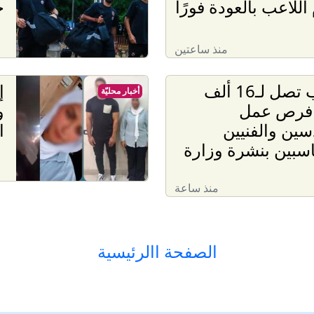
اللاعب بالعودة فورًا
خ
منذ ساعتين
برواتب تصل لـ16 ألف
إ
أخبار محليّة
. فرص عمل
و
سين والفنيين
ا
سبين بنشرة وزارة
منذ ساعة
الصفحة االرئيسية