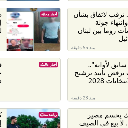
. ترقب لاتفاق بشأن
ض
أخبار محليّة
انتهاء جولة
إ
ت روما بين لبنان
ل
يل
منذ 55 دقيقة
سابق لأوانه"..
ق
أخبار عالميّة
يرفض تأييد ترشيح
ح
تخابات 2028
د
منذ 23 دقيقة
لك يحسم مصير
ك
رياضة محليّة
. لا بيع في الصيف
إ