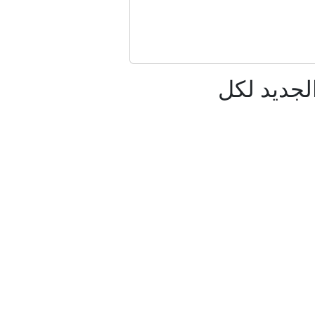
ي مركز أو سند قانوني
لجديد لكل
ان وإسرائيل
 الملاحة في مضيق هرمز
لية