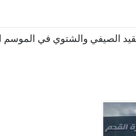
ه.. فرص عمل للمهندسين والفنيين والمحاسبين بنشرة وزارة العمل
ترداد أراضي الدولة: سداد رسوم الفحص أو المعاينة لا تخلق للمتعدي أ
قيد الصيفي والشتوي في الموسم ا
"الأمر سابق لأوانه".. ترامب يرفض تأييد ترشيح نائبه لانتخابات 2028
إيران.. ترقب لاتفاق بشأن هرمز وانتهاء جولة مفاوضات روما بين لبن
 المفاوضات مع عُمان.. مشرعون إيرانيون يُعِدّون مشروع قانون يخص
الأهلي يعلن رحيل محمد علي بن رمضان
إخلاء سبيل سائق أوبر وفتاة واقعة التحرش المزيفة بكفالة ما