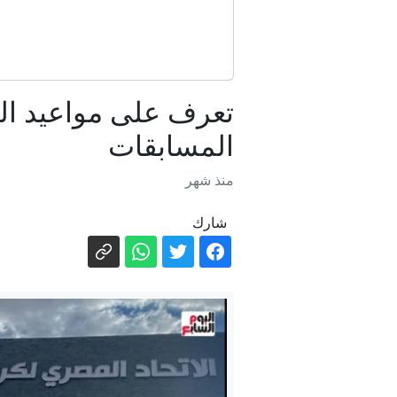
برواتب تصل لـ16 ألف جني
لجنة اس
تعرف على مواعيد ال
المسابقات
منذ شهر
شارك
بعيداً عن