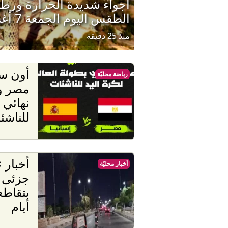
أجواء شديدة الحرارة ورطوب
الطقس اليوم الجمعة 7 أغسطس 2026
منذ 25 دقيقة
أون سب
رياضة محليّة
مصر و
نهائي 
للناشئ
أخبار محليّة
جزئى ل
أيام