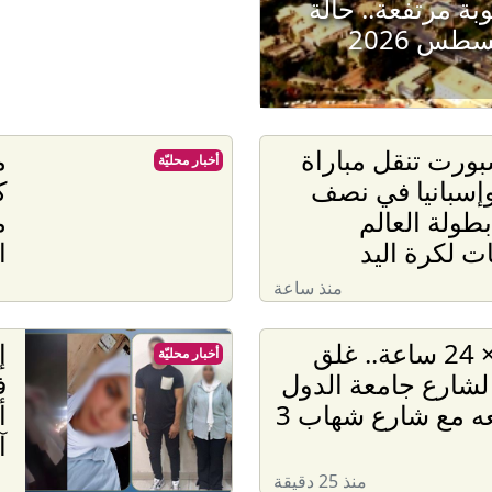
ة مرتفعة.. حالة
ورت تنقل مباراة
م
أخبار محليّة
إسبانيا في نصف
ك
بطولة العالم
م
ات لكرة اليد
ا
منذ ساعة
أخبار × 24 ساعة.. غلق
إ
أخبار محليّة
شارع جامعة الدول
ف
بتقاطعه مع شارع شهاب 3
آ
منذ 25 دقيقة