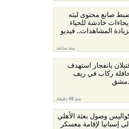
بط صانع محتوى لبثه
يحاءات خادشة للحياء
زيادة المشاهدات.. فيديو
منذ ساعة
تيلان بانفجار استهدف
افلة ركاب في ريف
مشق
منذ 48 دقيقة
واليس وصول بعثة الأهلي
لى إسبانيا لإقامة معسكر