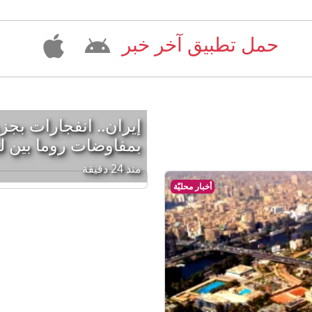
حمل تطبيق آخر خبر
إيران.. انفجارات بجز
بمفاوضات روما بين لب
منذ 24 دقيقة
أخبار محليّة