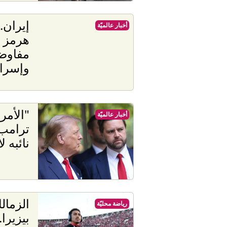
إيران.
أخبار عالميّة
هرمز و
مفاوضا
وإسرائ
"الأمر 
أخبار عالميّة
ترامب 
نائبه لان
الزما
رياضة محليّة
بيزيرا.