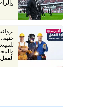
وإلزام 
أخبار محليّة
جنيه.
للمهند
والمحا
العمل