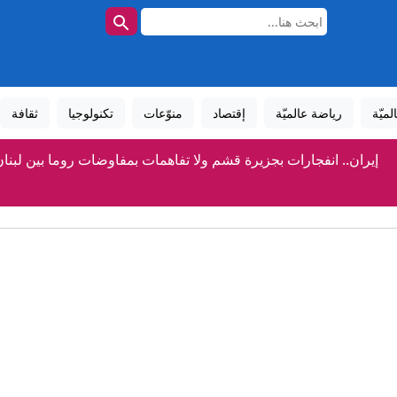
لميّة
رياضة عالميّة
إقتصاد
منوّعات
تكنولوجيا
ثقافة
إيران.. انفجارات بجزيرة قشم ولا تفاهمات بمفاوضات روما بين لبنا
أجواء شديدة الحرارة ورطوبة مرتفعة.. حالة الطقس اليوم الجمعة 7 أغسطس 2026
اء سبيل أطراف واقعة فيديو مشاجرة فتاة وسائق أوبر بكفالة مالية قدرها 5 آلاف 
ون سبورت تنقل مباراة مصر وإسبانيا في نصف نهائي بطولة العالم للناش
محمد موسى يكشف كواليس عودة الخلاف بين مصطفى يونس ومحم