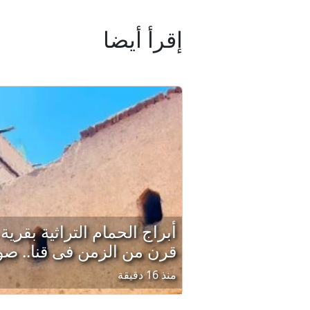
إقرأ أيضا
أبراج الحمام التراثية بق
قرن من الزمن فى قنا.. صو
منذ 16 دقيقة