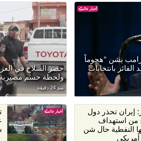
أخبار عالميّة
ترامب يشن "هجوماً
 الفائز بانتخابات
حصر السلاح في العرا
ولحظة حسم مصيرية
منذ 24 دقيقة
 إيران تحذر دول
ت
أخبار عالميّة
 من استهداف
ع
ا النفطية حال شن
س
أمريكي