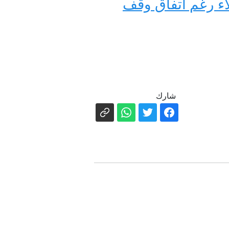
اء رغم اتفاق وقف
شارك