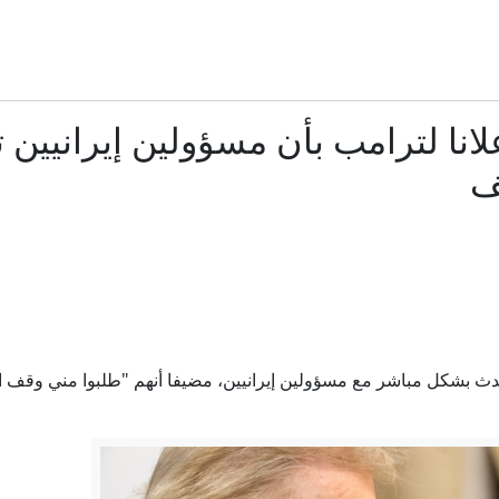
اللواء إبراهيم عثمان: أمن الممرات البحرية سيدخل ضمن من الأمن ا
إيران.. الاتفاق في مراحله النهائية وطهران تكشف تفاصيل المسار ال
انا لترامب بأن مسؤولين إيرانيين ت
منها دعم إنفانتينو.. إليك نتائج الاجتماع الطارئ لـ"فيفا" في ا
ف
قطار تالجو.. مواعيد الرحلات على خطوط السكة الحديد
ذاكرة القصف وحسابات المصالح.. هل تتصالح سوريا الجديدة مع 
من 12 كلمة.. "تريزيجيه" يوجه رسالة لمحمد صلاح بعد انتقاله إلى طرابزون سبور
دث بشكل مباشر مع مسؤولين إيرانيين، مضيفا أنهم "طلبوا مني وقف ا
أول صورة لفتاة واقعة التحرش المزعومة بعد اتخاذ إجراءات قانو