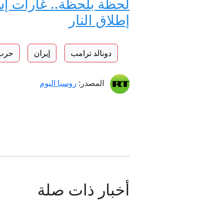
لحظة بلحظة.. غارات إسر
إطلاق النار
دونالد ترامب
إيران
حرب 
المصدر:
روسيا اليوم
أخبار ذات صلة