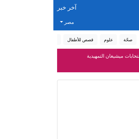
آخر خبر
مصر
صحّة
علوم
قصص للأطفال
قصص واقعية
عالم الأحلام
نتخابات ميشيغان التمهيدية
نا.. صور
ى الطرق العامة
طولة العالم
لى الأجرة