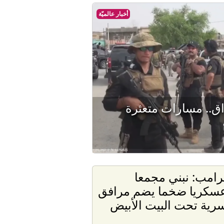
أخبار عالميّة
ق.. مسارات متعثرة
رامب: نبني مجمعا
سكريا ضخما يضم مرافق
رية تحت البيت الأبيض