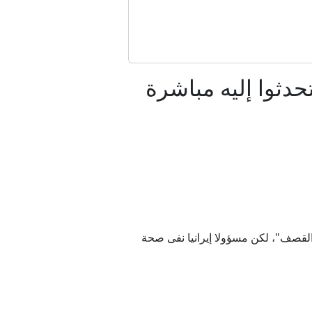
لقومي للدول
جديد بهرمز
حدثوا إليه مباشرة
لمغرب
روسيا؟
لقصف"، لكن مسؤولا إيرانيا نفى صحة
نية ضدها