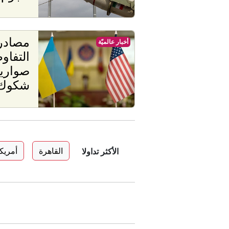
مصادر:
أخبار عالميّة
التفاو
صواريخ
شكوك 
القاهرة
أمريكا
الأكثر تداولا