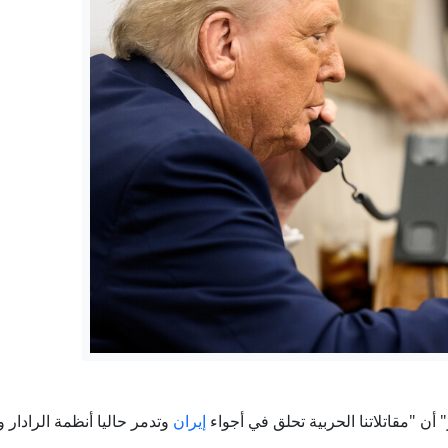
التأمينات: منحة القطع تُصرف لمرة واحدة.. تعرف على شروط الاستح
"كرة من اللهب".. تحذير إيراني يثير قلق دول الخليج
ين والزراعة وجهاز مستقبل مصر يطرحون السكر الحر بـ25 جنيهًا
15 سفينة بـ 275 مليار.. تعرّف على أسطول "دونالد ترمب" الحربي
لخدمة أصبحت إلكترونية بالكامل
مواعيد قطارات خط القاهرة - الإسكندرية والعكس اليوم الخميس 6/ 8/ 2026
 "مقاتلاتنا الحربية تحلق في أجواء
إيران
وتدمر حاليا أنظمة الرادار 