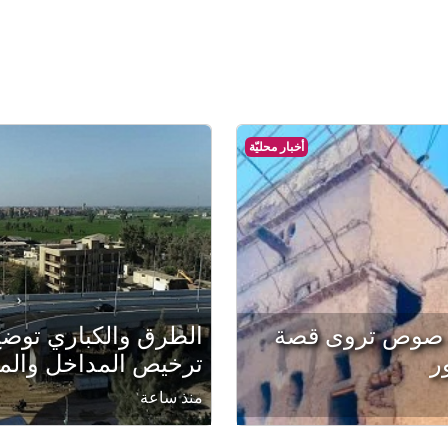
أخبار محليّة
رية صوص تروى قصة
الطرق والكباري توض
ر
ترخيص المداخل والم
منذ ساعة