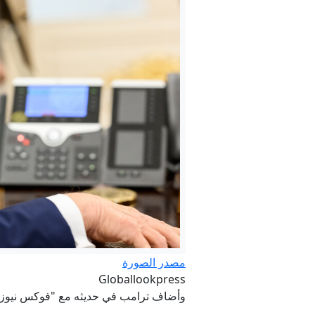
أخبار × 24 ساعة.. التمو
متحدث التعليم العالي: 95 ألف طالب متوقع تسجيلهم في المرحلة الأولى للتنسيق.. وا
مصدر الصورة
Globallookpress
وأضاف ترامب في حديثه مع "فوكس نيوز" أن