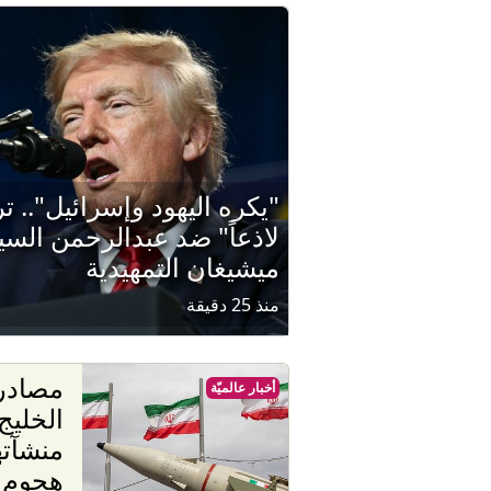
"يكره اليهود وإسرائيل".. 
لاذعاً" ضد عبدالرحمن السيد
ميشيغان التمهيدية
منذ 25 دقيقة
مصادر:
أخبار عالميّة
الخليج
منشآته
هجوم 