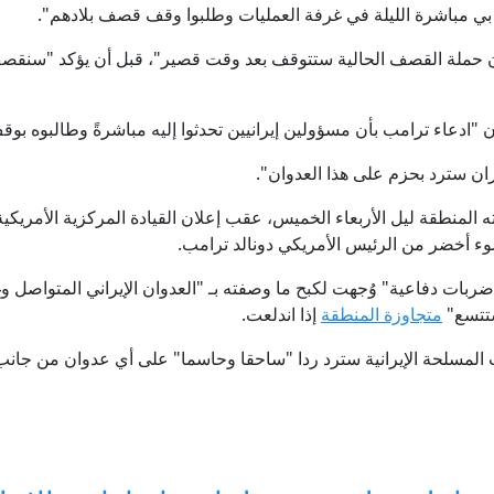
وا بي مباشرة الليلة في غرفة العمليات وطلبوا وقف قصف بلادهم".
 أن حملة القصف الحالية ستتوقف بعد وقت قصير"، قبل أن يؤكد "سنقصف ا
ن "ادعاء ترامب بأن مسؤولين إيرانيين تحدثوا إليه مباشرةً وطالبوه 
ان سترد بحزم على هذا العدوان".
ه المنطقة ليل الأربعاء الخميس، عقب إعلان القيادة المركزية الأمري
ء أخضر من الرئيس الأمريكي دونالد ترامب.
بات دفاعية" وُجهت لكبح ما وصفته بـ "العدوان الإيراني المتواصل وغي
تتسع"
متجاوزة المنطقة
إذا اندلعت.
قوات المسلحة الإيرانية سترد ردا "ساحقا وحاسما" على أي عدوان من جا