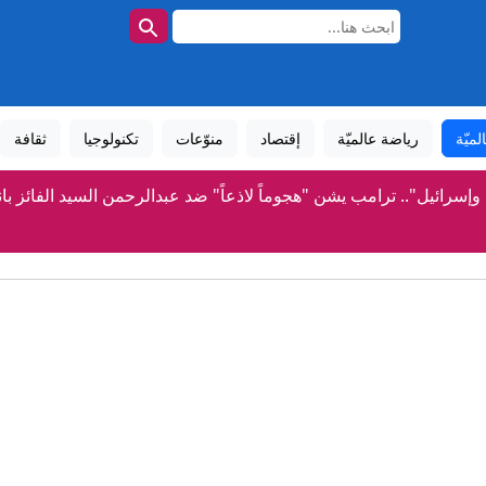
لميّة
رياضة عالميّة
إقتصاد
منوّعات
تكنولوجيا
ثقافة
 وإسرائيل".. ترامب يشن "هجوماً لاذعاً" ضد عبدالرحمن السيد الفائز با
أبراج الحمام التراثية بقرية صوص تروى قصة قرن من الزمن فى ق
طرق والكباري توضح مستندات وإجراءات ترخيص المداخل والمخارج عل
موعد مباراة منتخب مصر لناشئات كرة اليد أمام الصين فى ربع نهائى ب
منتحلة صفة صحفية تعترف: واقعة التحرش مزعومة بسبب خلافات ع