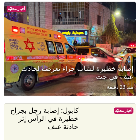
أخبار محليّة
إصابة خطيرة لشاب جراء تعرضه لحادث
عنف في جت
منذ 23 دقيقة
كابول: إصابة رجل بجراح
أخبار محليّة
خطيرة في الرأس إثر
حادثة عنف