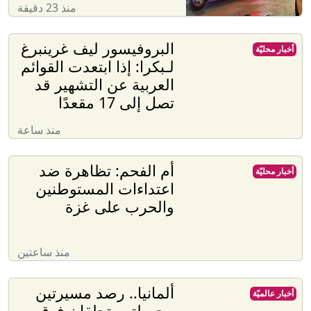
منذ 23 دقيقة
البروفيسور ليف غرينبرغ
أخبار محليّة
لـبكرا: إذا ابتعدت القوائم
العربية عن التشهير قد
تصل إلى 17 مقعدًا
منذ ساعة
أم الفحم: تظاهرة ضد
أخبار محليّة
اعتداءات المستوطنين
والحرب على غزة
منذ ساعتين
ألمانيا.. رصد مسيرتين
أخبار عالميّة
مجهولتين تحلقان فوق