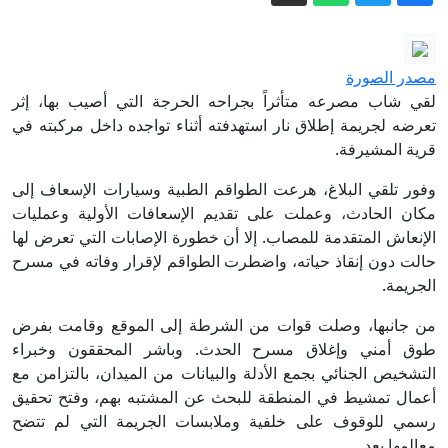
رجل بحالة خطيرة في كابول
أم الفحم: تظاهرة ضد اعتداءات
مصدر الصورة
المستوطنين والحرب على غزة
لقي شاب مصرعه متأثراً بجراحه الحرجة التي أصيب بها، إثر
ميدالية ذهبية لجولان عرابي من عرابة في
تعرضه لجريمة إطلاق نار استهدفته أثناء تواجده داخل مركبته في
قرية المشيرفة.
بطولة الدولة للملاكمة
تنكيل وتعذيب في عرض البحر.. شهادات
وفور تلقي البلاغ، هرعت الطواقم الطبية وسيارات الإسعاف إلى
مكان الحادث، وعملت على تقديم الإسعافات الأولية وعمليات
ناشطي أسطول غزة تفضح الرواية
الإنعاش المتقدمة للمصاب. إلا أن خطورة الإصابات التي تعرض لها
الإسرائيلية
أصول روسيا المجمدة.. كيف تمول أوروبا
حالت دون إنقاذ حياته، واضطرت الطواقم لإقرار وفاته في مسرح
أوكرانيا دون مصادرة الأموال؟
الجريمة.
تركيا: التحالف مع السعودية وباكستان
من جانبها، وصلت قوات من الشرطة إلى الموقع وقامت بفرض
يعادل البند الخامس للناتو.. ومصر قد تنضم
طوق أمني وإغلاق مسرح الحدث. وباشر المحققون وخبراء
قريباً
التشخيص الجنائي بجمع الأدلة والبيانات من الميدان، بالتزامن مع
أعمال تمشيط في المنطقة للبحث عن المشتبه بهم، وفتح تحقيق
رسمي للوقوف على خلفية وملابسات الجريمة التي لم تتضح
معالمها بعد.