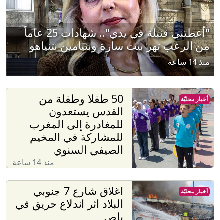
"أعطتني قنبلة في يدي".. شهادات 25 عاماً
من الرعب تهز بيت سارة وبنيامين نتنياهو
منذ 14 ساعة
50 طفلا وطفلة من
أخبار محليّة
القدس يستعدون
للمغادرة إلى المغرب
للمشاركة في المخيم
الصيفي السنوي
منذ 14 ساعة
اغلاق شارع 7 جنوبي
أخبار محليّة
البلاد اثر اندلاع حريق في
باص