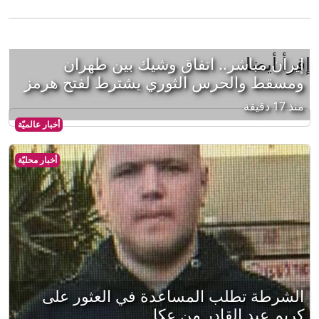
إقرأ أيضا
إيران مباشر.. اتفاق وشيك بين طهران
ومسقط والحرس الثوري يشترط لفتح هرمز
منذ 17 دقيقة
أخبار عالميّة
أخبار محليّة
الشرطة تطلب المساعدة في العثور على
كريم عبد القادر من عكا