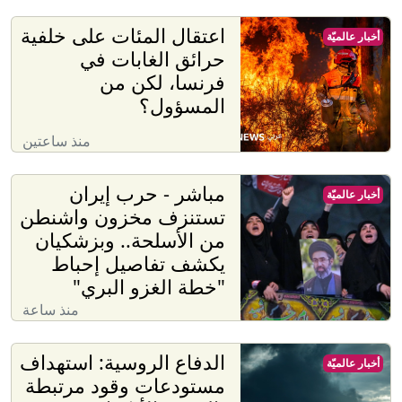
اعتقال المئات على خلفية
أخبار عالميّة
حرائق الغابات في
فرنسا، لكن من
المسؤول؟
منذ ساعتين
مباشر - حرب إيران
أخبار عالميّة
تستنزف مخزون واشنطن
من الأسلحة.. وبزشكيان
يكشف تفاصيل إحباط
"خطة الغزو البري"
منذ ساعة
الدفاع الروسية: استهداف
أخبار عالميّة
مستودعات وقود مرتبطة