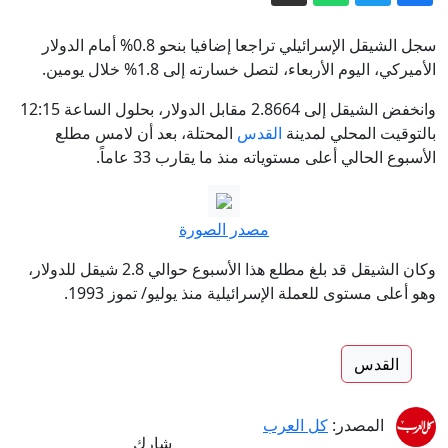
شاهد.. نائب ترشق رئيس وزراء كوسوفو
المؤقت بالبيض
سجل الشيقل الإسرائيلي تراجعا إضافيا بنحو 0.8% أمام الدولار
مواعيد صرف مخصصات التأمين الوطني
الأميركي، اليوم الأربعاء، لتصل خسارته إلى 1.8% خلال يومين.
خلال آب 2026
وانخفض الشيقل إلى 2.8664 مقابل الدولار، بحلول الساعة 12:15
وكالة إيرانية تنشر فيديو للمرشد الأعلى
بالتوقيت المحلي لمدينة
القدس
المحتلة، بعد أن لامس مطلع
مجتبى خامنئي دون توضيح تاريخه
الأسبوع الحالي أعلى مستوياته منذ ما يقارب 33 عاماً.
إصابة شاب بحالة متوسطة إثر لدغة أفعى
قرب حريش
مصدر الصورة
نائب أمريكي: اتفاقية السعودية وتركيا
وكان الشيقل قد بلغ مطلع هذا الأسبوع حوالي 2.8 شيقل للدولار،
وباكستان إنجاز يحسب لترامب
وهو أعلى مستوى للعملة الإسرائيلية منذ يوليو/ تموز 1993.
الخارجية الإسرائيلية تحذّر مواطنيها في
اليونان بسبب مظاهرات دعم لغزة: ‘قلّلوا
القدس
إظهار الرموز اليهودية‘
المصدر:
كل العرب
شارك