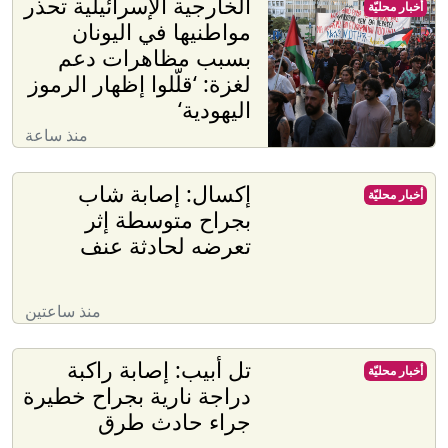
الخارجية الإسرائيلية تحذّر
أخبار محليّة
مواطنيها في اليونان
بسبب مظاهرات دعم
لغزة: ‘قلّلوا إظهار الرموز
اليهودية‘
منذ ساعة
إكسال: إصابة شاب
أخبار محليّة
بجراح متوسطة إثر
تعرضه لحادثة عنف
منذ ساعتين
تل أبيب: إصابة راكبة
أخبار محليّة
دراجة نارية بجراح خطيرة
جراء حادث طرق