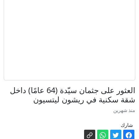
ضربات أوكرانية ضد منشآت نفط روسية
ضبط نحو 100 ألف شيكل و10 ساعات
فاخرة: مداهمة شرطية ضد أهداف إجرامية
في حيفا
مسيّرات وكاميرات لرصد المخالفات..
شرطة المرور تكثف حملاتها على الطرق
رواج إعلان الأمير علي عدم تغير الموقف
من انفنتينو رغم وصول المستحقات
ضبط 100 ألف شيكل نقدا و10 ساعات من
ماركات فاخرة خلال مداهمات للشرطة في
حيفا
شرطة السير تستخدم مُسيرات لضبط
العثور على جثمان سيّدة (64 عامًا) داخل
مرتكبي المخالفات
شقة سكنية في ريشون ليتسيون
فك ملابسات جريمة مقتل محمد كساب
منذ شهرين
محاميد في أم الفحم
كيف تقفز في نهر النيل من دون أن تبتل؟
شارك