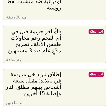
أوكرانية ضد منشآت نفط
روسية
منذ 30 دقيقة
فكّ لغز جريمة قتل في
أخبار محليّة
أم الفحم رغم محاولات
طمس الأدلة.. تصريح
مدّعٍ عام ضد 3 مشتبهين
منذ ساعة
إطلاق نار داخل مدرسة
أخبار محليّة
في تايلاند: مقتل سبعة
أشخاص بينهم مطلق النار
وإصابة 15 أخرين
منذ ساعتين