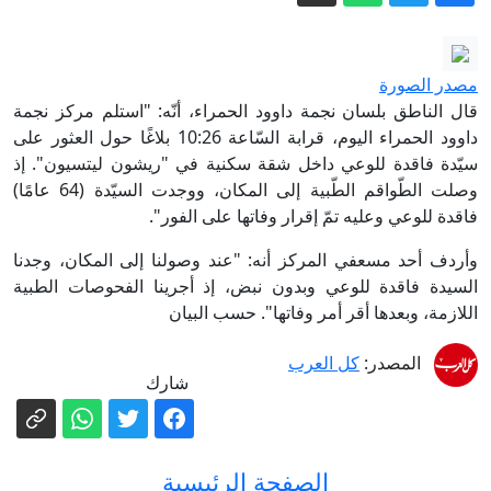
شاهد خطابات ترامب المتقلبة بشأن الحرب
مع إيران
إعلام يمني: انفجارات في مأرب بعد قصف
مصدر الصورة
الحوثيين لمواقع بالمدينة
قال الناطق بلسان نجمة داوود الحمراء، أنّه: "استلم مركز نجمة
ساويرس يعلّق على هجوم ترامب ضد
داوود الحمراء اليوم، قرابة السّاعة 10:26 بلاغًا حول العثور على
سيّدة فاقدة للوعي داخل شقة سكنية في "ريشون ليتسيون". إذ
عبدالرحمن السيد بسبب إسرائيل
وصلت الطّواقم الطّبية إلى المكان، ووجدت السيّدة (64 عامًا)
إطلاق نار داخل مدرسة في تايلاند: مقتل
فاقدة للوعي وعليه تمّ إقرار وفاتها على الفور".
سبعة أشخاص بينهم مطلق النار وإصابة 15
وأردف أحد مسعفي المركز أنه: "عند وصولنا إلى المكان، وجدنا
أخرين
بالفيديو.. المتطرف اليميني مردخاي دفيد
السيدة فاقدة للوعي وبدون نبض، إذ أجرينا الفحوصات الطبية
يلاحق رئيس حزب التجمع في يافا ويوجه
اللازمة، وبعدها أقر أمر وفاتها". حسب البيان
إليه عبارات استفزازية
استطلاع للرأي: هذا ما تحصل عليه الأحزاب
المصدر:
كل العرب
العربية ان خاضت الانتخابات بقائمتين
شارك
الصفحة الرئيسية