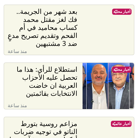
بعد شهر من الجريمة..
أخبار محليّة
فك لغز مقتل محمد
كساب محاميد في أم
الفحم وتقديم تصريح مدعٍ
ضد 3 مشتبهين
منذ ساعة
استطلاع للرأي: هذا ما
أخبار محليّة
تحصل عليه الأحزاب
العربية ان خاضت
الانتخابات بقائمتين
منذ ساعة
مزاعم روسية بتورط
أخبار عالميّة
الناتو في توجيه ضربات