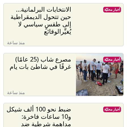
الانتخابات البرلمانية...
أخبار محليّة
حين تتحول الديمقراطية
إلى طقسٍ سياسي لا
يُغيِّرالوقائع
منذ ساعة
مصرع شاب (25 عامًا)
أخبار محليّة
غرقًا في شاطئ بات يام
منذ ساعة
ضبط نحو 100 ألف شيكل
أخبار محليّة
و10 ساعات فاخرة:
مداهمة شرطية ضد