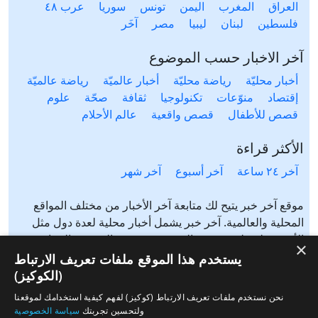
العراق
المغرب
اليمن
تونس
سوريا
عرب ٤٨
فلسطين
لبنان
ليبيا
مصر
آخَر
آخر الاخبار حسب الموضوع
أخبار محليّة
رياضة محليّة
أخبار عالميّة
رياضة عالميّة
إقتصاد
منوّعات
تكنولوجيا
ثقافة
صحّة
علوم
قصص للأطفال
قصص واقعية
عالم الأحلام
الأكثر قراءة
آخر ٢٤ ساعة
آخر أسبوع
آخر شهر
موقع آخر خبر يتيح لك متابعة آخر الأخبار من مختلف المواقع
المحلية والعالمية. آخر خبر يشمل أخبار محلية لعدة دول مثل
الأردن، فلسطين، مصر، السعودية، تونس، المغرب، الجزائر،
×
عرب ٤٨، لبنان، العراق، اليمن وغيرها آخر خبر يتيح متابعة أخبار
يستخدم هذا الموقع ملفات تعريف الارتباط
من شتى المواضيع مثل: أخبار محلية، أخبار عالمية، رياضة،
(الكوكيز)
إقتصاد، ثقافة، منوعات وغيرها تابع الأخبار المحلية والعالمية من
نحن نستخدم ملفات تعريف الارتباط (كوكيز) لفهم كيفية استخدامك لموقعنا
مختلف المواقع الإخبارية: الجزيرة، العربية، بي بي سي، سي ان
ولتحسين تجربتك
سياسة الخصوصية