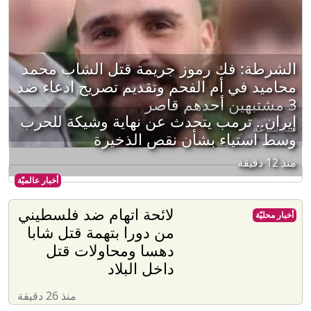
الشرطة: فك رموز جريمة قتل الشاب محمد
محاميد في أم الفحم وتقديم تصريح ادعاء ضد
3 مشتبهين أحدهم قاصر
إيران.. ترمب يتحدث عن نهاية وشيكة للحرب
منذ ساعة
وسط استياء بشأن نقص الذخيرة
منذ 12 دقيقة
أخبار عالميّة
لائحة اتهام ضد فلسطيني
أخبار محليّة
من دورا بتهمة قتل شابا
دهسا ومحاولات قتل
داخل البلاد
منذ 26 دقيقة