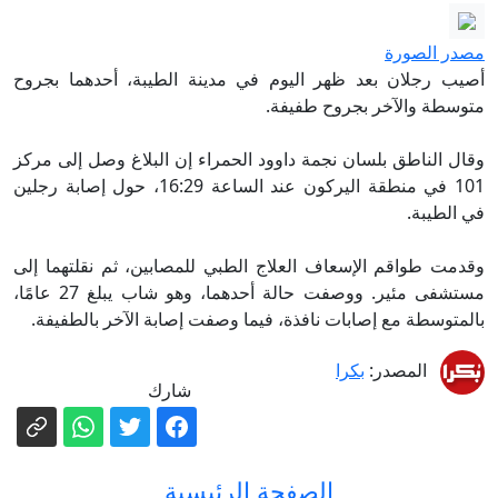
مصادر تكشف لـCNN ما يقوله كبير
جنرالات ترامب عن الحرب مع إيران
مصدر الصورة
بعد عشرة أعوام.. هل نجح قانون الاندماج
أصيب رجلان بعد ظهر اليوم في مدينة الطيبة، أحدهما بجروح
في ألمانيا؟
متوسطة والآخر بجروح طفيفة.
مصادر عبرية: نتنياهو وكاتس يعطيان الضوء
وقال الناطق بلسان نجمة داوود الحمراء إن البلاغ وصل إلى مركز
الأخضر لبدء أعمال إعادة الإعمار في شرق
101 في منطقة اليركون عند الساعة 16:29، حول إصابة رجلين
رفح
الخارجية الإسرائيلية تحذر مواطنيها في
في الطيبة.
اليونان قبيل مظاهرات على خلفية حرب
وقدمت طواقم الإسعاف العلاج الطبي للمصابين، ثم نقلتهما إلى
غزة وتدعوهم لإخفاء الرموز الإسرائيلية
مواعيد صرف مخصصات التأمين الوطني
مستشفى مئير. ووصفت حالة أحدهما، وهو شاب يبلغ 27 عامًا،
خلال آب 2026
واليهودية
بالمتوسطة مع إصابات نافذة، فيما وصفت إصابة الآخر بالطفيفة.
ابتداءً من 75 كم/س: تشديد مخالفات
المصدر:
بكرا
السرعة على طرق مصنفة عالية الخطورة
شارك
الصفحة الرئيسية