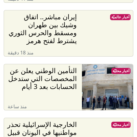
إيران مباشر.. اتفاق
أخبار عالميّة
وشيك بين طهران
ومسقط والحرس الثوري
يشترط لفتح هرمز
منذ 18 دقيقة
التأمين الوطني يعلن عن
أخبار محليّة
المخصصات التي ستدخل
الحسابات بعد 3 أيام
منذ ساعة
الخارجية الإسرائيلية تحذر
أخبار محليّة
مواطنيها في اليونان قبيل