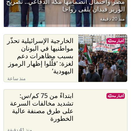
مصر واحتمال انضمامها مكة الدفاعي.. تصريح
الوزير فيدان يلقى رواجا
منذ 20 دقيقة
الخارجية الإسرائيلية تحذّر
أخبار محليّة
مواطنيها في اليونان
بسبب مظاهرات دعم
لغزة: ‘قلّلوا إظهار الرموز
اليهودية‘
منذ ساعة
ابتداءً من 75 كم/س:
أخبار محليّة
تشديد مخالفات السرعة
على طرق مصنفة عالية
الخطورة
منذ 41 دقيقة