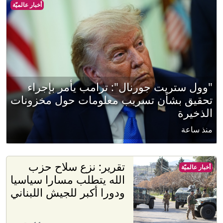
أخبار عالميّة
"وول ستريت جورنال": ترامب يأمر بإجراء
تحقيق بشأن تسريب معلومات حول مخزونات
الذخيرة
منذ ساعة
تقرير: نزع سلاح حزب
أخبار عالميّة
الله يتطلب مسارا سياسيا
ودورا أكبر للجيش اللبناني