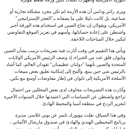
ويرى راتنر ودانبي أن هذه الأزمة لم تكن مجرد مشكلة تجارية أو
صناعية، بل كانت دليلا على ما يصفانه بـ"العجز الإستراتيجي"
الأمريكي، ويقولان إن نجاح الصين في استخدام هذه الورقة أجبر
واشنطن على إعادة حساباتها، وأسهم في تعزيز الموقع التفاوضي
لبكين خلال المباحثات اللاحقة.
ويأتي هذا التقييم في وقت أثارت فيه تصريحات ترمب بشأن الصين
وتايوان قلق عدد من الخبراء، إذ وصف الرئيس الأمريكي الولايات
المتحدة والصين بأنهما "دولتان عظيمتان" تقودان العالم، كما أشاد
بالرئيس شي جين بينغ، وألمح إلى إمكانية تعليق بعض مبيعات
الأسلحة الأمريكية إلى تايوان في إطار مفاوضات أوسع مع بكين.
وأثارت هذه التصريحات مخاوف لدى بعض المحللين من احتمال
تراجع واشنطن عن السياسات التي اعتمدتها خلال السنوات الأخيرة
لتعزيز الردع في منطقة آسيا والمحيط الهادئ.
وفي هذا السياق، نقلت نيويورك تايمز عن بوني غلاسر، مديرة
برنامج المحيطين الهندي والهادئ في صندوق مارشال الألماني ،
قولها إن كثيرين يشعرون بالقلق من أن ترمب بات يتبنى بعض