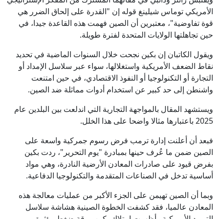
الأمريكي توماس شيلينغ قوله إن "القدرة على إلحاق الضرر هي
قوة تفاوضية"، معتبرين أن الصين فهمت هذه القاعدة جيدا، في
حين تجاهلتها الولايات المتحدة لفترة طويلة.
ويقول الكاتبان إن بكين نجحت خلال السنوات الماضية في تحديد
نقاط الضعف الأمريكية واستغلالها، سواء عبر سلاسل الإمداد أو
التجارة أو التكنولوجيا أو النفوذ الاقتصادي، في حين امتنعت
واشنطن إلى حد كبير عن استخدام أدوات مماثلة ضد الصين.
ويستشهد المقال بالمواجهة التجارية التي اندلعت بين البلدين عام
2025 باعتبارها مثالا واضحا على هذا الخلل.
فبعد أن أعلنت إدارة ترمب فرض رسوم جمركية واسعة على
الصين ضمن ما عُرف حينها بمبادرة "يوم التحرير"، ردت بكين
بفرض قيود على صادرات المعادن الأرضية النادرة، وهي مواد
أساسية تدخل في الصناعات المتقدمة والتكنولوجيا الدفاعية.
وبما أن الصين تهيمن على الجزء الأكبر من عمليات معالجة هذه
المعادن عالميا، فقد كشفت الخطوة الصينية هشاشة سلاسل
التوريد الأمريكية وأظهرت امتلاك بكين ورقة ضغط مؤثرة.