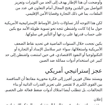
وأوضحت أن هذا الإطار يهدف إلى الحد من التوترات وتعزيز
التواصل بين البلدين وفتح المجال أمام التعاون في عدد من
الملفات، بما في ذلك التجارة وقضايا الأمن الإقليمي.
لكن هذا التوجه أثار تساؤلات داخل الأوساط الإستراتيجية الأمريكية
حول ما إذا كانت واشنطن تتجه نحو تسوية طويلة الأمد مع بكين
على حساب قدرتها على ردعها أو التأثير في سلوكها.
بكين نجحت خلال السنوات الماضية في تحديد نقاط الضعف
الأمريكية واستغلالها، سواء عبر سلاسل الإمداد أو التجارة أو
التكنولوجيا أو النفوذ الاقتصادي، في حين امتنعت واشنطن إلى حد
كبير عن استخدام أدوات مماثلة ضد الصين
عجز إستراتيجي أمريكي
ويستند مقال فورين أفيرز إلى فكرة محورية مفادها أن المنافسة
بين القوى الكبرى لا تقتصر على تعزيز القدرات الذاتية أو بناء
التحالفات، بل تتطلب أيضا امتلاك أدوات ضغط فعالة على الخصم.
إعلان
ويقتبس راتنر ودانبي في مقالهما المشترك من المفكر الإستراتيجي