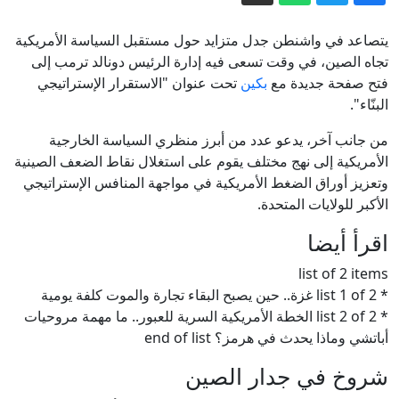
الاستخبارات الأميركية: بوتين قد يختبر
تماسك الناتو بهجوم محدود
يتصاعد في واشنطن جدل متزايد حول مستقبل السياسة الأمريكية
انتشال شاب تعرض للغرق قبالة شاطئ
تجاه الصين، في وقت تسعى فيه إدارة الرئيس دونالد ترمب إلى
فتح صفحة جديدة مع
بكين
تحت عنوان "الاستقرار الإستراتيجي
القدس في بات يام وإقرار وفاته
البنّاء".
حالة الطقس: أجواء غائمة جزئيًا وانخفاض
ملموس على درجات الحرارة
من جانب آخر، يدعو عدد من أبرز منظري السياسة الخارجية
الأمريكية إلى نهج مختلف يقوم على استغلال نقاط الضعف الصينية
وزارة الصحة تحذّر الجمهور من استخدام
وتعزيز أوراق الضغط الأمريكية في مواجهة المنافس الإستراتيجي
منتجات إضافية للعناية بالشعر
الأكبر للولايات المتحدة.
تقارير عن اتفاق مؤقت لإعادة فتح مضيق
اقرأ أيضا
هرمز.. ترامب يتحدث عن قرب انتهاء
الحرب وإيران ترد بسخرية
list of 2 items
* list 1 of 2 غزة.. حين يصبح البقاء تجارة والموت كلفة يومية
* list 2 of 2 الخطة الأمريكية السرية للعبور.. ما مهمة مروحيات
أباتشي وماذا يحدث في هرمز؟ end of list
شروخ في جدار الصين