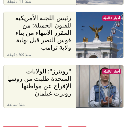
منذ 11 دقيقة
رئيس اللجنة الأمريكية
أخبار عالميّة
للفنون الجميلة: من
المقرر الانتهاء من بناء
قوس النصر قبل نهاية
ولاية ترامب
منذ 58 دقيقة
"رويترز": الولايات
أخبار عالميّة
المتحدة طلبت من روسيا
الإفراج عن مواطنها
روبرت غيلمان
منذ ساعة