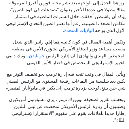
برز هذا الجدل إلى الواجهة بعد نشر مجلة فورين أفيرز المرموقة
مقالا مطولا في عددها الأخير بعنوان "تصدعات في قوة الصين"،
يؤكد أن واشنطن أخفقت خلال السنوات الماضية في استثمار
مكامن الضعف الصينية، رغم أنها تعتبر الصين التحدي الإستراتيجي
الأول الذي يواجه
الولايات المتحدة
.
وتكمن أهمية المقال في كون كاتبيه هما إيلي راتنر -الذي شغل
منصب مساعد وزير الدفاع الأمريكي لشؤون الأمن في منطقة
المحيطين الهندي والهادئ إبان إدارة الرئيس
جو بايدن
– ونيك دانبي
الخبير الإستراتيجي المتخصص في قضايا الأمن القومي.
ويأتي المقال في وقت تتجه فيه إدارة ترمب نحو تخفيف التوتر مع
بكين بعد سلسلة من اللقاءات رفيعة المستوى مع الرئيس الصيني
شي جين بينغ، تُوجت بزيارة ترمب إلى بكين في مايو/أيار المنصرم.
وبحسب تقرير لصحيفة نيويورك تايمز ، يرى مسؤولون أمريكيون
وصينيون أن زيارة الرئيس الأمريكي تمخضت عن تبني البلدين
إطارا جديدا للعلاقات يقوم على مفهوم "الاستقرار الإستراتيجي
البنّاء".