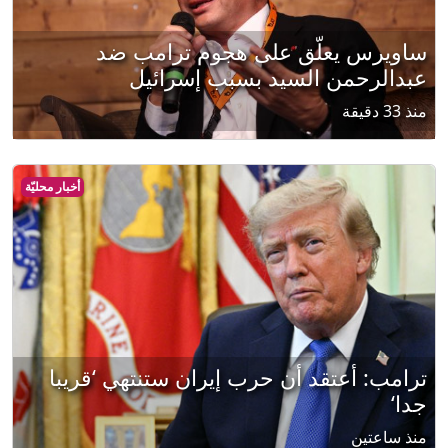
ساويرس يعلّق على هجوم ترامب ضد
عبدالرحمن السيد بسبب إسرائيل
منذ 33 دقيقة
أخبار محليّة
ترامب: أعتقد أن حرب إيران ستنتهي ‘قريبا
جدا‘
منذ ساعتين