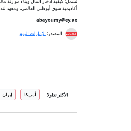
تشمل: كيفية ادخار المال وبناء موازنة ما
أكاديمية سوق أبوظبي العالمي، ومعهد لندن
abayoumy@ey.ae
المصدر:
الإمارات اليوم
أمريكا
إيران
الأكثر تداولا