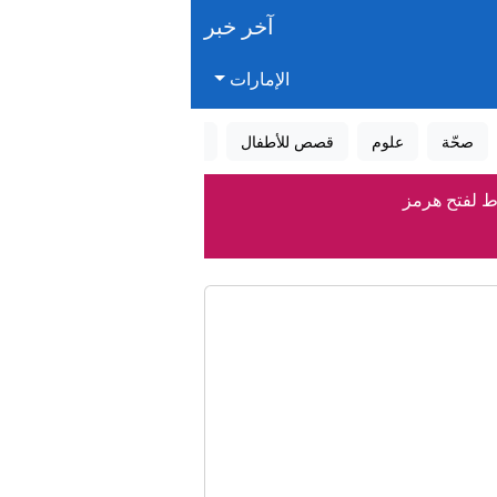
آخر خبر
الإمارات
صحّة
علوم
قصص للأطفال
قصص واقعية
عالم الأحلام
ط لفتح هرمز
 رواجا
بسياتل