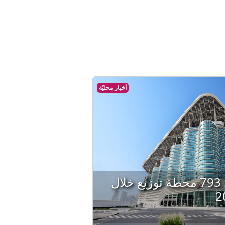
أخبار محليّة
«كهرباء دبي»: تدشين 793 محطة توزيع خلال