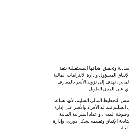
زيرا للعدل
 في أوديسا
 مسيرة
 جيزان
ادية وتحقيق أهدافها المستقبلية بثقة
 إحباط "خطة الغزو البري"
إنفاق المسؤول وإدارة الالتزامات المالية
الي، تهدف إلى تزويد الأسر بالمعارف
 أكبر شحنة سيارات صينية
دي على المدى الطويل.
 أسس التخطيط المالي السليم، لأنها تساعد
مالي في المستقبل، وحددا 10 ممارسات للتخطيط المالي السليم تساعد الأفراد والأسر على إدارة
يلة المدى، وإعداد الميزانية المالية
ابعة الإنفاق وتقييمه بشكل دوري، وإدارة
دخار.