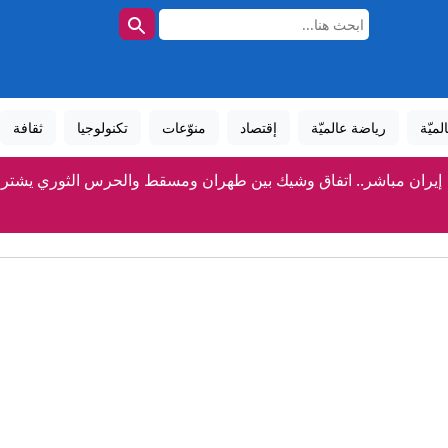
لميّة
رياضة عالميّة
إقتصاد
منوّعات
تكنولوجيا
ثقافة
إيران مباشر.. اتفاق وشيك بين طهران ومسقط والحرس الثوري يشتر
مصر واحتمال انضمامها مكة الدفاعي.. تصريح الوزير فيدان يلقى
"سيفير ويك إند".. آلاف الأشخاص يحيون أحد أبرز تقاليد الصيف 
«كهرباء دبي»: تدشين 793 محطة توزيع خلال النصف الأول من 2026
مصادر تكشف لـCNN ما يقوله كبير جنرالات ترامب عن الحرب مع إيران