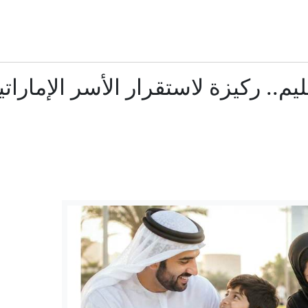
بعد عشرة أعوام.. هل نجح قانون الاندماج في ألمانيا؟
اتفاق مكة للدفاع المشترك.. هل تنضم مصر قريبا؟
م.. ركيزة لاستقرار الأسر الإماراتي
"دبلوماسي الأسد".. ظهور بشار الجعفري في حفل بموسكو يستفز 
حسام لوقا: وقائع مطاردة "عنكبوت" نظام الأسد عبر تحقيق لب
إيران تستنزف ترسانة واشنطن: البنتاغون يمهل شركات السلاح 21 يوما لتسريع الإنتاج
هروب من الدولار إلى اليوان.. هل تستقل أفريقيا أم تعيد توزيع اع
نا فتيات مغتصبات": شهادة طبيبة تكشف الرعب الذي تعيشه مهاجرا