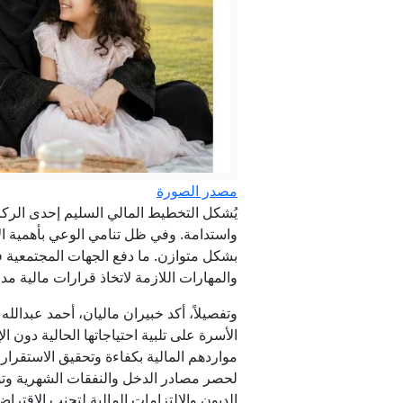
مصدر الصورة
يُشكل التخطيط المالي السليم إحدى الركائز
مباشر - حرب 
واستدامة. وفي ظل تنامي الوعي بأهمية الإد
بشكل متوازن. ما دفع الجهات المجتمعية ف
عبر خط بحري
والمهارات اللازمة لاتخاذ قرارات مالية 
وتفصيلاً، أكد خبيران ماليان، أحمد عبدالل
مواردهم المالية بكفاءة وتحقيق الاستقرار
لحصر مصادر الدخل والنفقات الشهرية وتوزي
الديون والالتزامات المالية لتجنب الاقتر