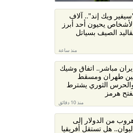
سيفير ويك إند".. آلاف
لأشخاص يحيون أحد أبرز
قاليد الصيف بسياتل
منذ ساعة
يران مباشر.. اتفاق وشيك
ين طهران ومسقط
الحرس الثوري يشترط
فتح هرمز
منذ 10 دقائق
روب من الدولار إلى
ليوان.. هل تستقل أفريقيا