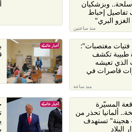
سلحة.. وبزشكيان
أ
تفاصيل إحباط
لغزو البري"
منذ ساعتين
 فتيات مغتصبات":
ب
أخبار عالميّة
 طبيبة تكشف
ق
الذي تعيشه
ات قاصرات في
منذ ساعة
قعة المسيّرة
ح
أخبار عالميّة
ة.. ألمانيا تحذر من
ت
هجينة" تستهدف
 البلاد
ي