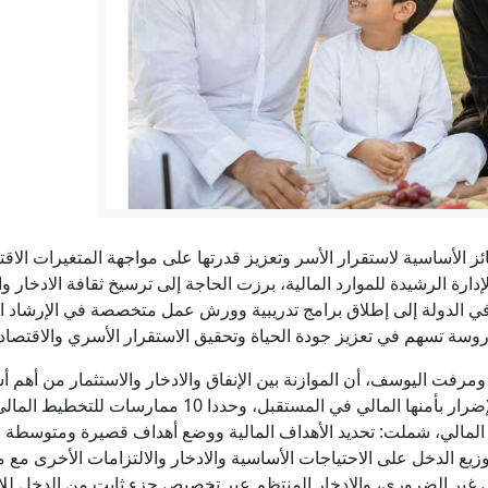
بفارق صوت واحد.. الشيوخ الأمريكي يقر تعيين محامي ترمب الوفي و
الدفاع الروسية: استهداف مستودعات وقود مرتبطة بالجيش الأوكراني
الحوثيون يعلنون استهداف منشأة لـ"أرامكو" في جازان بطائرة
فجر الأحد.. السعودية تعلن إخماد حريق اندلع بمنشأة لأرامكو في
 الأساسية لاستقرار الأسر وتعزيز قدرتها على مواجهة المتغيرات الاقتص
إيران تستنزف مخزون واشنطن من الأسلحة.. وبزشكيان يكشف تفاصيل
ارة الرشيدة للموارد المالية، برزت الحاجة إلى ترسيخ ثقافة الادخار وال
ي الدولة إلى إطلاق برامج تدريبية وورش عمل متخصصة في الإرشاد الم
 يختصر زمن الشحن للشرق الأوسط.. ميناء خورفكان يستعد لاستقبال
مدروسة تسهم في تعزيز جودة الحياة وتحقيق الاستقرار الأسري والاقتصا
ه ومرفت اليوسف، أن الموازنة بين الإنفاق والادخار والاستثمار من أهم
الأسرة على تلبية احتياجاتها الحالية دون الإضرار بأمنها ال
 المالي، شملت: تحديد الأهداف المالية ووضع أهداف قصيرة ومتوسطة وطو
ع الدخل على الاحتياجات الأساسية والادخار والالتزامات الأخرى مع مت
اض غير الضروري، والادخار المنتظم عبر تخصيص جزء ثابت من الدخل للا