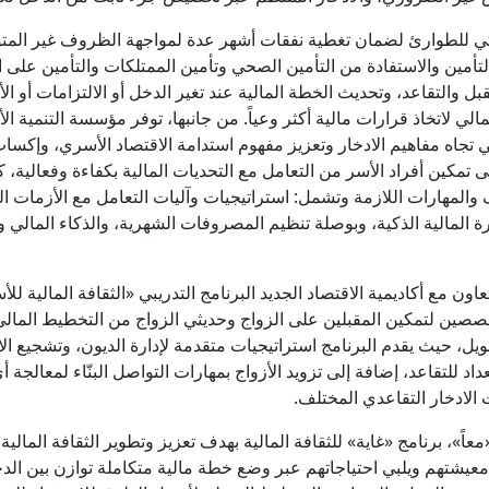
 للطوارئ لضمان تغطية نفقات أشهر عدة لمواجهة الظروف غير المتوقع
أمين والاستفادة من التأمين الصحي وتأمين الممتلكات والتأمين على ال
بل والتقاعد، وتحديث الخطة المالية عند تغير الدخل أو الالتزامات أو الأ
ي لاتخاذ قرارات مالية أكثر وعياً. من جانبها، توفر مؤسسة التنمية الأس
تجاه مفاهيم الادخار وتعزيز مفهوم استدامة الاقتصاد الأسري، وإكساب أ
لى تمكين أفراد الأسر من التعامل مع التحديات المالية بكفاءة وفعالية
المهارات اللازمة وتشمل: استراتيجيات وآليات التعامل مع الأزمات الم
ة المالية الذكية، وبوصلة تنظيم المصروفات الشهرية، والذكاء المالي 
عاون مع أكاديمية الاقتصاد الجديد البرنامج التدريبي «الثقافة المالي
ين لتمكين المقبلين على الزواج وحديثي الزواج من التخطيط المالي الس
، حيث يقدم البرنامج استراتيجيات متقدمة لإدارة الديون، وتشجيع الا
اد للتقاعد، إضافة إلى تزويد الأزواج بمهارات التواصل البنّاء لمعالجة 
ت الادخار التقاعدي المختلف.
ً»، برنامج «غاية» للثقافة المالية بهدف تعزيز وتطوير الثقافة المالي
ر معيشتهم ويلبي احتياجاتهم عبر وضع خطة مالية متكاملة توازن بين ال