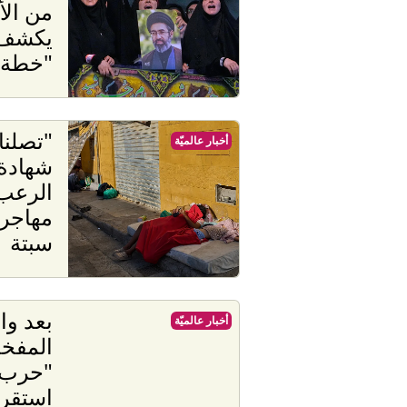
من الأ
يكشف 
"خطة ا
"تصلنا
أخبار عالميّة
شهادة
الرعب 
مهاجر
سبتة
بعد وا
أخبار عالميّة
المفخخ
"حرب 
استقرار