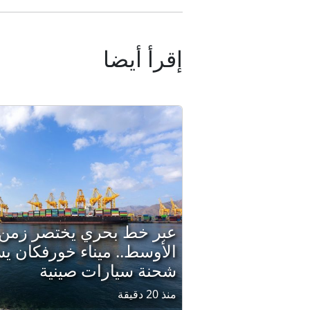
إقرأ أيضا
عبر خط بحري يختصر زمن
الأوسط.. ميناء خورفكان يس
شحنة سيارات صينية
منذ 20 دقيقة