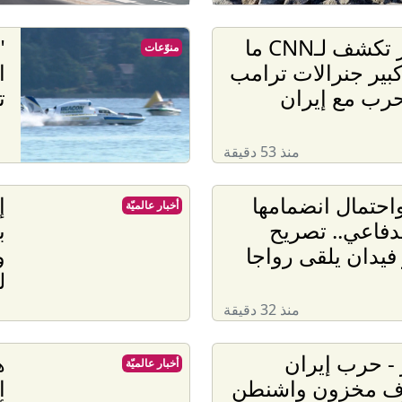
مصادر تكشف لـCNN ما
"
منوّعات
كبير جنرالات ترامب
ا
رب مع إيران
ت
منذ 53 دقيقة
حتمال انضمامها
إ
أخبار عالميّة
دفاعي.. تصريح
ب
 فيدان يلقى رواجا
و
ل
منذ 32 دقيقة
- حرب إيران
ه
أخبار عالميّة
ف مخزون واشنطن
ا