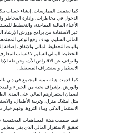
كما تضمنت الممارسات، إنشاء حساب بنكي
الدخول في مخاطرات، وإدارة المخاطر والت
الأعباء المالية المفاجئة، والتخطيط للمستق
عبر الاستفادة من برامج وورش الإرشاد المال
المالي السليم، بهدف رفع الوعي المجتمعي 
وآليات التخطيط المالي والإنفاق، إضافة إ
التخطيط المالي السليم لاكتساب المعارف و
والتوقف عن الاقتراض الآن، وخريطة الإدار
الاستثمار واستشراف المستقبل.
كما قدمت هيئة تنمية المجتمع في دبي بالت
والورش، بإشراف نخبة من الخبراء والمتخصص
لضمان استقرارهم المالي على المدى الطويل
مثل امتلاك منزل، وتربية الأطفال، والاستعد
الاستثمار الذكي وبناء الثروة، وفهم خيارا
فيما صممت هيئة المساهمات المجتمعية «معا
تحقيق الاستقرار المالي الذي يفي بمعايي