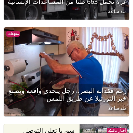
غزة تحمل 663 طناً من المساعدات الإنسانية
منذ ساعة
منوّعات
رغم فقدانه البصر.. رجل يتحدى واقعه ويصنع
خبز التورتيلا عن طريق اللمس
منذ ساعة
سوريا تعلن التوصل
أخبار عالميّة