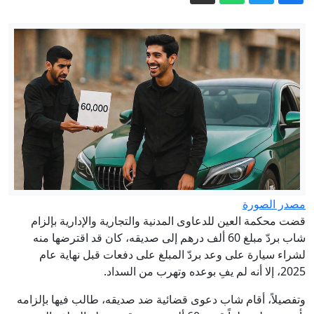
من "القرض الحسن" إلى مطار بيروت..
حزب الله "يختنق" مالياً
اتساع رقعة المواجهة.. 7 قتلى وعشرات
المصابين بقصف حوثي لميناء المخا باليمن
قارن فيها بين عائلته وعائلة عبدول.. تدوينة
لترمب تشعل الجدل
سباق الزمن بين واشنطن وطهران.. من
يحسم الصراع في مضيق هرمز؟
5 أسئلة حول اتفاقية مكة.. هل تمثل نواة
لـ"ناتو إسلامي"؟
مصدر الصورة
"الأرصاد" يحذّر من تطورات جوية خطرة
قضت محكمة العين للدعاوى المدنية والتجارية والإدارية بإلزام
اليوم
شاب بردّ مبلغ 60 ألف درهم إلى صديقه، كان قد اقترضها منه
لشراء سيارة على وعد بردّ المبلغ على دفعات قبل نهاية عام
2025، إلا أنه لم يفِ بوعده وتهرب من السداد.
وتفصيلاً، أقام شاب دعوى قضائية ضد صديقه، طالب فيها بإلزامه