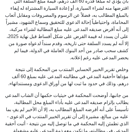
بأن يؤدي له مبلغاً قدره 60 ألف درهم، قيمة مبلغ السلفة التي
اقترضها منه لشراء السيارة، أو إعادة السيارة المشتراة له إيفاء
بالمبلغ المطالب به، فضلاً عن الرسوم والمصروفات ومقابل أتعاب
المحاماة، واحتياطياً إحالة الدعوى للتحقيق وسماع الشهود، مشيراً
إلى أنه أقرض صديقه المدعى عليه مبلغ المطالبة لشراء مركبة،
على أن يسدد له قيمة القرض على شكل أقساط قبل نهاية 2025،
إلا أنه لم يسدد السلفة حتى تاريخه، وقدم سنداً لدعواه صورة من
كشف سحب صادر من أحد البنوك العاملة في الدولة، فيما لم
يحضر المدعى عليه رغم إعلانه.
وخلص تقرير الخبير الحسابي المنتدب من المحكمة إلى نتيجة
مؤداها «أحقية المدعي في مطالبته المدعى عليه بمبلغ 60 ألف
درهم، وذلك في حدود ما ثبت لها من أوراق الدعوى ومستنداتها».
من جانبها، أوضحت المحكمة في حيثيات حكمها أن الشاب المدعي
يطالب بإلزام صديقه المدعى عليه بأداء المبلغ محل المطالبة،
تأسيساً على أنه أقرضه المبلغ المطالب به، إلا أن الأخير لم يفِ بما
عليه من مبالغ، مشيرة إلى أن تقرير الخبير المنتدب في الدعوى -
الذي تطمئن إليه المحكمة في ما توصل إليه من نتيجة - أثبت أحقية
المدعي في مطالبته، ما تكون معه ذمة المدعى عليه مشغولة