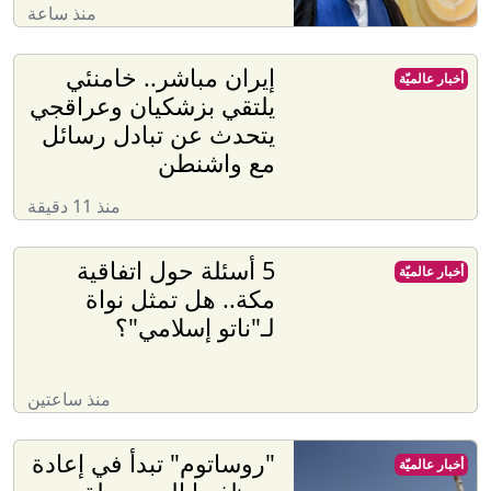
منذ ساعة
إيران مباشر.. خامنئي
أخبار عالميّة
يلتقي بزشكيان وعراقجي
يتحدث عن تبادل رسائل
مع واشنطن
منذ 11 دقيقة
5 أسئلة حول اتفاقية
أخبار عالميّة
مكة.. هل تمثل نواة
لـ"ناتو إسلامي"؟
منذ ساعتين
"روساتوم" تبدأ في إعادة
أخبار عالميّة