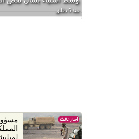
منذ 5 دقائق
أخبار عالميّة
المملك
لميليش