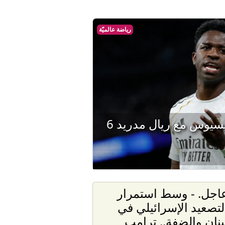
رياضة عالميّة
بـ24 مليون يورو.. فينيسيوس مع ريال مدريد 6
اجل. - وسط استمرار
لتصعيد الإسرائيلي في
بنان والضفة.. ترامب