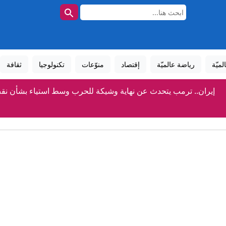
لميّة
رياضة عالميّة
إقتصاد
منوّعات
تكنولوجيا
ثقافة
إيران.. ترمب يتحدث عن نهاية وشيكة للحرب وسط استياء بشأن نق
كيف نجح الحلفاء في تهريب "سلاح هتلر العجيب" من بولندا المحتلة إل
بـ24 مليون يورو.. فينيسيوس مع ريال مدريد 6 أعوام أخرى وللأبد
أوكرانيا والناتو.. عضوية مؤجلة أم طريق مسدود؟
مسؤول سعودي لـCNN: المملكة تتوقع "هجمات" لميليشيات عراقية والحوثي