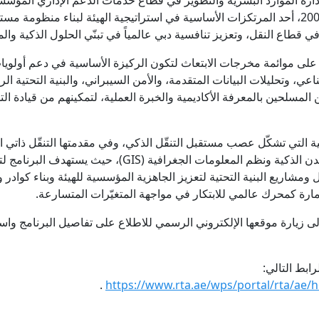
دارة الموارد البشرية والتطوير في قطاع خدمات الدعم الإداري المؤسس
برنامج الابتعاث، الذي أطلقته الهيئة عام 2009، أحد المرتكزات الأساسية في استراتيجية الهيئة
 قطاع النقل، وتعزيز تنافسية دبي عالمياً في تبنّي الحلول الذكية والم
لى موائمة مخرجات الابتعاث لتكون الركيزة الأساسية في دعم أولويات
، وتحليلات البيانات المتقدمة، والأمن السيبراني، والبنية التحتية الرق
المسلحين بالمعرفة الأكاديمية والخبرة العملية، لتمكينهم من قيادة ال
التي تشكّل عصب مستقبل التنقّل الذكي، وفي مقدمتها التنقّل ذاتي ال
المرورية المتقدمة، وصولاً إلى تخطيط المدن الذكية ونظم ا
ومشاريع البنية التحتية لتعزيز الجاهزية المؤسسية للهيئة وبناء كوادر و
لإمارة كمحرك عالمي للابتكار في مواجهة المتغيّرات المتسارعة.
 إلى زيارة موقعها الإلكتروني الرسمي للاطلاع على تفاصيل البرنامج و
رابط التالي:
.
https://www.rta.ae/wps/portal/rta/ae/