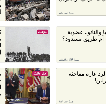
ي
ل
منذ ساعة
ا والناتو.. عضوية
ك
منوّعات
 أم طريق مسدود؟
ت
ا
إ
منذ 39 دقيقة
لرد غارة مفاجئة
ت
أخبار عالميّة
لين!
ح
ا
ت
منذ ساعة