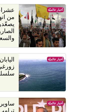
عشرات
أخبار عالميّة
من انه
يصعّد
الصارو
والسعو
اليابا
أخبار عالميّة
زورغي
سلسلة
ساوير
أخبار عالميّة
ترامب