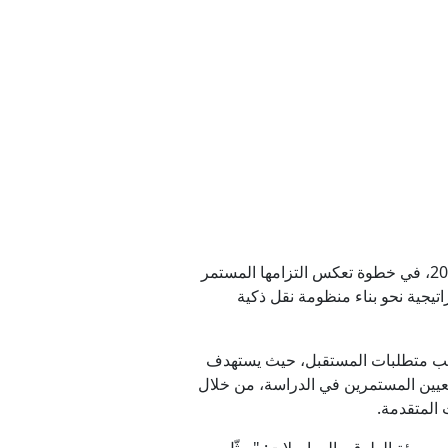
امر تنفيذية جديدة
ل الصغرى
ل مخزونات الذخيرة
أعلنت هيئة الطرق والمواصلات في دبي عن فتح باب التقديم لبرنامج الابتعاث الأكاديمي للعام الدراسي 2026–2027، في خطوة تعكس التزامها المستمر
يجية نحو بناء منظومة نقل ذكية
ية وشيكة للحرب مع إيران
تواكب متطلبات المستقبل، حيث يستهدف
امعيين المستمرين في الدراسة، من خلال
المتقدمة.