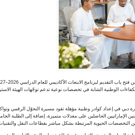
ب يحاول مجدداً تقييد حق المواطنة بالولادة في الولايات المتحدة عبر أو
اليابان ترد على إطلاق اسم زورغي على جزيرة في سلسلة الكوري
وكان الرد غارة مفاجئة على برلين!
تريت جورنال": ترامب يأمر بإجراء تحقيق بشأن تسريب معلومات حو
خنفساء تسمع النار: قيمتها الكبيرة للبحث العلمي
اءات الوطنية الشابة في تخصصات نوعية تدعم توجّهات الهيئة الاسترات
 استمرار التصعيد الإسرائيلي في لبنان والضفة.. ترامب يتحدث عن نها
إمارة دبي في إعداد كوادر وطنية مؤهلة تقود مسيرة التحوّل الرقمي و
طنين الإماراتيين الحاصلين على معدلات متميزة، إضافة إلى الطلبة الج
التخصصات الحيوية المرتبطة بشكل مباشر بقطاعات النقل والتقنيات 