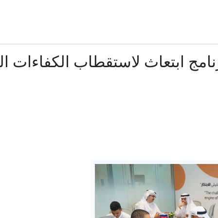
ساويرس يعلّق على هجوم ترامب ضد عبدالرحمن السيد بسبب إ
طالب يطلق النار داخل مدرسة في تايلاند.. مقتل معلم وإصابة 15 شخصًا
نامج ابتعاث لاستقطاب الكفاءات 
رئيس مجلس الشورى بإيران يعلق على "استعراضات" ترا
الاستخبارات الأميركية: بوتين قد يختبر تماسك الناتو بهجوم م
مصر وتركيا: كيف توسّع التعاون العسكري والدفاعي بين البل
الدفاع الروسية تعلن إسقاط 203 مسيرات أوكرانية الليلة الماضية
الدفاع الروسية: إصابة 3 سفن شحن محملة بإمدادات للجيش الأوكراني