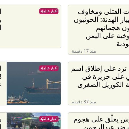
 القتلى ومخاوف
ا
أخبار عالميّة
يار الهدنة: الحوثيون
ب
ون هجماتهم
ا
خية على اليمن
دية
منذ 17 دقيقة
ن ترد على إطلاق اسم
ا
أخبار عالميّة
 على جزيرة في
 الكوريل الصغرى
ع
منذ 37 دقيقة
س يعلّق على هجوم
أخبار عالميّة
 ضد عبدالرحمن
إ