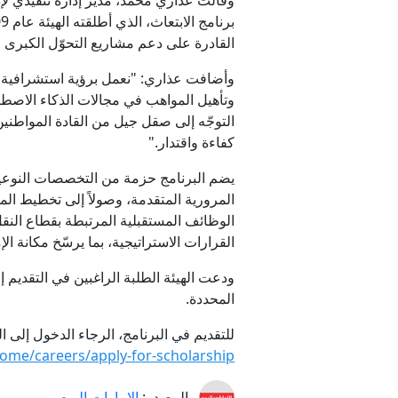
وقالت عذاري محمد، مدير إدارة تنفيذي لإ
القادرة على دعم مشاريع التحوّل الكبرى في
وأضافت عذاري: "نعمل برؤية استشرافية ع
وتأهيل المواهب في مجالات الذكاء الاصطناعي
التوجّه إلى صقل جيل من القادة المواطنين 
كفاءة واقتدار."
يضم البرنامج حزمة من التخصصات النوعية 
الوظائف المستقبلية المرتبطة بقطاع النقل 
القرارات الاستراتيجية، بما يرسّخ مكانة ا
ودعت الهيئة الطلبة الراغبين في التقديم
المحددة.
للتقديم في البرنامج، الرجاء الدخول إلى ال
home/careers/apply-for-scholarship
المصدر:
الإمارات اليوم