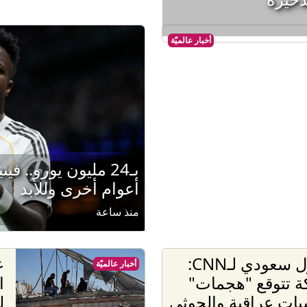
أخبار عالميّة
أعوام أخرى وللأبد
منذ ساعة
مسؤول سعودي لـCNN:
ع
أخبار عالميّة
ة تتوقع "هجمات"
ا
يات عراقية والحوثي
ل