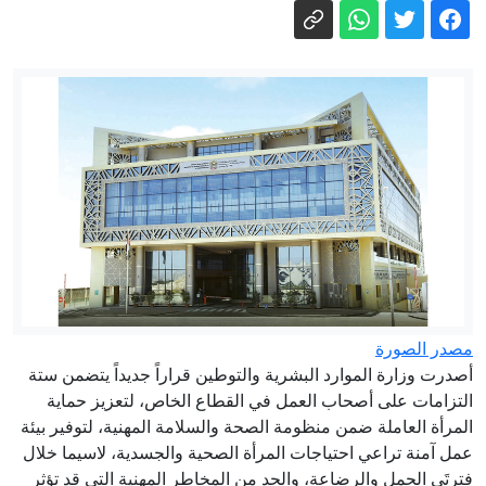
"أمك ثم أمك ثم أمك".. لماذا اختارت هوليود
حديثا نبويا عنوانا لفيلم أكشن؟
اعتقال المئات على خلفية حرائق الغابات
في فرنسا، لكن من المسؤول؟
مباشر - حرب إيران تستنزف مخزون
واشنطن من الأسلحة.. وبزشكيان يكشف
تفاصيل إحباط "خطة الغزو البري"
بعيدا عن الأنظار.. الاحتلال يوافق على البدء
بمشروع "إعمار رفح"
سرطان الرئة يقتل أكثر من 100 ألف
شخص سنويًا.. إليك ما يجب معرفته
«كهرباء دبي»: تدشين 793 محطة توزيع
مصدر الصورة
خلال النصف الأول من 2026
أصدرت وزارة الموارد البشرية والتوطين قراراً جديداً يتضمن ستة
التزامات على أصحاب العمل في القطاع الخاص، لتعزيز حماية
المرأة العاملة ضمن منظومة الصحة والسلامة المهنية، لتوفير بيئة
عمل آمنة تراعي احتياجات المرأة الصحية والجسدية، لاسيما خلال
فترتَي الحمل والرضاعة، والحد من المخاطر المهنية التي قد تؤثر