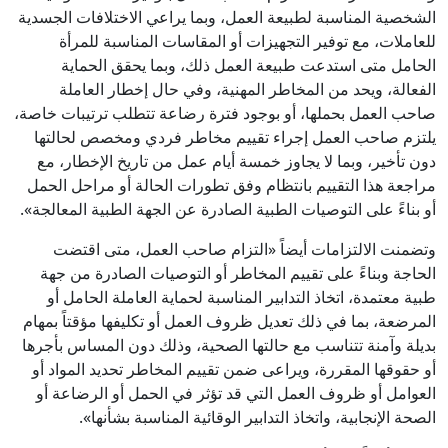
الشخصية المناسبة لطبيعة العمل، وبما يراعي الاختلافات الجسدية
للعاملات، مع توفير التجهيزات أو المقاسات المناسبة للمرأة
الحامل متى استدعت طبيعة العمل ذلك، وبما يحقق الحماية
الفعالة، ويحد من المخاطر المهنية، وفي حال إخطار العاملة
صاحب العمل بحملها، أو بوجود فترة رضاعة تتطلب ترتيبات خاصة،
يلتزم صاحب العمل إجراء تقييم مخاطر فردي ومخصص لحالتها
دون تأخير، وبما لا يجاوز خمسة أيام عمل من تاريخ الإخطار، مع
مراجعة هذا التقييم بانتظام وفق تطورات الحالة أو مراحل الحمل
أو بناءً على التوصيات الطبية الصادرة عن الجهة الطبية المعالجة».
وتضمنت الالتزامات أيضاً «التزام صاحب العمل، متى اقتضت
الحاجة وبناءً على تقييم المخاطر أو التوصيات الصادرة من جهة
طبية معتمدة، اتخاذ التدابير المناسبة لحماية العاملة الحامل أو
المرضعة، بما في ذلك تعديل ظروف العمل أو تكليفها مؤقتاً بمهام
بديلة وآمنة تتناسب مع حالتها الصحية، وذلك دون المساس بأجرها
أو حقوقها المقررة، ويراعى ضمن تقييم المخاطر تحديد المواد أو
العوامل أو ظروف العمل التي قد تؤثر في الحمل أو الرضاعة أو
الصحة الإنجابية، واتخاذ التدابير الوقائية المناسبة بشأنها».