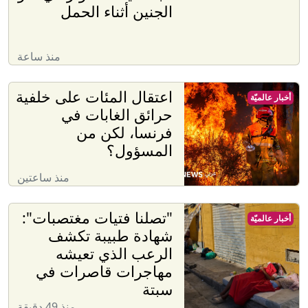
الجنين أثناء الحمل
منذ ساعة
اعتقال المئات على خلفية
أخبار عالميّة
حرائق الغابات في
فرنسا، لكن من
المسؤول؟
منذ ساعتين
"تصلنا فتيات مغتصبات":
أخبار عالميّة
شهادة طبيبة تكشف
الرعب الذي تعيشه
مهاجرات قاصرات في
سبتة
منذ 49 دقيقة