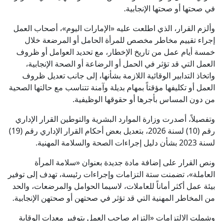
في صحتها أو صحتها الإنجابية.
وألزم القرار، الذي اطلعت عليه «الإمارات اليوم»، أصحاب العمل
إجراء تقييم مخاطر مخصص للمرأة الحامل أو المرضعة خلال
خمسة أيام عمل من تاريخ الإخطار، مع تحديد العوامل أو ظروف
العمل التي قد تؤثر في الحمل أو الرضاعة أو الصحة الإنجابية،
واتخاذ التدابير الوقائية اللازمة بشأنها، إلى جانب تعديل ظروف
العمل أو تكليفها مؤقتاً بمهام بديلة وآمنة تتناسب مع حالتها الصحية
من دون المساس بأجرها أو حقوقها الوظيفية.
وتفصيلاً، أصدرت وزارة الموارد البشرية والتوطين القرار الإداري
رقم (10) لسنة 2026، بتعديل بعض أحكام القرار الإداري رقم (19)
لسنة 2023 بشأن دليل إجراءات الصحة والسلامة المهنية.
ونص القرار على إضافة مادة جديدة بعنوان «سلامة المرأة
العاملة»، تضمنت ستة التزامات وإجراءات رئيسة، تهدف إلى توفير
بيئة عمل أكثر أماناً للعاملات، لاسيما الحوامل والمرضعات، والحد
من المخاطر المهنية التي قد تؤثر في صحتهن أو صحتهن الإنجابية.
وشملت الالتزامات «التزام صاحب العمل بتوفير معدات الوقاية