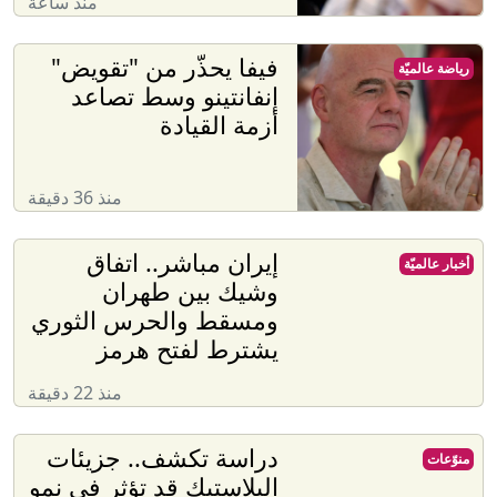
منذ ساعة
فيفا يحذّر من "تقويض"
رياضة عالميّة
إنفانتينو وسط تصاعد
أزمة القيادة
منذ 36 دقيقة
إيران مباشر.. اتفاق
أخبار عالميّة
وشيك بين طهران
ومسقط والحرس الثوري
يشترط لفتح هرمز
منذ 22 دقيقة
دراسة تكشف.. جزيئات
منوّعات
البلاستيك قد تؤثر في نمو