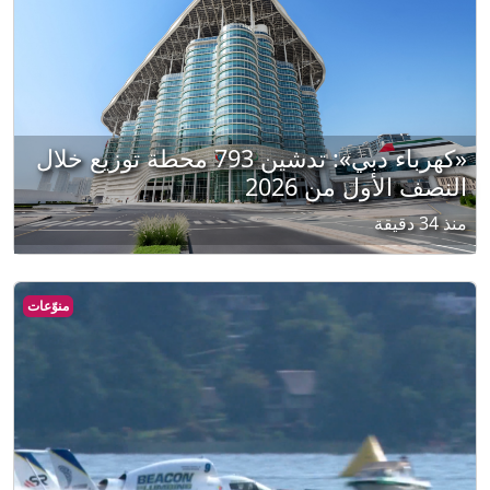
«كهرباء دبي»: تدشين 793 محطة توزيع خلال
النصف الأول من 2026
منذ 34 دقيقة
منوّعات