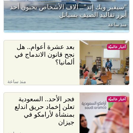
"سيفير ويك إند".. آلاف الأشخاص يحيون أحد
أبرز تقاليد الصيف بسياتل
منذ ساعة
بعد عشرة أعوام.. هل
أخبار عالميّة
نجح قانون الاندماج في
ألمانيا؟
منذ ساعة
فجر الأحد.. السعودية
أخبار عالميّة
تعلن إخماد حريق اندلع
بمنشأة لأرامكو في
جيزان