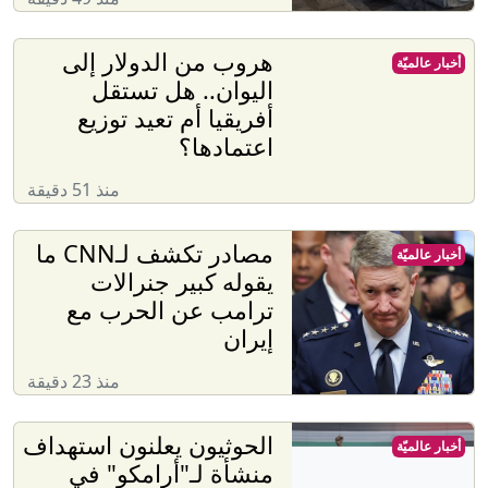
هروب من الدولار إلى
أخبار عالميّة
اليوان.. هل تستقل
أفريقيا أم تعيد توزيع
اعتمادها؟
منذ 51 دقيقة
مصادر تكشف لـCNN ما
أخبار عالميّة
يقوله كبير جنرالات
ترامب عن الحرب مع
إيران
منذ 23 دقيقة
الحوثيون يعلنون استهداف
أخبار عالميّة
منشأة لـ"أرامكو" في