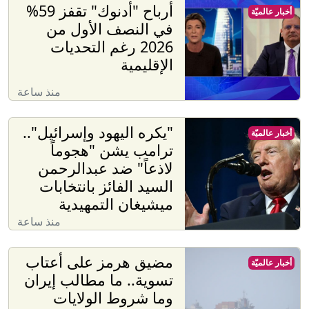
أرباح "أدنوك" تقفز 59%
أخبار عالميّة
في النصف الأول من
2026 رغم التحديات
الإقليمية
منذ ساعة
"يكره اليهود وإسرائيل"..
أخبار عالميّة
ترامب يشن "هجوماً
لاذعاً" ضد عبدالرحمن
السيد الفائز بانتخابات
ميشيغان التمهيدية
منذ ساعة
مضيق هرمز على أعتاب
أخبار عالميّة
تسوية.. ما مطالب إيران
وما شروط الولايات