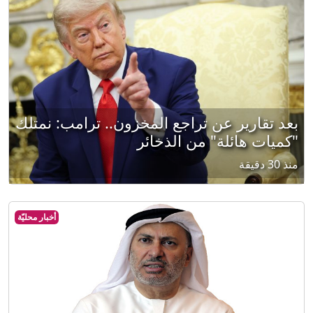
بعد تقارير عن تراجع المخزون.. ترامب: نمتلك
"كميات هائلة" من الذخائر
منذ 30 دقيقة
أخبار محليّة