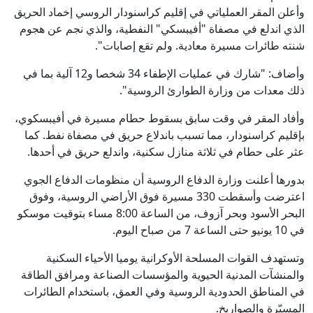
وأعلن المقر العملياتي في إقليم كراسنودار الروسي إخماد الحريق
الذي اندلع في مصفاة "أفيبسكي" النفطية، والذي نجم عن هجوم
شنته طائرات مسيرة معادية. ولم تقع إصابات".
وأضاف: "شارك في عمليات الإطفاء 34 شخصا و12 آلية بما في
ذلك معدات من وزارة الطوارئ الروسية".
وأفاد المقر في وقت سابق بسقوط حطام مسيرة في أفيبسكوي،
بإقليم كراسنودار، مما تسبب باندلاع حريق في مصفاة نفط. كما
عثر على حطام في ثلاثة منازل سكنية، واندلع حريق في أحدها.
بدورها أعلنت وزارة الدفاع الروسية أن منظومات الدفاع الجوي
اعترضت وأسقطت 330 مسيرة فوق الأراضي الروسية، وفوق
البحر الأسود وبحر آزوف، من الساعة 8:00 مساء بتوقيت موسكو
في 10 يونيو حتى الساعة 7 من صباح اليوم.
وتستهدف القوات المسلحة الأوكرانية يوميا الأحياء السكنية
والمنشآت المدنية الحيوية والمؤسسات الصناعة ومرافق الطاقة
في المناطق الحدودية الروسية وفي العمق، باستخدام الطائرات
المسيّرة والصواريخ.