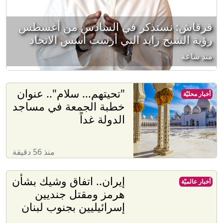
قرقاش: نستذكر في السادس من أغسطس
رؤية الشيخ زايد التي أرست أسس الاتحاد
منذ ساعة
‏"تحيتهم... سلام".. عنوان
أخبار محليّة
خطبة الجمعة في مساجد
الدولة غداً
منذ 56 دقيقة
إيران.. اتفاق وشيك بشأن
أخبار عالميّة
هرمز ومقتل جنديين
إسرائيليين بجنوب لبنان