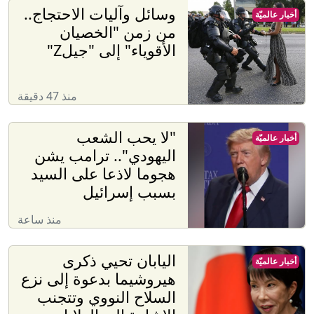
وسائل وآليات الاحتجاج..
أخبار عالميّة
من زمن "الخصيان
الأقوياء" إلى "جيلZ"
منذ 47 دقيقة
"لا يحب الشعب
أخبار عالميّة
اليهودي".. ترامب يشن
هجوما لاذعا على السيد
بسبب إسرائيل
منذ ساعة
اليابان تحيي ذكرى
أخبار عالميّة
هيروشيما بدعوة إلى نزع
السلاح النووي وتتجنب