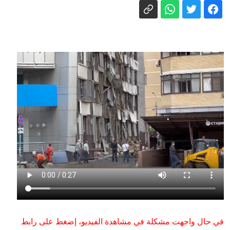
"السيل الشمالي" تتجاهل دور واشنطن
والناتو
الدفاع الروسية: ضربنا سفينتين محملتين
بشحنات عسكرية قبالة سواحل أوديسا
"كأني حفرت قبري بيدي": هل يغيّر الذكاء
الاصطناعي مصير آلاف العاملين فعلاً؟
مسرح صدام الإمبراطوريات.. حرب منسية
لكنها تهدد البشر شرقا وغربا
اليابان تحيي ذكرى هيروشيما بدعوة إلى
نزع السلاح النووي وتتجنب الإشارة إلى
الولايات المتحدة
‏"تحيتهم... سلام".. عنوان خطبة الجمعة في
مساجد الدولة غداً
في حال واجهت مشكلة في مشاهدة الفيديو، إضغط على رابط