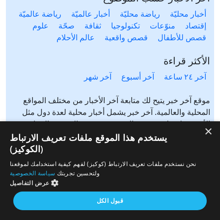
أخبار محليّة
رياضة محليّة
أخبار عالميّة
رياضة عالميّة
إقتصاد
منوّعات
تكنولوجيا
ثقافة
صحّة
علوم
قصص للأطفال
قصص واقعية
عالم الأحلام
الأكثر قراءة
آخر ٢٤ ساعة
آخر أسبوع
آخر شهر
موقع آخر خبر يتيح لك متابعة آخر الأخبار من مختلف المواقع
المحلية والعالمية. آخر خبر يشمل أخبار محلية لعدة دول مثل
الأردن، فلسطين، مصر، السعودية، تونس، المغرب، الجزائر،
×
عرب ٤٨، لبنان، العراق، اليمن وغيرها آخر خبر يتيح متابعة أخبار
يستخدم هذا الموقع ملفات تعريف الارتباط
من شتى المواضيع مثل: أخبار محلية، أخبار عالمية، رياضة،
(الكوكيز)
إقتصاد، ثقافة، منوعات وغيرها تابع الأخبار المحلية والعالمية من
نحن نستخدم ملفات تعريف الارتباط (كوكيز) لفهم كيفية استخدامك لموقعنا
مختلف المواقع الإخبارية: الجزيرة، العربية، بي بي سي، سي ان
ولتحسين تجربتك
سياسة الخصوصية
ان، الحرة، روسيا اليوم، سكاي نيوز وغيرها
عرض التفاصيل
قبول الكل
من نحن
إتصل بنا
سياسة الخصوصية