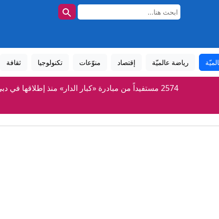
لميّة
رياضة عالميّة
إقتصاد
منوّعات
تكنولوجيا
ثقافة
2574 مستفيداً من مبادرة «كبار الدار» منذ إطلاقها في دبي
رياضيون: 7 نقاط فنية وإدارية تمهد طريق المنتخب إلى مونديال 2030
إيران.. ترمب يؤكد السيطرة على هرمز وطهران تتحدث عن اتفاق و
حمد بن جاسم يعلق على اتفاق مكة بين السعودية وتركيا وباك
جهاد أزعور عن انتعاش اقتصاد سوريا: خطوات بالاتجاه الصحيح ويج