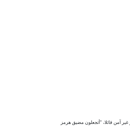
 إيران
عسكرية للمراهقين
ناعية في جزيرة خرج؟
ل في الدولة
غير آمن قائلا، "أتجعلون مضيق هرمز