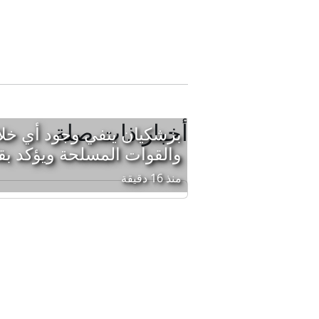
أخبار ذات صلة
بزشكيان ينفي وجود أي خل
والقوات المسلحة ويؤكد بق
منذ 16 دقيقة