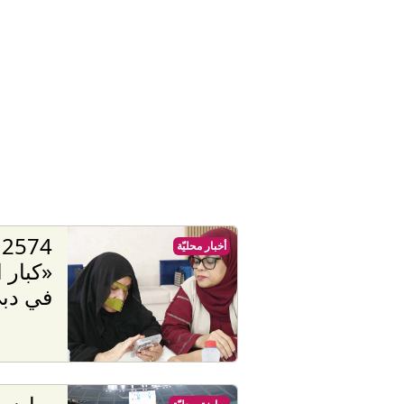
4
أخبار محليّة
«كبار ا
في دب