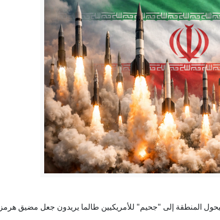
سكان قرية بلغارية قلقون من "عواقب" توريط قريتهم في حرب
46 ساعة تحت الحصار.. كيف عاش مخيم قلنديا أطول اقتحاماته؟
لكة المتحدة: نساء يروين لبي بي سي قصص اغتصاب وإساءة في كلية 
الأميركي يشلّ شريان النفط الإيراني.. ماذا كشفت صور الأقمار الاصط
صنّاع محتوى يروجون معلومات «مجهولة المصدر» حول الإقامة والعم
يحول المنطقة إلى "جحيم" للأمريكيين طالما يريدون جعل مضيق هرمز 