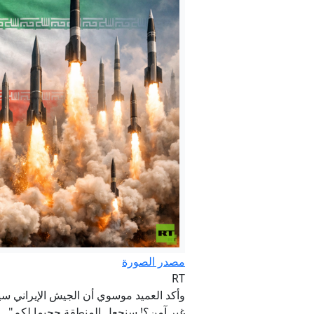
المم
الحصار 
مصدر الصورة
RT
وأكد العميد موسوي أن الجيش الإيراني س
غير آمن؟! سنجعل المنطقة جحيما لكم"..