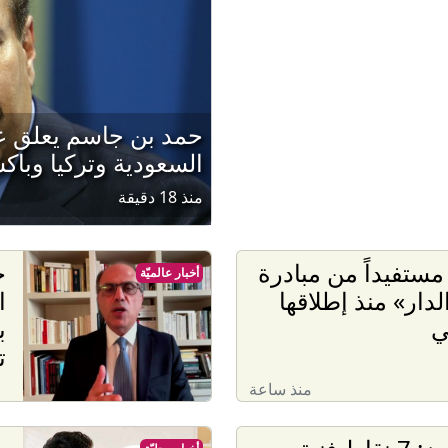
حمد بن جاسم يعلق عل
السعودية وتركيا وباك
منذ 18 دقيقة
257 مستفيداً من مبادرة
ج
أخبار عالميّة
لدار» منذ إطلاقها
ا
ي
ب
ت
منذ ساعة