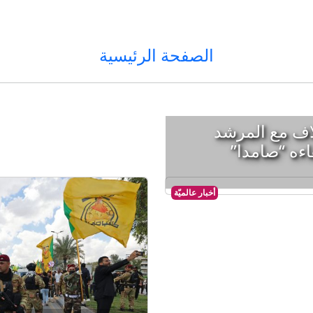
الصفحة الرئيسية
اف مع المرشد
اءه “صامدا”
أخبار عالميّة