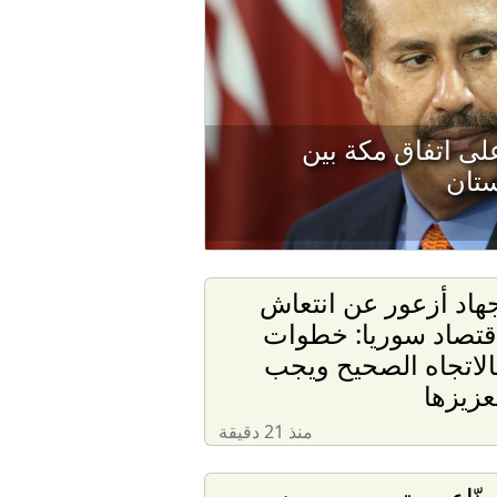
ى اتفاق مكة بين
ستان
هاد أزعور عن انتعاش
قتصاد سوريا: خطوات
الاتجاه الصحيح ويجب
عزيزها
منذ 21 دقيقة