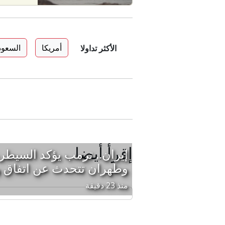
أمريكا
السعود
الأكثر تداولا
إقرأ أيضا
إيران.. ترمب يؤكد السيطر
وطهران تتحدث عن اتفاق
منذ 23 دقيقة