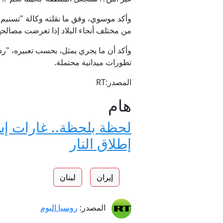
وأكد موسوي، وفق ما نقلته وكالة "تسنيم
من مختلف أنحاء البلاد إذا تعرضت مصالحها
وأكد أن ما يجري يمثل، بحسب تعبيره، "رد
تطورات ميدانية محتملة.
المصدر:RT
هام
لحظة بلحظة.. غارات إسر
إطلاق النار
إيران
لبنان
المصدر:
روسيا اليوم