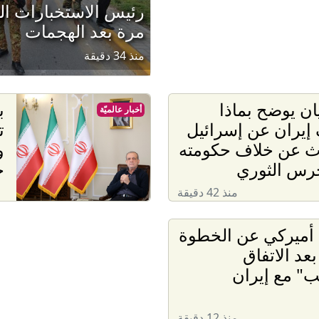
رئيس الاستخبارات ال
مرة بعد الهجمات
منذ 34 دقيقة
ن يوضح بماذا
ب
أخبار عالميّة
إيران عن إسرائيل
ت
ث عن خلاف حكومته
و
حرس الثوري
ح
منذ 42 دقيقة
أميركي عن الخطوة
 بعد الاتفاق
ب" مع إيران
منذ 12 دقيقة