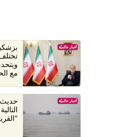
بزشكيا
أخبار عالميّة
تختلف 
ويتحد
مع ال
حديث 
أخبار عالميّة
التالية
"القري