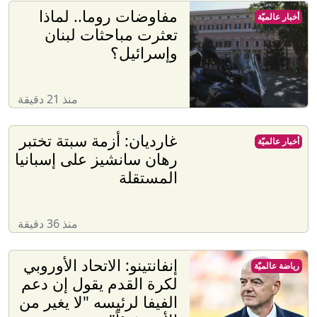
مفاوضات روما.. لماذا
أخبار عالميّة
تعثرت مباحثات لبنان
وإسرائيل؟
منذ 21 دقيقة
غارديان: أزمة سبتة تختبر
أخبار عالميّة
رهان سانشيز على إسبانيا
المستقلة
منذ 36 دقيقة
إنفانتينو: الاتحاد الأوروبي
رياضة عالميّة
لكرة القدم يقول إن دعم
الفيفا لرئيسه "لا يغير من