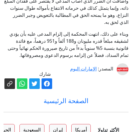
وأضافت أن الضرر الذي أصاب المدعي لا يقتصر على فقدان المبلغ
ذاته، وإنما يتمثل كذلك في حرمانه الانتفاع بأمواله طوال سنوات
النزاع، وهو ما يمنحه الحق في المطالبة بالتعويض وجبر الضرر
الذي لحق به.
وبناء على ذلك، انتهت المحكمة إلى إلزام المدعى عليه بأن يؤدي
لشقيقه مبلغاً قدره مليونان و188 ألفاً و951 درهماً، مع فائدة
قانونية بنسبة 5% سنوياً بدءاً من تاريخ صيرورة الحكم نهائياً وحتى
تمام السداد، فضلاً عن إلزامه برسوم الدعوى ومصروفاتها.
المصدر:
الإمارات اليوم
شارك
الصفحة الرئيسية
أمريكا
إيران
السعودية
الحرب
الأكثر تداولا