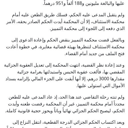
عليها والبالغة مليونين و188 ألفاً و951 درهماً.
ولم يتقبل المدعى عليه الحكم، فسلك طريق الطعن عليه أمام
محكمة الاستئناف، إلا أن المحكمة أيدت الحكم الصادر بحقه، الأمر
الذي دفعه إلى اللجوء إلى محكمة التمييز.
وبالفعل قضت محكمة التمييز بنقض الحكم وإعادة الدعوى إلى
محكمة الاستئناف لتنظرها بهيئة قضائية مغايرة، في خطوة أعادت
فتح الملف من جديد أمام القضاء.
وعند إعادة نظر القضية، انتهت المحكمة إلى تعديل العقوبة الجزائية
المقضي بها، فألغت عقوبة الحبس واستبدلتها بغرامة جزائية
مقدارها 3000 درهم، إلا أنها أبقت على الجزء المالي بإلزامه بسداد
الأموال التي استولى عليها.
ولم تنته رحلة التقاضي عند هذا الحد، إذ عاد المدعى عليه للطعن
مجدداً أمام محكمة التمييز، غير أن المحكمة رفضت طعنه وأيدت
الحكم، ليصبح الحكم الجزائي نهائياً وباتاً ويحوز حجية قانونية كاملة.
وبعد اكتساب الحكم الجزائي الدرجة القطعية، انتقل النزاع إلى