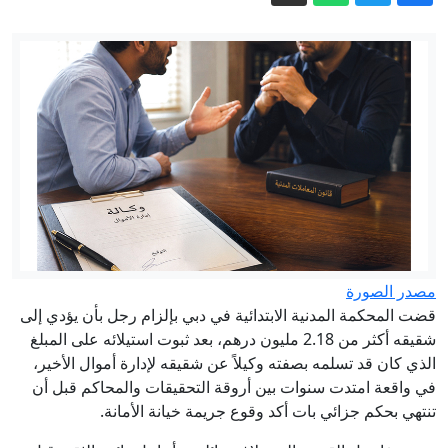
شيئاً"
لقاحات لا تحتاج إلى التبريد... ابتكار قد يحد
من هدر نصف كمية اللقاحات عالمياً
لماذا رفضت إسرائيل اتفاق غزة بينما قبلته
حماس؟
الرياض تعيد بناء معادلة الأمن.. باكستان في
باب المندب
أثارت غضب ترمب.. ماذا تُخفي تقارير
مخزون الأسلحة الأمريكية؟
مفاوضات روما.. لماذا تعثرت مباحثات
لبنان وإسرائيل؟
مصدر الصورة
مستشفى «تداوي» في دبي يشخّص ويعالج
قضت المحكمة المدنية الابتدائية في دبي بإلزام رجل بأن يؤدي إلى
حالة نادرة لطفلة
شقيقه أكثر من 2.18 مليون درهم، بعد ثبوت استيلائه على المبلغ
الذي كان قد تسلمه بصفته وكيلاً عن شقيقه لإدارة أموال الأخير،
في واقعة امتدت سنوات بين أروقة التحقيقات والمحاكم قبل أن
تنتهي بحكم جزائي بات أكد وقوع جريمة خيانة الأمانة.