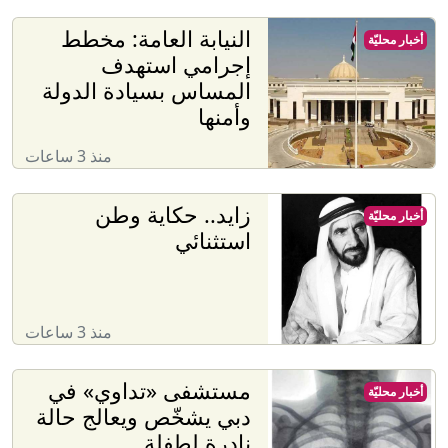
النيابة العامة: مخطط
أخبار محليّة
إجرامي استهدف
المساس بسيادة الدولة
وأمنها
منذ 3 ساعات
زايد.. حكاية وطن
أخبار محليّة
استثنائي
منذ 3 ساعات
مستشفى «تداوي» في
أخبار محليّة
دبي يشخّص ويعالج حالة
نادرة لطفلة