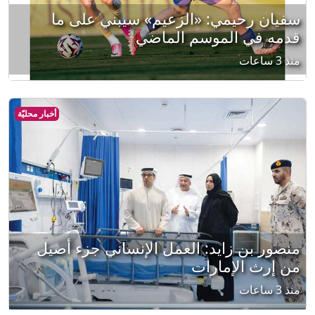
سفيان رحيمي: «الزعيم» سيبني على ما
قدمه في الموسم الماضي
منذ 3 ساعات
أخبار محليّة
منصور بن زايد: العمل الإنساني جزء أصيل
من إرث الإمارات
منذ 3 ساعات