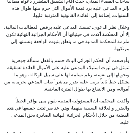
ساحات القضاء المدني، حيث أقام الشقيق المتضرر دعواه مطالباً
بإلزام المدعى عليه برد قيمة الأموال التي حرم منها طوال هذه
السنوات، إضافة إلى الفائدة القانونية المترتبة عليها.
وخلال نظر الدعوى، تمسك المدعى عليه برفض المطالبات المالية،
إلا أن المحكمة أكدت في حيثياتها أن الأحكام الجزائية النهائية تكون
ملزمة للمحكمة المدنية في ما يتعلق بثبوت الواقعة ونسبتها إلى
مرتكبها.
وأوضحت أن الحكم الجزائي الباتّ حسم بالفعل مسألة جوهرية
تتمثل في ثبوت استيلاء المدعى عليه على الأموال العائدة لشقيقه
وتحويلها إلى نفسه، رغم تسلمه لها على سبيل الوكالة، وهو ما
يشكل خطأ ثابتاً ترتب عليه ضرر مباشر أصاب المدعي بحرمانه من
أمواله، ومن الانتفاع بها طوال الفترة الماضية.
وأكدت المحكمة أن المسؤولية المدنية تقوم متى توافر الخطأ
والضرر والعلاقة السببية بينهما، وهي عناصر ثبتت جميعها في هذه
القضية من خلال الأحكام الجزائية النهائية الصادرة بحق المدعى
عليه.