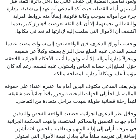
وتعود تفاصيل القضية إلى خلاف عائلي بدأ داخل دائرة الثقة، قبل
أن ينتهي أمام القضاء، حيث أكد المدعي أنه عهد إلى شقيقه بإدارة
جزء من أمواله بموجب وكالة قانونية، إيماناً منه بروابط القرابة
والثقة التي تجمعهما، إلا أن تلك الثقة تعرضت لاهتزاز كبير بعدما
اكتشف أن الأموال التي سلمت إليه لإدارتها لم تعد في مكانها.
وبحسب أوراق الدعوى، فإن الواقعة تعود إلى سنوات مضت عندما
تسلم المدعى عليه المبلغ محل النزاع بصفته وكيلاً عن شقيقه
ومخولاً بإدارة أمواله، إلا أنه، وفق ما أثبتته الأحكام الجزائية اللاحقة،
حوّل المبلغ إلى حسابه الخاص واستولى عليه لنفسه، رغم أنه كان
مؤتمناً عليه ومكلفاً بإدارته لمصلحة مالكه.
ولم يقف المدعي مكتوف اليدين أمام ما اعتبره اعتداء على حقوقه
المالية، بل لجأ إلى الجهات المختصة وحرر بلاغاً جنائياً ضد شقيقه،
لتبدأ رحلة قضائية طويلة شهدت مراحل متعددة من التقاضي.
وخلال نظر الدعوى الجزائية، خضعت الواقعة للفحص والتدقيق
أمام جهات التحقيق والمحاكم المختصة، وانتهت المحكمة الجزائية
في مرحلة أولى إلى إدانة المتهم ومعاقبته بالحبس ثلاثة أشهر،
إضافة إلى تغريمه مبلغاً مالياً يعادل قيمة الأموال التي استولى