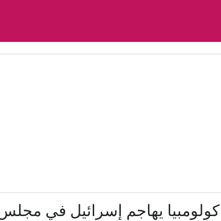
فيديو.. صاعقة تقتل لاعباً تايلاندياً خلال مباراة كرة قدم
ة تتأهب لهجوم تخطط له ميليشيات عراقية بالتعاون مع الحوثيين
ن "إصابة 11 مدنياً جراء هجمات شنها الحوثيون على نجران".. ويوضح جنسياتهم
"الأمر سابق لأوانه".. ترامب يرفض تأييد ترشيح نائبه لانتخابات 2028
إصابات لا تُرى.. حرب إيران تعيد فتح ملف أدمغة الجنود الأمري
السعودية تتوقع هجمات منسقة من الفصائل العراقية والحوث
الرئيس التونسي: حق الدولة في استرجاع أموال الشعب لن يسقط بالتق
كولومبيا يهاجم إسرائيل في مجلس 