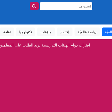
لميّة
رياضة عالميّة
إقتصاد
منوّعات
تكنولوجيا
ثقافة
اقتراب دوام الهيئات التدريسية يزيد الطلب على المعلمين
«طرق دبي» تنظم يوم المساعد الذكي من «مايكروسوفت
6 بطولات وسباق طويل.. «العين» يرصد موسم السيطرة محلياً وقارياً
إيران.. انفجارات بجزيرة قشم وتعثر مفاوضات روما بين لبنان وإ
ثيين جنوب السعودية، وأنباء عن هجمات وشيكة ضد الرياض