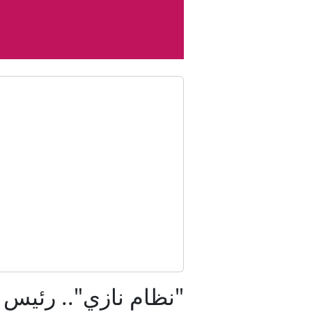
مسؤول سعودي لـCNN: المملك
"التحالف" يعل
"نظام نازي".. رئيس 