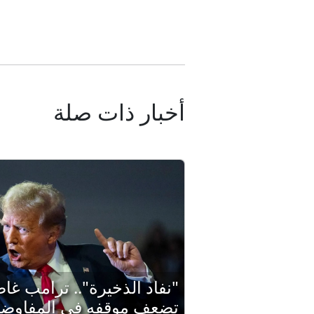
أخبار ذات صلة
"نفاد الذخيرة".. ترامب غا
تضعف موقفه في المفاوضات