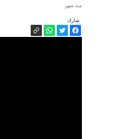
منذ شهر
شارك
ا