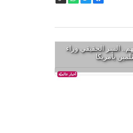
هم.. السر الحقيقي وراء
مين بأمريكا
أخبار عالميّة