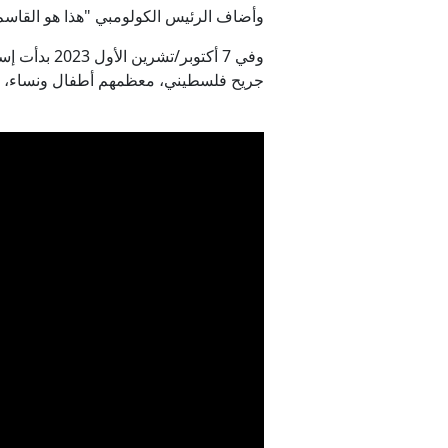
وأضاف الرئيس الكولومبي "هذا هو القاسم ال
جريح فلسطيني، معظمهم أطفال ونساء، ودمارا طال 90% من