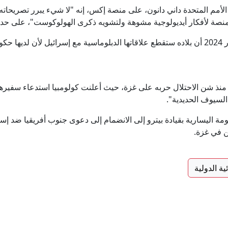
الأمم المتحدة داني دانون، على منصة إكس، إنه "لا شيء يبرر تصريحا
ون منصة لأفكار أيديولوجية مشوهة ولتشويه ذكرى الهولوكوست"، على حد ت
وكان الرئيس الكولومبي أعلن في مايو/أيار 2024 أن بلاده ستقطع علاقاتها الدبلوماسية مع إسرا
 منذ شن الاحتلال حربه على غزة، حيث أعلنت كولومبيا استدعاء سفير
"السيوف الحديدية".
ة اليسارية بقيادة بيترو إلى الانضمام إلى دعوى جنوب أفريقيا ضد إس
ن في غزة.
ئية الدولية