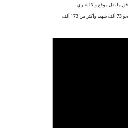
فق ما نقل موقع والا العبري.
وفي 7 أكتوبر/تشرين الأول 2023 بدأت إسرائيل بدعم أمريكي حرب إبادة جماعية بغزة استمرت عامين، وخلّفت نحو 73 ألف شهيد وأكثر من 173 ألف