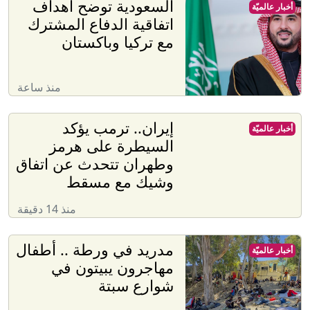
السعودية توضح أهداف
أخبار عالميّة
اتفاقية الدفاع المشترك
مع تركيا وباكستان
منذ ساعة
إيران.. ترمب يؤكد
أخبار عالميّة
السيطرة على هرمز
وطهران تتحدث عن اتفاق
وشيك مع مسقط
منذ 14 دقيقة
مدريد في ورطة .. أطفال
أخبار عالميّة
مهاجرون يبيتون في
شوارع سبتة