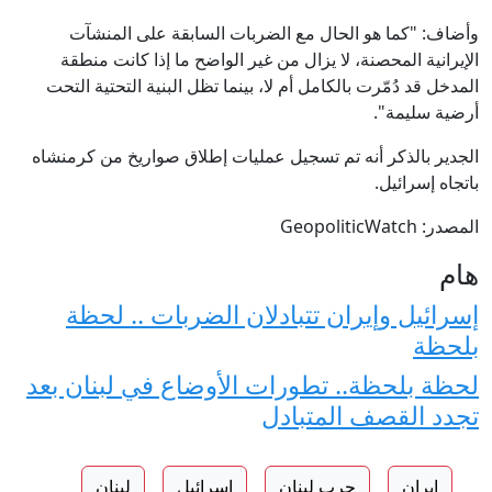
وأضاف: "كما هو الحال مع الضربات السابقة على المنشآت
الإيرانية المحصنة، لا يزال من غير الواضح ما إذا كانت منطقة
المدخل قد دُمّرت بالكامل أم لا، بينما تظل البنية التحتية التحت
أرضية سليمة".
الجدير بالذكر أنه تم تسجيل عمليات إطلاق صواريخ من كرمنشاه
باتجاه إسرائيل.
المصدر: GeopoliticWatch
هام
إسرائيل وإيران تتبادلان الضربات .. لحظة
بلحظة
لحظة بلحظة.. تطورات الأوضاع في لبنان بعد
تجدد القصف المتبادل
إيران
حرب لبنان
اسرائيل
لبنان