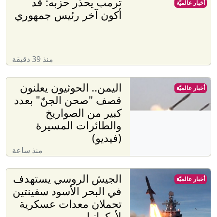
ترمب يحذر حزبه: قد
أخبار عالميّة
أكون آخر رئيس جمهوري
منذ 39 دقيقة
اليمن.. الحوثيون يعلنون
أخبار عالميّة
قصف "صحن الجنّ" بعدد
كبير من الصواريخ
والطائرات المسيرة
(فيديو)
منذ ساعة
الجيش الروسي يستهدف
أخبار عالميّة
في البحر الأسود سفينتين
تحملان معدات عسكرية
لأوكرانيا