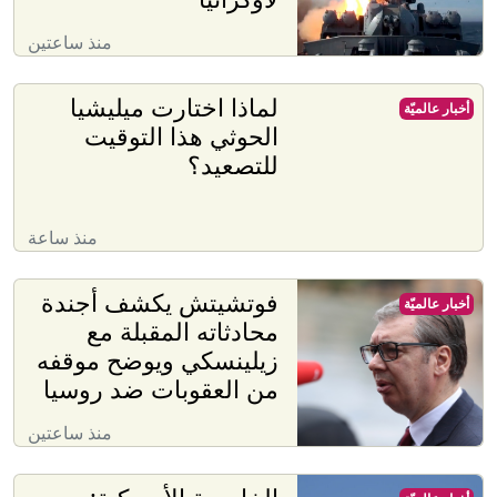
منذ ساعتين
لماذا اختارت ميليشيا
أخبار عالميّة
الحوثي هذا التوقيت
للتصعيد؟
منذ ساعة
فوتشيتش يكشف أجندة
أخبار عالميّة
محادثاته المقبلة مع
زيلينسكي ويوضح موقفه
من العقوبات ضد روسيا
منذ ساعتين