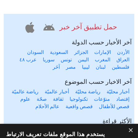
حمل تطبيق آخر خبر
آخر الأخبار حسب الدولة
الأردن
الإمارات
الجزائر
السعودية
السودان
العراق
المغرب
اليمن
تونس
سوريا
عرب ٤٨
فلسطين
لبنان
ليبيا
مصر
آخَر
آخر الاخبار حسب الموضوع
أخبار محليّة
رياضة محليّة
أخبار عالميّة
رياضة عالميّة
إقتصاد
منوّعات
تكنولوجيا
ثقافة
صحّة
علوم
قصص للأطفال
قصص واقعية
عالم الأحلام
الأكثر قراءة
×
آخر ٢٤ ساعة
آخر أسبوع
آخر شهر
يستخدم هذا الموقع ملفات تعريف الارتباط