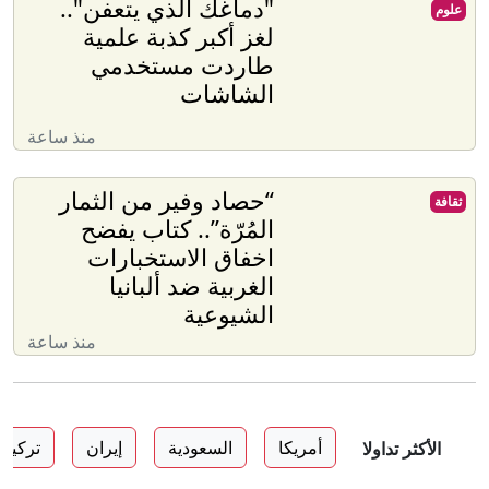
"دماغك الذي يتعفن"..
علوم
لغز أكبر كذبة علمية
طاردت مستخدمي
الشاشات
منذ ساعة
“حصاد وفير من الثمار
ثقافة
المُرّة”.. كتاب يفضح
اخفاق الاستخبارات
الغربية ضد ألبانيا
الشيوعية
منذ ساعة
أمريكا
السعودية
إيران
تركيا
الأكثر تداولا