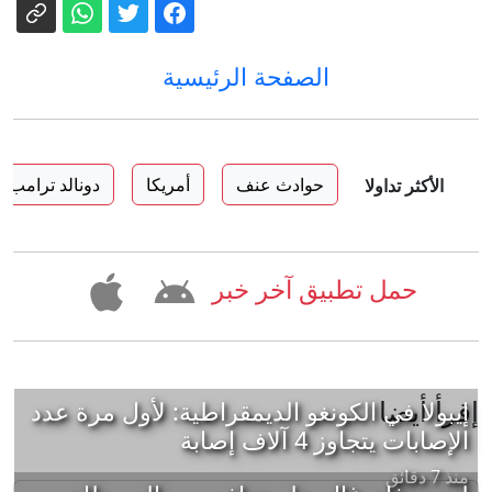
الصفحة الرئيسية
حوادث عنف
أمريكا
دونالد ترامب
الأكثر تداولا
حمل تطبيق آخر خبر
إقرأ أيضا
إيبولا في الكونغو الديمقراطية: لأول مرة عدد
الإصابات يتجاوز 4 آلاف إصابة
منذ 7 دقائق