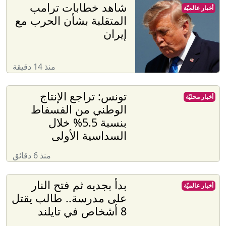
شاهد خطابات ترامب
أخبار عالميّة
المتقلبة بشأن الحرب مع
إيران
منذ 14 دقيقة
تونس: تراجع الإنتاج
أخبار محليّة
الوطني من الفسفاط
بنسبة 5.5% خلال
السداسية الأولى
منذ 6 دقائق
بدأ بجديه ثم فتح النار
أخبار عالميّة
على مدرسة.. طالب يقتل
8 أشخاص في تايلند