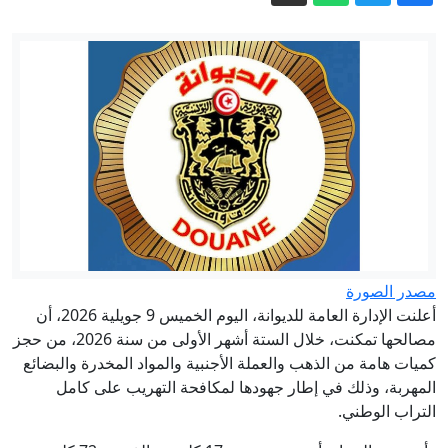
الجمعة: أمطار بهذه المناطق مع رياح قوية
تونس: احتياطي العملة الأجنبية يرتفع إلى
24.9 مليار دينار ..ما يعادل 97 يومًا من
التوريد
اليوم: ظهور خلايا رعديّة مصحوبة بأمطار
بهذه الجهات
أسعار النفط تواصل الصعود وسط تصاعد
المخاوف بشأن مضيق هرمز
سيدي ثابت: انفجار منزل يُسفر عن إصابة
عدد من أفراد عائلة (فيديو)
مصدر الصورة
شاهد خطابات ترامب المتقلبة بشأن الحرب
أعلنت الإدارة العامة للديوانة، اليوم الخميس 9 جويلية 2026، أن
مع إيران
مصالحها تمكنت، خلال الستة أشهر الأولى من سنة 2026، من حجز
كميات هامة من الذهب والعملة الأجنبية والمواد المخدرة والبضائع
المهربة، وذلك في إطار جهودها لمكافحة التهريب على كامل
التراب الوطني.