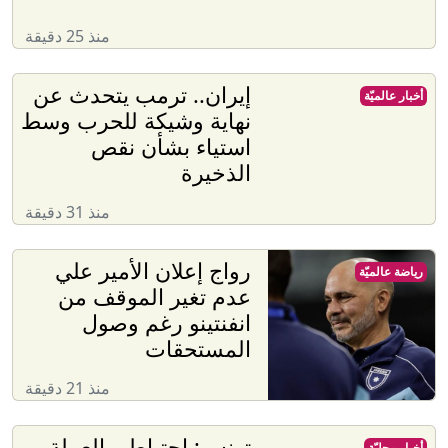
منذ 25 دقيقة
إيران.. ترمب يتحدث عن
أخبار عالميّة
نهاية وشيكة للحرب وسط
استياء بشأن نقص
الذخيرة
منذ 31 دقيقة
رواج إعلان الأمير علي
رياضة عالميّة
عدم تغير الموقف من
انفنتينو رغم وصول
المستحقات
منذ 21 دقيقة
تونس: احتياطي العملة
أخبار محليّة