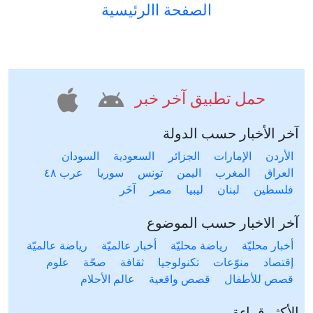
الصفحة االرئيسية
حمل تطبيق آخر خبر
آخر الأخبار حسب الدولة
الأردن
الإمارات
الجزائر
السعودية
السودان
العراق
المغرب
اليمن
تونس
سوريا
عرب ٤٨
فلسطين
لبنان
ليبيا
مصر
آخَر
آخر الاخبار حسب الموضوع
أخبار محليّة
رياضة محليّة
أخبار عالميّة
رياضة عالميّة
إقتصاد
منوّعات
تكنولوجيا
ثقافة
صحّة
علوم
قصص للأطفال
قصص واقعية
عالم الأحلام
الأكثر قراءة