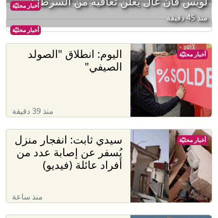
لويس فان غال يعلن تعافيه من السرطان
أخبار محليّة
منذ 45 دقيقة
أخبار محليّة
اليوم: انطلاق "الصولد
أخبار محليّة
الصيفي"
منذ 39 دقيقة
سيدي ثابت: انفجار منزل
أخبار محليّة
يُسفر عن إصابة عدد من
أفراد عائلة (فيديو)
منذ ساعة