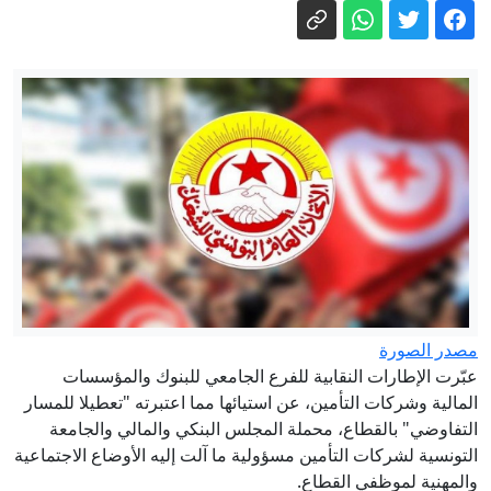
مهدي بربوش لتونس الرقمية: قانون المالية
2027 مطالب بقرارات جريئة تنقذ
المؤسسات الصغرى والمتوسطة
تركيا والسعودية وباكستان تتجه إلى توقيع
اتفاق دفاعي مشترك في ظل تصاعد
التوترات الإقليمية
بنزرت تستعد لموسم الأمطار: تدخلات
عاجلة وخطة جهوية لمجابهة الفيضانات
والتقلبات المناخية
النادي الإفريقي يواجه تقدم ساقية الداير
وديا وسط أجواء مغلقة
الجامعة تحسم مصير سوبر النادي الإفريقي
والترجي الرياضي
إدارة الصحة بمنوبة: انتداب إطارات شبه
مصدر الصورة
طبية في 5 اختصاصات
عبّرت الإطارات النقابية للفرع الجامعي للبنوك والمؤسسات
المالية وشركات التأمين، عن استيائها مما اعتبرته "تعطيلا للمسار
التفاوضي" بالقطاع، محملة المجلس البنكي والمالي والجامعة
التونسية لشركات التأمين مسؤولية ما آلت إليه الأوضاع الاجتماعية
والمهنية لموظفي القطاع.