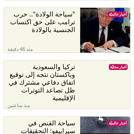
"سياحة الولادة".. حرب
أخبار عالميّة
ترامب على حق اكتساب
الجنسية بالولادة
منذ 46 دقيقة
تركيا والسعودية
أخبار محليّة
وباكستان تتجه إلى توقيع
اتفاق دفاعي مشترك في
ظل تصاعد التوترات
الإقليمية
منذ ساعتين
سياحة القنص في
أخبار عالميّة
سيراييفو: التحقيقات