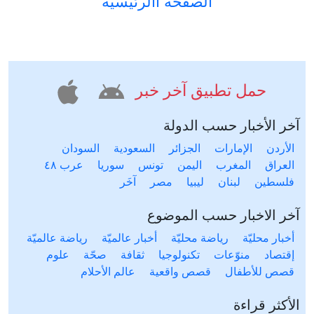
الصفحة االرئيسية
حمل تطبيق آخر خبر
آخر الأخبار حسب الدولة
الأردن
الإمارات
الجزائر
السعودية
السودان
العراق
المغرب
اليمن
تونس
سوريا
عرب ٤٨
فلسطين
لبنان
ليبيا
مصر
آخَر
آخر الاخبار حسب الموضوع
أخبار محليّة
رياضة محليّة
أخبار عالميّة
رياضة عالميّة
إقتصاد
منوّعات
تكنولوجيا
ثقافة
صحّة
علوم
قصص للأطفال
قصص واقعية
عالم الأحلام
الأكثر قراءة