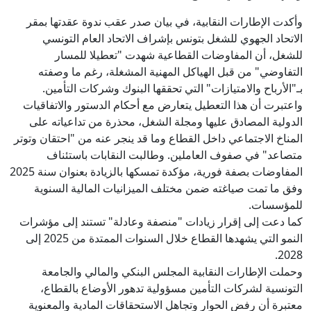
وأكدت الإطارات النقابية، في بيان صدر عقب ندوة عقدتها بمقر
الاتحاد الجهوي للشغل بتونس بإشراف الاتحاد العام التونسي
للشغل، أن المفاوضات القطاعية شهدت "تعطيلا للمسار
التفاوضي" من قبل الهياكل المهنية المشغلة، رغم ما وصفته
بـ"الأرباح والامتيازات" التي تحققها البنوك وشركات التأمين.
واعتبرت أن هذا التعطيل يتعارض مع أحكام الدستور والاتفاقيات
الدولية المصادق عليها ومجلة الشغل، محذرة من تداعياته على
المناخ الاجتماعي داخل القطاع وما قد ينجر عنه من "احتقان وتوتر
متصاعد" في صفوف العاملين. وطالبت النقابات باستئناف
المفاوضات بصفة فورية، مؤكدة تمسكها بالزيادة بعنوان سنة 2025
وفق ما تمت صياغته ضمن مختلف الميزانيات المالية السنوية
للمؤسسات.
كما دعت إلى إقرار زيادات "منصفة وعادلة" تستند إلى مؤشرات
النمو التي يشهدها القطاع خلال السنوات الممتدة من 2025 إلى
2028.
وحملت الإطارات النقابية المجلس البنكي والمالي والجامعة
التونسية لشركات التأمين مسؤولية تدهور الأوضاع بالقطاع،
معتبرة أن رفض الحوار وتجاهل الاستحقاقات المادية والمعنوية