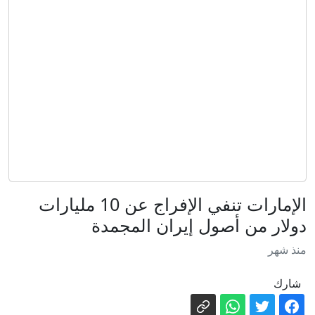
اتفاقية مكة للدفاع المشترك لا تستهدف
إيران
فيدان: مصر قد تنضم لاتفاقية مكة للدفاع
المشترك
روسيا أم "العَلَم الكاذب"؟سيناريوهات
مسيّرة ألمانيا المفخخة
توزيع المسؤوليات صلب الهيئة التسييرية
للاتحاد المنستيري
سيدي بوزيد: 269 مخالفة اقتصادية خلال
شهر جويلية
كيف ألهمت القطط الفلاسفة والعلماء
الإمارات تنفي الإفراج عن 10 مليارات
والروائيين عبر التاريخ؟
دولار من أصول إيران المجمدة
صفاقس: إزالة 15 خيمة عشوائية بشاطئ
منذ شهر
الكازينو
حالة الطقس مساء اليوم السبت
شارك