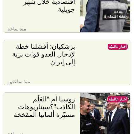
اقتصادية خلال شهر
جويلية
منذ ساعة
بزشكيان: أفشلنا خطة
أخبار عالميّة
لإدخال العدو قوات برية
إلى إيران
منذ ساعتين
روسيا أم "العَلَم
أخبار عالميّة
الكاذب"؟سيناريوهات
مسيّرة ألمانيا المفخخة