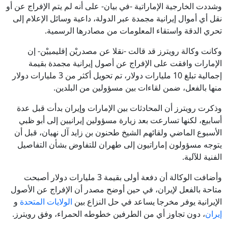
وشددت الخارجية الإماراتية -في بيان- على أنه لم يتم الإفراج عن أو
نقل أي أموال إيرانية مجمدة عبر الدولة، داعية وسائل الإعلام إلى
تحري الدقة واستقاء المعلومات من مصادرها الرسمية.
وكانت وكالة رويترز قد قالت -نقلا عن مصدريْن إقليمييْن- إن
الإمارات وافقت على الإفراج عن أصول إيرانية مجمدة بقيمة
إجمالية تبلغ 10 مليارات دولار، تم تحويل أكثر من 3 مليارات دولار
منها بالفعل، ضمن لقاءات بين مسؤولين من البلدين.
وذكرت رويترز أن المحادثات بين الإمارات وإيران بدأت قبل عدة
أسابيع، لكنها تسارعت بعد زيارة مسؤولين إيرانيين إلى أبو ظبي
الأسبوع الماضي ولقائهم الشيخ طحنون بن زايد آل نهيان، قبل أن
يتوجه مسؤولون إماراتيون إلى طهران للتفاوض بشأن التفاصيل
الفنية للآلية.
وأضافت الوكالة أن دفعة أولى بقيمة 3 مليارات دولار أصبحت
متاحة بالفعل لإيران، في حين أوضح مصدر أن الإفراج عن الأصول
الإيرانية يوفر مخرجا يساعد في حل النزاع بين
الولايات المتحدة
و
إيران
، دون تجاوز أي من الطرفين خطوطه الحمراء، وفق رويترز.