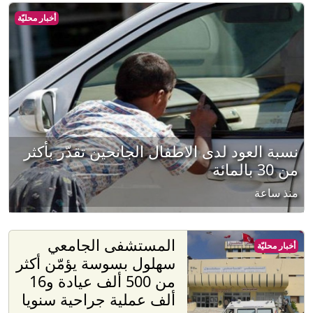
أخبار محليّة
نسبة العود لدى الاطفال الجانحين تقدّر بأكثر
من 30 بالمائة
منذ ساعة
المستشفى الجامعي
أخبار محليّة
سهلول بسوسة يؤمّن أكثر
من 500 ألف عيادة و16
ألف عملية جراحية سنويا