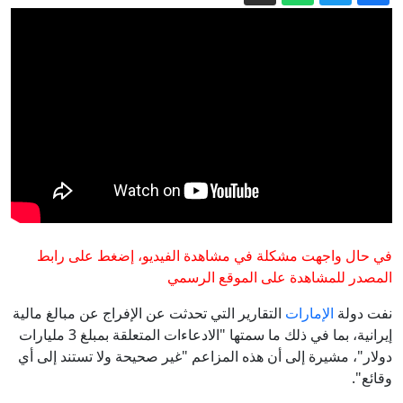
تنكيل وتعذيب في عرض البحر.. شهادات
ناشطي أسطول غزة تفضح الرواية
الإسرائيلية
أصول روسيا المجمدة.. كيف تمول أوروبا
أوكرانيا دون مصادرة الأموال؟
الدفاع الروسية: إسقاط 360 طائرة مسيرة
أوكرانية خلال 12 ساعة
ألمانيا ـ إصلاح التقاعد معركة كسر عظم لا
تحتمل التأجيل
بريطانيا في حالة إنكار مناخي.. وهذا الصيف
قد يكون مجرد مقدمة
في حال واجهت مشكلة في مشاهدة الفيديو، إضغط على رابط
من الاستيراد إلى الاستدامة: أي مستقبل
المصدر للمشاهدة على الموقع الرسمي
غذائي لتونس؟
نفت دولة
الإمارات
التقارير التي تحدثت عن الإفراج عن مبالغ مالية
إيرانية، بما في ذلك ما سمتها "الادعاءات المتعلقة بمبلغ 3 مليارات
دولار"، مشيرة إلى أن هذه المزاعم "غير صحيحة ولا تستند إلى أي
وقائع".