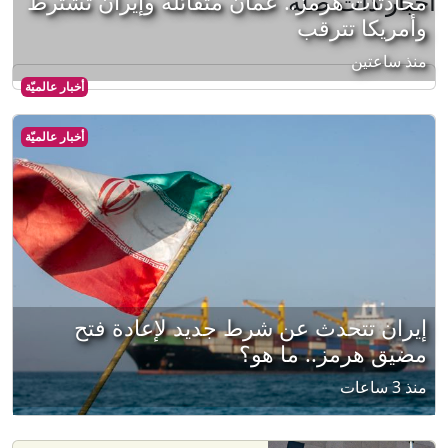
أخبار ذات صلة
محادثات هرمز.. عُمان متفائلة وإيران تشترط
وأمريكا تترقب
منذ ساعتين
أخبار عالميّة
أخبار عالميّة
إيران تتحدث عن شرط جديد لإعادة فتح
مضيق هرمز.. ما هو؟
منذ 3 ساعات