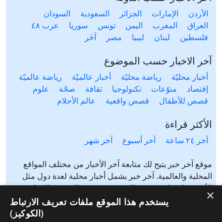
الأردن
الإمارات
الجزائر
السعودية
السودان
العراق
المغرب
اليمن
تونس
سوريا
عرب ٤٨
فلسطين
لبنان
ليبيا
مصر
آخَر
آخر الاخبار حسب الموضوع
أخبار محليّة
رياضة محليّة
أخبار عالميّة
رياضة عالميّة
إقتصاد
منوّعات
تكنولوجيا
ثقافة
صحّة
علوم
قصص للأطفال
قصص واقعية
عالم الأحلام
الأكثر قراءة
آخر ٢٤ ساعة
آخر أسبوع
آخر شهر
موقع آخر خبر يتيح لك متابعة آخر الأخبار من مختلف المواقع
المحلية والعالمية. آخر خبر يشمل أخبار محلية لعدة دول مثل
الأردن، فلسطين، مصر، السعودية، تونس، المغرب، الجزائر،
×
عرب ٤٨، لبنان، العراق، اليمن وغيرها آخر خبر يتيح متابعة أخبار
يستخدم هذا الموقع ملفات تعريف الارتباط
من شتى المواضيع مثل: أخبار محلية، أخبار عالمية، رياضة،
(الكوكيز)