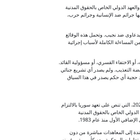
روسيا؟
ية مناهضة التعذيب، والعهد الدولي الخاص بالحقوق المدنية
ها جرائم ضد الإنسانية وجرائم حرب،
دعاوى ضد نجيب. وتحمل هذه الوقائع
قتل الناس
من المساءلة الكاملة لأسباب إجرائية
ي غزة
أو الاختفاء القسري، أو مسؤولية القائد.
ف التعذيب بعبارات لا ترقى إلى مضمون المادة (1) من اتفاقية مناهضة التعذيب. ولم يصدر أي تشريع جنائي
د حجية أي حكم يصدر في هذا السياق
ويستند الأساس الدستوري لهذا التفسير إلى المادة (12) من الإعلان الدستوري الانتقالي الصادر في مارس/آذار 2025، التي تنص على تعهد سوريا بالالتزام
الدولي الخاص بالحقوق المدنية
ات الجرائم المستندة إلى المعاهدات مباشرة من دون
 تعاملت المحكمة معه كأمر مفروغ منه