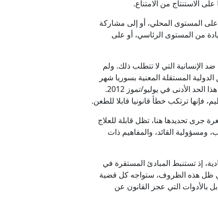
لى الاستنتاج من الامتناع.
ت على المستوى المحلي، أو إلى مشاركة
يادة من المستوى الرئاسي، أو على
د الإنسانية التي لا تتطلب ذلك. ولم
 وقد حددت لجنة التحقيق الدولية المستقلة المعنية بسوريا شهر
فبراير/شباط 2012 تاريخا لنشوء نزاع مسلح غير دولي، في حين رأت اللجنة الدولية للصليب الأحمر أن الوضع بلغ هذا الحد الأدنى في يوليو/تموز 2012.
 فإنها ترتكب خطأ قانونيا قابلا للطعن.
رة جرى تحديدها هنا، تظل قابلة للعلاج
، ومسؤولية القائد، والمفاهيم ذات
ية، إذ تستنبط المبادئ المستقرة في
 تشريعي واضح. وفي ظل هذه الظروف، ستواجه كل قضية
بل بالأدوات التي عجز القانون عن