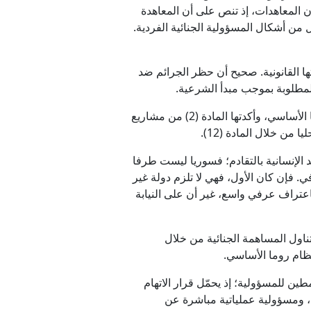
وك المنسوب بوصفه جرائم ضد الإنسانية. غير أن المادة (53) تتعلق ببطلان المعاهدات، إذ تنص على أن المعاهدة
من أشكال المسؤولية الجنائية الفردية.
ا القانونية. صحيح أن حظر الجرائم ضد
 المطلوبة بموجب مبدأ الشرعية.
والنهج الأكثر تماسكا هو بناء التكييف على تعريفات القانون الدولي العرفي كما دُونت في المادة (7) من نظام روما الأساسي، وأكدتها المادة (2) من مشاريع
سقوط جرائم الحرب والجرائم ضد الإنسانية بالتقادم؛ فسوريا ليست طرفا
رفي. فإن كان الأول، فهي لا تلزم دولة غير
عتراف عرفي واسع، غير أن على النيابة
ناول المساهمة الجنائية من خلال
ين للمسؤولية؛ إذ يحمّل قرار الاتهام
، ومسؤولية عملياتية مباشرة عن