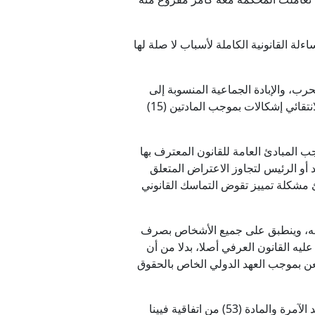
القانونية الكاملة لأسباب لا صلة لها
د الإنسانية، وجرائم الحرب، والإبادة الجماعية المنسوبة إلى
"النظام السابق" من الحماية ضد الأثر الرجعي، مع الإبقاء على هذه الحماية للمتهمين الآخرين. ويثير هذا التطبيق الانتقائي إشكالات بموجب المادتين (15)
موجب المبادئ العامة للقانون المعترف بها
القانون. وإذا عوملت المادة (49) بوصفها الأساس الوحيد أو الرئيس لتجاوز الاعتراض المتعلق
ئ مشكلة تمييز تقوض التماسك القانوني
قوعه، وينطبق على جميع الأشخاص بصرف
حلية مكملة، تؤكد ما استقر عليه القانون العرفي أصلا، بدلا من أن
عن بموجب العهد الدولي الخاص بالحقوق
ويتضمن قرار الاتهام نفسه أخطاء فقهية تقتضي التصحيح قبل صدور الحكم. فقد استندت النيابة العامة إلى القواعد الآمرة والمادة (53) من اتفاقية فيينا