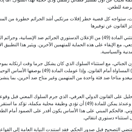
رضة للطعن.
ستواجه كل قضية خطر إفلات مرتكبي أشد الجرائم خطورة من المساءلة 
جز القانون عن توفيرها
ويتصل الضعف الثاني بالأثر الرجعي. إذ تستثني المادة (49) من الإعلان الدستوري الجرائم ض
عي للقانون الجنائي، مع استثناء السلوك الذي كان يشكل جرما وقت ارتكابه ب
لدى جماعة الأمم، بينما تقتضي المادة (26) المساواة أمام 
 سيغدو متاحا ضد فئة واحدة من المتهمين وغير متاح ضد آخرين، بما ينش
التحليل على القانون الدولي العرفي، الذي جرم السلوك المعني قبل و
النظر عن الانتماء السياسي أو المؤسسي. وعندئذ يمكن للمادة (49) أن تؤدي وظيفة م
وني. فالحكم المبني على هذا الأساس يكون أقدر على الصمود أمام الط
 استثناء دستوري انتقائي.