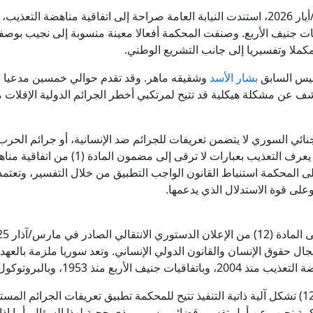
ذاكرة القصف وحسابات المصالح.. هل تتصالح سوريا الجديدة مع 
وفي الجلسة الثانية، المنعقدة في 10 مايو/أيار 2026، استندت النيابة العامة صراحة إلى اتفاق
ات جنيف الأربع. وصنفت المحكمة أفعالا معينة منسوبة إلى نجيب بوصف
15 سفينة بـ 275 مليار.. تعرّف على أسطول "دونالد ترمب" الحربي
كملا وتفسيريا إلى جانب التشريع الوطني.
رئيس السابق
بشار الأسد
وشقيقه ماهر. وقد تقدم حوالي خمسين مدعيا ب
ترامب: نتحدث مع الإيرانيين وأفضّل التوصل إلى اتفاق لأنني لا أريد 
تكشف عن مشكلة هيكلية قد تتيح لمرتكبي أخطر الجرائم الدولية الإفلات 
كاتب يهودي يفكك الرواية الإسرائيلية ويوثق "هندسة الإبادة" ف
ائي السوري لا يتضمن تعريفات للجرائم ضد الإنسانية، أو جرائم الحرب، 
كما أن قانون مناهضة التعذيب لعام 2022 يعر
اتفاق غزة بين ضغوط ترامب وحسابات نتنياهو
ى المحكمة استنباط القانون الواجب التطبيق من خلال التفسير، وتعتم
على قوة الاستدلال الذي يدعمها.
إلغاء عرض الفنان بودشار ضمن مهرجان صفاقس الدولي
ل حقوق الإنسان والقانون الدولي الإنساني. وتعد سوريا ملزمة بالعهد 
ولم يحسم قضائيا بعد ما إذا كانت المادة (12) تشكل آلية ذاتية التنفيذ تتيح للمحكمة تطبيق تعريف
كمة نجيب عن أول تفسير قضائي رسمي وذي حجية لهذا السؤال. أما إذا