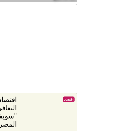
إقتصاد
التعاف
"سويف
المصر