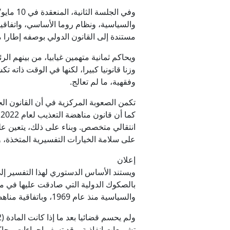
والسياسية، ونظام روما الأساسي، واتفاقي
مستندة إلى القانون الدولي بوصفه إطارا م
ويحاكم ثمانية متهمين غيابيا، من بينهم ال
وزنا قانونيا كبيرا، لكنها في الوقت ذاته 
وفقهية، ما لم تعالج.
تكمن الصعوبة المركزية في أن القانون الجن
انتقالي متخصص. وبناء على ذلك، يتعين عل
على سلامة الخيارات التفسيرية المتخذة، و
إعلان
بالصكوك الدولية التي صادقت عليها في مجا
والسياسية منذ عام 1969، وباتفاقية مناهضة التعذيب منذ 2004، وباتفاقيات جنيف الأربع منذ 1953، وبالبروتوكول الإضافي الأول منذ عام 1983.
تشريعات إنفاذية. وقد تسفر إجراءات محا