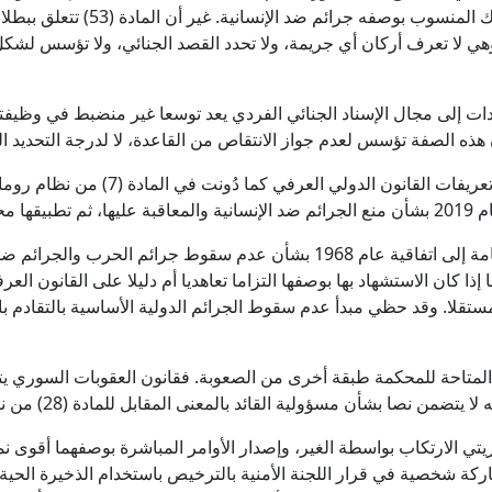
لقانون المعاهدات كأساس لتصنيف السل
هي لا تعرف أركان أي جريمة، ولا تحدد القصد الجنائي، ولا تؤسس لشكل 
ات إلى مجال الإسناد الجنائي الفردي يعد توسعا غير منضبط في وظيفته
 أن هذه الصفة تؤسس لعدم جواز الانتقاص من القاعدة، لا لدرجة التحديد
ة (12).
وتنشأ مشكلة مماثلة من استناد النيابة العامة إلى اتفاقية عام 1968 بشأن عدم 
 إذا كان الاستشهاد بها بوصفها التزاما تعاهديا أم دليلا على القانون الع
تقلا. وقد حظي مبدأ عدم سقوط الجرائم الدولية الأساسية بالتقادم با
 المتاحة للمحكمة طبقة أخرى من الصعوبة. فقانون العقوبات السوري يت
نصا بشأن مسؤولية القائد بالمعنى المقابل للمادة (28) من نظام روما الأساسي.
تي الارتكاب بواسطة الغير، وإصدار الأوامر المباشرة بوصفهما أقوى نمط
كة شخصية في قرار اللجنة الأمنية بالترخيص باستخدام الذخيرة الحية