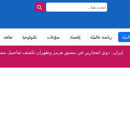
لميّة
رياضة عالميّة
إقتصاد
منوّعات
تكنولوجيا
ثقافة
إيران.. دوي انفجارين في مضيق هرمز وطهران تكشف تفاصيل مسار
الإدارة العامة للسدود تؤكد دخول سد الدويميس حيز الاستغلال قبل موفى
تقلبات جوية منتظرة ..الحماية المدنية تحذر.. - الاخبارية التون
رئيس الجمهورية يستقبل رئيس اللّجنة الوطنيّة للصّلح الجزا
فيغو يشن هجوما حادا على إنفانتينو ويطالب بإقالته