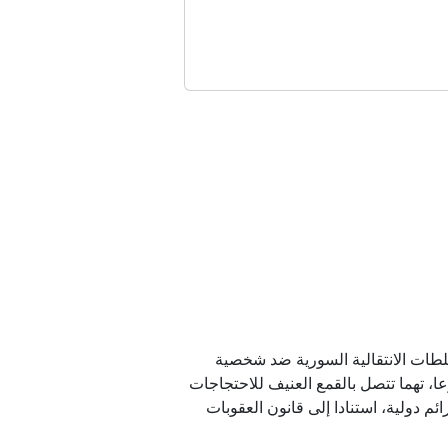
امهم منقسم"
لمغرب
داني
نتخابات ميشيغان التمهيدية
لسلطات الانتقالية السورية ضد شخصية
ا، تهما تتصل بالقمع العنيف للاحتجاجات
كاب جرائم دولية، استنادا إلى قانون العقوبات