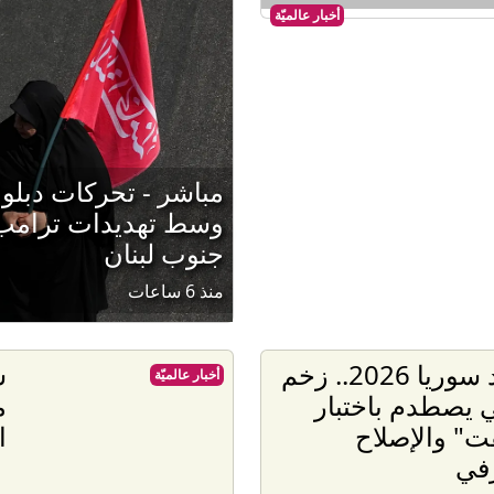
أخبار عالميّة
مباشر - تحركات دبل
وسط تهديدات ترامب 
جنوب لبنان
منذ 6 ساعات
اقتصاد سوريا 2026.. زخم
أخبار عالميّة
ي يصطدم باختبار
م
ت" والإصلاح
ا
في