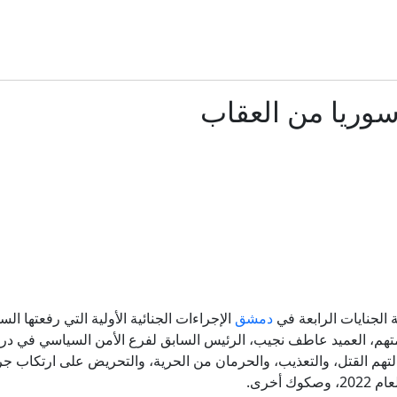
نائب ترامب عن المفاوضات مع الإيرانيين: "يصعب التعامل معهم ونظ
منها دعم إنفانتينو.. إليك نتائج الاجتماع الطارئ لـ"فيفا" في ا
سوريا من العقاب
رعب في أوروبا.. مسيّرة مفخخة تعطل مطارا ألمانيا
زالوجني يقر بسقوط أوراق كييف العسكرية وتفوق روسيا المي
 وإسرائيل".. ترامب يشن "هجوماً لاذعاً" ضد عبدالرحمن السيد الفائز با
إنفانتينو يعتذر عن الأخطاء مع بقائه رئيساً للفيفا
دمشق
الإجراءات الجنائية الأولية التي رفعتها ا
لمتهم، العميد عاطف نجيب، الرئيس السابق لفرع الأمن السياسي في درع
هل يشكل تاكر كارلسون حزبا ثالثا؟
عام 2011. وتشمل هذه التهم القتل، والتعذيب، والحرمان من الحرية، والتحريض على ارت