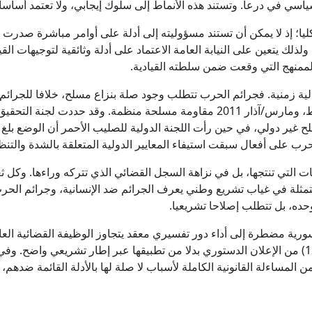
اسي في درعا. وتستند هذه الأنماط إلى سلوك إيجابي، ولا تعتمد أساسا ع
يكليا؛ إذ لا يمكن أن تستند مسؤوليته إلى أدلة على أوامر مباشرة صدر
لك يتعين على النيابة العامة الاعتماد على أدلة وثائقية لتوجيهات الق
لممنهج التي وقعت ضمن سلطته القيادية.
ية زمنية. فجرائم الحرب تتطلب وجود صلة بنزاع مسلح، خلافا للجرائم ض
تشمل أحداث درعا الأولى في فبراير/شباط، ومارس/آذار 2011 مقاومة مسلحة منظمة.
 على أفعال سبقت استيفاء المعايير الدولية المتعلقة بالشدة والتنظيم،
ات التي تنتجها، بل في نزاهة السجل القضائي الذي تتركه وراءها. وكل ثغ
تمثلة في غياب تشريع وطني يعرف الجرائم ضد الإنسانية، وجرائم الحرب
وحده، بل تتطلب إصلاحا تشريعيا.
رية مضطرة إلى أداء دور تفسيري معقد يتجاوز الوظيفة القضائية العاد
القانون الدولي العرفي من خلال المادة (12) من الإعلان الدستوري بدلا من تطبيقها عبر إطار
لمساءلة القانونية الكاملة لأسباب لا صلة لها بالأدلة القائمة ضدهم، 