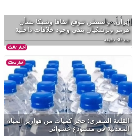
إقرأ أيضا
إيران.. واشنطن تتوقع اتفاقا وشيكا بشأن
هرمز وبزشكيان ينفي وجود خلافات داخلية
منذ 30 دقيقة
أخبار عالميّة
أخبار محليّة
القلعة الصغرى: حجز كميات من قوارير المياه
المعدنية في مستودع عشوائي