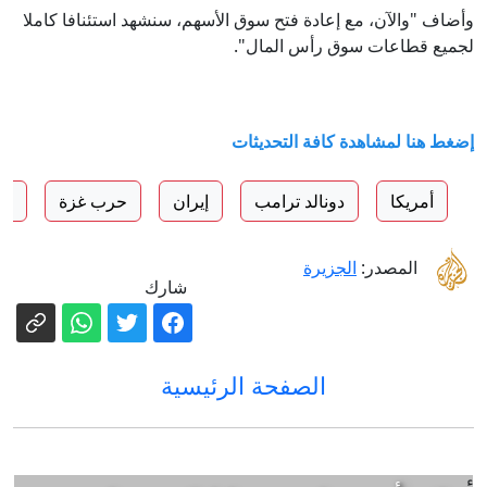
وأضاف "والآن، ⁠مع إعادة فتح سوق الأسهم، سنشهد استئنافا كاملا
لجميع قطاعات سوق رأس المال".
إضغط هنا لمشاهدة كافة التحديثات
أمريكا
دونالد ترامب
إيران
حرب غزة
حز
المصدر:
الجزيرة
شارك
الصفحة الرئيسية