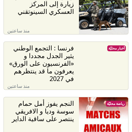
زيارة إلى المركز
العسكري السينوتقني
منذ ساعتين
فرنسا : التجمع الوطني
أخبار محليّة
يثير الجدل مجددا و
«الفرنسيون على الورق»
يعرفون ما قد ينتظرهم
في 2027
منذ ساعتين
النجم يفوز أمل حمام
رياضة محليّة
سوسة وديا و الافريقي
ينتصر على ساقية الداير