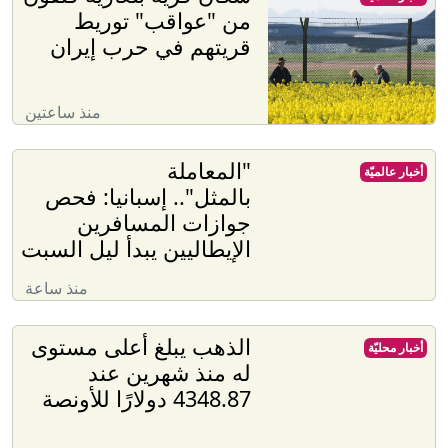
من "عواقب" توريط
قريتهم في حرب إيران
منذ ساعتين
"المعاملة
أخبار عالميّة
بالمثل".. إسبانيا: فحص
جوازات المسافرين
الإيطاليين يبدأ ليل السبت
منذ ساعة
الذهب يبلغ أعلى مستوى
أخبار محليّة
له منذ شهرين عند
4348.87 دولارًا للأونصة