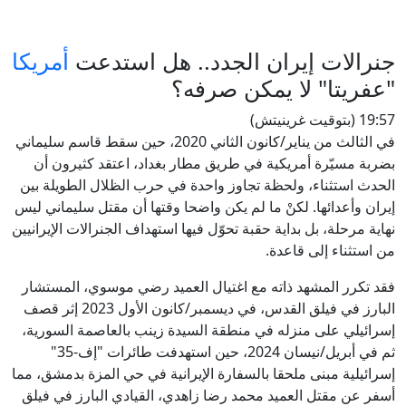
جنرالات إيران الجدد.. هل استدعت
أمريكا
"عفريتا" لا يمكن صرفه؟
19:57 (بتوقيت غرينيتش)
في الثالث من يناير/كانون الثاني 2020، حين سقط قاسم سليماني
بضربة مسيّرة أمريكية في طريق مطار بغداد، اعتقد كثيرون أن
الحدث استثناء، ولحظة تجاوز واحدة في حرب الظلال الطويلة بين
إيران وأعدائها. لكنْ ما لم يكن واضحا وقتها أن مقتل سليماني ليس
نهاية مرحلة، بل بداية حقبة تحوّل فيها استهداف الجنرالات الإيرانيين
من استثناء إلى قاعدة.
فقد تكرر المشهد ذاته مع اغتيال العميد رضي موسوي، المستشار
البارز في فيلق القدس، في ديسمبر/كانون الأول 2023 إثر قصف
إسرائيلي على منزله في منطقة السيدة زينب بالعاصمة السورية،
ثم في أبريل/نيسان 2024، حين استهدفت طائرات "إف-35"
إسرائيلية مبنى ملحقا بالسفارة الإيرانية في حي المزة بدمشق، مما
أسفر عن مقتل العميد محمد رضا زاهدي، القيادي البارز في فيلق