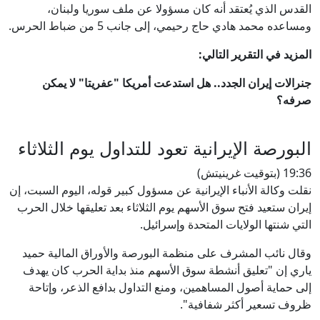
القدس الذي يُعتقد أنه كان مسؤولا عن ملف سوريا ولبنان،
ومساعده محمد هادي حاج رحيمي، إلى جانب 5 من ضباط الحرس.
المزيد في التقرير التالي:
جنرالات إيران الجدد.. هل استدعت أمريكا "عفريتا" لا يمكن
صرفه؟
البورصة الإيرانية تعود للتداول يوم الثلاثاء
19:36 (بتوقيت غرينيتش)
نقلت ⁠وكالة ⁠الأنباء الإيرانية عن مسؤول كبير ⁠قوله، اليوم السبت، إن
⁠إيران ستعيد فتح سوق الأسهم يوم الثلاثاء بعد تعليقها خلال الحرب
التي شنتها الولايات المتحدة وإسرائيل.
وقال نائب المشرف على منظمة البورصة والأوراق المالية حميد
ياري إن "تعليق أنشطة سوق الأسهم منذ ⁠بداية الحرب كان ⁠يهدف
إلى حماية أصول المساهمين، ومنع التداول بدافع ⁠الذعر، وإتاحة
ظروف تسعير ⁠أكثر شفافية".