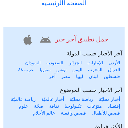
الصفحة االرئيسية
حمل تطبيق آخر خبر
آخر الأخبار حسب الدولة
الأردن
الإمارات
الجزائر
السعودية
السودان
العراق
المغرب
اليمن
تونس
سوريا
عرب ٤٨
فلسطين
لبنان
ليبيا
مصر
آخَر
آخر الاخبار حسب الموضوع
أخبار محليّة
رياضة محليّة
أخبار عالميّة
رياضة عالميّة
إقتصاد
منوّعات
تكنولوجيا
ثقافة
صحّة
علوم
قصص للأطفال
قصص واقعية
عالم الأحلام
الأكثر قراءة