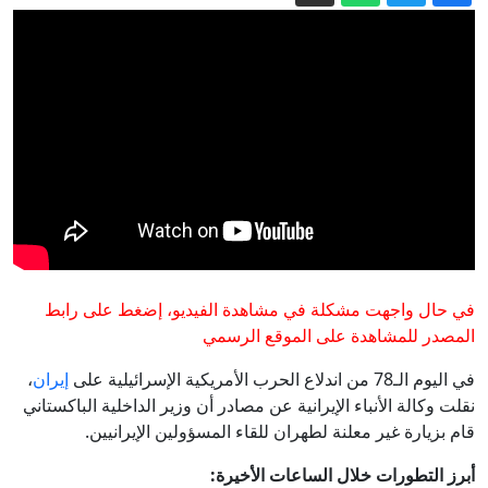
جهاد أزعور عن انتعاش اقتصاد سوريا:
خطوات بالاتجاه الصحيح ويجب تعزيزها
إيران تعلق على اتفاق الدفاع بين السعودية
وتركيا وباكستان
سكان قرية بلغارية قلقون من "عواقب"
توريط قريتهم في حرب إيران
تركيا: اتفاقية الدفاع مع السعودية وباكستان
لا تتعارض مع التزامات الناتو
في حال واجهت مشكلة في مشاهدة الفيديو، إضغط على رابط
القلعة الصغرى: حجز كميات من قوارير
المصدر للمشاهدة على الموقع الرسمي
المياه المعدنية في مستودع عشوائي
في اليوم الـ78 من اندلاع الحرب الأمريكية الإسرائيلية على
إيران
،
نقلت وكالة الأنباء الإيرانية عن مصادر أن وزير الداخلية الباكستاني
قام بزيارة غير معلنة لطهران للقاء المسؤولين الإيرانيين.
أبرز التطورات خلال الساعات الأخيرة: