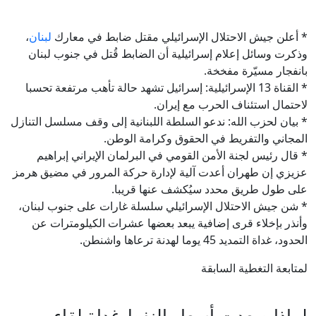
* أعلن جيش الاحتلال الإسرائيلي مقتل ضابط في معارك
لبنان
،
وذكرت وسائل إعلام إسرائيلية أن الضابط قُتل في جنوب لبنان
بانفجار مسيّرة مفخخة.
* القناة 13 الإسرائيلية: إسرائيل تشهد حالة تأهب مرتفعة تحسبا
لاحتمال استئناف الحرب مع إيران.
* بيان لحزب الله: ندعو السلطة اللبنانية إلى وقف مسلسل التنازل
المجاني والتفريط في الحقوق وكرامة الوطن.
* قال رئيس لجنة الأمن القومي في البرلمان الإيراني إبراهيم
عزيزي إن طهران أعدت آلية لإدارة حركة المرور في مضيق هرمز
على طول طريق محدد سيُكشف عنها قريبا.
* شن جيش الاحتلال الإسرائيلي سلسلة غارات على جنوب لبنان،
وأنذر بإخلاء قرى إضافية يبعد بعضها عشرات الكيلومترات عن
الحدود، غداة التمديد 45 يوما لهدنة ترعاها واشنطن.
لمتابعة التغطية السابقة
لماذا صعدت أسعار النفط غداة لقاء