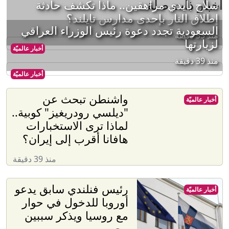
أخبار ذات صلة
سلاح بأيدي مراهقين.. ماذا تكشف حادثة
إطلاق النار بإحدى مدارس تايلند؟
السعودية تجدد دعوة رئيس الوزراء العراقي
منذ 33 دقيقة
لزيارتها
أخبار عالميّة
منذ 39 دقيقة
أخبار عالميّة
واشنطن تبحث عن
أخبار عالميّة
"ديلسي رودريغيز" كوبية..
لماذا ترى الاستخبارات
هافانا أقرب إلى إيران؟
منذ 39 دقيقة
رئيس فنلندي سابق يدعو
أخبار عالميّة
أوروبا للدخول في حوار
مع روسيا ويذكر سببين
وجيهين