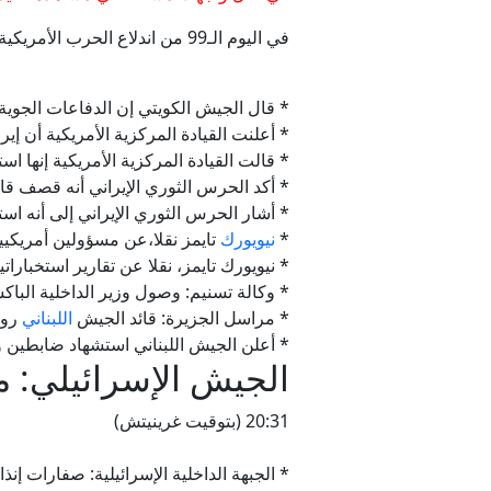
في اليوم الـ99 من اندلاع الحرب الأمريكية الإسرائيلية على
* قال الجيش الكويتي إن الدفاعات الجوي
* أعلنت القيادة المركزية الأمريكية أن إيران أطلقت 7 صواريخ نحو الكويت والبحرين بعد إسقاط الجيش الأمريكي 4 مس
* قالت القيادة المركزية الأمريكية إنها 
* أكد الحرس الثوري الإيراني أنه قصف 
* أشار الحرس الثوري الإيراني إلى أنه 
*
نيويورك
تايمز نقلا،عن مسؤولين أمريكي
* نيويورك تايمز، نقلا عن تقارير استخبار
* وكالة تسنيم: وصول وزير الداخلية الباك
* مراسل الجزيرة: قائد الجيش
اللبناني
رود
* أعلن الجيش اللبناني استشهاد ضابطين و
الجيش الإسرائيلي: مقتل 18 عسكريا في لبنان منذ 17 
20:31 (بتوقيت غرينيتش)
* الجبهة الداخلية الإسرائيلية: صفارات إ