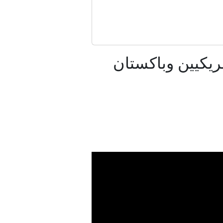
 الملاحة في مضيق هرمز
؟
يكيين وباكستان
ين بأمريكا
د 8 آلاف ميل
لت مفاوضات روما؟