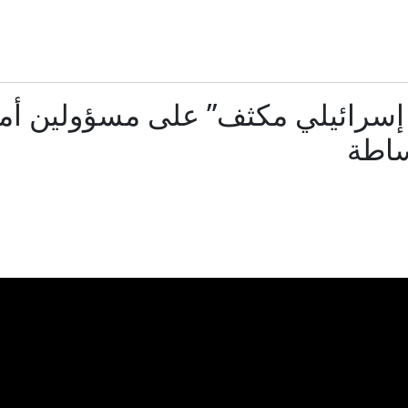
 المفاوضات مع عُمان.. مشرعون إيرانيون يُعِدّون مشروع قانون يخص
حرب اليمن.. إلى أين يتجه التصعيد بين الحوثيين والسعودية
إسرائيلي مكثف” على مسؤولين أمر
قتيلان بانفجار استهدف حافلة ركاب في ريف دمشق
ساطة
لم يفوزوا بسبب ديانتهم.. السر الحقيقي وراء نجاح المرشحين المسلم
من ممارسة كرة القدم في بلادهن، يجتمع فريق السيدات الأفغاني مجدداً على بع
ت تتحدث عن جمود وواشنطن تصف الأجواء بـ"الإيجابية".. إلى أين وص
متحدث باسم قوات التحالف: إصابة 11 مدنيا في منطقة نجران نتيجة اعتداءات حوثية