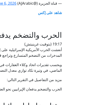
— قناة الجزيرة (@AJArabic)
ne 6, 2026
شاهد على إكس
الحرب والتضخم يدفعان
19:17 (بتوقيت غرينيتش)
أنعشت الحرب الأمريكية الإسرائيلية على إ
المدخرات من التضخم المتسارع وتراجع قيم
الماضي، في وتيرة تكاد توازي معدل التضخم السنوي الذي بلغ 84%، وهو أعلى مستوى تشهده البلاد منذ عق
مزيد من التفاصيل في التقرير التالي:
الحرب والتضخم يدفعان الإيرانيين نحو الع