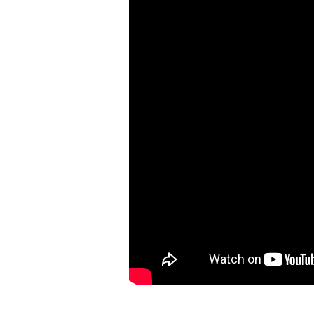
 أونيل
مملكة
مانا بريف دمشق
انيا؟