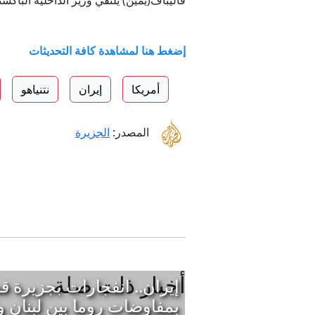
قاليباف(يمين) يلتقي وزير الداخلية الباكستاني محسن 
إضغط هنا لمشاهدة كافة التحديثات
أمريكا
إيران
نتنياهو
المصدر:
الجزيرة
أخبار ذات صلة
إيران.. انفجارات بجزيرة ق
بمفاوضات روما بين لبنان و