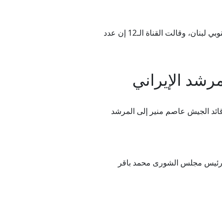
أفادت وسائل إعلام إسرائيلية بمقتل ضابط من وحدة إيغوز التابعة للواء النخبة غولاني متأثرا بإصابته في معارك جنوبي لبنان، وقالت القناة الـ12 إن عدد
مرشد الإيراني
قائد الجيش عاصم منير إلى المرشد
كيان، ورئيس مجلس الشورى محمد باقر