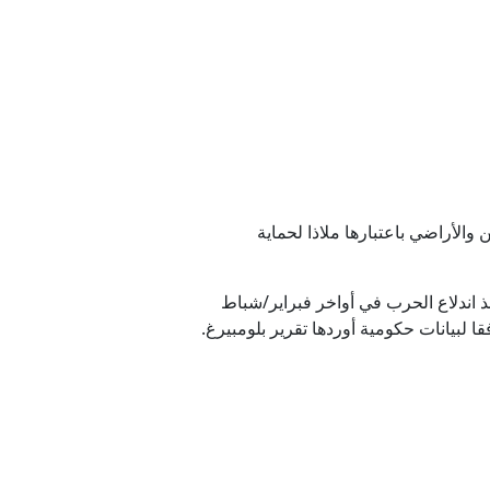
والأراضي باعتبارها ملاذا لحماية
تحاد وكلاء العقارات في طهران، ارتفعت أسعار المساكن والإيجارات في العاصمة بنحو 80% منذ اندلاع الحرب في أواخر فبراير/شباط