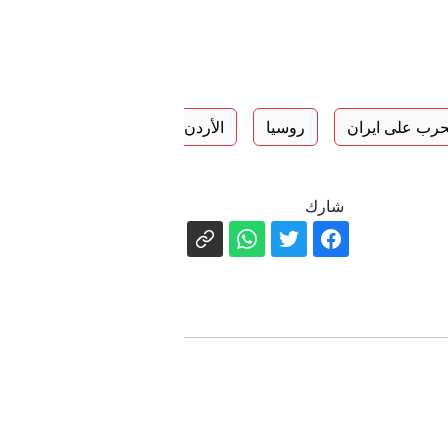
حرب على ايران
روسيا
الأردن
نيويورك
لبنان
شارك