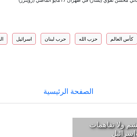
نقوي (يسار) في طهران 17مايو الماضي (رويترز)
كأس العالم
حزب الله
حرب لبنان
اسرائيل
ال
الصفحة الرئيسية
شم ولا تفاهمات
إسرائيل