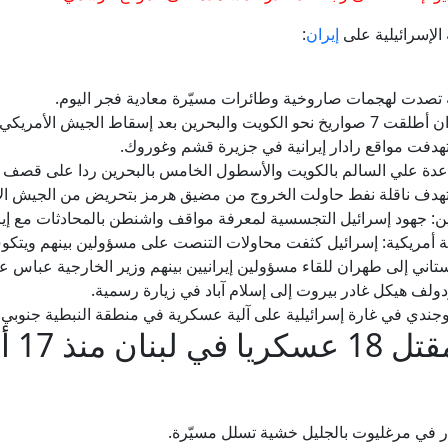
إيران
:
ة تصدت لهجمات صاروخية وطائرات مسيّرة معادية فجر اليوم.
يّرات أُطلقت نحو مضيق هرمز.
استهدفت مواقع رادار إيرانية في جزيرة قشم وغوروك.
قاعدة علي السالم بالكويت والأسطول الخامس بالبحرين ردا على قصف
استهدف ناقلة نفط حاولت الخروج من مضيق هرمز بتحريض من الجيش ال
ين: جهود إسرائيل التجسسية لمعرفة مواقف واشنطن بالمحادثات مع إير
اتية أمريكية: إسرائيل كثفت محاولات التنصت على مسؤولين بينهم ويتكو
ستاني إلى طهران للقاء مسؤولين إيرانيين بينهم وزير الخارجية عباس 
ولف هيكل غادر بيروت إلى إسلام آباد في زيارة رسمية.
جندي في غارة إسرائيلية على آلية عسكرية في منطقة النبطية جنوبي ال
أبريل الماضي
نذار في مرغليوت بالجليل خشية تسلل مسيّرة.