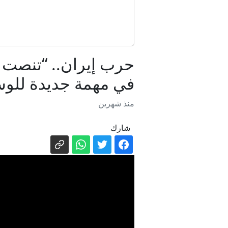
بعيداً عن
حرب إيران.. “تنصت 
في مهمة جديدة للو
منذ شهرين
شارك
بعد منعهن 
بيرو
عاجل | ال