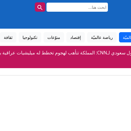
لميّة
رياضة عالميّة
إقتصاد
منوّعات
تكنولوجيا
ثقافة
ة تتأهب لهجوم تخطط له ميليشيات عراقية بالتعاون مع الحوثيين
إيران.. انفجارات بجزيرة قشم ولا تفاهمات بمفاوضات روما بين لبنا
الأرجنتين تخلّد فوزها الدرامي على إنجلترا في نصف نهائي مونديال 2026 (فيديو)
"الأمر سابق لأوانه".. ترامب يرفض تأييد ترشيح نائبه لانتخابات 2028
إيران.. ترقب لاتفاق بشأن هرمز وانتهاء جولة مفاوضات روما بين لبن