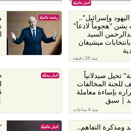
أخبار عالميّة
اليهود وإسرائيل"..
م
رياضة عالميّة
يشن "هجوماً لاذعاً"
ن
دالرحمن السيد
ل
 بانتخابات ميشيغان
ية
منذ 26 دقيقة
" تحيل صيدلانياً
أخبار محليّة
ف للجنة المخالفات
ا
راره بإساءة معاملة
د | سبق
|
منذ 4 ساعات
 ومذكرة التفاهم..
"
أخبار عالميّة