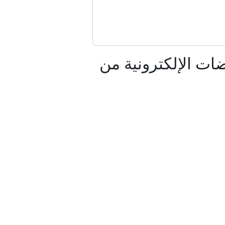
اط قياسية
ات الإلكترونية من
او | سبق
روسيا؟