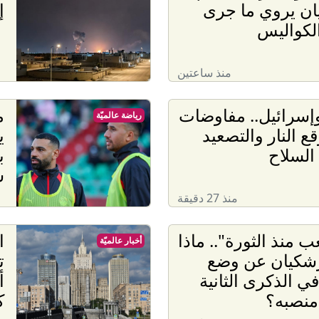
ان يروي ما جرى
إ
لكواليس
منذ ساعتين
وإسرائيل.. مفاوضات
رياضة عالميّة
ع النار والتصعيد
ي
السلاح
ب
س
منذ 27 دقيقة
ب منذ الثورة".. ماذا
ا
أخبار عالميّة
زشكيان عن وضع
ت
في الذكرى الثانية
أ
 منصبه؟
ك