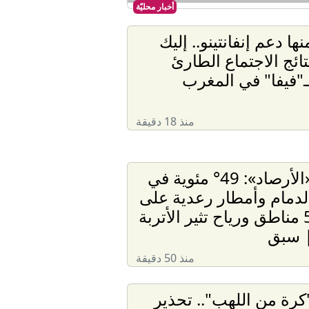
أخبار محليّة
نها دعم إنفانتينو.. إليك
تائج الاجتماع الطارئ
ـ"فيفا" في المغرب
منذ 18 دقيقة
«الأرصاد»: 49° مئوية في
لدمام وأمطار رعدية على
5 مناطق ورياح تثير الأتربة
 سبق
منذ 50 دقيقة
كرة من اللهب".. تحذير