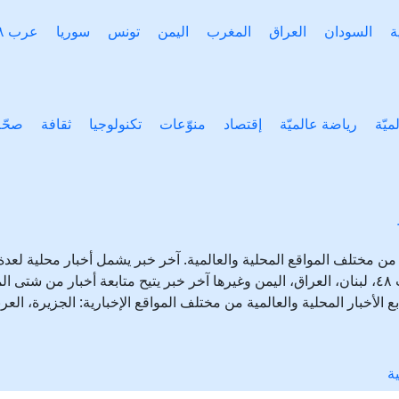
ة
السودان
العراق
المغرب
اليمن
تونس
سوريا
عرب ٤٨
ميّة
رياضة عالميّة
إقتصاد
منوّعات
تكنولوجيا
ثقافة
صحّة
ر من مختلف المواقع المحلية والعالمية. آخر خبر يشمل أخبار محلية لع
السعودية، تونس، المغرب، الجزائر، عرب ٤٨، لبنان، العراق، اليمن وغيرها آخر خبر يتيح متابعة أ
ع الأخبار المحلية والعالمية من مختلف المواقع الإخبارية: الجزيرة، الع
ة