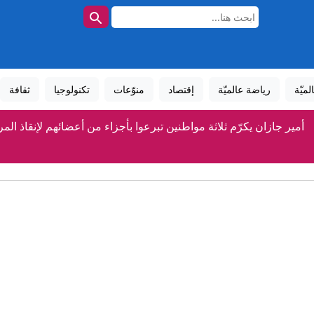
لميّة
رياضة عالميّة
إقتصاد
منوّعات
تكنولوجيا
ثقافة
أمير جازان يكرّم ثلاثة مواطنين تبرعوا بأجزاء من أعضائهم لإنقاذ ا
صحة" تحيل صيدلانياً بالطائف للجنة المخالفات بعد إقراره بإساءة معا
 وإسرائيل".. ترامب يشن "هجوماً لاذعاً" ضد عبدالرحمن السيد الفائز با
إيران.. الاتفاق في مراحله النهائية وطهران تكشف تفاصيل المسار ال
منها دعم إنفانتينو.. إليك نتائج الاجتماع الطارئ لـ"فيفا" في ا