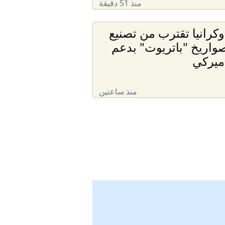
منذ 51 دقيقة
وكرانيا تقترب من تصنيع
واريخ "باتريوت" بدعم
ميركي
منذ ساعتين