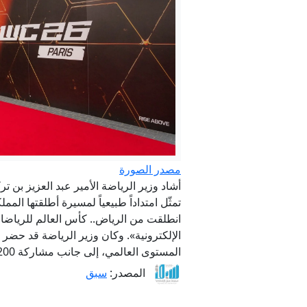
"ال
مصدر الصورة
تمثّل امتداداً طبيعياً لمسيرة أطلقتها ا
«الأرص
انطلقت من الرياض.. كأس العالم للرياضات
المستوى العالمي، إلى جانب مشاركة 200 نادٍ يمثّلون دولاً من مختلف أنحاء العالم.
المصدر:
سبق