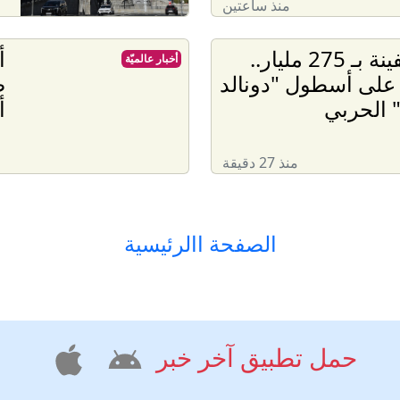
منذ ساعتين
15 سفينة بـ 275 مليار..
أ
أخبار عالميّة
على أسطول "دونالد
ص
 الحربي
أ
منذ 27 دقيقة
الصفحة االرئيسية
حمل تطبيق آخر خبر