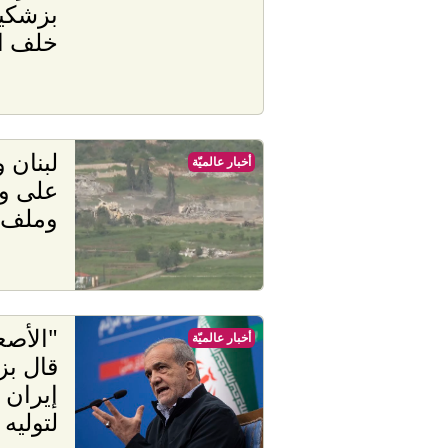
بزشكي
خلف ا
لبنان 
أخبار عالميّة
على وق
وملف 
"الأصع
أخبار عالميّة
قال ب
إيران 
لتوليه