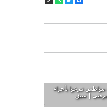
ة مواطنين تبرعوا بأجزاء
لمرضى | سبق