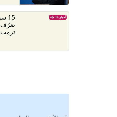
أخبار عالميّة
تعرّف 
ترمب"