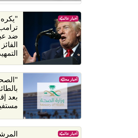
"يكره 
أخبار عالميّة
ترامب 
ضد عب
الفائز
التمهيد
"الصحة
أخبار محليّة
بالطائ
بعد إق
مستفي
المرشد
أخبار عالميّة