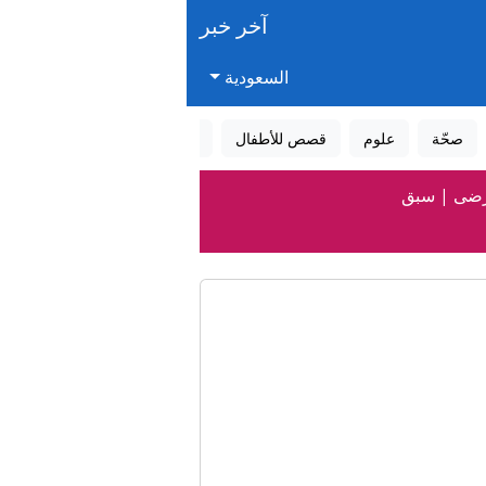
آخر خبر
السعودية
صحّة
علوم
قصص للأطفال
قصص واقعية
عالم الأحلام
لمرضى | سبق
ملة مستفيد | سبق
نتخابات ميشيغان التمهيدية
جديد بهرمز
لمغرب