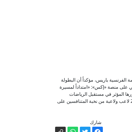
؟
لبنان
ة لتوليه منصبه؟
دن
عزيز بن تركي الفيصل بانطلاق كأس العالم للرياضات الإلكترونية 2026 في العاصمة الفرنسية باريس، مؤكداً أن البطولة
مي على منصة «إكس»: «امتداداً لمسيرة
ورها المؤثر في مستقبل الرياضات
الإلكترونية». وكان وزير الرياضة قد حضر حفل افتتاح البطولة التي تستضيفها مدينة باريس، وتجمع أكثر من 2,000 لاعب ولاعبة من نخبة المتنافسين على
شارك