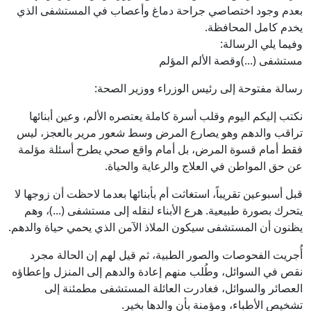
بعدم وجود اختصاصي جراحة دماغ وأعصاب في المستشفى الذي
يخدم كامل المحافظة.
وفيما يلي الرسالة:
مستشفى (...)وقصة الألم المؤلم
رسالة مفتوحة إلى رئيس الوزراء ووزير الصحة:
نكتب إليكم اليوم وقلب أسرة كاملة يعتصره الألم، وعين أبنائها
تراقب والدهم وهو يصارع المرض وسط شعور مرير بالعجز، ليس
فقط أمام قسوة المرض، بل أمام واقع صحي يطرح أسئلة مؤلمة
عن حق المواطن في العلاج والرعاية والحياة.
قبل أسبوعين تقريباً، استغاثت أم بأبنائها بعدما لاحظت أن زوجها لا
يتحرك بصورة طبيعية. هرع الأبناء لنقله إلى مستشفى (...)، وهم
يظنون أن المستشفى سيكون الملاذ الآمن الذي يحمي حياة والدهم.
أُجريت الفحوصات والصور الطبية، ثم قيل لهم إن الحالة مجرد
نقص في السوائل، وطُلب منهم إعادة والدهم إلى المنزل وإعطاؤه
العصائر والسوائل، فغادرت العائلة المستشفى مطمئنة إلى
تشخيص الأطباء، ومؤمنة بأن والدها بخير.