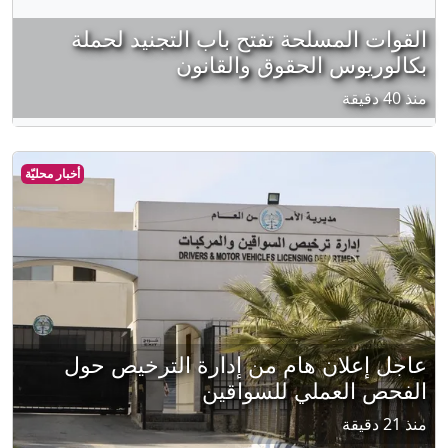
عاجل إعلان هام من إدارة الترخيص حول
الفحص العملي للسواقين
منذ 21 دقيقة
طبيب أردني يحذر:
أخبار محليّة
لدغات الحشرات في
الصيف قد تسبب
حساسية مفرطة وصدمة
تحسسية تستدعي
الإسعاف الفوري
منذ 50 دقيقة
إطلاق خدمة حجز مواعيد
أخبار محليّة