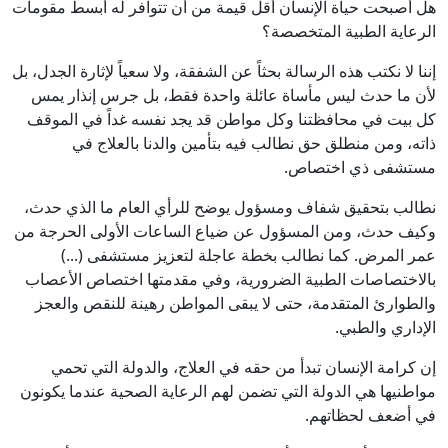
هل أصبحت حياة الإنسان أقل قيمة من أن تتوافر له أبسط مقومات
الرعاية الطبية المتخصصة؟
إننا لا نكتب هذه الرسالة بحثاً عن الشفقة، ولا سعياً لإثارة الجدل، بل
لأن ما حدث ليس مأساة عائلة واحدة فقط، بل جرس إنذار يمس
كل بيت في محافظتنا وكل مواطن قد يجد نفسه غداً في الموقف
ذاته، ومن منطلق حق نطالب فيه بتأمين والدنا بالعلاج في
مستشفى ذي اختصاص.
نطالب بتحقيق شفاف ومسؤول يوضح للرأي العام ما الذي حدث،
وكيف حدث، ومن المسؤول عن ضياع الساعات الأولى الحرجة من
عمر المرض. كما نطالب بخطة عاجلة لتعزيز مستشفى (...)
بالاختصاصات الطبية الضرورية، وفي مقدمتها اختصاص الأعصاب
والطوارئ المتقدمة، حتى لا يبقى المواطن رهينة للنقص والعجز
الإداري والطبي.
إن كرامة الإنسان تبدأ من حقه في العلاج، والدولة التي تحمي
مواطنيها هي الدولة التي تضمن لهم الرعاية الصحية عندما يكونون
في أضعف لحظاتهم.