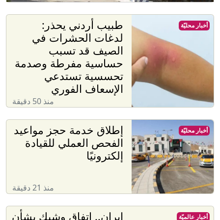
الفحص العملي للقيادة
إلكترونيًا
منذ 21 دقيقة
إيران.. اتفاق وشيك بشأن
أخبار عالميّة
هرمز ومقتل جنديين
إسرائيليين بجنوب لبنان
منذ 8 دقائق
فيديو ردة فعل ترامب
أخبار عالميّة
لطفل ركض على المنصة
وما قاله عن بايدن يلقى
رواجا