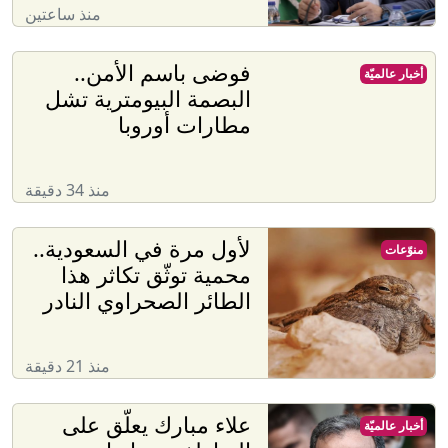
الطائر الصحراوي النادر
منذ 21 دقيقة
علاء مبارك يعلّق على
أخبار عالميّة
التعاطف مع إيران
وتصريح عراقجي بعد
مسيرة دمياط
منذ 3 ساعات
الجيش يعلن فتح باب
أخبار محليّة
التجنيد لحملة الحقوق..
تفاصيل وشروط التقديم
منذ ساعة