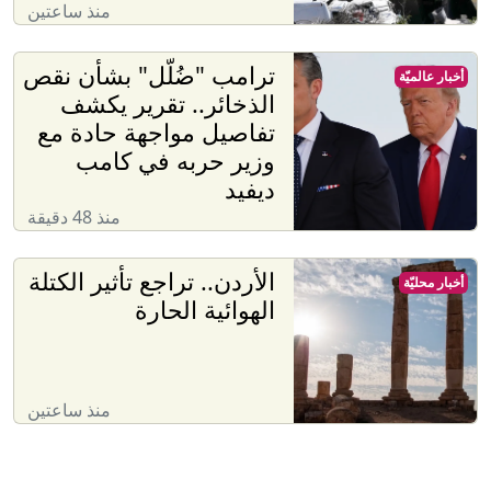
الهوائية الحارة
منذ ساعتين
الصفحة االرئيسية
حمل تطبيق آخر خبر
آخر الأخبار حسب الدولة
الأردن
الإمارات
الجزائر
السعودية
السودان
العراق
المغرب
اليمن
تونس
سوريا
عرب ٤٨
فلسطين
لبنان
ليبيا
مصر
آخَر