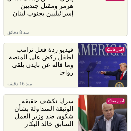
منذ 16 دقيقة
سرايا تكشف حقيقة
أخبار محليّة
الوثيقة المتداولة بشأن
شكوى ضد وزير العمل
السابق خالد البكار
منذ ساعتين
فوضى باسم الأمن..
أخبار عالميّة
البصمة البيومترية تشل
مطارات أوروبا
منذ 34 دقيقة
لأول مرة في السعودية..
منوّعات
محمية توثّق تكاثر هذا