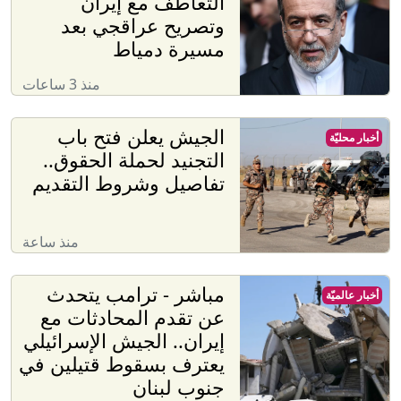
مباشر - ترامب يتحدث
أخبار عالميّة
عن تقدم المحادثات مع
إيران.. الجيش الإسرائيلي
يعترف بسقوط قتيلين في
جنوب لبنان
منذ ساعتين
ترامب "ضُلّل" بشأن نقص
أخبار عالميّة
الذخائر.. تقرير يكشف
تفاصيل مواجهة حادة مع
وزير حربه في كامب
ديفيد
منذ 48 دقيقة
الأردن.. تراجع تأثير الكتلة
أخبار محليّة