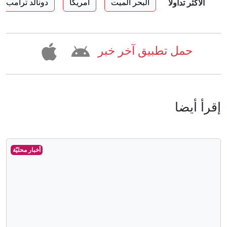
البحر الميت
أمريكا
دونالد ترامب
الأكثر تداولا
حمل تطبيق آخر خبر
إقرأ أيضا
القوات المسلحة تفتح باب التجنيد لحملة
بكالوريوس الحقوق والقانون
منذ 40 دقيقة
أخبار محليّة
أخبار محليّة