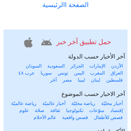
آخر الاخبار حسب الموضوع
أخبار محليّة
رياضة محليّة
أخبار عالميّة
رياضة عالميّة
إقتصاد
منوّعات
تكنولوجيا
ثقافة
صحّة
علوم
قصص للأطفال
قصص واقعية
عالم الأحلام
الأكثر قراءة
آخر ٢٤ ساعة
آخر أسبوع
آخر شهر
موقع آخر خبر يتيح لك متابعة آخر الأخبار من مختلف المواقع
المحلية والعالمية. آخر خبر يشمل أخبار محلية لعدة دول مثل
الأردن، فلسطين، مصر، السعودية، تونس، المغرب، الجزائر،
عرب ٤٨، لبنان، العراق، اليمن وغيرها آخر خبر يتيح متابعة أخبار
من شتى المواضيع مثل: أخبار محلية، أخبار عالمية، رياضة،
إقتصاد، ثقافة، منوعات وغيرها تابع الأخبار المحلية والعالمية من
مختلف المواقع الإخبارية: الجزيرة، العربية، بي بي سي، سي ان
ان، الحرة، روسيا اليوم، سكاي نيوز وغيرها