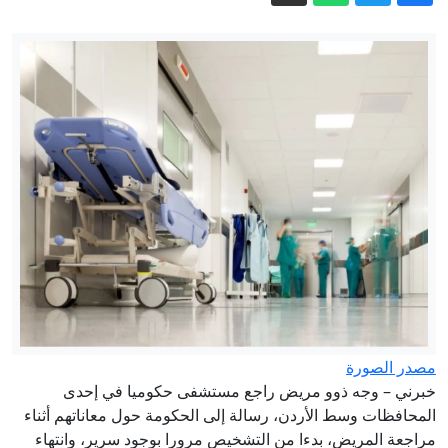
الجيش يعلن فتح باب التجنيد لحملة
الحقوق.. تفاصيل وشروط التقديم
طهبوب من الأغوار: استملاك 3500 دونم
يهدد الأمن الغذائي في الأردن
الأردن.. تراجع تأثير الكتلة الهوائية الحارة
علاء مبارك يعلّق على التعاطف مع إيران
وتصريح عراقجي بعد مسيرة دمياط
فوضى باسم الأمن.. البصمة البيومترية
تشل مطارات أوروبا
عاجل إعلان هام من إدارة الترخيص حول
الفحص العملي للسواقين
مصدر الصورة
خبرني – وجه ذوو مريض راجع مستشفى حكوميا في إحدى
المحافظات وسط الأردن، رسالة إلى الحكومة حول معاناتهم أثناء
مراجعة المريض، بدءا من التشخيص مرورا بوجود سرير، وانتهاء