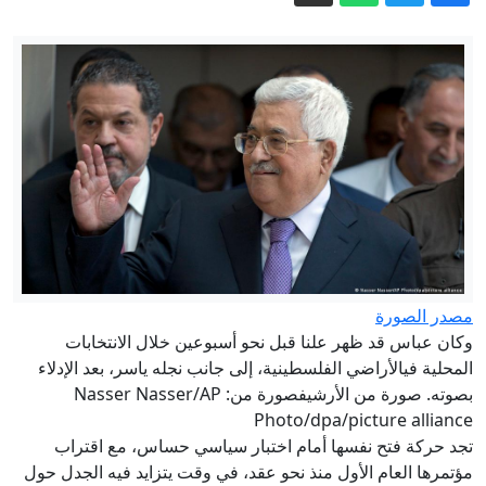
الخدمات
البث المباشر لـ "برنامج الوكيل"
كاتب بريطاني يحذر: نشهد صعود فاشية
القرن الـ21 في بلادنا
قنبلة أمريكية دمرت المدينة.. عمدة
ناغازاكي يحدد الجهة المسؤولة بينما تتجنب
ذلك تاكايتشي وغوتيريش
فيدان يتوقع انضمام مصر إلى اتفاقية مكة
للدفاع المشترك
إيران مباشر.. اتفاق وشيك بين طهران
مصدر الصورة
وكان عباس قد ظهر علنا قبل نحو أسبوعين خلال الانتخابات
ومسقط والحرس الثوري يشترط لفتح
المحلية فيالأراضي الفلسطينية، إلى جانب نجله ياسر، بعد الإدلاء
هرمز
بصوته. صورة من الأرشيفصورة من: Nasser Nasser/AP
Photo/dpa/picture alliance
تجد حركة فتح نفسها أمام اختبار سياسي حساس، مع اقتراب
مؤتمرها العام الأول منذ نحو عقد، في وقت يتزايد فيه الجدل حول