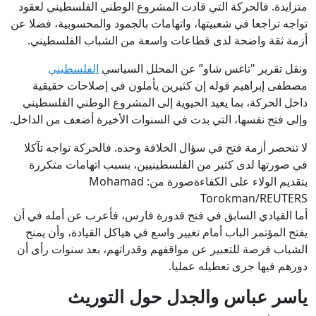
متزايدة. فالحركة التي قادت المشروع الوطني الفلسطيني لعقود
تواجه تراجعا في شعبيتها، واتهامات بالجمود والمحسوبية، فضلا عن
أزمة ثقة واضحة لدى قطاعات واسعة من الشباب الفلسطيني.
ونقل تقرير "تاغس شاو” عن المحلل السياسي
الفلسطيني
مصطفى إبراهيم قوله إن كثيرين يأملون في إصلاحات حقيقية
داخل الحركة، بما يعيد الحيوية إلى المشروع الوطني الفلسطيني
وإلى فتح نفسها، التي بدت في السنوات الأخيرة أضعف من الداخل.
لا تنحصر أزمة فتح في سؤال الخلافة وحده. فالحركة تواجه تآكلا
في صورتها لدى كثير من الفلسطينيين، بسبب اتهامات متكررة
بتقديم الولاء على الكفاءةصورة من: Mohamad
Torokman/REUTERS
أما القيادي السابق في فتح قدورة فارس، فأعرب عن أمله في أن
يفتح المؤتمر الباب أمام تغيير واسع في هياكل القيادة، وأن يمنح
الشباب فرصة للتعبير عن مواقفهم وقدراتهم، بعد سنوات رأى أن
دورهم فيها جرى تعطيله عمليا.
ياسر عباس والجدل حول التوريث