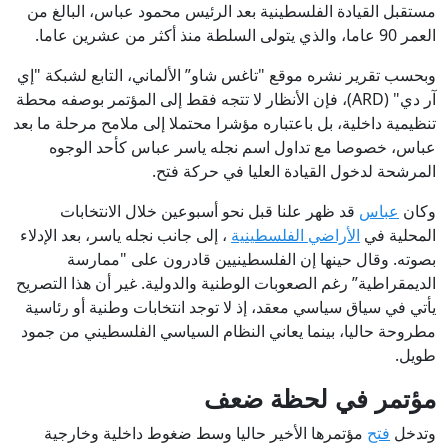
مستقبل القيادة الفلسطينية بعد الرئيس محمود عباس، البالغ من
العمر 90 عاما، والذي يتولى السلطة منذ أكثر من عشرين عاما.
وبحسب تقرير نشره موقع "تاغس شاو” الألماني، التابع لشبكة "إي
آر دي" (ARD)، فإن الأنظار لا تتجه فقط إلى المؤتمر بوصفه محطة
تنظيمية داخلية، بل باعتباره مؤشرا محتملا إلى ملامح مرحلة ما بعد
عباس، خصوصا مع تداول اسم نجله ياسر عباس كأحد الوجوه
المرشحة لدخول القيادة العليا في حركة فتح.
وكان
عباس
قد ظهر علنا قبل نحو أسبوعين خلال الانتخابات
المحلية في
الأراضي الفلسطينية
، إلى جانب نجله ياسر، بعد الإدلاء
بصوته. وقال حينها إن الفلسطينيين قادرون على "ممارسة
الديمقراطية” رغم الصعوبات الوطنية والدولية. غير أن هذا التصريح
يأتي في سياق سياسي معقد، إذ لا توجد انتخابات وطنية أو رئاسية
مطروحة حاليا، بينما يعاني النظام السياسي الفلسطيني من جمود
طويل.
مؤتمر في لحظة ضعف
وتدخل
فتح
مؤتمرها الأخير حاليا وسط ضغوط داخلية وخارجية