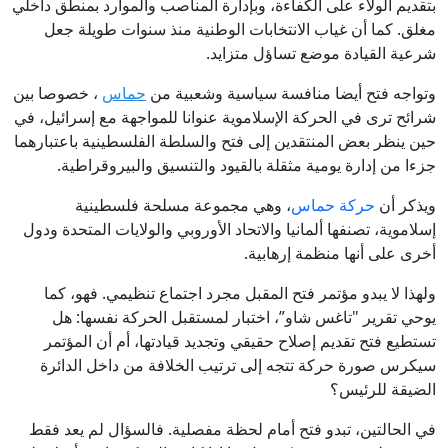
بتقديم الولاء على الكفاءة، وبإدارة المناصب والموارد بمنطق داخلي
مغلق. كما أن غياب الانتخابات الوطنية منذ سنوات طويلة جعل
شرعية القيادة موضع تساؤل متزايد.
وتواجه فتح أيضا منافسة سياسية وشعبية من
حماس
، خصوصا بين
شرائح ترى في الحركة الإسلاموية عنوانا للمواجهة مع إسرائيل، في
حين ينظر بعض المنتقدين إلى فتح والسلطة الفلسطينية باعتبارهما
جزءا من إدارة يومية مثقلة بالقيود والتنسيق والبيروقراطية.
ويذكر أن
حركة حماس
، وهي مجموعة مسلحة فلسطينية
إسلاموية، تصنفها ألمانيا والاتحاد الأوروبي والولايات المتحدة ودول
أخرى على أنها منظمة إرهابية.
ولهذا لا يبدو مؤتمر فتح المقبل مجرد اجتماع تنظيمي. فهو، كما
يوحي تقرير "تاغس شاو”، اختبار لمستقبل الحركة نفسها: هل
تستطيع فتح تقديم إصلاح حقيقي وتجديد قيادتها، أم أن المؤتمر
سيكرس صورة حركة تتجه إلى ترتيب الخلافة من داخل الدائرة
الضيقة للرئيس؟
في الحالتين، تبدو فتح أمام لحظة مفصلية. فالسؤال لم يعد فقط