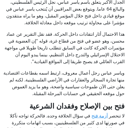
الجدل الأكبر يتعلق باسم ياسر عباس، نجل الرئيس الفلسطيني،
والبالغ 64 عاما. ويتوقع بعض المراقبين أن يُنتخب ياسر عباس في
موقع قيادي داخل فتح خلال المؤتمر المقبل، وهو ما يراه منتقدون
مؤشرا على محاولة ترتيب موقعه داخل معادلة الخلافة.
هذا الاحتمال أثار انتقادات داخل الحركة. فقد نقل التقرير عن عماد
محسن، وهو عضو في فتح من قطاع غزة، قوله "إن العضوية في
مؤتمرات الحركة كانت في السابق تتطلب تاريخا طويلا في مواجهة
الاحتلال الإسرائيلي والتدرج داخل التنظيم، بينما يبدو اليوم أن
القرب العائلي قد يصبح طريقا إلى المواقع القيادية".
وياسر عباس رجل أعمال معروف، ارتبط اسمه بقطاعات اقتصادية
منها تجارة السجائر والعقارات في الأراضي الفلسطينية. لكنه لم
يعلن حتى الآن طموحات سياسية واضحة، وهو ما يزيد الغموض
حول موقعه الحقيقي في حسابات المرحلة المقبلة.
فتح بين الإصلاح وفقدان الشرعية
لا تنحصر
أزمة فتح
في سؤال الخلافة وحده. فالحركة تواجه تآكلا
في صورتها لدى كثير من الفلسطينيين، بسبب اتهامات متكررة