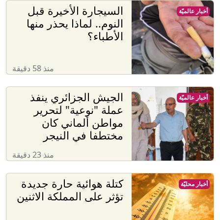
السيجارة الأخيرة قبل
أخبار عالميّة
النوم.. لماذا يحذر منها
الأطباء؟
منذ 58 دقيقة
الجيش الجزائري ينفذ
أخبار عالميّة
عملة "نوعية" لتحرير
مواطن ألماني كان
مختطفا في النيجر
منذ 23 دقيقة
كتلة هوائية حارة جديدة
أخبار محليّة
تؤثر على المملكة الاثنين