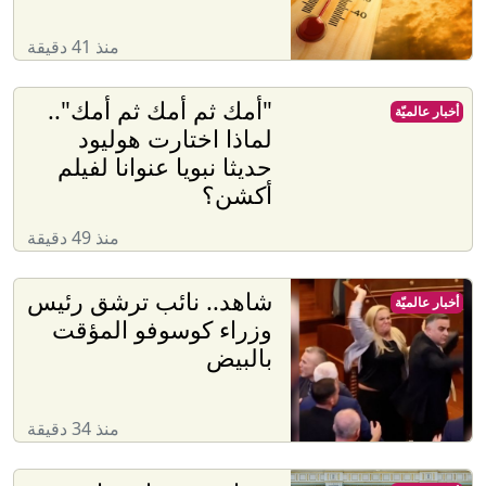
منذ 41 دقيقة
"أمك ثم أمك ثم أمك"..
أخبار عالميّة
لماذا اختارت هوليود
حديثا نبويا عنوانا لفيلم
أكشن؟
منذ 49 دقيقة
شاهد.. نائب ترشق رئيس
أخبار عالميّة
وزراء كوسوفو المؤقت
بالبيض
منذ 34 دقيقة