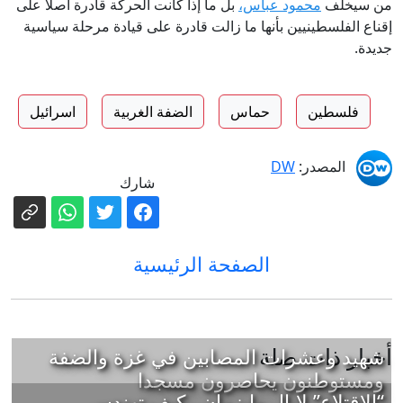
من سيخلف
محمود عباس،
بل ما إذا كانت الحركة قادرة أصلا على
إقناع الفلسطينيين بأنها ما زالت قادرة على قيادة مرحلة سياسية
جديدة.
فلسطين
حماس
الضفة الغربية
اسرائيل
المصدر:
DW
شارك
الصفحة الرئيسية
أخبار ذات صلة
شهيد وعشرات المصابين في غزة والضفة
ومستوطنون يحاصرون مسجدا
“الاقتلاع” لإيال وايزمان.. كيف تهندس