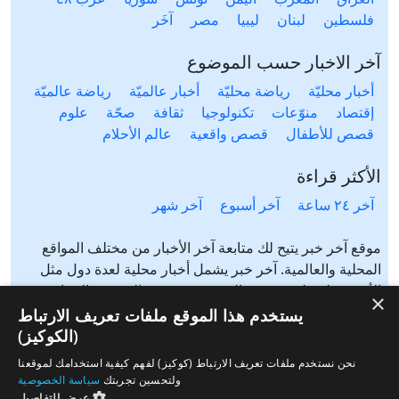
فلسطين
لبنان
ليبيا
مصر
آخَر
آخر الاخبار حسب الموضوع
أخبار محليّة
رياضة محليّة
أخبار عالميّة
رياضة عالميّة
إقتصاد
منوّعات
تكنولوجيا
ثقافة
صحّة
علوم
قصص للأطفال
قصص واقعية
عالم الأحلام
الأكثر قراءة
آخر ٢٤ ساعة
آخر أسبوع
آخر شهر
موقع آخر خبر يتيح لك متابعة آخر الأخبار من مختلف المواقع
المحلية والعالمية. آخر خبر يشمل أخبار محلية لعدة دول مثل
الأردن، فلسطين، مصر، السعودية، تونس، المغرب، الجزائر،
×
عرب ٤٨، لبنان، العراق، اليمن وغيرها آخر خبر يتيح متابعة أخبار
يستخدم هذا الموقع ملفات تعريف الارتباط
من شتى المواضيع مثل: أخبار محلية، أخبار عالمية، رياضة،
(الكوكيز)
إقتصاد، ثقافة، منوعات وغيرها تابع الأخبار المحلية والعالمية من
نحن نستخدم ملفات تعريف الارتباط (كوكيز) لفهم كيفية استخدامك لموقعنا
مختلف المواقع الإخبارية: الجزيرة، العربية، بي بي سي، سي ان
ولتحسين تجربتك
سياسة الخصوصية
ان، الحرة، روسيا اليوم، سكاي نيوز وغيرها
عرض التفاصيل