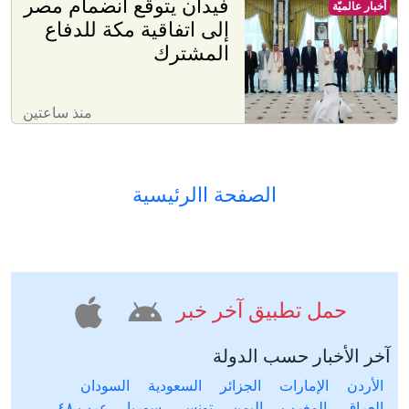
فيدان يتوقع انضمام مصر
أخبار عالميّة
إلى اتفاقية مكة للدفاع
المشترك
منذ ساعتين
الصفحة االرئيسية
حمل تطبيق آخر خبر
آخر الأخبار حسب الدولة
الأردن
الإمارات
الجزائر
السعودية
السودان
العراق
المغرب
اليمن
تونس
سوريا
عرب ٤٨