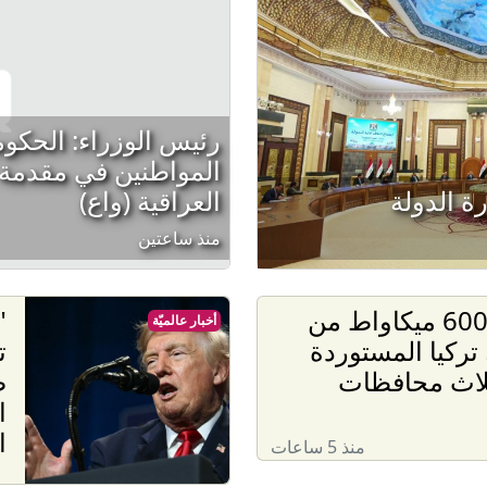
رئيس الوزراء: الحكو
المواطنين في مقدمة أول
ة الدولة
العراقية (واع)
منذ ساعتين
توزيع 600 ميكاواط من
"
أخبار عالميّة
 تركيا المستوردة
ت
لاث محافظات
ض
ا
ا
منذ 5 ساعات