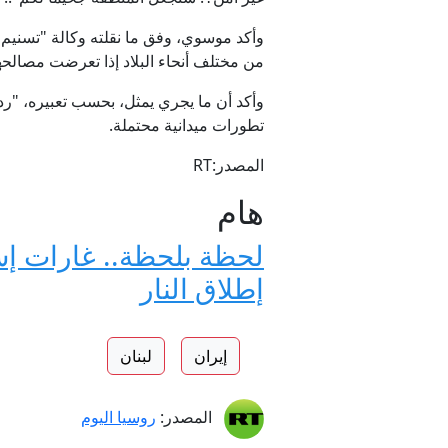
وأكد موسوي، وفق ما نقلته وكالة "تسنيم
من مختلف أنحاء البلاد إذا تعرضت مصالحها
وأكد أن ما يجري يمثل، بحسب تعبيره، "رد
تطورات ميدانية محتملة.
المصدر:RT
هام
لحظة بلحظة.. غارات إسر
إطلاق النار
إيران
لبنان
المصدر:
روسيا اليوم