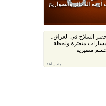
أزمة الذخائر والصواريخ
صر السلاح في العراق..
سارات متعثرة ولحظة
سم مصيرية
منذ ساعة