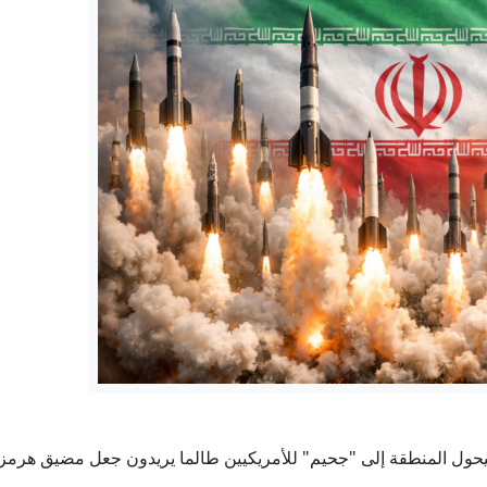
محادثات لبنان وإسرائيل تستأنف بعد تعليقها في روما
عبد السيد يفوز بترشيح الديمقراطيين في ميشيغان
مخرجات اجتماع ائتلاف إدارة الدولة في القصر الحكومي » وكالة الانباء ا
يس الوزراء استعرض جهود تعزيز الأمن والاستقرار وتحسين الخدمات » وك
32) في المعهد العالي للتطوير الأمني والإداري » وكالة الانباء العراقية (واع)
توزيع 600 ميكاواط من كهرباء تركيا المستوردة على ثلاث محافظات
يحول المنطقة إلى "جحيم" للأمريكيين طالما يريدون جعل مضيق هرمز 