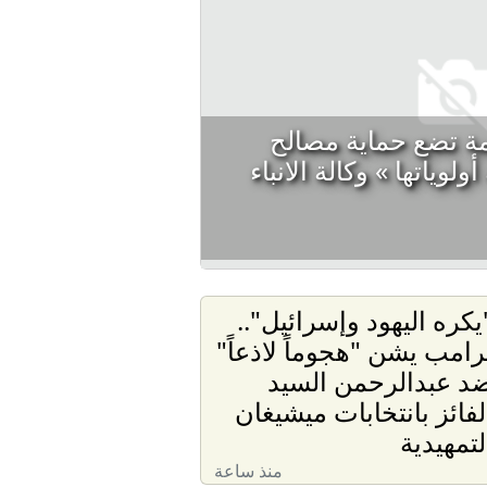
مة تضع حماية مصالح
وياتها » وكالة الانباء
يكره اليهود وإسرائيل"..
رامب يشن "هجوماً لاذعاً"
د عبدالرحمن السيد
لفائز بانتخابات ميشيغان
لتمهيدية
منذ ساعة