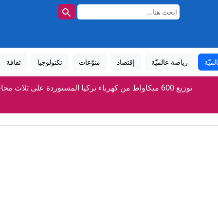
لميّة
رياضة عالميّة
إقتصاد
منوّعات
تكنولوجيا
ثقافة
زراء: الحكومة تضع حماية مصالح المواطنين في مقدمة أولوياتها » وكالة ا
مخرجات اجتماع ائتلاف إدارة الدولة
إيران.. الاتفاق في مراحله النهائية وطهران تكشف تفاصيل المسار ال
 وإسرائيل".. ترامب يشن "هجوماً لاذعاً" ضد عبدالرحمن السيد الفائز با
منها دعم إنفانتينو.. إليك نتائج الاجتماع الطارئ لـ"فيفا" في ا