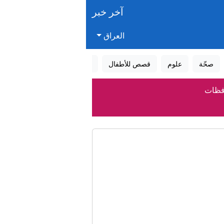
آخر خبر
العراق
صحّة
علوم
قصص للأطفال
قصص واقعية
عالم الأحلام
لانباء العراقية (واع)
جديد بهرمز
نتخابات ميشيغان التمهيدية
لمغرب