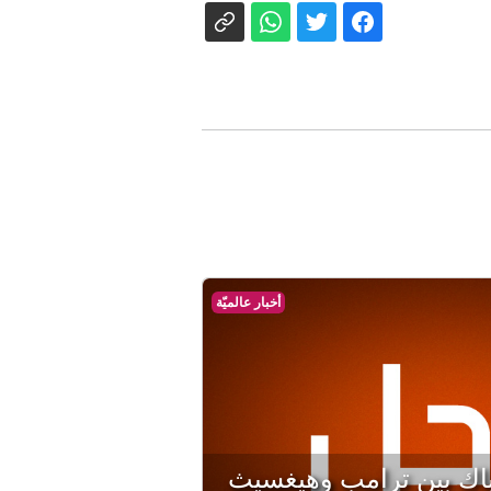
أخبار عالميّة
اك بين ترامب وهيغسيث