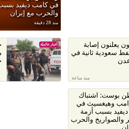
في كامب ديفيد بسبب 
والحرب مع إيران
منذ 28 دقيقة
ون يعلنون إصابة
ح
أخبار عالميّة
نفط سعودية ثانية في
م
عدن
ح
منذ ساعة
ن بوست: اشتباك
رامب وهيغسيث في
يفيد بسبب أزمة
ر والصواريخ والحرب
ان