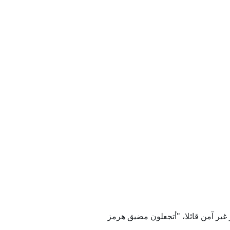
لعراقية (واع)
الة الانباء العراقية (واع)
غير آمن قائلا، "أتجعلون مضيق هرمز