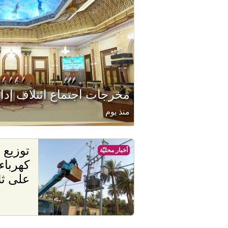
مخرجات اجتماع ائتلاف إدار
منذ يوم
أخبار محليّة
كهرباء
على ث