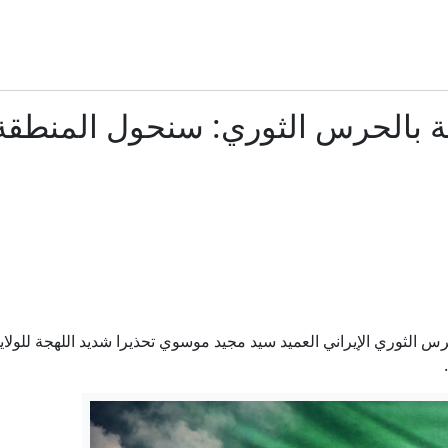
رعب في أوروبا.. مسيّرة مفخخة تعطل مطارا ألمانياً
من 12 كلمة.. "تريزيجيه" يوجه رسالة لمحمد صلاح بعد انتقاله إلى طرابزون سبور
ية بالحرس الثوري: سنحول المنطقة
هل يشكل تاكر كارلسون حزبا ثالثا؟
ذاكرة القصف وحسابات المصالح.. هل تتصالح سوريا الجديدة مع 
15 سفينة بـ 275 مليار.. تعرّف على أسطول "دونالد ترمب" الحربي
غادي آيزنكوت: من هو الجنرال السابق أبرز منافسي نتنياهو
حرس الثوري الإيراني العميد سيد مجيد موسوي تحذيرا شديد اللهجة للولا
رئيس الوزراء الكندي يسخر من ترامب بعد تعطل جهاز التلقين.. (