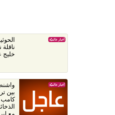
الحوثي
أخبار عالميّة
ناقلة 
خليج 
واشنط
أخبار عالميّة
بين ت
كامب د
الذخائ
مع إير