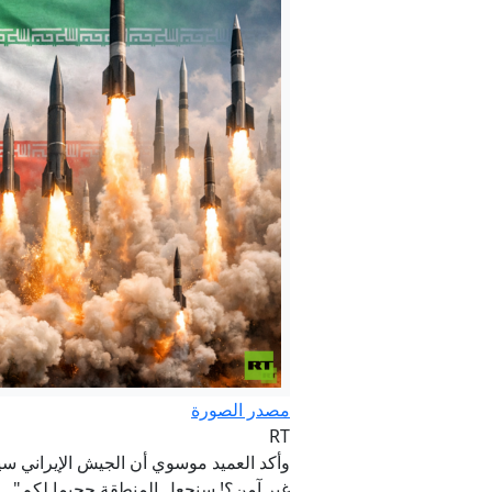
بيان رسمي: رئ
الداخلية تعلن فتح باب التقديم للدورة التأهيلية (
مصدر الصورة
RT
وأكد العميد موسوي أن الجيش الإيراني س
غير آمن؟! سنجعل المنطقة جحيما لكم"..