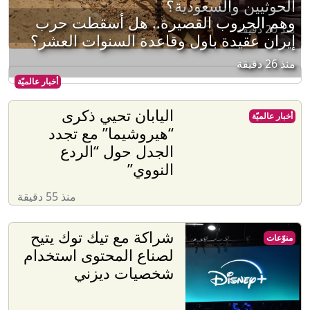
الحوثيين والسعودية؟
وهم الحروب القصيرة.. هل أسقطت حرب
منذ 20 دقيقة
إيران عقيدة باول وقاعدة السنوات العشر؟
منذ 26 دقيقة
أخبار عالميّة
اليابان تحيي ذكرى
أخبار عالميّة
“هيروشيما” مع تجدد
الجدل حول “الردع
النووي”
منذ 55 دقيقة
شراكة مع تيك توك يتيح
منوّعات
لصناع المحتوى استخدام
شخصيات ديزني