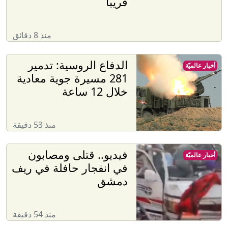
قريبا
منذ 8 دقائق
الدفاع الروسية: تدمير
أخبار عالميّة
281 مسيرة جوية معادية
خلال 12 ساعة
منذ 53 دقيقة
فيديو.. قتلى ومصابون
أخبار عالميّة
في انفجار حافلة في ريف
دمشق
منذ 54 دقيقة