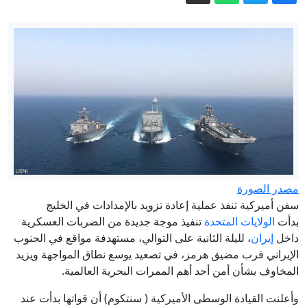
طرابزون؟
تحليل يكشف حملة ضد عبدول السيد.. من
يقف وراءها؟
قائد الفرقة 76 يقدم لبوتين تقريرا مفصلا
حول الوضع في قطاع دوبروبولسكي في
دونيتسك
رئيس مجلس الأمناء يؤكد دعم شبكة
الإعلام العراقي للمؤسسات الأمنية » وكالة
الانباء العراقية (واع)
إيران.. ترقب لاتفاق بشأن هرمز وانتهاء
جولة مفاوضات روما بين لبنان وإسرائيل
مصدر الصورة
حرب اليمن.. إلى أين يتجه التصعيد بين
سفن أميركية تنفذ عملية إعادة تزويد بالإمدادات في الخليج
الحوثيين والسعودية؟
بدأت
الولايات المتحدة
تنفيذ موجة جديدة من الضربات العسكرية
داخل
إيران
، لليلة الثانية على التوالي، مستهدفة مواقع في الجنوب
الإيراني قرب مضيق هرمز، في تصعيد يوسع نطاق المواجهة ويزيد
المخاوف بشأن أمن أحد أهم الممرات البحرية العالمية.
وأعلنت القيادة الوسطى الأميركية ( سنتكوم) أن قواتها بدأت عند