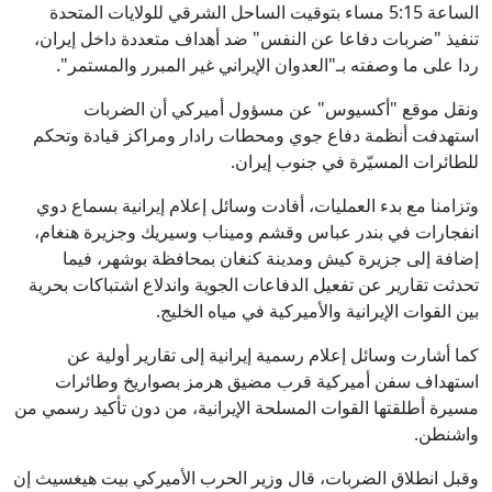
الساعة 5:15 مساء بتوقيت الساحل الشرقي للولايات المتحدة
تنفيذ "ضربات دفاعا عن النفس" ضد أهداف متعددة داخل إيران،
ردا على ما وصفته بـ"العدوان الإيراني غير المبرر والمستمر".
ونقل موقع "أكسيوس" عن مسؤول أميركي أن الضربات
استهدفت أنظمة دفاع جوي ومحطات رادار ومراكز قيادة وتحكم
للطائرات المسيّرة في جنوب إيران.
وتزامنا مع بدء العمليات، أفادت وسائل إعلام إيرانية بسماع دوي
انفجارات في بندر عباس وقشم وميناب وسيريك وجزيرة هنغام،
إضافة إلى جزيرة كيش ومدينة كنغان بمحافظة بوشهر، فيما
تحدثت تقارير عن تفعيل الدفاعات الجوية واندلاع اشتباكات بحرية
بين القوات الإيرانية والأميركية في مياه الخليج.
كما أشارت وسائل إعلام رسمية إيرانية إلى تقارير أولية عن
استهداف سفن أميركية قرب مضيق هرمز بصواريخ وطائرات
مسيرة أطلقتها القوات المسلحة الإيرانية، من دون تأكيد رسمي من
واشنطن.
وقبل انطلاق الضربات، قال وزير الحرب الأميركي بيت هيغسيث إن