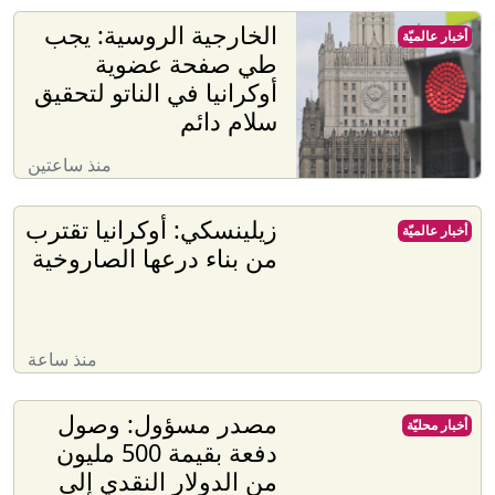
الخارجية الروسية: يجب
أخبار عالميّة
طي صفحة عضوية
أوكرانيا في الناتو لتحقيق
سلام دائم
منذ ساعتين
زيلينسكي: أوكرانيا تقترب
أخبار عالميّة
من بناء درعها الصاروخية
منذ ساعة
مصدر مسؤول: وصول
أخبار محليّة
دفعة بقيمة 500 مليون
من الدولار النقدي إلى