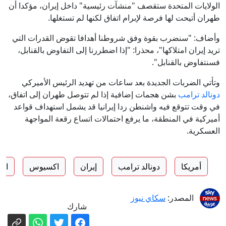
الولايات المتحدة ستقصف "منشآت رئيسية" داخل إيران، مؤكدا أن
طهران أتيحت لها فرصة لإبرام اتفاق لكنها لم تستغلها.
وأضاف: "سنضرب بقوة وفق شروطنا أهدافا تقوض القدرات التي
تريد إيران امتلاكها"، محذرا: "إذا اضطررنا إلى التفاوض بالقنابل،
فسنتفاوض بالقنابل".
وتأتي الضربات الجديدة بعد ساعات من تهديد الرئيس الأميركي
دونالد ترامب
بشن هجمات إضافية إذا لم تتوصل طهران إلى اتفاق،
في وقت تتوقع فيه واشنطن ردا إيرانيا قد يشمل استهداف قواعد
أميركية في المنطقة، ما يرفع احتمالات اتساع رقعة المواجهة
العسكرية.
أمريكا
دونالد ترامب
إيران
اكسيوس
الح
المصدر:
سكاي نيوز
شارك