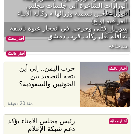
الوزارات الشاغرة الى جلسات مجلس
إقرأ أيضا
الوزراء لحين تسمية وزرائها » وكالة الانباء
العراقية (واع)
سوريا.. قتلى وجرحى في انفجار عبوة ناسفة
منذ ساعتين
بحافلة نقل ركاب قرب دمشق
أخبار محليّة
منذ ساعة
أخبار عالميّة
حرب اليمن.. إلى أين
أخبار عالميّة
يتجه التصعيد بين
الحوثيين والسعودية؟
منذ 20 دقيقة
رئيس مجلس الأمناء يؤكد
أخبار محليّة
دعم شبكة الإعلام