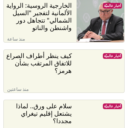
الخارجية الروسية: الرواية
أخبار عالميّة
الألمانية لتفجير "السيل
الشمالي" تتجاهل دور
واشنطن والناتو
منذ ساعة
كيف ينظر أطراف الصراع
أخبار عالميّة
للاتفاق المرتقب بشأن
هرمز؟
منذ ساعتين
سلام على ورق.. لماذا
أخبار عالميّة
يشتعل إقليم تيغراي
مجددا؟