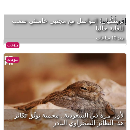
إقرأ أيضا
بزشكيان: التواصل مع مجتبى خامنئي صعب
للغاية حالياً
منذ 10 ساعات
منوّعات
منوّعات
لأول مرة في السعودية.. محمية توثّق تكاثر
هذا الطائر الصحراوي النادر