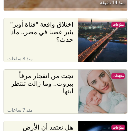
منذ 14 دقيقة
اختلاق واقعة "فتاة أوبر"
منوّعات
يثير غضبا في مصر.. ماذا
حدث؟
منذ 8 ساعات
نجت من انفجار مرفأ
منوّعات
بيروت.. وما زالت تنتظر
ابنها
منذ 7 ساعات
هل تعتقد أن الأرض
منوّعات