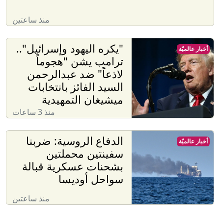
منذ ساعتين
"يكره اليهود وإسرائيل"..
أخبار عالميّة
ترامب يشن "هجوماً
لاذعاً" ضد عبدالرحمن
السيد الفائز بانتخابات
ميشيغان التمهيدية
منذ 3 ساعات
الدفاع الروسية: ضربنا
أخبار عالميّة
سفينتين محملتين
بشحنات عسكرية قبالة
سواحل أوديسا
منذ ساعتين