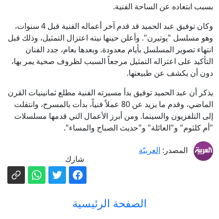
بسبب ابتعاده عن الساحة الفنية.
وكان توفيق عبد الحميد قد قدم آخر أعماله الفنية قبل 4 سنوات،
وهو مسلسل "يوتيرن". وأعلن حينها نيته اعتزال التمثيل، وذلك قبل
انتهاء تصوير المسلسل بأيام معدودة. وبعدها بعام، جدد الفنان
التأكيد على اعتزاله التمثيل مرجعاً السبب لظروف صحية يمر بها،
دون أن يكشف عن طبيعتها.
يذكر أن عبد الحميد توفيق بدأ مسيرته الفنية مطلع ثمانينيات القرن
الماضي، وقدم ما يزيد عن 80 عملاً فنياً، بدأت بالمسرح، وانتقلت
إلى التلفزيون والسينما. ومن أبرز الأعمال التي قدمها مسلسلات
"أم كلثوم" و"العائلة" و"حديث الصباح والمساء".
المصدر:
العربيّة
شارك
الصفحة الرئيسية