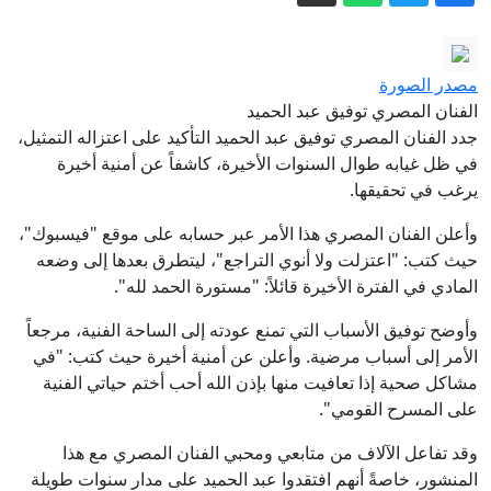
البنك المركزي الأوكراني يكشف عن رقم
تمويل خارجي ضخم تلقته كييف منذ 2022
غوتيريش يستحضر مأساة هيروشيما ويحذر
مصدر الصورة
من الانقسامات العالمية دون تسمية منفذ
الفنان المصري توفيق عبد الحميد
القصف
مضيق هرمز على أعتاب تسوية.. ما مطالب
جدد الفنان المصري توفيق عبد الحميد التأكيد على اعتزاله التمثيل،
في ظل غيابه طوال السنوات الأخيرة، كاشفاً عن أمنية أخيرة
إيران وما شروط الولايات المتحدة؟
يرغب في تحقيقها.
الخارجية الروسية: الرواية الألمانية لتفجير
وأعلن الفنان المصري هذا الأمر عبر حسابه على موقع "فيسبوك"،
"السيل الشمالي" تتجاهل دور واشنطن
حيث كتب: "اعتزلت ولا أنوي التراجع"، ليتطرق بعدها إلى وضعه
والناتو
كيف ينظر أطراف الصراع للاتفاق المرتقب
المادي في الفترة الأخيرة قائلاً: "مستورة الحمد لله".
بشأن هرمز؟
وأوضح توفيق الأسباب التي تمنع عودته إلى الساحة الفنية، مرجعاً
فيديو ردة فعل ترامب لطفل ركض على
الأمر إلى أسباب مرضية. وأعلن عن أمنية أخيرة حيث كتب: "في
المنصة وما قاله عن بايدن يلقى رواجا
مشاكل صحية إذا تعافيت منها بإذن الله أحب أختم حياتي الفنية
على المسرح القومي".
وقد تفاعل الآلاف من متابعي ومحبي الفنان المصري مع هذا
المنشور، خاصةً أنهم افتقدوا عبد الحميد على مدار سنوات طويلة