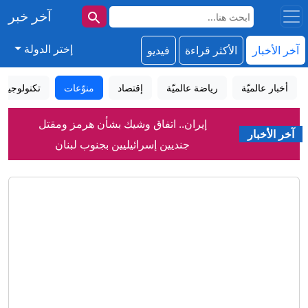
آخر خبر
إختر الدولة
آخر الأخبار
الأكثر قراءة
فيديو
أخبار عالميّة
رياضة عالميّة
إقتصاد
منوّعات
تكنولوجيا
إيران.. اتفاق وشيك بشأن هرمز ومقتل
آخر الأخبار
جنديين إسرائيليين بجنوب لبنان
حرب إيران: سماع دوي انفجارين في هرمز،
طهران ومسقط تقتربان من اتفاق بشأن
الملاحة
عبدالرحمن السيد يرد على هجمات ترامب
عبر CNN: "الرجل لا يستطيع التركيز"
لأول مرة في السعودية.. محمية توثّق تكاثر
هذا الطائر الصحراوي النادر
مبدأ 2-2-1 ـ تمرين بسيط يرفع لياقتك