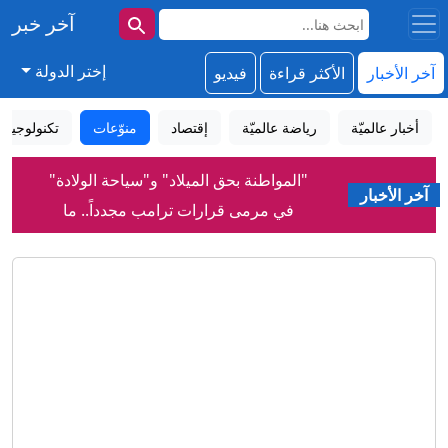
آخر خبر
إختر الدولة
آخر الأخبار
الأكثر قراءة
فيديو
أخبار عالميّة
رياضة عالميّة
إقتصاد
منوّعات
تكنولوجيا
"المواطنة بحق الميلاد" و"سياحة الولادة"
آخر الأخبار
في مرمى قرارات ترامب مجدداً.. ما
القصة؟
غارديان: أزمة سبتة تختبر رهان سانشيز
على إسبانيا المستقلة
لقاحات لا تحتاج إلى التبريد... ابتكار قد يحد
من هدر نصف كمية اللقاحات عالمياً
إنفانتينو: الاتحاد الأوروبي لكرة القدم يقول
إن دعم الفيفا لرئيسه "لا يغير من الأمر
شيئاً"
اليونسكو تدرج 3 مواقع عربية على قائمة
التراث المهدد