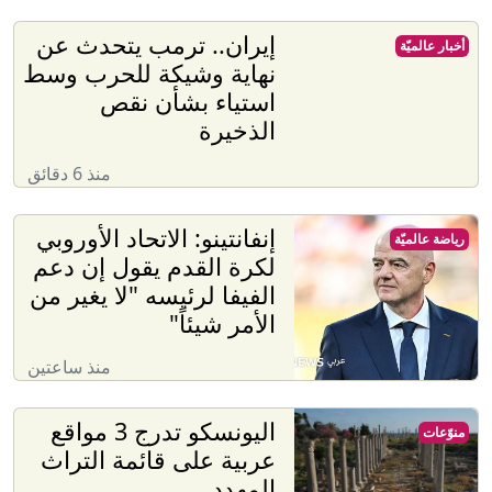
إيران.. ترمب يتحدث عن
أخبار عالميّة
نهاية وشيكة للحرب وسط
استياء بشأن نقص
الذخيرة
منذ 6 دقائق
إنفانتينو: الاتحاد الأوروبي
رياضة عالميّة
لكرة القدم يقول إن دعم
الفيفا لرئيسه "لا يغير من
الأمر شيئاً"
منذ ساعتين
اليونسكو تدرج 3 مواقع
منوّعات
عربية على قائمة التراث
المهدد