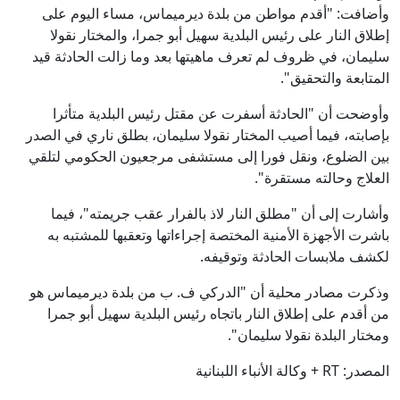
وأضافت: "أقدم مواطن من بلدة ديرميماس، مساء اليوم على
إطلاق النار على رئيس البلدية سهيل أبو جمرا، والمختار نقولا
سليمان، في ظروف لم تعرف ماهيتها بعد وما زالت الحادثة قيد
المتابعة والتحقيق".
وأوضحت أن "الحادثة أسفرت عن مقتل رئيس البلدية متأثرا
بإصابته، فيما أصيب المختار نقولا سليمان، بطلق ناري في الصدر
بين الضلوع، ونقل فورا إلى مستشفى مرجعيون الحكومي لتلقي
العلاج وحالته مستقرة".
وأشارت إلى أن "مطلق النار لاذ بالفرار عقب جريمته"، فيما
باشرت الأجهزة الأمنية المختصة إجراءاتها وتعقبها للمشتبه به
لكشف ملابسات الحادثة وتوقيفه.
وذكرت مصادر محلية أن "الدركي ف. ب من بلدة ديرميماس هو
من أقدم على إطلاق النار باتجاه رئيس البلدية سهيل أبو جمرا
ومختار البلدة نقولا سليمان".
المصدر: RT + وكالة الأنباء اللبنانية