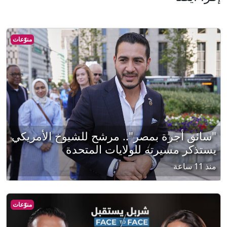
منوّعات
"سائق أجرة بمصر".. مرشح للشيوخ الأمريكي
يستذكر مسيرته للولايات المتحدة
منذ 11 ساعة
منوّعات