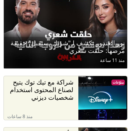
نور الغندور تكشف لـ"شربل يستقبل" حقيقة
مرضها: حلقت شعري
منذ 11 ساعة
شراكة مع تيك توك يتيح
منوّعات
لصناع المحتوى استخدام
شخصيات ديزني
منذ 8 ساعات