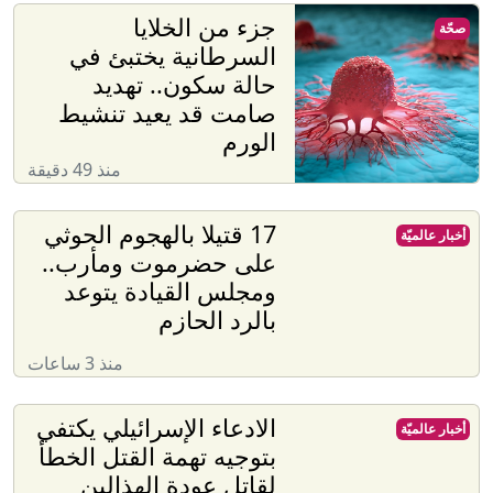
جزء من الخلايا
صحّة
السرطانية يختبئ في
حالة سكون.. تهديد
صامت قد يعيد تنشيط
الورم
منذ 49 دقيقة
17 قتيلا بالهجوم الحوثي
أخبار عالميّة
على حضرموت ومأرب..
ومجلس القيادة يتوعد
بالرد الحازم
منذ 3 ساعات
الادعاء الإسرائيلي يكتفي
أخبار عالميّة
بتوجيه تهمة القتل الخطأ
لقاتل عودة الهذالين